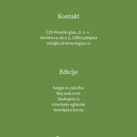
Kontakt
ČZD Kmečki glas, d. o. o .
Vurnikova ulica 2, 1000 Ljubljana
info@czd-kmeckiglas.si
Edicije
Knjige in založba
Moj mali svet
Skuhajmo.si
Kmetijski oglasnik
Kmetijska borza