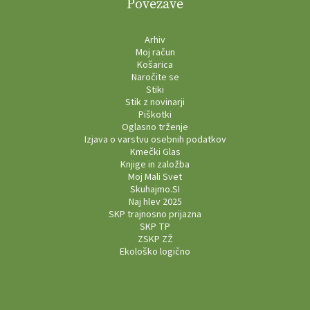
Povezave
Arhiv
Moj račun
Košarica
Naročite se
Stiki
Stik z novinarji
Piškotki
Oglasno trženje
Izjava o varstvu osebnih podatkov
Kmečki Glas
Knjige in založba
Moj Mali Svet
Skuhajmo.SI
Naj hlev 2025
SKP trajnosno prijazna
SKP TP
ZSKP ZŽ
Ekološko logično