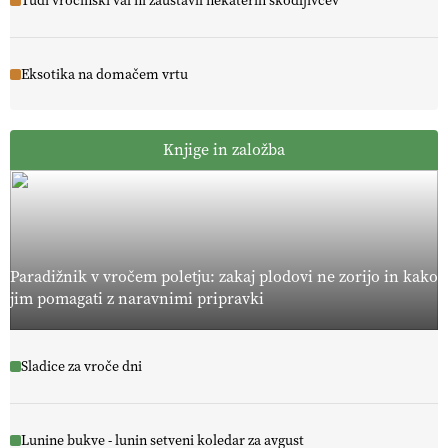
Tudi vročinski val ni zaustavil nekaterih škodljivcev
Eksotika na domačem vrtu
Knjige in založba
Paradižnik v vročem poletju: zakaj plodovi ne zorijo in kako
jim pomagati z naravnimi pripravki
Sladice za vroče dni
Lunine bukve - lunin setveni koledar za avgust