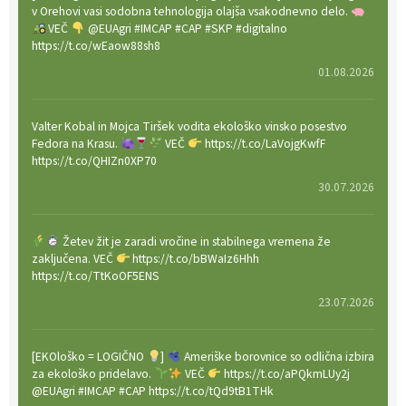
v Orehovi vasi sodobna tehnologija olajša vsakodnevno delo.
VEČ
@EUAgri #IMCAP #CAP #SKP #digitalno
https://t.co/wEaow88sh8
01.08.2026
Valter Kobal in Mojca Tiršek vodita ekološko vinsko posestvo
Fedora na Krasu.
VEČ
https://t.co/LaVojgKwfF
https://t.co/QHIZn0XP70
30.07.2026
Žetev žit je zaradi vročine in stabilnega vremena že
zaključena. VEČ
https://t.co/bBWaIz6Hhh
https://t.co/TtKoOF5ENS
23.07.2026
[EKOloško = LOGIČNO
]
Ameriške borovnice so odlična izbira
za ekološko pridelavo.
VEČ
https://t.co/aPQkmLUy2j
@EUAgri #IMCAP #CAP https://t.co/tQd9tB1THk