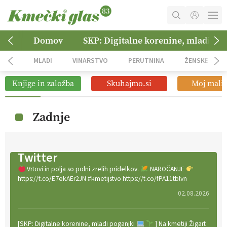
MOJ RAČUN
Domov
SKP: Digitalne korenine, mladi po
KOŠARICA
MLADI
VINARSTVO
PERUTNINA
ŽENSKE
NAROČITE SE
Knjige in založba
Skuhajmo.si
Moj mali 
OGLASNO TRŽENJE
Zadnje
Twitter
Vrtovi in polja so polni zrelih pridelkov.
NAROČANJE
https://t.co/E7ekAEr2JN #kmetijstvo https://t.co/fPA11tblvn
02.08.2026
[SKP: Digitalne korenine, mladi poganjki
] Na kmetiji Žigart