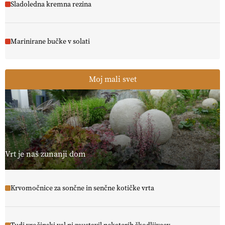
Sladoledna kremna rezina
Marinirane bučke v solati
Moj mali svet
Vrt je naš zunanji dom
Krvomočnice za sončne in senčne kotičke vrta