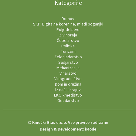
Kategorije
Domov
SKP: Digitalne korenine, mladi poganjki
Poljedelstvo
Živinoreja
Čebelarstvo
Politika
Turizem
Zelenjadarstvo
Sadjarstvo
Mehanizacija
Vinarstvo
Vinogradništvo
Dom in družina
Iz naših krajev
EKO kmetijstvo
Gozdarstvo
© Kmečki Glas d.o.o. Vse pravice zadržane
Design & Development:
iMode