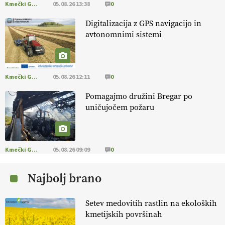
Kmečki Glas
05.08.26 13:38
0
EKOloško = logično: ekološko oljarstvo
Digitalizacija z GPS navigacijo in
MORGAN
avtonomnimi sistemi
EKOloško = logično: ekološka kmetija
FREŠER
Kmečki Glas
05.08.26 12:11
0
Pomagajmo družini Bregar po
KMETIJSKA LIGA PRVAKOV: POMLADITEV
uničujočem požaru
KMETIJSKE EKIPE
KMETIJSKA LIGA PRVAKOV: UKRAJINA vs.
EVROPA
Kmečki Glas
05.08.26 09:09
0
Najbolj brano
EKOloško = logično: ekološka kmetija
B'ZGAR
Setev medovitih rastlin na ekoloških
kmetijskih površinah
EKOloško = logično: VLOG Okus je