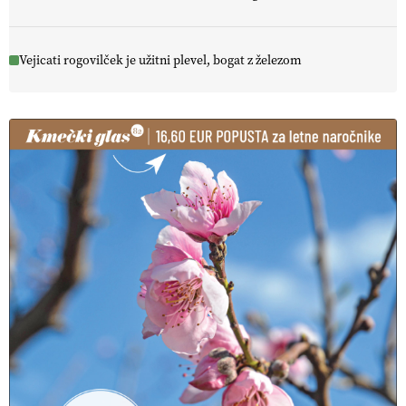
Vejicati rogovilček je užitni plevel, bogat z železom