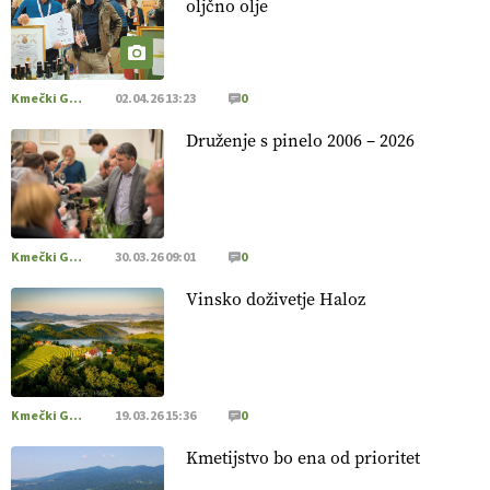
oljčno olje
prehransko varnost,
okolje in kakovost življenja. VEČ
https://t.co/K0USFPJ5fJ @EUAgri #IMCAP #CAP
https://t.co/vcHhoOixHy
14.07.2026
Kmečki Glas
02.04.26 13:23
0
Druženje s pinelo 2006 – 2026
[EKOloško = LOGIČNO
]
Danes ni pomembna le količina
hrane, ampak tudi način njene pridelave
. VEČ
https://t.co/bKGeI4ZcNi @EUAgri #imcap #cap #blog
https://t.co/2sllAmcKwG
14.07.2026
Kmečki Glas
30.03.26 09:01
0
Vinsko doživetje Haloz
[EKOloško = LOGIČNO
]
Kakovostna ekološka semena in
prilagojene sorte
so temelj uspešne ekološke pridelave.
VEČ
https://t.co/OQSsax7l8V @EUAgri #IMCAP #CAP
https://t.co/PAL0zlhVia
13.07.2026
Kmečki Glas
19.03.26 15:36
0
Kmetijstvo bo ena od prioritet
[EKOloško = LOGIČNO
]
Na kmetiji Polone Ratajc je