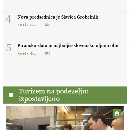
4
Nova predsednica je Slavica Grobelnik
Kmečki Glas
0
5
Piransko zlato je najboljše slovensko oljčno olje
Kmečki Glas
0
Turizem na podezelju:
izpostavljeno