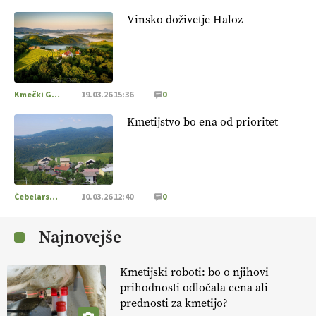
Vinsko doživetje Haloz
Kmečki Glas
19.03.26 15:36
0
Kmetijstvo bo ena od prioritet
Čebelarstvo
10.03.26 12:40
0
Najnovejše
Kmetijski roboti: bo o njihovi
prihodnosti odločala cena ali
prednosti za kmetijo?