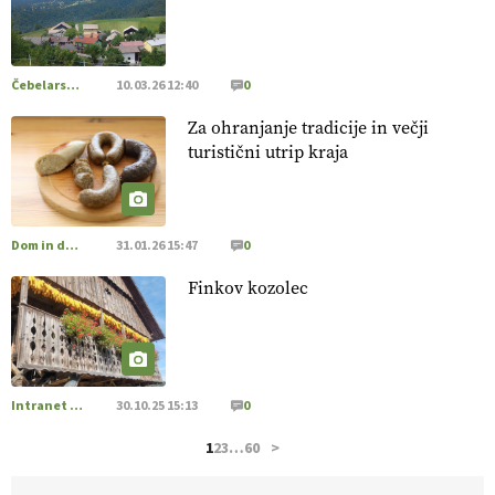
pridelava aronije
v dobrem desetletju zrasla v uspešno
kmetijsko in podjetniško zgodbo.
VEČ
https://t.co/EulJoSBYMi @EUAgri #IMCAP #CAP
https://t.co/xp1oihBDaJ
Čebelarstvo
10.03.26 12:40
0
13.07.2026
Za ohranjanje tradicije in večji
turistični utrip kraja
[EKOloško = LOGIČNO
]
Ekološka vina so vse bolj iskana
doma in v tujini
. Zato je ekološka pridelava odlična priložnost
za slovenske vinarje
. VEČ
https://t.co/XAe9EbeAbK
@EUAgri #IMCAP #CAP https://t.co/01qpoeLyNP
Dom in družina
31.01.26 15:47
0
13.07.2026
Finkov kozolec
[EKOloško = LOGIČNO
] Mladi
so ključni za prihodnost
kmetijstva in uspešno prenovo kmetij
. VEČ
https://t.co/RRn8unbwXp @EUAgri #IMCAP #CAP
https://t.co/mnLHFv2VuP
Intranet Kmečki Glas
30.10.25 15:13
0
13.07.2026
1
2
3
…
60
>
[EKOloško = LOGIČNO
]
Ekološka reja kokoši skrbi za