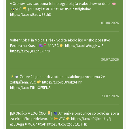
v Orehovi vasi sodobna tehnologija olajša vsakodnevno delo.
VEČ
@EUAgri #IMCAP #CAP #SKP #digitalno
https://t.co/wEaow88sh8
01.08.2026
Valter Kobal in Mojca Tiršek vodita ekološko vinsko posestvo
Fedora na Krasu.
VEČ
https://t.co/LaVojgKwfF
https://t.co/QHIZn0XP70
30.07.2026
Žetev žit je zaradi vročine in stabilnega vremena že
zaključena. VEČ
https://t.co/bBWaIz6Hhh
https://t.co/TtKoOF5ENS
23.07.2026
[EKOloško = LOGIČNO
]
Ameriške borovnice so odlična izbira
za ekološko pridelavo.
VEČ
https://t.co/aPQkmLUy2j
@EUAgri #IMCAP #CAP https://t.co/tQd9tB1THk