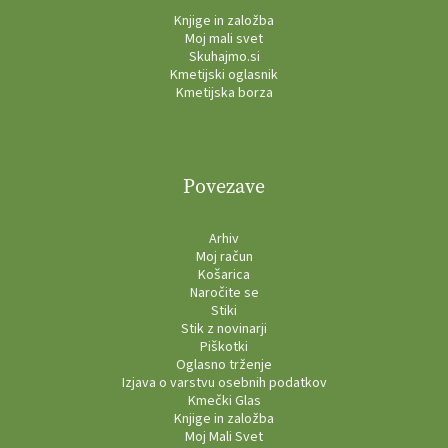
Knjige in založba
Moj mali svet
Skuhajmo.si
Kmetijski oglasnik
Kmetijska borza
Povezave
Arhiv
Moj račun
Košarica
Naročite se
Stiki
Stik z novinarji
Piškotki
Oglasno trženje
Izjava o varstvu osebnih podatkov
Kmečki Glas
Knjige in založba
Moj Mali Svet