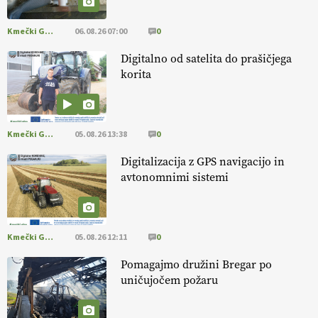
Kmečki Glas
06.08.26 07:00
0
Digitalno od satelita do prašičjega
korita
Kmečki Glas
05.08.26 13:38
0
Digitalizacija z GPS navigacijo in
avtonomnimi sistemi
Kmečki Glas
05.08.26 12:11
0
Pomagajmo družini Bregar po
uničujočem požaru