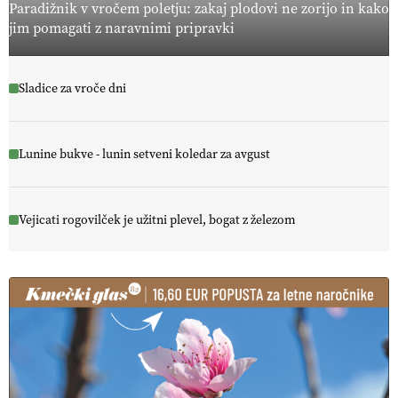
Paradižnik v vročem poletju: zakaj plodovi ne zorijo in kako
jim pomagati z naravnimi pripravki
Sladice za vroče dni
Lunine bukve - lunin setveni koledar za avgust
Vejicati rogovilček je užitni plevel, bogat z železom