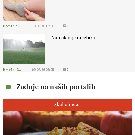
Dom in družina
10.06.26 15:06
0
Namakanje ni izbira
Kmečki Glas
09.07.26 08:05
0
Zadnje na naših portalih
Skuhajmo.si