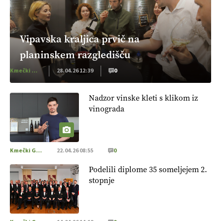
Vipavska kraljica prvič na
planinskem razgledišču
Kmečki Glas
28.04.26 12:39
0
Nadzor vinske kleti s klikom iz
vinograda
Kmečki Glas
22.04.26 08:55
0
Podelili diplome 35 someljejem 2.
stopnje