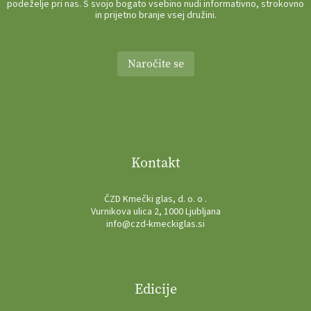
podeželje pri nas. S svojo bogato vsebino nudi informativno, strokovno
in prijetno branje vsej družini.
Naročite se
Kontakt
ČZD Kmečki glas, d. o. o .
Vurnikova ulica 2, 1000 Ljubljana
info@czd-kmeckiglas.si
Edicije