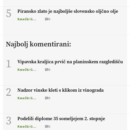
5
Piransko zlato je najboljše slovensko oljčno olje
Kmečki Glas
0
Najbolj komentirani:
1
Vipavska kraljica prvič na planinskem razgledišču
Kmečki Glas
0
2
Nadzor vinske kleti s klikom iz vinograda
Kmečki Glas
0
3
Podelili diplome 35 someljejem 2. stopnje
Kmečki Glas
0