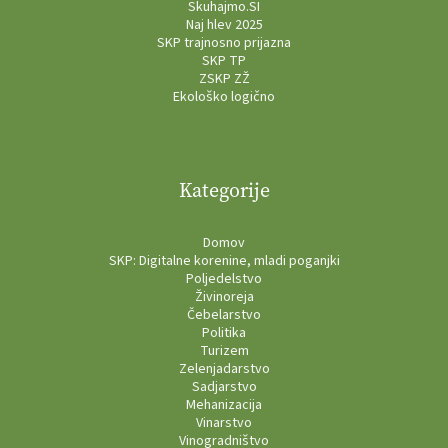
Skuhajmo.SI
Naj hlev 2025
SKP trajnosno prijazna
SKP TP
ZSKP ZŽ
Ekološko logično
Kategorije
Domov
SKP: Digitalne korenine, mladi poganjki
Poljedelstvo
Živinoreja
Čebelarstvo
Politika
Turizem
Zelenjadarstvo
Sadjarstvo
Mehanizacija
Vinarstvo
Vinogradništvo