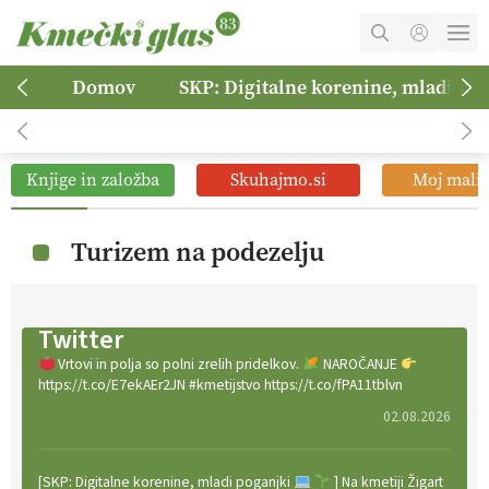
MOJ RAČUN
Domov
SKP: Digitalne korenine, mladi po
KOŠARICA
NAROČITE SE
Knjige in založba
Skuhajmo.si
Moj mali 
OGLASNO TRŽENJE
Turizem na podezelju
Twitter
Vrtovi in polja so polni zrelih pridelkov.
NAROČANJE
https://t.co/E7ekAEr2JN #kmetijstvo https://t.co/fPA11tblvn
02.08.2026
[SKP: Digitalne korenine, mladi poganjki
] Na kmetiji Žigart