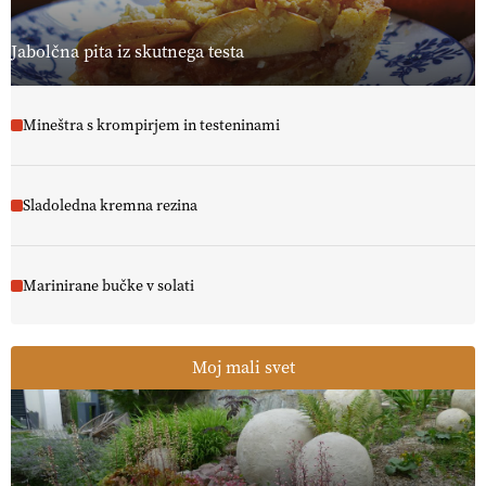
Jabolčna pita iz skutnega testa
Mineštra s krompirjem in testeninami
Sladoledna kremna rezina
Marinirane bučke v solati
Moj mali svet