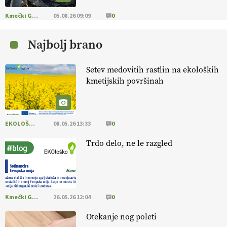
Kmečki Glas
05.08.26 09:09
0
Najbolj brano
Setev medovitih rastlin na ekoloških
kmetijskih površinah
EKOLOŠKO LOGIČNO
08.05.26 13:33
0
Trdo delo, ne le razgled
Kmečki Glas
26.05.26 12:04
0
Otekanje nog poleti