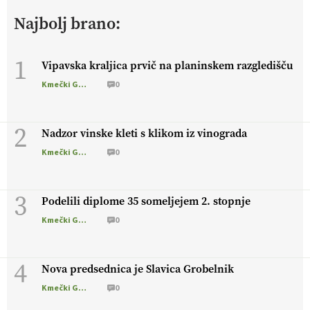
živali
, okolje
in kakovostna jajca
. VEČ
Najbolj brano:
https://t.co/PX49GVsP1M @EUAgri #IMCAP #CAP
https://t.co/a1xatzEeid
13.07.2026
1
Vipavska kraljica prvič na planinskem razgledišču
Kmečki Glas
0
[EKOloško = LOGIČNO
]
Za bolj zdrava tla, večjo odpornost
tal na sušo in manj škodljivcev.
VEČ
https://t.co/PgMzHo6tt3
@EUAgri #IMCAP #CAP https://t.co/azYaR71AkI
2
Nadzor vinske kleti s klikom iz vinograda
10.07.2026
Kmečki Glas
0
[EKOloško = LOGIČNO ] Ekološka hrana: Resnica ali le dobra
3
reklama?
PRISLUHNITE
@EUAgri #imcap #cap #eco #skp
Podelili diplome 35 someljejem 2. stopnje
#vlog https://t.co/yev5PreiJu
Kmečki Glas
0
09.07.2026
4
Nova predsednica je Slavica Grobelnik
Kmečki Glas
0