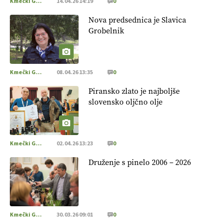
Kmečki Glas
14.04.26 14:19
0
Nova predsednica je Slavica
Grobelnik
Kmečki Glas
08.04.26 13:35
0
Piransko zlato je najboljše
slovensko oljčno olje
Kmečki Glas
02.04.26 13:23
0
Druženje s pinelo 2006 – 2026
Kmečki Glas
30.03.26 09:01
0