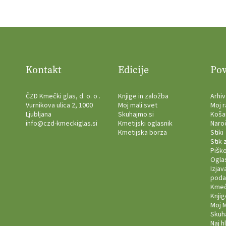
Kontakt
Edicije
Po
ČZD Kmečki glas, d. o. o .
Knjige in založba
Arhiv
Vurnikova ulica 2, 1000
Moj mali svet
Moj 
Ljubljana
Skuhajmo.si
Koša
info@czd-kmeckiglas.si
Kmetijski oglasnik
Naro
Kmetijska borza
Stiki
Stik 
Piško
Ogla
Izjav
poda
Kmeč
Knjig
Moj M
Skuh
Naj h