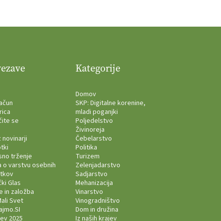
vezave
Kategorije
Domov
račun
SKP: Digitalne korenine,
rica
mladi poganjki
čite se
Poljedelstvo
Živinoreja
z novinarji
Čebelarstvo
tki
Politika
sno trženje
Turizem
a o varstvu osebnih
Zelenjadarstvo
tkov
Sadjarstvo
ki Glas
Mehanizacija
e in založba
Vinarstvo
ali Svet
Vinogradništvo
ajmo.SI
Dom in družina
lev 2025
Iz naših krajev