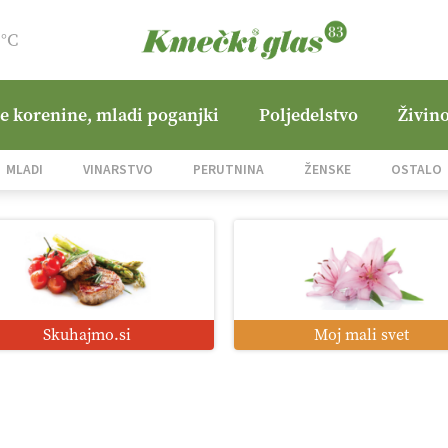
1°C
ne korenine, mladi poganjki
Poljedelstvo
Živino
MLADI
VINARSTVO
PERUTNINA
ŽENSKE
OSTALO
Skuhajmo.si
Moj mali svet