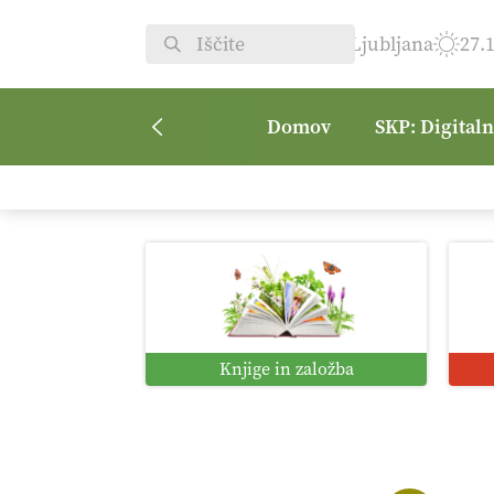
Ljubljana
27.
Domov
SKP: Digital
Knjige in založba