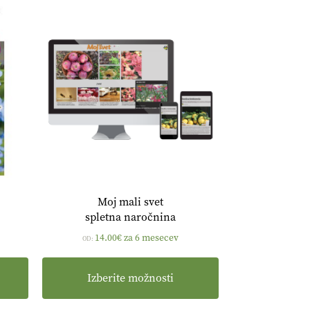
Moj mali svet
spletna naročnina
14.00
€
za 6 mesecev
OD:
Izberite možnosti