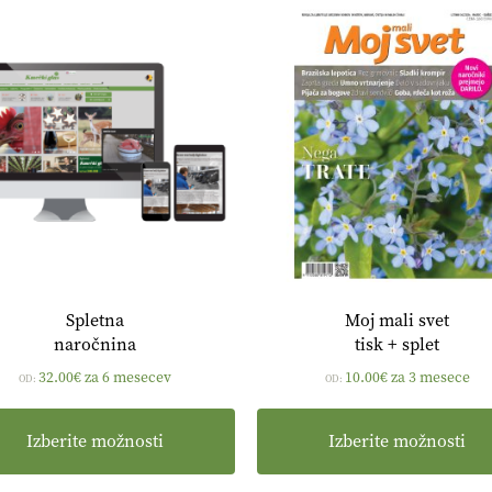
Spletna
Moj mali svet
naročnina
tisk + splet
32.00
€
za 6 mesecev
10.00
€
za 3 mesece
OD:
OD:
Izberite možnosti
Izberite možnosti