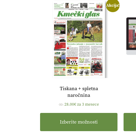
Akcija!
Tiskana + spletna
naročnina
28.00
€
za 3 mesece
OD:
Izberite možnosti