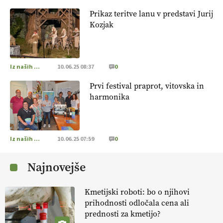
Prikaz teritve lanu v predstavi Jurij
Kozjak
Iz naših krajev
10.06.25 08:37
0
Prvi festival praprot, vitovska in
harmonika
Iz naših krajev
10.06.25 07:59
0
Najnovejše
Kmetijski roboti: bo o njihovi
prihodnosti odločala cena ali
prednosti za kmetijo?