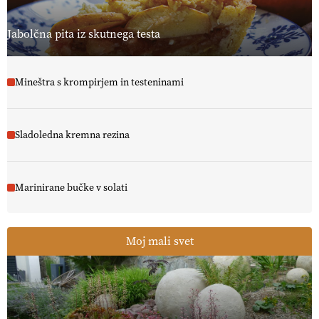
Jabolčna pita iz skutnega testa
Mineštra s krompirjem in testeninami
Sladoledna kremna rezina
Marinirane bučke v solati
Moj mali svet