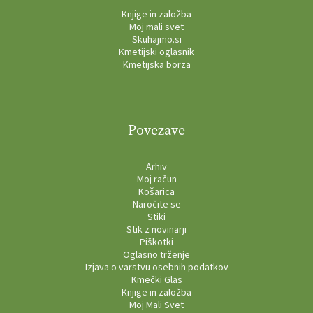
Knjige in založba
Moj mali svet
Skuhajmo.si
Kmetijski oglasnik
Kmetijska borza
Povezave
Arhiv
Moj račun
Košarica
Naročite se
Stiki
Stik z novinarji
Piškotki
Oglasno trženje
Izjava o varstvu osebnih podatkov
Kmečki Glas
Knjige in založba
Moj Mali Svet