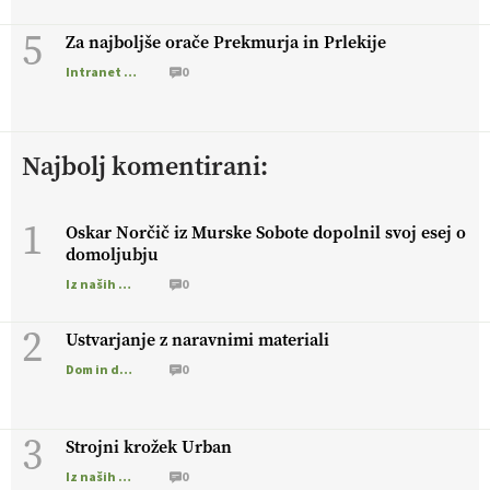
5
Za najboljše orače Prekmurja in Prlekije
Intranet Kmečki Glas
0
Najbolj komentirani:
1
Oskar Norčič iz Murske Sobote dopolnil svoj esej o
domoljubju
Iz naših krajev
0
2
Ustvarjanje z naravnimi materiali
Dom in družina
0
3
Strojni krožek Urban
Iz naših krajev
0