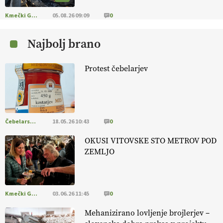
Kmečki Glas
05.08.26 09:09
0
Najbolj brano
Protest čebelarjev
Čebelarstvo
18.05.26 10:43
0
OKUSI VITOVSKE STO METROV POD
ZEMLJO
Kmečki Glas
03.06.26 11:45
0
Mehanizirano lovljenje brojlerjev –