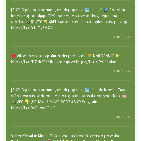
[SKP: Digitalne korenine, mladi poganjki
]
Sodobne
kmetije uporabljajo GPS, pametne stroje in druga digitalna
orodja.
VEČ
@EUAgri #imcap #cap #digitalno #skp #vlog
https://t.co/cbLTy5o4YJ
06.08.2026
Vrtovi in polja so polni zrelih pridelkov.
NAROČANJE
https://t.co/E7ekAEr2JN #kmetijstvo https://t.co/fPA11tblvn
02.08.2026
[SKP: Digitalne korenine, mladi poganjki
] Na kmetiji Žigart
v Orehovi vasi sodobna tehnologija olajša vsakodnevno delo.
VEČ
@EUAgri #IMCAP #CAP #SKP #digitalno
https://t.co/wEaow88sh8
01.08.2026
Valter Kobal in Mojca Tiršek vodita ekološko vinsko posestvo