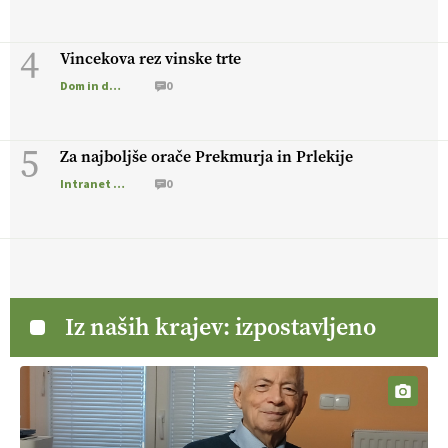
4
Vincekova rez vinske trte
Dom in družina
0
5
Za najboljše orače Prekmurja in Prlekije
Intranet Kmečki Glas
0
Iz naših krajev: izpostavljeno