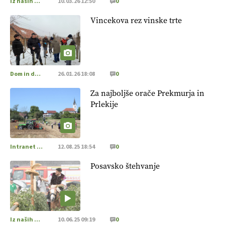
Iz naših krajev
10.03.26 12:50
0
Vincekova rez vinske trte
Dom in družina
26.01.26 18:08
0
Za najboljše orače Prekmurja in
Prlekije
Intranet Kmečki Glas
12.08.25 18:54
0
Posavsko štehvanje
Iz naših krajev
10.06.25 09:19
0