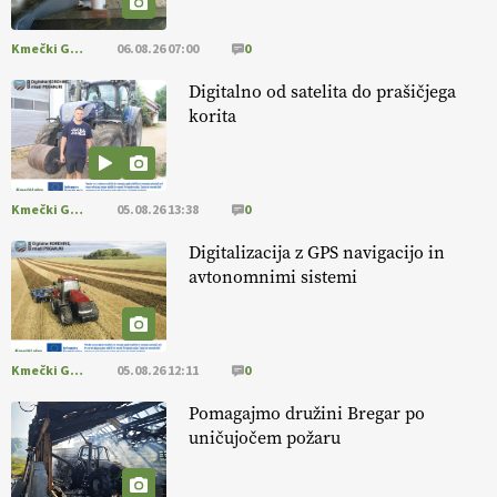
Kmečki Glas
06.08.26 07:00
0
Digitalno od satelita do prašičjega
korita
Kmečki Glas
05.08.26 13:38
0
Digitalizacija z GPS navigacijo in
avtonomnimi sistemi
Kmečki Glas
05.08.26 12:11
0
Pomagajmo družini Bregar po
uničujočem požaru