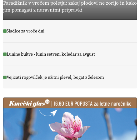
Paradižnik v vročem poletju: zakaj plodovi ne zorijo in kako
jim pomagati z naravnimi pripravki
Sladice za vroče dni
Lunine bukve - lunin setveni koledar za avgust
Vejicati rogovilček je užitni plevel, bogat z železom