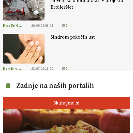
slovenska dobra praksa v projektu
BroilerNet
Kmečki Glas
29.06.26 08:21
0
Sindrom pekočih ust
Dom in družina
23.07.26 15:10
0
Zadnje na naših portalih
Skuhajmo.si