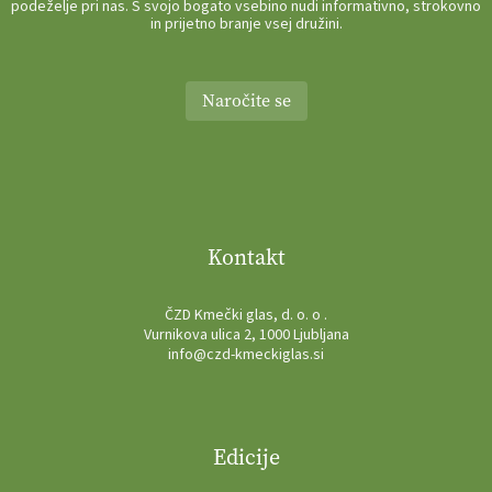
podeželje pri nas. S svojo bogato vsebino nudi informativno, strokovno
in prijetno branje vsej družini.
Naročite se
Kontakt
ČZD Kmečki glas, d. o. o .
Vurnikova ulica 2, 1000 Ljubljana
info@czd-kmeckiglas.si
Edicije