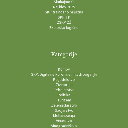
Skuhajmo.SI
Naj hlev 2025
SKP trajnosno prijazna
SKP TP
ZSKP ZŽ
Ekološko logično
Kategorije
Domov
SKP: Digitalne korenine, mladi poganjki
Poljedelstvo
Živinoreja
Čebelarstvo
Politika
Turizem
Zelenjadarstvo
Sadjarstvo
Mehanizacija
Vinarstvo
Vinogradništvo