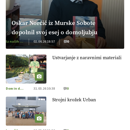
Oskar Norčič iz Murske Sobote
dopolnil svoj esej o domoljubju
Iz naših krajev
02.04.26 18:57
0
Ustvarjanje z naravnimi materiali
Dom in družina
31.03.26 10:38
0
Strojni krožek Urban