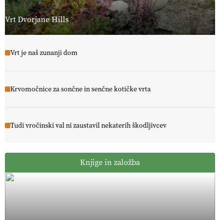
Vrt Dvorjane Hills
Vrt je naš zunanji dom
Krvomočnice za sončne in senčne kotičke vrta
Tudi vročinski val ni zaustavil nekaterih škodljivcev
Knjige in založba