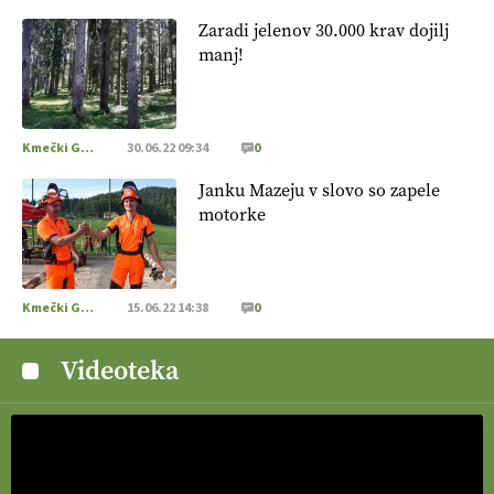
Zaradi jelenov 30.000 krav dojilj
manj!
Kmečki Glas
30.06.22 09:34
0
Janku Mazeju v slovo so zapele
motorke
Kmečki Glas
15.06.22 14:38
0
Videoteka