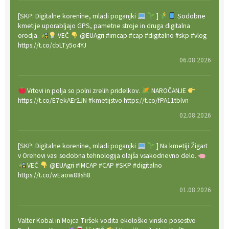
[SKP: Digitalne korenine, mladi poganjki
]
Sodobne
kmetije uporabljajo GPS, pametne stroje in druga digitalna
orodja.
VEČ
@EUAgri #imcap #cap #digitalno #skp #vlog
https://t.co/cbLTy5o4YJ
06.08.2026
Vrtovi in polja so polni zrelih pridelkov.
NAROČANJE
https://t.co/E7ekAEr2JN #kmetijstvo https://t.co/fPA11tblvn
02.08.2026
[SKP: Digitalne korenine, mladi poganjki
] Na kmetiji Žigart
v Orehovi vasi sodobna tehnologija olajša vsakodnevno delo.
VEČ
@EUAgri #IMCAP #CAP #SKP #digitalno
https://t.co/wEaow88sh8
01.08.2026
Valter Kobal in Mojca Tiršek vodita ekološko vinsko posestvo