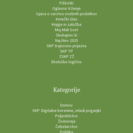
Piškotki
Oglasno trženje
Izjava o varstvu osebnih podatkov
Kmečki Glas
Knjige in založba
Moj Mali Svet
Skuhajmo.SI
Naj hlev 2025
SKP trajnosno prijazna
SKP TP
ZSKP ZŽ
Ekološko logično
Kategorije
Domov
SKP: Digitalne korenine, mladi poganjki
Poljedelstvo
Živinoreja
Čebelarstvo
Politika