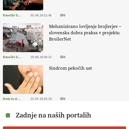
Kmečki Glas
03.06.26 11:45
0
Mehanizirano lovljenje brojlerjev –
slovenska dobra praksa v projektu
BroilerNet
Kmečki Glas
29.06.26 08:21
0
Sindrom pekočih ust
Dom in družina
23.07.26 15:10
0
Zadnje na naših portalih