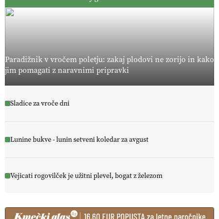
Paradižnik v vročem poletju: zakaj plodovi ne zorijo in kako
jim pomagati z naravnimi pripravki
Sladice za vroče dni
Lunine bukve - lunin setveni koledar za avgust
Vejicati rogovilček je užitni plevel, bogat z železom