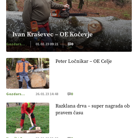
Ivan Kraševec – OE Kočevje
Gozdarstvo
01.02.23 09:21
0
Peter Ločnikar – OE Celje
Gozdarstvo
26.01.23 14:48
0
Razklana drva – super nagrada ob
pravem času