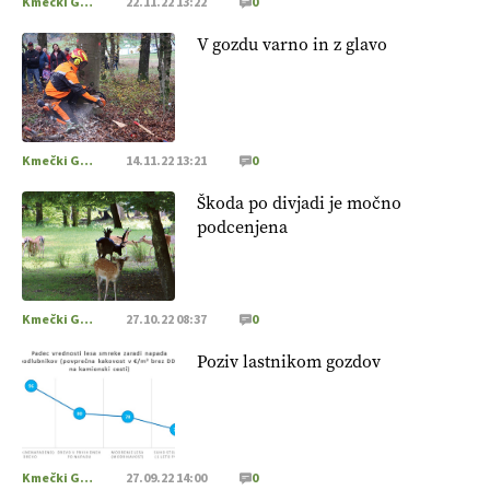
Kmečki Glas
22.11.22 13:22
0
V gozdu varno in z glavo
Kmečki Glas
14.11.22 13:21
0
Škoda po divjadi je močno
podcenjena
Kmečki Glas
27.10.22 08:37
0
Poziv lastnikom gozdov
Kmečki Glas
27.09.22 14:00
0