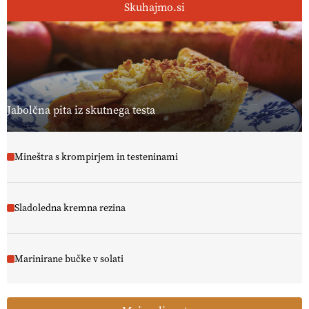
Skuhajmo.si
Jabolčna pita iz skutnega testa
Mineštra s krompirjem in testeninami
Sladoledna kremna rezina
Marinirane bučke v solati