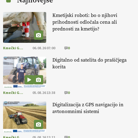
Najnovejše
EKOloško = logično: ekološka kmetija
KURNIK
Kmetijski roboti: bo o njihovi
prihodnosti odločala cena ali
EKOloško = logično: ekološka kmetija
prednosti za kmetijo?
HOMAR
Kmečki Glas
06.08.26 07:00
0
EKOloško = logično: VLOG Ekološko
kmetijstvo brez škropljenja?
Digitalno od satelita do prašičjega
korita
EKOloško = logično: ekološka kmetija
ALTENBAHER
Kmečki Glas
05.08.26 13:38
0
EKOloško = logično: ekološko oljarstvo
Digitalizacija z GPS navigacijo in
MORGAN
avtonomnimi sistemi
EKOloško = logično: ekološka kmetija
FREŠER
Kmečki Glas
05.08.26 12:11
0