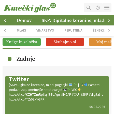
MOJ RAČUN
Domov
SKP: Digitalne korenine, mladi po
KOŠARICA
MLADI
VINARSTVO
PERUTNINA
ŽENSKE
NAROČITE SE
Knjige in založba
Skuhajmo.si
Moj mali 
OGLASNO TRŽENJE
Zadnje
Twitter
[SKP: Digitalne korenine, mladi poganjki
]
Pametni
podatki za pametnejše kmetovanje!
VEČ
https://t.co/KZHTZmRp8q @EUAgri #IMCAP #CAP #SKP #digitalno
https://t.co/TZr9EXYGPR
06.08.2026