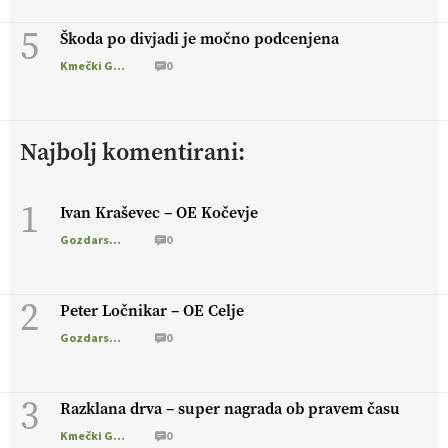
5
Škoda po divjadi je močno podcenjena
Kmečki Glas
0
Najbolj komentirani:
1
Ivan Kraševec – OE Kočevje
Gozdarstvo
0
2
Peter Ločnikar – OE Celje
Gozdarstvo
0
3
Razklana drva – super nagrada ob pravem času
Kmečki Glas
0