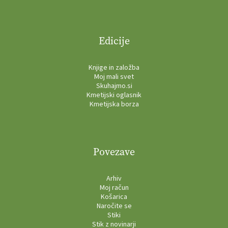
Edicije
Knjige in založba
Moj mali svet
Skuhajmo.si
Kmetijski oglasnik
Kmetijska borza
Povezave
Arhiv
Moj račun
Košarica
Naročite se
Stiki
Stik z novinarji