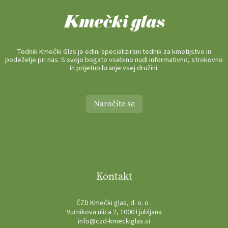
Tednik Kmečki Glas je edini specializirani tednik za kmetijstvo in
podeželje pri nas. S svojo bogato vsebino nudi informativno, strokovno
in prijetno branje vsej družini.
Naročite se
Kontakt
ČZD Kmečki glas, d. o. o .
Vurnikova ulica 2, 1000 Ljubljana
info@czd-kmeckiglas.si