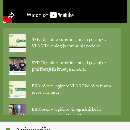
SKP: Digitalne korenine, mladi poganjki:
VLOG Tehnologija spreminja podobo
kmetijstva
SKP: Digitalne korenine, mladi poganjki:
prašičerejska kmetija ŽIGART
EKOloško = logično: VLOG Ekološka hrana –
je res varnejša?
EKOloško = logično: vinogradniško in
vinarsko posestvo MonteMoro