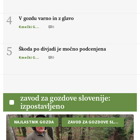
4
V gozdu varno in z glavo
Kmečki Glas
0
5
Škoda po divjadi je močno podcenjena
Kmečki Glas
0
zavod za gozdove slovenije:
izpostavljeno
NAJLASTNIK GOZDA
ZAVOD ZA GOZDOVE SLOVENIJE