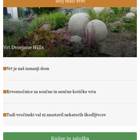
Moj mali svet
Vrt Dvorjane Hills
Vrt je naš zunanji dom
Krvomočnice za sončne in senčne kotičke vrta
Tudi vročinski val ni zaustavil nekaterih škodljivcev
Knjige in založba