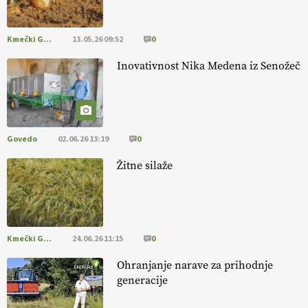
pomembnejši od izgleda
Kmečki Glas
13.05.26 09:52
0
EKOloško = logično: ekološka kmetija PR'
RAKARI
Inovativnost Nika Medena iz Senožeč
Govedo
02.06.26 13:19
0
Žitne silaže
Kmečki Glas
24.06.26 11:15
0
Ohranjanje narave za prihodnje
generacije