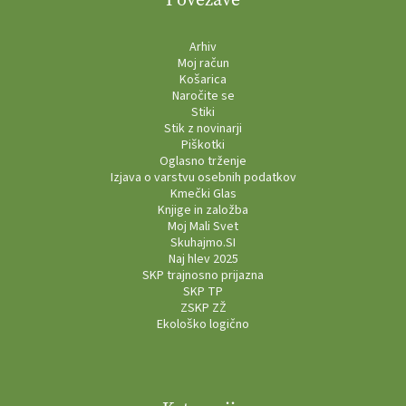
Arhiv
Moj račun
Košarica
Naročite se
Stiki
Stik z novinarji
Piškotki
Oglasno trženje
Izjava o varstvu osebnih podatkov
Kmečki Glas
Knjige in založba
Moj Mali Svet
Skuhajmo.SI
Naj hlev 2025
SKP trajnosno prijazna
SKP TP
ZSKP ZŽ
Ekološko logično