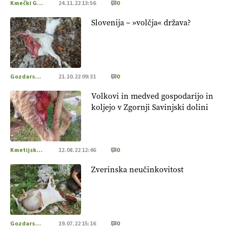
Kmečki Glas
24.11.22 13:56
0
Slovenija – »volčja« država?
Gozdarstvo
21.10.22 09:31
0
Volkovi in medved gospodarijo in
koljejo v Zgornji Savinjski dolini
Kmetijska zemljišča
12.08.22 12:46
0
Zverinska neučinkovitost
Gozdarstvo
19.07.22 15:16
0