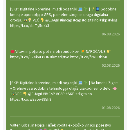
[SKP: Digitalne korenine, mladi poganjki
]
Sodobne
kmetije uporabljajo GPS, pametne stroje in druga digitalna
orodja.
VEČ
@EUAgri #imcap #cap #digitalno #skp #vlog
https://t.co/cbLTy5o4YJ
06.08.2026
Vrtovi in polja so polni zrelih pridelkov.
NAROČANJE
https://t.co/E7ekAEr2JN #kmetijstvo https://t.co/fPA11tblvn
02.08.2026
[SKP: Digitalne korenine, mladi poganjki
] Na kmetiji Žigart
v Orehovi vasi sodobna tehnologija olajša vsakodnevno delo.
VEČ
@EUAgri #IMCAP #CAP #SKP #digitalno
https://t.co/wEaow88sh8
01.08.2026
Valter Kobal in Mojca Tiršek vodita ekološko vinsko posestvo