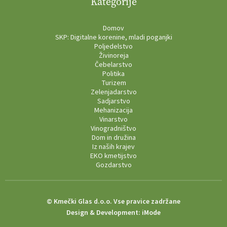
Kategorije
Domov
SKP: Digitalne korenine, mladi poganjki
Poljedelstvo
Živinoreja
Čebelarstvo
Politika
Turizem
Zelenjadarstvo
Sadjarstvo
Mehanizacija
Vinarstvo
Vinogradništvo
Dom in družina
Iz naših krajev
EKO kmetijstvo
Gozdarstvo
© Kmečki Glas d.o.o. Vse pravice zadržane
Design & Development:
iMode