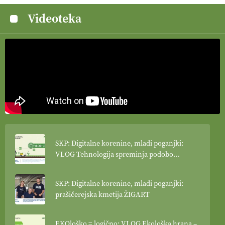
Videoteka
SKP: Digitalne korenine, mladi poganjki:
VLOG Tehnologija spreminja podobo
kmetijstva
SKP: Digitalne korenine, mladi poganjki:
prašičerejska kmetija ŽIGART
EKOloško = logično: VLOG Ekološka hrana –