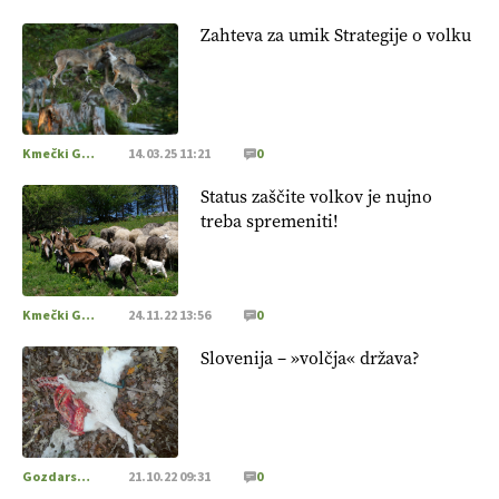
Zahteva za umik Strategije o volku
Kmečki Glas
14.03.25 11:21
0
Status zaščite volkov je nujno
treba spremeniti!
Kmečki Glas
24.11.22 13:56
0
Slovenija – »volčja« država?
Gozdarstvo
21.10.22 09:31
0