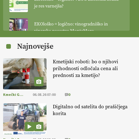
je res varnejša?
EKOloško = logično: vinogradniško in
vinarsko posestvo MonteMoro
Najnovejše
EKOloško = logično: ekološka kmetija
KURNIK
Kmetijski roboti: bo o njihovi
prihodnosti odločala cena ali
EKOloško = logično: ekološka kmetija
prednosti za kmetijo?
HOMAR
Kmečki Glas
06.08.26 07:00
0
EKOloško = logično: VLOG Ekološko
kmetijstvo brez škropljenja?
Digitalno od satelita do prašičjega
korita
EKOloško = logično: ekološka kmetija
ALTENBAHER