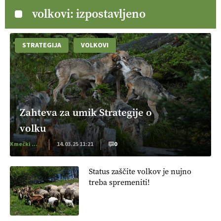
volkovi: izpostavljeno
STRATEGIJA
VOLKOVI
Zahteva za umik Strategije o
volku
Kmečki Glas
14.03.25 11:21
0
Status zaščite volkov je nujno
treba spremeniti!