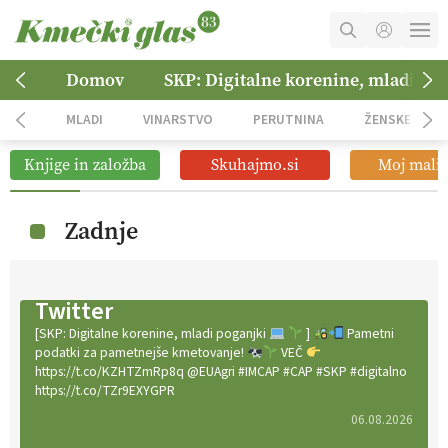
MOJ RAČUN
Domov
SKP: Digitalne korenine, mladi po
KOŠARICA
MLADI
VINARSTVO
PERUTNINA
ŽENSKE
NAROČITE SE
Knjige in založba
Skuhajmo.si
Moj mali 
OGLASNO TRŽENJE
Zadnje
Twitter
[SKP: Digitalne korenine, mladi poganjki
]
Pametni
podatki za pametnejše kmetovanje!
VEČ
https://t.co/KZHTZmRp8q @EUAgri #IMCAP #CAP #SKP #digitalno
https://t.co/TZr9EXYGPR
06.08.2026