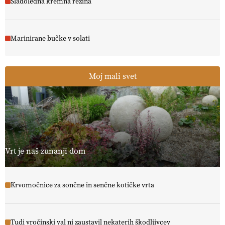
Sladoledna kremna rezina
Marinirane bučke v solati
Moj mali svet
Vrt je naš zunanji dom
Krvomočnice za sončne in senčne kotičke vrta
Tudi vročinski val ni zaustavil nekaterih škodljivcev