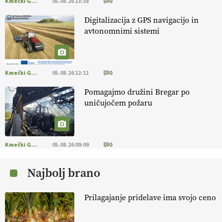
Kmečki Glas
05.08.26 13:38
0
EKOloško = logično: ekološko oljarstvo
Digitalizacija z GPS navigacijo in
MORGAN
avtonomnimi sistemi
EKOloško = logično: ekološka kmetija
FREŠER
Kmečki Glas
05.08.26 12:11
0
Pomagajmo družini Bregar po
KMETIJSKA LIGA PRVAKOV: POMLADITEV
uničujočem požaru
KMETIJSKE EKIPE
KMETIJSKA LIGA PRVAKOV: UKRAJINA vs.
EVROPA
Kmečki Glas
05.08.26 09:09
0
Najbolj brano
EKOloško = logično: ekološka kmetija
B'ZGAR
Prilagajanje pridelave ima svojo ceno
EKOloško = logično: VLOG Okus je