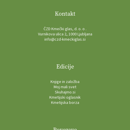
Kontakt
ČZD Kmečki glas, d. o. o .
Vurnikova ulica 2, 1000 Ljubljana
info@czd-kmeckiglas.si
Edicije
Knjige in založba
Moj mali svet
Skuhajmo.si
Kmetijski oglasnik
Kmetijska borza
Povezave