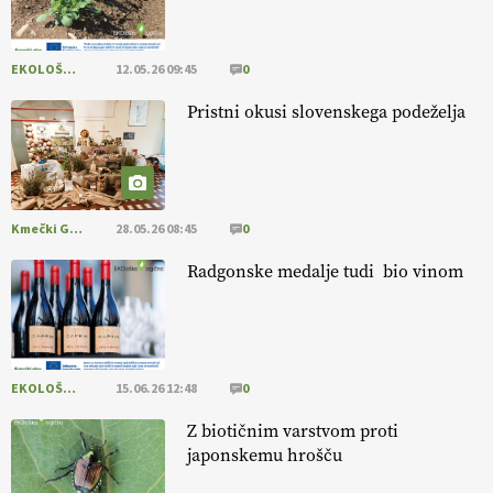
EKOLOŠKO LOGIČNO
12.05.26 09:45
0
Savinjčani proti predlaganim zadrževalnikom
Pristni okusi slovenskega podeželja
Kmečki Glas
28.05.26 08:45
0
Radgonske medalje tudi bio vinom
EKOLOŠKO LOGIČNO
15.06.26 12:48
0
Z biotičnim varstvom proti
japonskemu hrošču