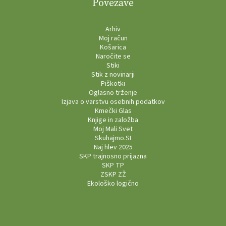
Povezave
Arhiv
Moj račun
Košarica
Naročite se
Stiki
Stik z novinarji
Piškotki
Oglasno trženje
Izjava o varstvu osebnih podatkov
Kmečki Glas
Knjige in založba
Moj Mali Svet
Skuhajmo.SI
Naj hlev 2025
SKP trajnosno prijazna
SKP TP
ZSKP ZŽ
Ekološko logično