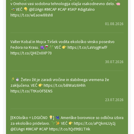
v Orehovi vasi sodobna tehnologija olajša vsakodnevno delo.
VEČ
@EUAgri #IMCAP #CAP #SKP #digitalno
https://t.co/wEaow88sh8
01.08.2026
Valter Kobal in Mojca Tiršek vodita ekološko vinsko posestvo
Fedora na Krasu.
VEČ
https://t.co/LaVojgKwfF
https://t.co/QHIZn0XP70
30.07.2026
Žetev žit je zaradi vročine in stabilnega vremena že
zaključena. VEČ
https://t.co/bBWaIz6Hhh
https://t.co/TtKoOF5ENS
23.07.2026
[EKOloško = LOGIČNO
]
Ameriške borovnice so odlična izbira
za ekološko pridelavo.
VEČ
https://t.co/aPQkmLUy2j
@EUAgri #IMCAP #CAP https://t.co/tQd9tB1THk