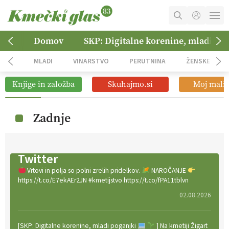
MOJ RAČUN
Domov
SKP: Digitalne korenine, mladi po
KOŠARICA
MLADI
VINARSTVO
PERUTNINA
ŽENSKE
NAROČITE SE
Knjige in založba
Skuhajmo.si
Moj mali 
OGLASNO TRŽENJE
Zadnje
Twitter
Vrtovi in polja so polni zrelih pridelkov.
NAROČANJE
https://t.co/E7ekAEr2JN #kmetijstvo https://t.co/fPA11tblvn
02.08.2026
[SKP: Digitalne korenine, mladi poganjki
] Na kmetiji Žigart