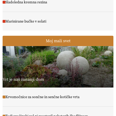
Sladoledna kremna rezina
Marinirane bučke v solati
Moj mali svet
Vrt je naš zunanji dom
Krvomočnice za sončne in senčne kotičke vrta