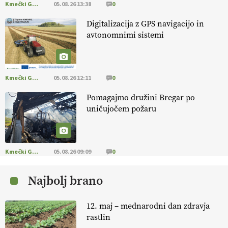
Kmečki Glas
05.08.26 13:38
0
EKOloško = logično: ekološka kmetija PR'
Digitalizacija z GPS navigacijo in
RAKARI
avtonomnimi sistemi
EKOloško = logično: STROKOVNA OKROGLA
MIZA "Zakaj so ekološki proizvodi
Kmečki Glas
05.08.26 12:11
0
podcenjeni?"
Pomagajmo družini Bregar po
EKOloško = logično: ekološkio čebelarstvo
uničujočem požaru
BOZOVIČAR
EKOloško = logično: kmetija SADONIK
Kmečki Glas
05.08.26 09:09
0
Najbolj brano
EKOloško = logično: kmetija Pr' POLONI in
JURIJU
12. maj – mednarodni dan zdravja
rastlin
EKOloško = logično: kmetija ZEL