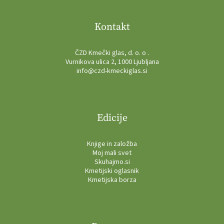
Kontakt
ČZD Kmečki glas, d. o. o .
Vurnikova ulica 2, 1000 Ljubljana
info@czd-kmeckiglas.si
Edicije
Knjige in založba
Moj mali svet
Skuhajmo.si
Kmetijski oglasnik
Kmetijska borza