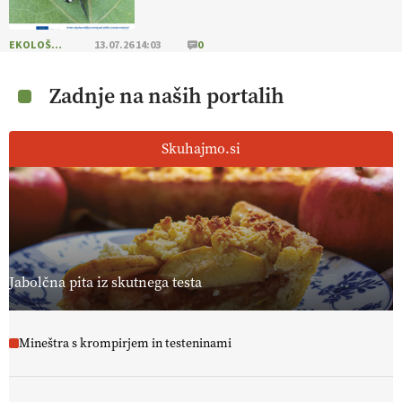
EKOLOŠKO LOGIČNO
13.07.26 14:03
0
Zadnje na naših portalih
Skuhajmo.si
Jabolčna pita iz skutnega testa
Mineštra s krompirjem in testeninami