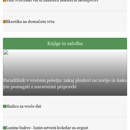
Tudi vročinski val ni zaustavil nekaterih škodljivcev
Eksotika na domačem vrtu
Knjige in založba
Paradižnik v vročem poletju: zakaj plodovi ne zorijo in kako
jim pomagati z naravnimi pripravki
Sladice za vroče dni
Lunine bukve - lunin setveni koledar za avgust