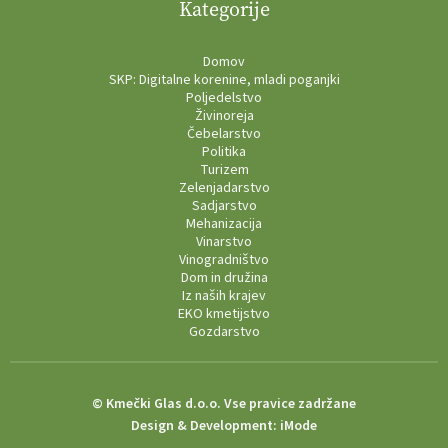
Kategorije
Domov
SKP: Digitalne korenine, mladi poganjki
Poljedelstvo
Živinoreja
Čebelarstvo
Politika
Turizem
Zelenjadarstvo
Sadjarstvo
Mehanizacija
Vinarstvo
Vinogradništvo
Dom in družina
Iz naših krajev
EKO kmetijstvo
Gozdarstvo
© Kmečki Glas d.o.o. Vse pravice zadržane
Design & Development:
iMode