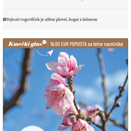
Vejicati rogovilček je užitni plevel, bogat z železom