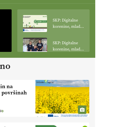
SKP: Digitalne
korenine, mladi
poganjki: VLOG
Tehnologija
SKP: Digitalne
spreminja
korenine, mladi
podobo
poganjki:
kmetijstva
prašičerejska
ano
EKOloško =
kmetija ŽIGART
logično: VLOG
Ekološka hrana –
je res varnejša?
lin na
EKOloško =
h površinah
logično:
vinogradniško in
vinarsko
EKOloško =
0
posestvo
logično: ekološka
MonteMoro
kmetija KURNIK