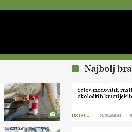
Najbolj br
Setev medovitih rast
ekoloških kmetijski
EKOLOŠKO LOGIČNO
08.05.26 13:33