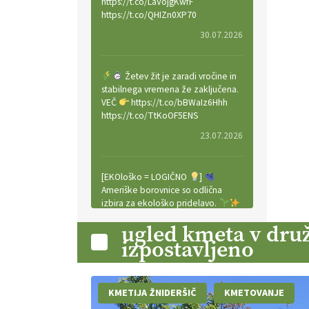
https://t.co/LaVojgKwfF
https://t.co/QHIZn0XP70
30.07.2026
Žetev žit je zaradi vročine in
stabilnega vremena že zaključena.
VEČ
https://t.co/bBWaIz6Hhh
https://t.co/TtKoOF5ENS
23.07.2026
[EKOloško = LOGIČNO
]
Ameriške borovnice so odlična
izbira za ekološko pridelavo.
VEČ
https://t.co/aPQkmLUy2j
ugled kmeta v druž
@EUAgri #IMCAP #CAP
izpostavljeno
https://t.co/tQd9tB1THk
22.07.2026
KMETIJA ŽNIDERŠIČ
KMETOVANJE
Traktor je nepogrešljiv, a tudi