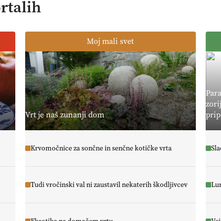
rtalih
Moj mali svet
Para
zori
Vrt je naš zunanji dom
prip
Krvomočnice za sončne in senčne kotičke vrta
Sla
Tudi vročinski val ni zaustavil nekaterih škodljivcev
Lun