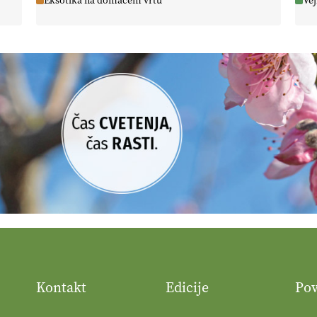
Eksotika na domačem vrtu
Vej
Kontakt
Edicije
Po