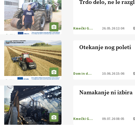
Trdo delo, ne le razg
Kmečki Glas
26.05.26 12:04
Otekanje nog poleti
Dom in družina
10.06.26 15:06
Namakanje ni izbira
Kmečki Glas
09.07.26 08:05