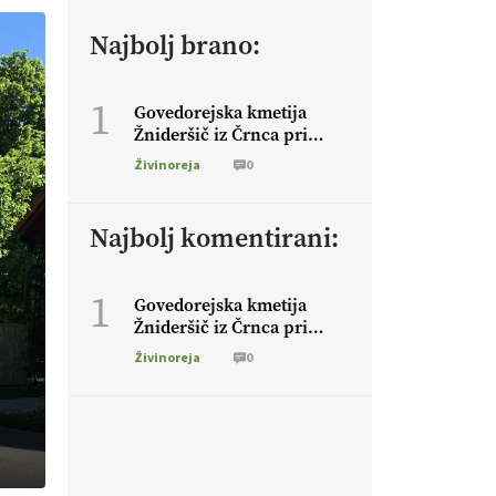
Najbolj brano:
1
Govedorejska kmetija
Žnideršič iz Črnca pri
Brežicah: “Kmetovanje vse
Živinoreja
0
bolj pridobiva ugled v
družbi”
Najbolj komentirani:
1
Govedorejska kmetija
Žnideršič iz Črnca pri
Brežicah: “Kmetovanje vse
Živinoreja
0
bolj pridobiva ugled v
družbi”