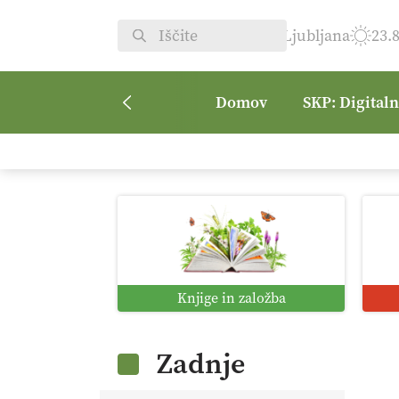
Ljubljana
23.
Domov
SKP: Digital
Knjige in založba
Zadnje