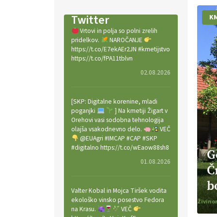
Twitter
KM
Vrtovi in polja so polni zrelih
pridelkov.
NAROČANJE
https://t.co/E7ekAEr2JN #kmetijstvo
https://t.co/fPA11tblvn
02.08.2026
[SKP: Digitalne korenine, mladi
poganjki
] Na kmetiji Žigart v
Orehovi vasi sodobna tehnologija
olajša vsakodnevno delo.
VEČ
@EUAgri #IMCAP #CAP #SKP
#digitalno https://t.co/wEaow88sh8
G
01.08.2026
Č
b
Valter Kobal in Mojca Tiršek vodita
ekološko vinsko posestvo Fedora
Živino
na Krasu.
VEČ