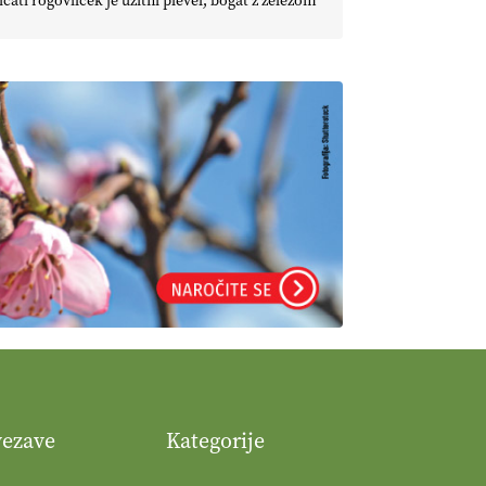
icati rogovilček je užitni plevel, bogat z železom
vezave
Kategorije