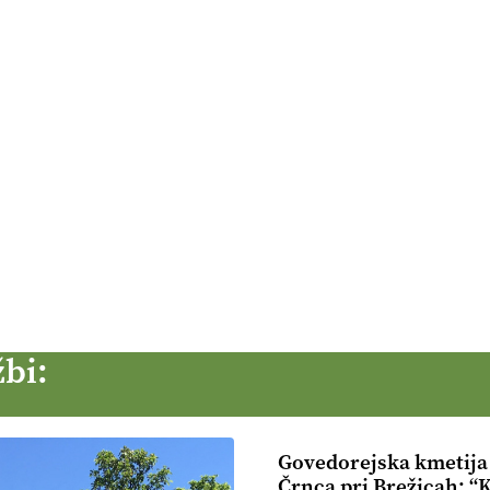
bi:
Govedorejska kmetija 
Črnca pri Brežicah: 