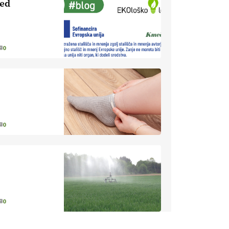
led
EKOloško =
logično: ekološka
kmetija HOMAR
0
EKOloško =
logično: VLOG
Ekološko
kmetijstvo brez
EKOloško =
škropljenja?
logično: ekološka
kmetija
0
ALTENBAHER
EKOloško =
logično:
ekološko
oljarstvo
EKOloško =
MORGAN
logično: ekološka
kmetija FREŠER
0
KMETIJSKA
LIGA PRVAKOV: