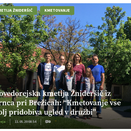
ETIJA ŽNIDERŠIČ
KMETOVANJE
ovedorejska kmetija Žnideršič iz
rnca pri Brežicah: “Kmetovanje vse
olj pridobiva ugled v družbi”
reja
11.05.20 08:54
0