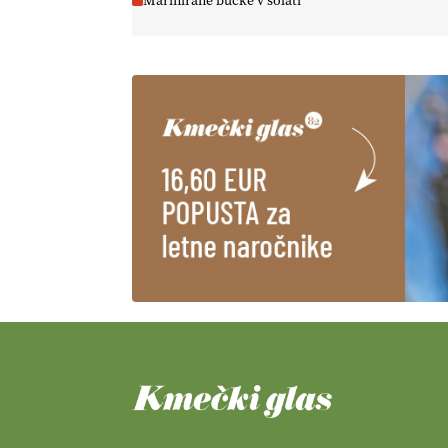
Marinirane bučke v solati
https://t.co/EulJoSBYMi @EUAgri
#IMCAP #CAP
https://t.co/xp1oihBDaJ
13.07.2026
[EKOloško = LOGIČNO
]
Ekološka vina so vse bolj iskana
doma in v tujini
. Zato je
ekološka pridelava odlična
priložnost za slovenske vinarje
. VEČ
https://t.co/XAe9EbeAbK @EUAgri
#IMCAP #CAP
https://t.co/01qpoeLyNP
13.07.2026
[EKOloško = LOGIČNO
] Mladi
so ključni za prihodnost
kmetijstva in uspešno prenovo
kmetij
. VEČ