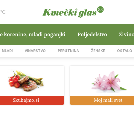
8°C
ne korenine, mladi poganjki
Poljedelstvo
Živino
MLADI
VINARSTVO
PERUTNINA
ŽENSKE
OSTALO
Skuhajmo.si
Moj mali svet