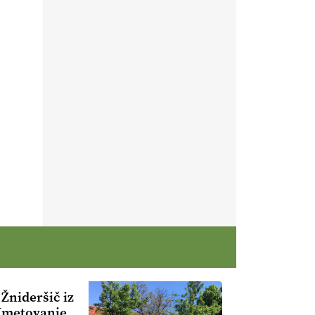
Žnideršič iz
“Kmetovanje