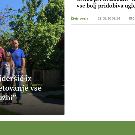
vse bolj pridobiva ugl
Živinoreja
11.05.20 08:54
0
deršič iz
etovanje vse
užbi”