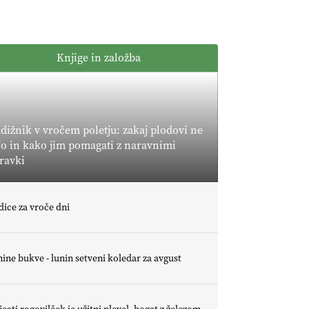
POMLADITEV
KMETIJSKE
KMETIJSKA
EKIPE
LIGA PRVAKOV:
Knjige in založba
UKRAJINA vs.
EVROPA
EKOloško =
logično: ekološka
kmetija B'ZGAR
dižnik v vročem poletju: zakaj plodovi ne
jo in kako jim pomagati z naravnimi
EKOloško =
ravki
logično: VLOG
Okus je
pomembnejši od
EKOloško =
dice za vroče dni
izgleda
logično: ekološka
kmetija PR'
RAKARI
ine bukve - lunin setveni koledar za avgust