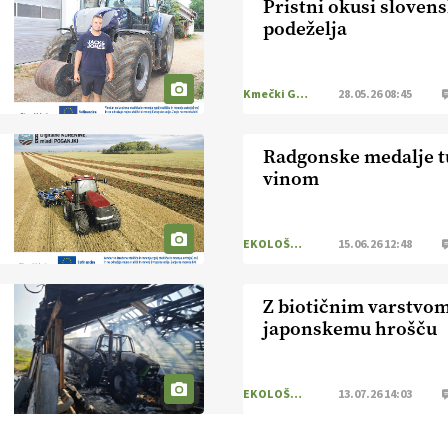
Pristni okusi sloven
podeželja
Kmečki Glas
28.05.26 08:45
Radgonske medalje t
vinom
EKOLOŠKO LOGIČNO
15.06.26 12:48
Z biotičnim varstvom
japonskemu hrošču
EKOLOŠKO LOGIČNO
13.07.26 14:03