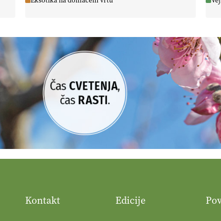
Eksotika na domačem vrtu
Vej
Kontakt
Edicije
Po