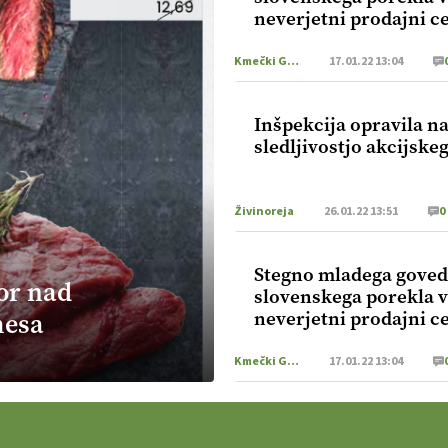
neverjetni prodajni c
za kg
Kmečki Glas
17.01.22 13:04
Inšpekcija opravila n
sledljivostjo akcijske
Živinoreja
26.01.22 13:51
0
Stegno mladega gove
or nad
slovenskega porekla v
neverjetni prodajni c
mesa
za kg
Kmečki Glas
17.01.22 13:04