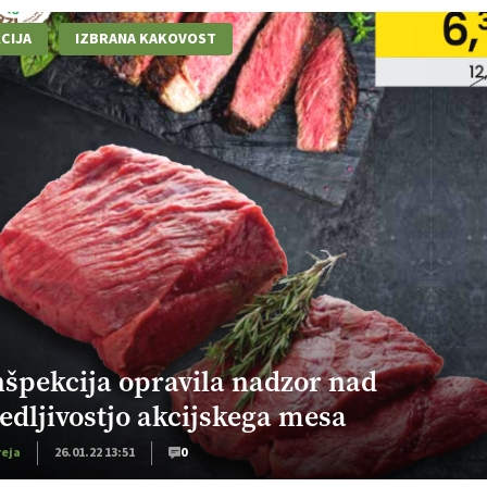
CIJA
IZBRANA KAKOVOST
nšpekcija opravila nadzor nad
ledljivostjo akcijskega mesa
reja
26.01.22 13:51
0