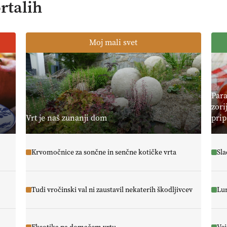
rtalih
Moj mali svet
Para
zori
Vrt je naš zunanji dom
prip
Krvomočnice za sončne in senčne kotičke vrta
Sla
Tudi vročinski val ni zaustavil nekaterih škodljivcev
Lun