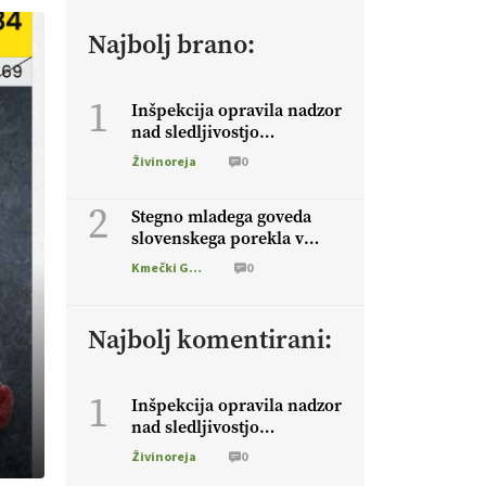
Najbolj brano:
1
Inšpekcija opravila nadzor
nad sledljivostjo
akcijskega mesa
Živinoreja
0
2
Stegno mladega goveda
slovenskega porekla v
trgovini po neverjetni
Kmečki Glas
0
prodajni ceni 6,34 EUR za
kg
Najbolj komentirani:
1
Inšpekcija opravila nadzor
nad sledljivostjo
akcijskega mesa
Živinoreja
0