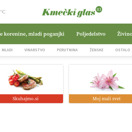
9°C
ne korenine, mladi poganjki
Poljedelstvo
Živino
MLADI
VINARSTVO
PERUTNINA
ŽENSKE
OSTALO
Skuhajmo.si
Moj mali svet