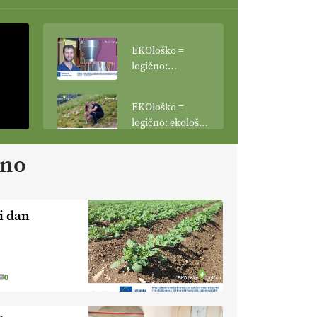
EKOloško =
logično:
vinogradniško in
vinarsko
EKOloško =
posestvo
logično: ekološka
MonteMoro
kmetija KURNIK
ano
EKOloško =
logično: ekološka
kmetija HOMAR
i dan
EKOloško =
logično: VLOG
Ekološko
kmetijstvo brez
EKOloško =
0
škropljenja?
logično: ekološka
kmetija FREŠER