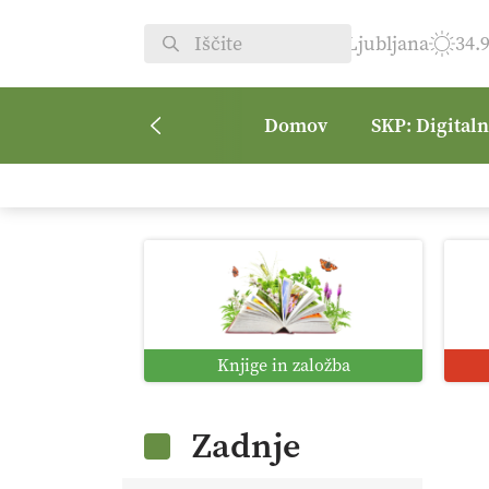
Ljubljana
34.
Domov
SKP: Digital
Knjige in založba
Zadnje