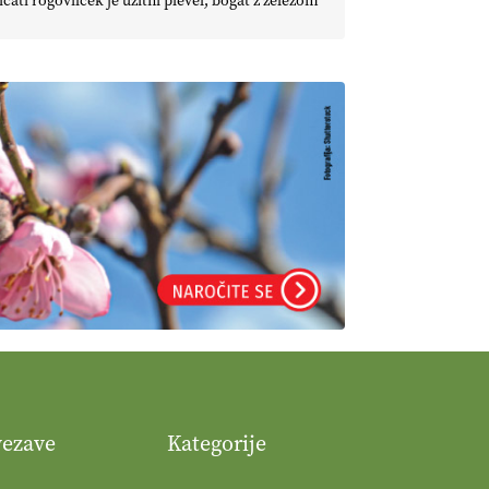
icati rogovilček je užitni plevel, bogat z železom
vezave
Kategorije