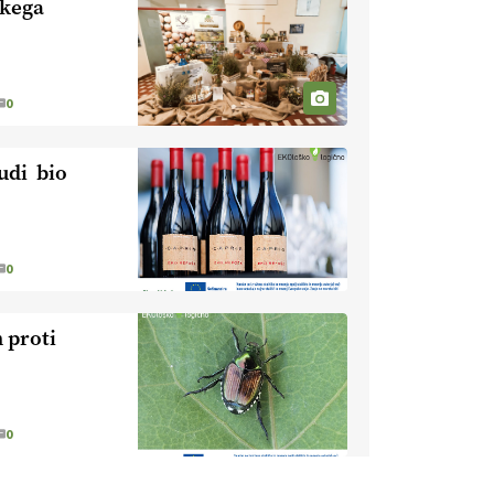
skega
KMETIJSKA
LIGA PRVAKOV:
POMLADITEV
KMETIJSKE
0
KMETIJSKA
EKIPE
LIGA PRVAKOV:
UKRAJINA vs.
udi bio
EVROPA
EKOloško =
logično: ekološka
kmetija B'ZGAR
0
EKOloško =
logično: ekološka
 proti
kmetija PR'
RAKARI
EKOloško =
logično:
STROKOVNA
0
OKROGLA MIZA
EKOloško =
"Zakaj so
logično: