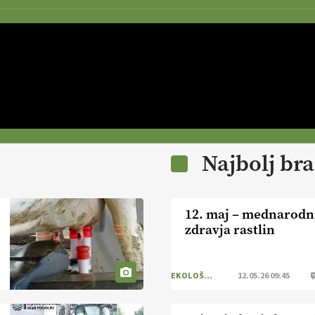
Najbolj br
12. maj – mednarodn
zdravja rastlin
EKOLOŠKO LOGIČNO
12.05.26 09:45