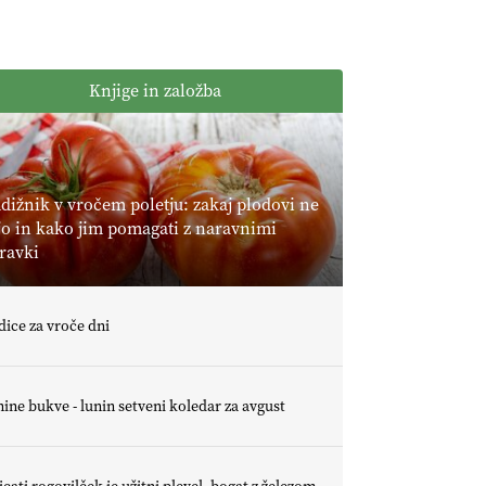
ekološki
ekološkio
proizvodi
čebelarstvo
podcenjeni?"
EKOloško =
BOZOVIČAR
logično: kmetija
Knjige in založba
SADONIK
EKOloško =
logično: kmetija
Pr' POLONI in
dižnik v vročem poletju: zakaj plodovi ne
JURIJU
jo in kako jim pomagati z naravnimi
EKOloško =
ravki
logično: kmetija
ZEL
Savinjčani proti
dice za vroče dni
predlaganim
zadrževalnikom
ine bukve - lunin setveni koledar za avgust