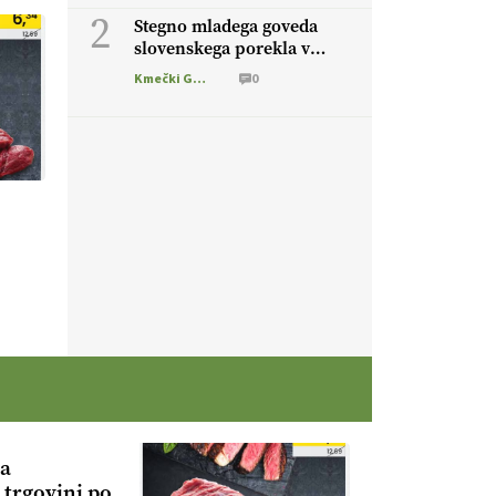
2
Stegno mladega goveda
slovenskega porekla v
trgovini po neverjetni
Kmečki Glas
0
prodajni ceni 6,34 EUR za
kg
da
 trgovini po