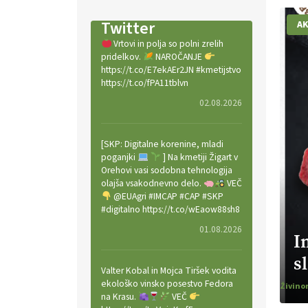
Twitter
AK
Vrtovi in polja so polni zrelih
pridelkov.
NAROČANJE
https://t.co/E7ekAEr2JN #kmetijstvo
https://t.co/fPA11tblvn
02.08.2026
[SKP: Digitalne korenine, mladi
poganjki
] Na kmetiji Žigart v
Orehovi vasi sodobna tehnologija
olajša vsakodnevno delo.
VEČ
@EUAgri #IMCAP #CAP #SKP
#digitalno https://t.co/wEaow88sh8
01.08.2026
I
s
Valter Kobal in Mojca Tiršek vodita
ekološko vinsko posestvo Fedora
Živino
na Krasu.
VEČ