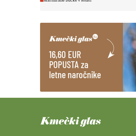
Marinirane bučke v solati
https://t.co/EulJoSBYMi @EUAgri
#IMCAP #CAP
https://t.co/xp1oihBDaJ
13.07.2026
[EKOloško = LOGIČNO
]
Ekološka vina so vse bolj iskana
doma in v tujini
. Zato je
ekološka pridelava odlična
priložnost za slovenske vinarje
. VEČ
https://t.co/XAe9EbeAbK @EUAgri
#IMCAP #CAP
https://t.co/01qpoeLyNP
13.07.2026
[EKOloško = LOGIČNO
] Mladi
so ključni za prihodnost
kmetijstva in uspešno prenovo
kmetij
. VEČ