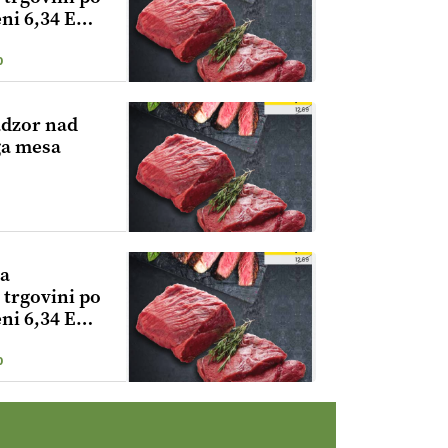
eni 6,34 EUR
0
adzor nad
ga mesa
da
 trgovini po
eni 6,34 EUR
0