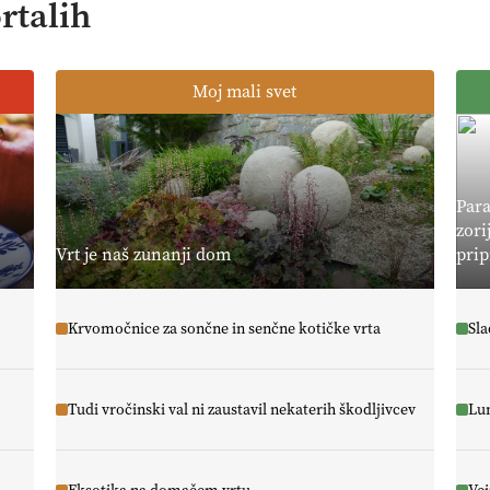
rtalih
Moj mali svet
Para
zori
Vrt je naš zunanji dom
prip
Krvomočnice za sončne in senčne kotičke vrta
Sla
Tudi vročinski val ni zaustavil nekaterih škodljivcev
Lun