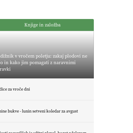
POMLADITEV
KMETIJSKE
KMETIJSKA
EKIPE
LIGA PRVAKOV:
Knjige in založba
UKRAJINA vs.
EVROPA
EKOloško =
logično: ekološka
kmetija B'ZGAR
dižnik v vročem poletju: zakaj plodovi ne
jo in kako jim pomagati z naravnimi
EKOloško =
ravki
logično: VLOG
Okus je
pomembnejši od
EKOloško =
dice za vroče dni
izgleda
logično: ekološka
kmetija PR'
RAKARI
ine bukve - lunin setveni koledar za avgust