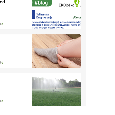
led
EKOloško =
logično: ekološka
kmetija HOMAR
0
EKOloško =
logično: VLOG
Ekološko
kmetijstvo brez
EKOloško =
škropljenja?
logično: ekološka
kmetija
0
ALTENBAHER
EKOloško =
logično:
ekološko
oljarstvo
EKOloško =
MORGAN
logično: ekološka
kmetija FREŠER
0
KMETIJSKA
LIGA PRVAKOV: