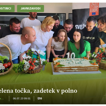
STINCI
JAVNIZAVODI
elena točka, zadetek v polno
Zelenjadarstvo
06.07.23 09:01
0