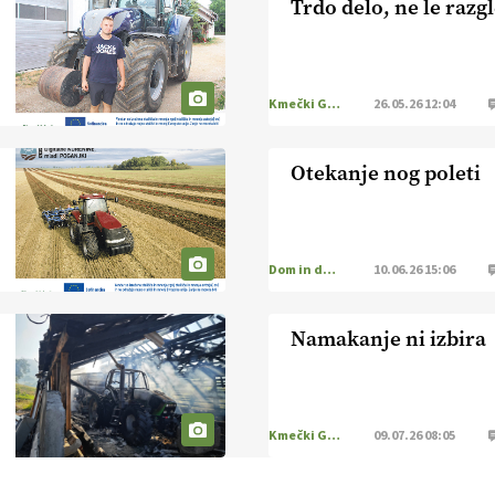
Trdo delo, ne le razg
Kmečki Glas
26.05.26 12:04
Otekanje nog poleti
Dom in družina
10.06.26 15:06
Namakanje ni izbira
Kmečki Glas
09.07.26 08:05