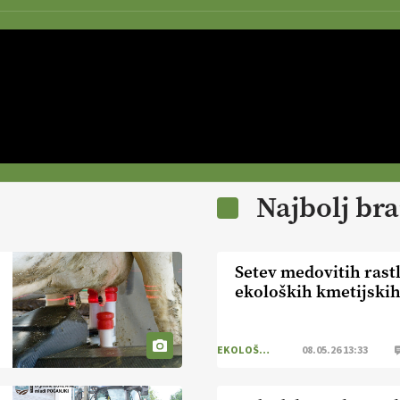
Najbolj br
Setev medovitih rast
ekoloških kmetijski
EKOLOŠKO LOGIČNO
08.05.26 13:33