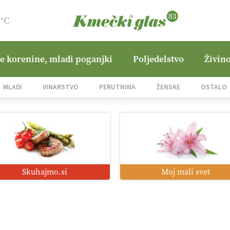
8°C
ne korenine, mladi poganjki
Poljedelstvo
Živino
MLADI
VINARSTVO
PERUTNINA
ŽENSKE
OSTALO
Skuhajmo.si
Moj mali svet