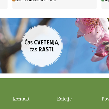
Eksotika na domačem vrtu
Vej
Kontakt
Edicije
Po