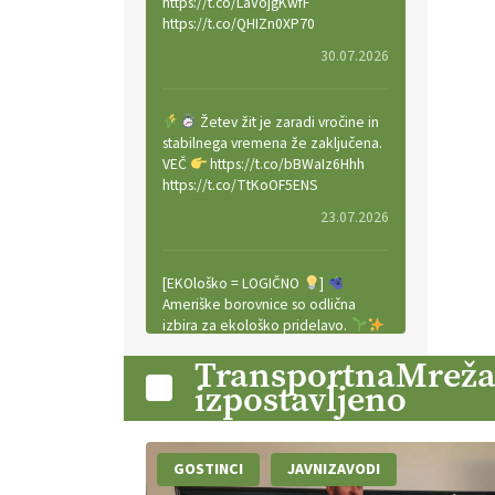
https://t.co/LaVojgKwfF
https://t.co/QHIZn0XP70
30.07.2026
Žetev žit je zaradi vročine in
stabilnega vremena že zaključena.
VEČ
https://t.co/bBWaIz6Hhh
https://t.co/TtKoOF5ENS
23.07.2026
[EKOloško = LOGIČNO
]
Ameriške borovnice so odlična
izbira za ekološko pridelavo.
VEČ
https://t.co/aPQkmLUy2j
TransportnaMreža
@EUAgri #IMCAP #CAP
izpostavljeno
https://t.co/tQd9tB1THk
22.07.2026
GOSTINCI
JAVNIZAVODI
Traktor je nepogrešljiv, a tudi