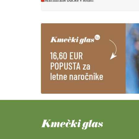
Marinirane bučke v solati
https://t.co/EulJoSBYMi @EUAgri
#IMCAP #CAP
https://t.co/xp1oihBDaJ
13.07.2026
[EKOloško = LOGIČNO
]
Ekološka vina so vse bolj iskana
doma in v tujini
. Zato je
ekološka pridelava odlična
priložnost za slovenske vinarje
. VEČ
https://t.co/XAe9EbeAbK @EUAgri
#IMCAP #CAP
https://t.co/01qpoeLyNP
13.07.2026
[EKOloško = LOGIČNO
] Mladi
so ključni za prihodnost
kmetijstva in uspešno prenovo
kmetij
. VEČ