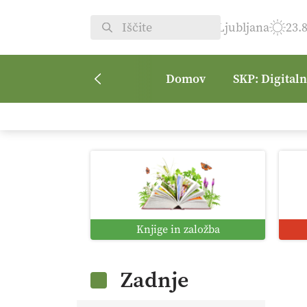
Ljubljana
23.
Domov
SKP: Digital
Knjige in založba
Zadnje