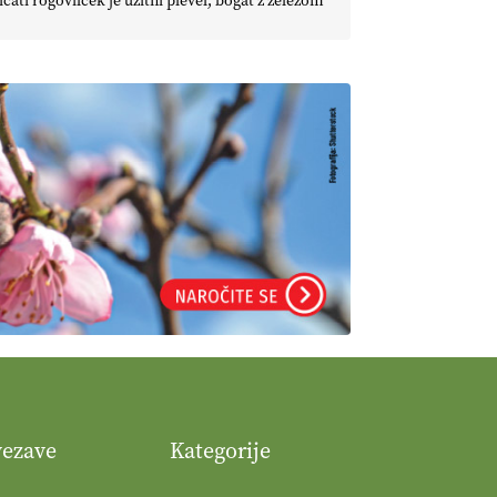
icati rogovilček je užitni plevel, bogat z železom
vezave
Kategorije