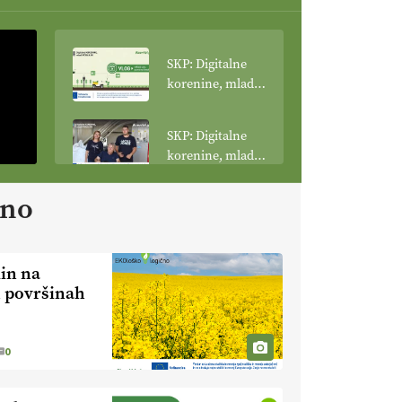
SKP: Digitalne
korenine, mladi
poganjki: VLOG
Tehnologija
SKP: Digitalne
spreminja
korenine, mladi
podobo
poganjki:
kmetijstva
prašičerejska
ano
EKOloško =
kmetija ŽIGART
logično: VLOG
Ekološka hrana –
je res varnejša?
lin na
EKOloško =
h površinah
logično:
vinogradniško in
vinarsko
EKOloško =
0
posestvo
logično: ekološka
MonteMoro
kmetija KURNIK