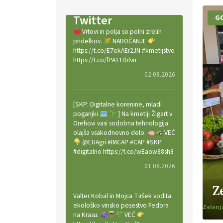
Twitter
GO
Vrtovi in polja so polni zrelih
pridelkov.
NAROČANJE
https://t.co/E7ekAEr2JN #kmetijstvo
https://t.co/fPA11tblvn
02.08.2026
[SKP: Digitalne korenine, mladi
poganjki
] Na kmetiji Žigart v
Orehovi vasi sodobna tehnologija
olajša vsakodnevno delo.
VEČ
@EUAgri #IMCAP #CAP #SKP
#digitalno https://t.co/wEaow88sh8
01.08.2026
Z
Valter Kobal in Mojca Tiršek vodita
ekološko vinsko posestvo Fedora
na Krasu.
VEČ