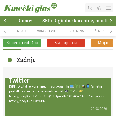
MOJ RAČUN
Domov
SKP: Digitalne korenine, mladi po
KOŠARICA
MLADI
VINARSTVO
PERUTNINA
ŽENSKE
NAROČITE SE
Knjige in založba
Skuhajmo.si
Moj mali 
OGLASNO TRŽENJE
Zadnje
Twitter
[SKP: Digitalne korenine, mladi poganjki
]
Pametni
podatki za pametnejše kmetovanje!
VEČ
https://t.co/KZHTZmRp8q @EUAgri #IMCAP #CAP #SKP #digitalno
https://t.co/TZr9EXYGPR
06.08.2026