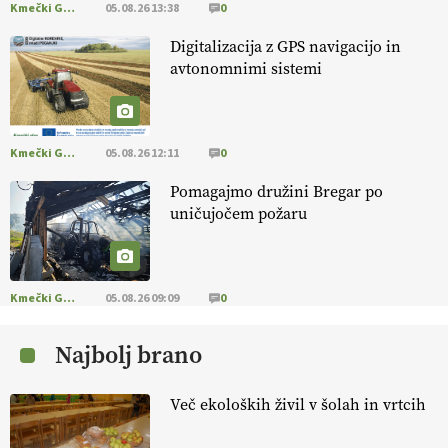
Kmečki Glas
05.08.26 13:38
0
EKOloško = logično: ekološko oljarstvo
Digitalizacija z GPS navigacijo in
MORGAN
avtonomnimi sistemi
EKOloško = logično: ekološka kmetija
FREŠER
Kmečki Glas
05.08.26 12:11
0
Pomagajmo družini Bregar po
KMETIJSKA LIGA PRVAKOV: POMLADITEV
uničujočem požaru
KMETIJSKE EKIPE
KMETIJSKA LIGA PRVAKOV: UKRAJINA vs.
EVROPA
Kmečki Glas
05.08.26 09:09
0
Najbolj brano
EKOloško = logično: ekološka kmetija
B'ZGAR
Več ekoloških živil v šolah in vrtcih
EKOloško = logično: VLOG Okus je