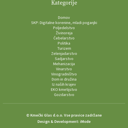
Kategorije
Domov
SKP: Digitalne korenine, mladi poganjki
Poljedelstvo
Živinoreja
Čebelarstvo
Politika
Turizem
Zelenjadarstvo
Sadjarstvo
Mehanizacija
Vinarstvo
Vinogradništvo
Dom in družina
Iz naših krajev
EKO kmetijstvo
Gozdarstvo
© Kmečki Glas d.o.o. Vse pravice zadržane
Design & Development:
iMode