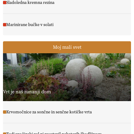
Sladoledna kremna rezina
Marinirane bučke v solati
Moj mali svet
Vrt je naš zunanji dom
Krvomočnice za sončne in senčne kotičke vrta