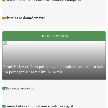
Tudi vročinski val ni zaustavil nekaterih škodljivcev
Eksotika na domačem vrtu
Knjige in založba
Paradižnik v vročem poletju: zakaj plodovi ne zorijo in kako
jim pomagati z naravnimi pripravki
Sladice za vroče dni
Lunine bukve - lunin setveni koledar za avgust