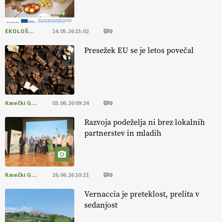
pomembnejši od izgleda
EKOLOŠKO LOGIČNO
14.05.26 15:02
0
EKOloško = logično: ekološka kmetija PR'
RAKARI
Presežek EU se je letos povečal
Kmečki Glas
03.06.26 09:24
0
Razvoja podeželja ni brez lokalnih
partnerstev in mladih
Kmečki Glas
26.06.26 10:21
0
Vernaccia je preteklost, prelita v
sedanjost