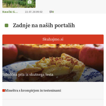
Kmečki Glas
22.07.26 09:02
0
Zadnje na naših portalih
Skuhajmo.si
Jabolčna pita iz skutnega testa
Mineštra s krompirjem in testeninami