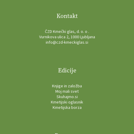
Kontakt
ČZD Kmečki glas, d. o. o .
Vurnikova ulica 2, 1000 Ljubljana
info@czd-kmeckiglas.si
Edicije
Knjige in založba
Moj mali svet
Skuhajmo.si
Kmetijski oglasnik
Kmetijska borza