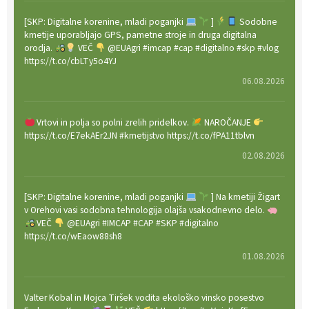
[SKP: Digitalne korenine, mladi poganjki
]
Sodobne
kmetije uporabljajo GPS, pametne stroje in druga digitalna
orodja.
VEČ
@EUAgri #imcap #cap #digitalno #skp #vlog
https://t.co/cbLTy5o4YJ
06.08.2026
Vrtovi in polja so polni zrelih pridelkov.
NAROČANJE
https://t.co/E7ekAEr2JN #kmetijstvo https://t.co/fPA11tblvn
02.08.2026
[SKP: Digitalne korenine, mladi poganjki
] Na kmetiji Žigart
v Orehovi vasi sodobna tehnologija olajša vsakodnevno delo.
VEČ
@EUAgri #IMCAP #CAP #SKP #digitalno
https://t.co/wEaow88sh8
01.08.2026
Valter Kobal in Mojca Tiršek vodita ekološko vinsko posestvo