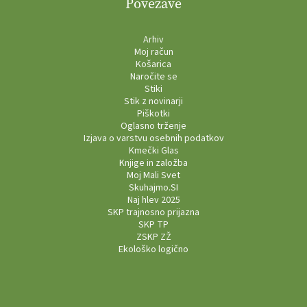
Povezave
Arhiv
Moj račun
Košarica
Naročite se
Stiki
Stik z novinarji
Piškotki
Oglasno trženje
Izjava o varstvu osebnih podatkov
Kmečki Glas
Knjige in založba
Moj Mali Svet
Skuhajmo.SI
Naj hlev 2025
SKP trajnosno prijazna
SKP TP
ZSKP ZŽ
Ekološko logično