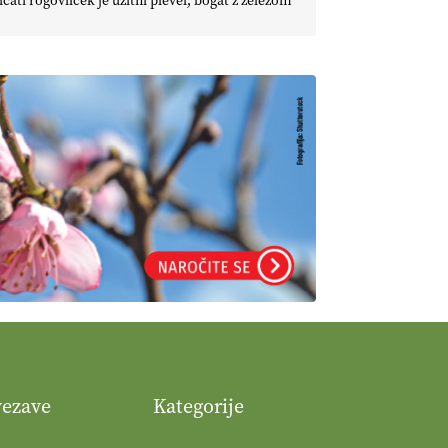
icati rogovilček je užitni plevel, bogat z železom
vezave
Kategorije