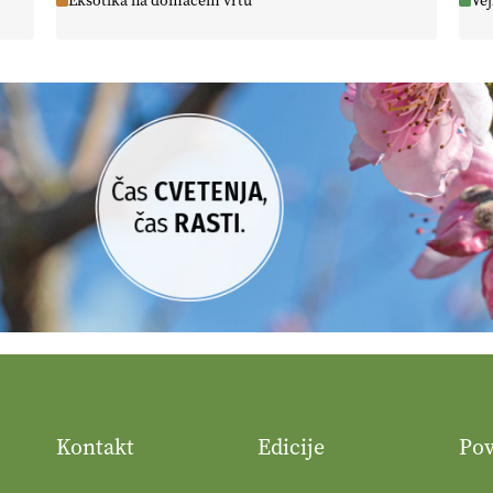
Eksotika na domačem vrtu
Vej
Kontakt
Edicije
Po