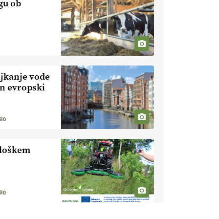
gu ob
KMETIJSKA
LIGA PRVAKOV:
POMLADITEV
KMETIJSKE
KMETIJSKA
EKIPE
LIGA PRVAKOV:
UKRAJINA vs.
jkanje vode
EVROPA
en evropski
EKOloško =
logično: ekološka
kmetija B'ZGAR
0
EKOloško =
logično: ekološka
ološkem
kmetija PR'
RAKARI
EKOloško =
logično:
STROKOVNA
0
OKROGLA MIZA
EKOloško =
"Zakaj so
logično: