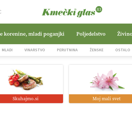
C
ne korenine, mladi poganjki
Poljedelstvo
Živino
MLADI
VINARSTVO
PERUTNINA
ŽENSKE
OSTALO
Skuhajmo.si
Moj mali svet