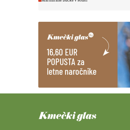
Marinirane bučke v solati
https://t.co/EulJoSBYMi @EUAgri
#IMCAP #CAP
https://t.co/xp1oihBDaJ
13.07.2026
[EKOloško = LOGIČNO
]
Ekološka vina so vse bolj iskana
doma in v tujini
. Zato je
ekološka pridelava odlična
priložnost za slovenske vinarje
. VEČ
https://t.co/XAe9EbeAbK @EUAgri
#IMCAP #CAP
https://t.co/01qpoeLyNP
13.07.2026
[EKOloško = LOGIČNO
] Mladi
so ključni za prihodnost
kmetijstva in uspešno prenovo
kmetij
. VEČ