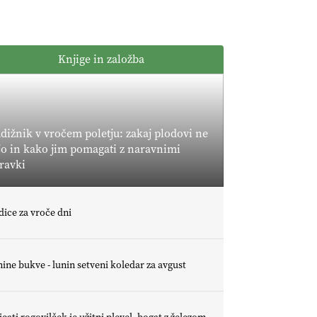
ekološki
ekološkio
proizvodi
čebelarstvo
podcenjeni?"
EKOloško =
BOZOVIČAR
logično: kmetija
Knjige in založba
SADONIK
EKOloško =
logično: kmetija
Pr' POLONI in
dižnik v vročem poletju: zakaj plodovi ne
JURIJU
jo in kako jim pomagati z naravnimi
EKOloško =
ravki
logično: kmetija
ZEL
Savinjčani proti
dice za vroče dni
predlaganim
zadrževalnikom
ine bukve - lunin setveni koledar za avgust