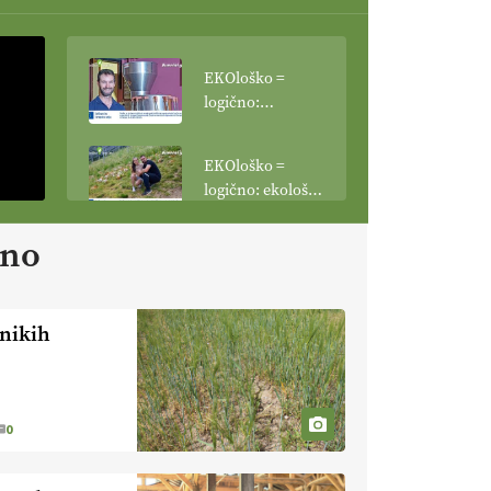
EKOloško =
logično:
vinogradniško in
vinarsko
EKOloško =
posestvo
logično: ekološka
MonteMoro
kmetija KURNIK
ano
EKOloško =
logično: ekološka
kmetija HOMAR
vnikih
EKOloško =
logično: VLOG
Ekološko
kmetijstvo brez
EKOloško =
0
škropljenja?
logično: ekološka
kmetija FREŠER