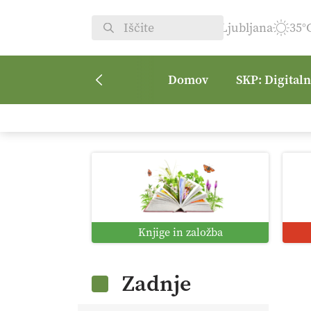
Ljubljana
35°
Domov
SKP: Digital
Knjige in založba
Zadnje