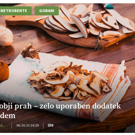
RNETROBENTE
GOBANI
obji prah – zelo uporaben dodatek
edem
Dom in družina
06.10.23 14:28
0