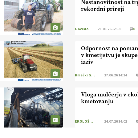
Nestanovitnost na tr
rekordni prireji
Govedo
28.05.26 12:13
0
Odpornost na poman
v kmetijstvu je skup
izziv
Kmečki Glas
17.06.26 14:24
Vloga mulčerja v ek
kmetovanju
EKOLOŠKO LOGIČNO
14.07.26 14:02