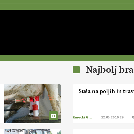
Najbolj br
Suša na poljih in tra
Kmečki Glas
12.05.26 10:29