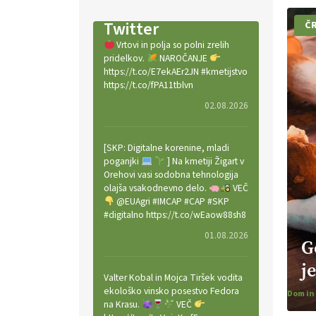
Twitter
Č
Vrtovi in polja so polni zrelih
pridelkov.
NAROČANJE
https://t.co/E7ekAEr2JN #kmetijstvo
https://t.co/fPA11tblvn
02.08.2026
[SKP: Digitalne korenine, mladi
poganjki
] Na kmetiji Žigart v
Orehovi vasi sodobna tehnologija
olajša vsakodnevno delo.
VEČ
@EUAgri #IMCAP #CAP #SKP
#digitalno https://t.co/wEaow88sh8
01.08.2026
G
j
Valter Kobal in Mojca Tiršek vodita
ekološko vinsko posestvo Fedora
na Krasu.
VEČ