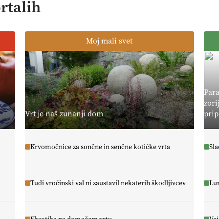
rtalih
Moj mali svet
Para
zori
Vrt je naš zunanji dom
prip
Krvomočnice za sončne in senčne kotičke vrta
Sla
Tudi vročinski val ni zaustavil nekaterih škodljivcev
Lun