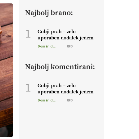
Najbolj brano:
1
Gobji prah – zelo
uporaben dodatek jedem
Dom in družina
0
Najbolj komentirani:
1
Gobji prah – zelo
uporaben dodatek jedem
Dom in družina
0