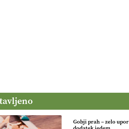
tavljeno
Gobji prah – zelo upo
dodatek jedem