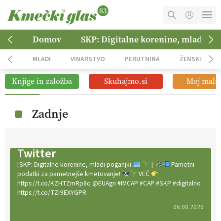
MOJ RAČUN
Domov
SKP: Digitalne korenine, mladi po
KOŠARICA
MLADI
VINARSTVO
PERUTNINA
ŽENSKE
NAROČITE SE
Knjige in založba
Skuhajmo.si
Moj mali 
OGLASNO TRŽENJE
Zadnje
Twitter
[SKP: Digitalne korenine, mladi poganjki
]
Pametni
podatki za pametnejše kmetovanje!
VEČ
https://t.co/KZHTZmRp8q @EUAgri #IMCAP #CAP #SKP #digitalno
https://t.co/TZr9EXYGPR
06.08.2026