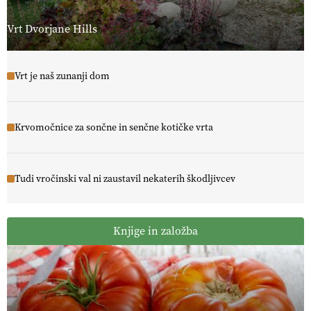
Vrt Dvorjane Hills
Vrt je naš zunanji dom
Krvomočnice za sončne in senčne kotičke vrta
Tudi vročinski val ni zaustavil nekaterih škodljivcev
Knjige in založba