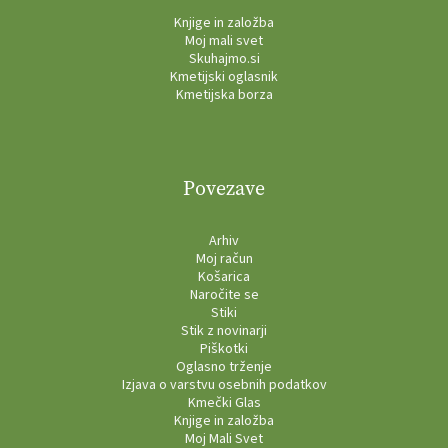
Knjige in založba
Moj mali svet
Skuhajmo.si
Kmetijski oglasnik
Kmetijska borza
Povezave
Arhiv
Moj račun
Košarica
Naročite se
Stiki
Stik z novinarji
Piškotki
Oglasno trženje
Izjava o varstvu osebnih podatkov
Kmečki Glas
Knjige in založba
Moj Mali Svet