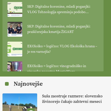
SKP: Digitalne korenine, mladi poganjki:
VLOG Tehnologija spreminja podobo
kmetijstva
SKP: Digitalne korenine, mladi poganjki:
prašičerejska kmetija ŽIGART
EKOloško = logično: VLOG Ekološka hrana –
je res varnejša?
EKOloško = logično: vinogradniško in
vinarsko posestvo MonteMoro
Najnovejše
EKOloško = logično: ekološka kmetija
KURNIK
Suša zaostruje razmere: slovensko
živinorejo čakajo zahtevni meseci
EKOloško = logično: ekološka kmetija