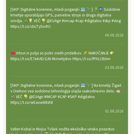
[SKP: Digitalne korenine, mladi poganjki
]
Sodobne
kmetije uporabljajo GPS, pametne stroje in druga digitalna
orodja.
VEČ
@EUAgri #imcap #cap #digitalno #skp #vlog
https://t.co/cbLTy5o4YJ
06.08.2026
Vrtovi in polja so polni zrelih pridelkov.
NAROČANJE
https://t.co/E7ekAEr2JN #kmetijstvo https://t.co/fPA11tblvn
02.08.2026
[SKP: Digitalne korenine, mladi poganjki
] Na kmetiji Žigart
v Orehovi vasi sodobna tehnologija olajša vsakodnevno delo.
VEČ
@EUAgri #IMCAP #CAP #SKP #digitalno
https://t.co/wEaow88sh8
01.08.2026
Valter Kobal in Mojca Tiršek vodita ekološko vinsko posestvo