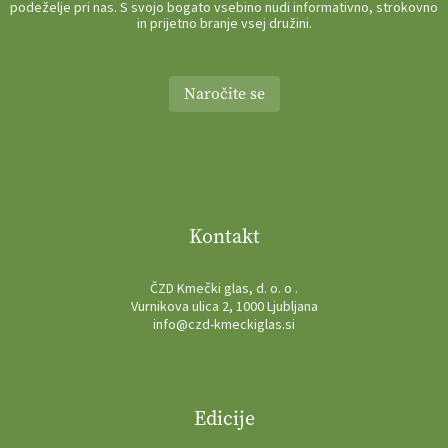
podeželje pri nas. S svojo bogato vsebino nudi informativno, strokovno
in prijetno branje vsej družini.
Naročite se
Kontakt
ČZD Kmečki glas, d. o. o .
Vurnikova ulica 2, 1000 Ljubljana
info@czd-kmeckiglas.si
Edicije