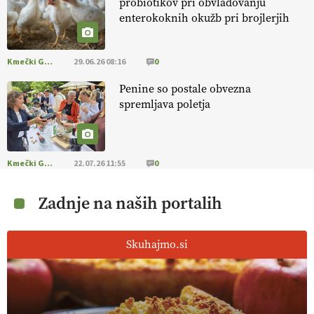
probiotikov pri obvladovanju
enterokoknih okužb pri brojlerjih
Kmečki Glas
29.06.26 08:16
0
Penine so postale obvezna
spremljava poletja
Kmečki Glas
22.07.26 11:55
0
Zadnje na naših portalih
Skuhajmo.si