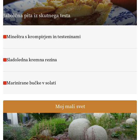
Jabolčna pita iz skutnega testa
Mineštra s krompirjem in testeninami
Sladoledna kremna rezina
Marinirane bučke v solati
Moj mali svet