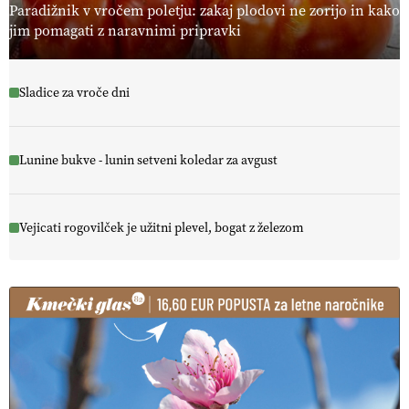
Paradižnik v vročem poletju: zakaj plodovi ne zorijo in kako
jim pomagati z naravnimi pripravki
Sladice za vroče dni
Lunine bukve - lunin setveni koledar za avgust
Vejicati rogovilček je užitni plevel, bogat z železom