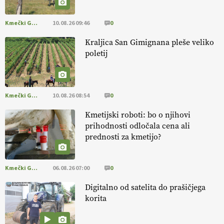
HOMAR
Kmečki Glas
10.08.26 09:46
0
EKOloško = logično: VLOG Ekološko
kmetijstvo brez škropljenja?
Kraljica San Gimignana pleše veliko
poletij
EKOloško = logično: ekološka kmetija
ALTENBAHER
Kmečki Glas
10.08.26 08:54
0
EKOloško = logično: ekološko oljarstvo
Kmetijski roboti: bo o njihovi
MORGAN
prihodnosti odločala cena ali
prednosti za kmetijo?
EKOloško = logično: ekološka kmetija
FREŠER
Kmečki Glas
06.08.26 07:00
0
Digitalno od satelita do prašičjega
KMETIJSKA LIGA PRVAKOV: POMLADITEV
korita
KMETIJSKE EKIPE