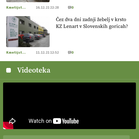
doma in v tujini
. Zato je ekološka pridelava odlična priložnost
Kmetijstvo Podravja in Pomurja
16.12.21 22:28
0
za slovenske vinarje
. VEČ
https://t.co/XAe9EbeAbK
@EUAgri #IMCAP #CAP https://t.co/01qpoeLyNP
Čez dva dni zadnji žebelj v krsto
13.07.2026
KZ Lenart v Slovenskih goricah?
[EKOloško = LOGIČNO
] Mladi
so ključni za prihodnost
kmetijstva in uspešno prenovo kmetij
. VEČ
Kmetijstvo Podravja in Pomurja
11.12.21 12:52
0
https://t.co/RRn8unbwXp @EUAgri #IMCAP #CAP
https://t.co/mnLHFv2VuP
Videoteka
13.07.2026
[EKOloško = LOGIČNO
]
Ekološka reja kokoši skrbi za
živali
, okolje
in kakovostna jajca
. VEČ
https://t.co/PX49GVsP1M @EUAgri #IMCAP #CAP
https://t.co/a1xatzEeid
13.07.2026