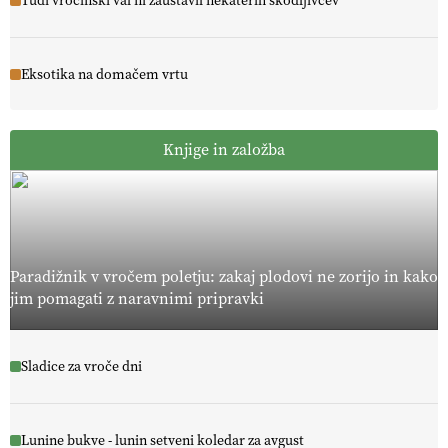
Tudi vročinski val ni zaustavil nekaterih škodljivcev
Eksotika na domačem vrtu
Knjige in založba
Paradižnik v vročem poletju: zakaj plodovi ne zorijo in kako
jim pomagati z naravnimi pripravki
Sladice za vroče dni
Lunine bukve - lunin setveni koledar za avgust