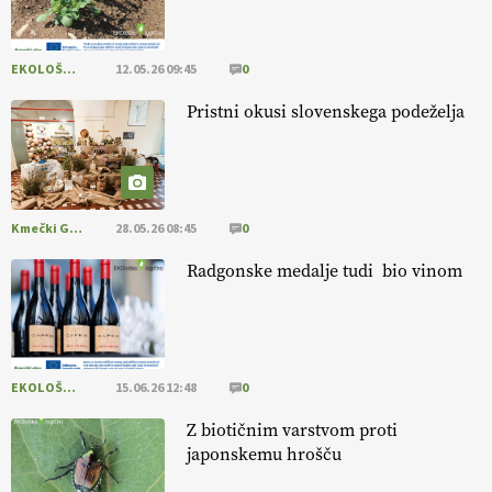
RAKARI
EKOLOŠKO LOGIČNO
12.05.26 09:45
0
EKOloško = logično: vinogradniško in
vinarsko posestvo DUCAL
Pristni okusi slovenskega podeželja
Kmečki Glas
28.05.26 08:45
0
Radgonske medalje tudi bio vinom
EKOLOŠKO LOGIČNO
15.06.26 12:48
0
Z biotičnim varstvom proti
japonskemu hrošču