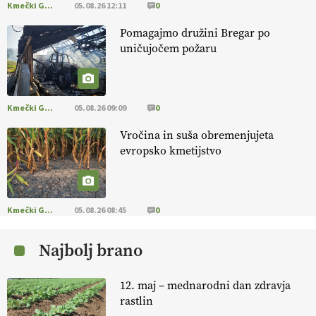
Kmečki Glas
05.08.26 12:11
0
EKOloško = logično: ekološka kmetija
Pomagajmo družini Bregar po
FREŠER
uničujočem požaru
KMETIJSKA LIGA PRVAKOV: POMLADITEV
KMETIJSKE EKIPE
Kmečki Glas
05.08.26 09:09
0
Vročina in suša obremenjujeta
KMETIJSKA LIGA PRVAKOV: UKRAJINA vs.
evropsko kmetijstvo
EVROPA
EKOloško = logično: ekološka kmetija
B'ZGAR
Kmečki Glas
05.08.26 08:45
0
Najbolj brano
EKOloško = logično: VLOG Okus je
pomembnejši od izgleda
12. maj – mednarodni dan zdravja
rastlin
EKOloško = logično: ekološka kmetija PR'