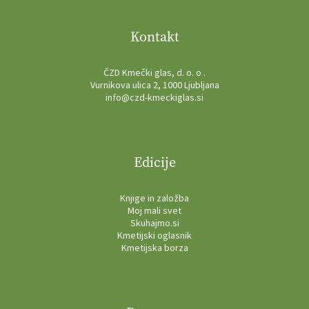
Kontakt
ČZD Kmečki glas, d. o. o .
Vurnikova ulica 2, 1000 Ljubljana
info@czd-kmeckiglas.si
Edicije
Knjige in založba
Moj mali svet
Skuhajmo.si
Kmetijski oglasnik
Kmetijska borza