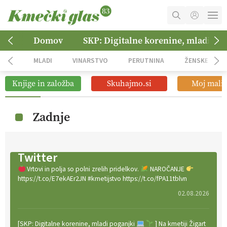
MOJ RAČUN
Domov
SKP: Digitalne korenine, mladi po
KOŠARICA
MLADI
VINARSTVO
PERUTNINA
ŽENSKE
NAROČITE SE
Knjige in založba
Skuhajmo.si
Moj mali 
OGLASNO TRŽENJE
Zadnje
Twitter
Vrtovi in polja so polni zrelih pridelkov.
NAROČANJE
https://t.co/E7ekAEr2JN #kmetijstvo https://t.co/fPA11tblvn
02.08.2026
[SKP: Digitalne korenine, mladi poganjki
] Na kmetiji Žigart