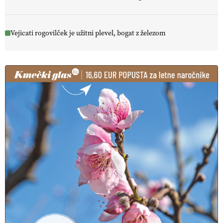
Vejicati rogovilček je užitni plevel, bogat z železom