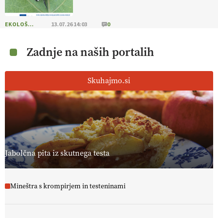
EKOLOŠKO LOGIČNO
13.07.26 14:03
0
Zadnje na naših portalih
Skuhajmo.si
Jabolčna pita iz skutnega testa
Mineštra s krompirjem in testeninami