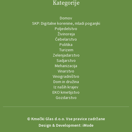
Kategorije
Domov
SKP: Digitalne korenine, mladi poganjki
Poljedelstvo
Živinoreja
Čebelarstvo
Politika
Turizem
Zelenjadarstvo
Sadjarstvo
Mehanizacija
Vinarstvo
Vinogradništvo
Dom in družina
Iz naših krajev
EKO kmetijstvo
Gozdarstvo
© Kmečki Glas d.o.o. Vse pravice zadržane
Design & Development:
iMode