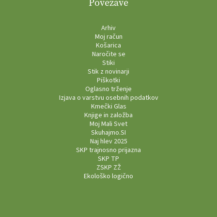
Povezave
Arhiv
Moj račun
Košarica
Naročite se
Stiki
Stik z novinarji
Piškotki
Oglasno trženje
Izjava o varstvu osebnih podatkov
Kmečki Glas
Knjige in založba
Moj Mali Svet
Skuhajmo.SI
Naj hlev 2025
SKP trajnosno prijazna
SKP TP
ZSKP ZŽ
Ekološko logično