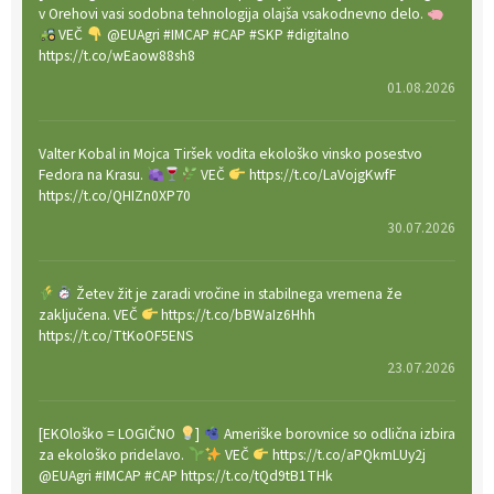
v Orehovi vasi sodobna tehnologija olajša vsakodnevno delo.
VEČ
@EUAgri #IMCAP #CAP #SKP #digitalno
https://t.co/wEaow88sh8
01.08.2026
Valter Kobal in Mojca Tiršek vodita ekološko vinsko posestvo
Fedora na Krasu.
VEČ
https://t.co/LaVojgKwfF
https://t.co/QHIZn0XP70
30.07.2026
Žetev žit je zaradi vročine in stabilnega vremena že
zaključena. VEČ
https://t.co/bBWaIz6Hhh
https://t.co/TtKoOF5ENS
23.07.2026
[EKOloško = LOGIČNO
]
Ameriške borovnice so odlična izbira
za ekološko pridelavo.
VEČ
https://t.co/aPQkmLUy2j
@EUAgri #IMCAP #CAP https://t.co/tQd9tB1THk