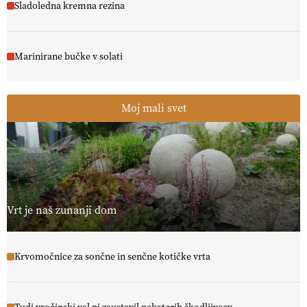
Sladoledna kremna rezina
Marinirane bučke v solati
Moj mali svet
Vrt je naš zunanji dom
Krvomočnice za sončne in senčne kotičke vrta