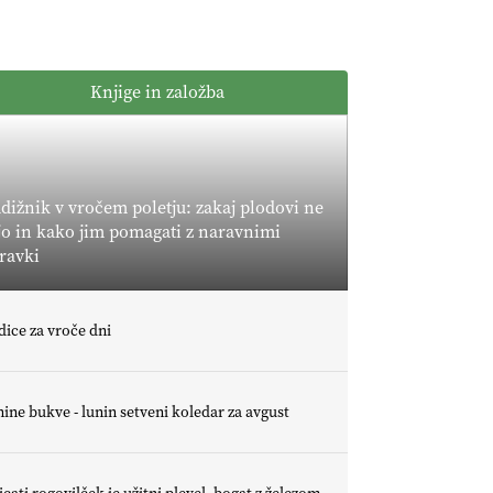
POMLADITEV
KMETIJSKE
KMETIJSKA
EKIPE
LIGA PRVAKOV:
Knjige in založba
UKRAJINA vs.
EVROPA
EKOloško =
logično: ekološka
kmetija B'ZGAR
dižnik v vročem poletju: zakaj plodovi ne
jo in kako jim pomagati z naravnimi
EKOloško =
ravki
logično: VLOG
Okus je
pomembnejši od
EKOloško =
dice za vroče dni
izgleda
logično: ekološka
kmetija PR'
RAKARI
ine bukve - lunin setveni koledar za avgust