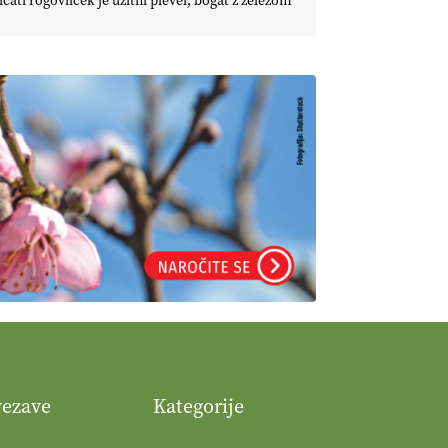
icati rogovilček je užitni plevel, bogat z železom
vezave
Kategorije