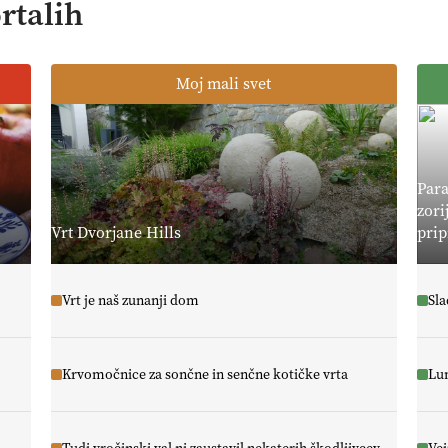
rtalih
Moj mali svet
Para
zori
Vrt Dvorjane Hills
prip
Vrt je naš zunanji dom
Sla
Krvomočnice za sončne in senčne kotičke vrta
Lun