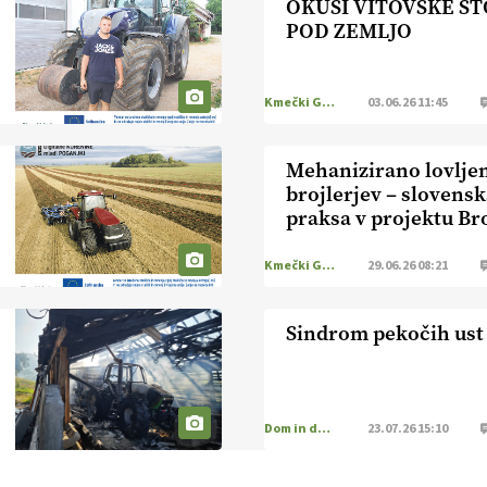
OKUSI VITOVSKE S
POD ZEMLJO
Kmečki Glas
03.06.26 11:45
Mehanizirano lovlje
brojlerjev – slovens
praksa v projektu Br
Kmečki Glas
29.06.26 08:21
Sindrom pekočih ust
Dom in družina
23.07.26 15:10