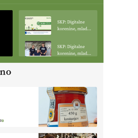
SKP: Digitalne
korenine, mladi
poganjki: VLOG
Tehnologija
SKP: Digitalne
spreminja
korenine, mladi
podobo
poganjki:
kmetijstva
prašičerejska
ano
EKOloško =
kmetija ŽIGART
logično: VLOG
Ekološka hrana –
je res varnejša?
EKOloško =
logično:
vinogradniško in
vinarsko
EKOloško =
0
posestvo
logično: ekološka
MonteMoro
kmetija KURNIK