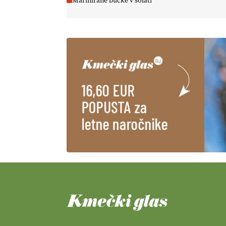
Marinirane bučke v solati
@EUAgri #imcap #cap #blog
https://t.co/2sllAmcKwG
14.07.2026
[EKOloško = LOGIČNO
]
Kakovostna ekološka semena in
prilagojene sorte
so temelj
uspešne ekološke pridelave.
VEČ
https://t.co/OQSsax7l8V
@EUAgri #IMCAP #CAP
https://t.co/PAL0zlhVia
13.07.2026
[EKOloško = LOGIČNO
]
Na
kmetiji Polone Ratajc je pridelava
aronije
v dobrem desetletju
zrasla v uspešno kmetijsko in
podjetniško zgodbo.
VEČ
https://t.co/EulJoSBYMi @EUAgri
#IMCAP #CAP