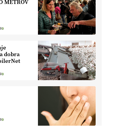
TO METROV
EKOloško =
logično: ekološka
kmetija HOMAR
0
EKOloško =
logično: VLOG
Ekološko
nje
kmetijstvo brez
ka dobra
EKOloško =
škropljenja?
oilerNet
logično: ekološka
kmetija
0
ALTENBAHER
EKOloško =
logično:
ekološko
oljarstvo
EKOloško =
MORGAN
logično: ekološka
kmetija FREŠER
0
KMETIJSKA
LIGA PRVAKOV: