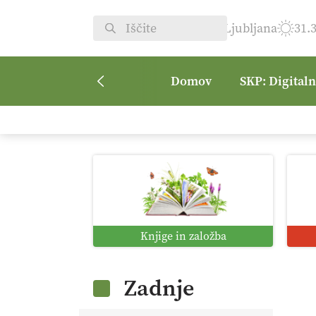
Ljubljana
31.
Domov
SKP: Digital
Knjige in založba
Zadnje