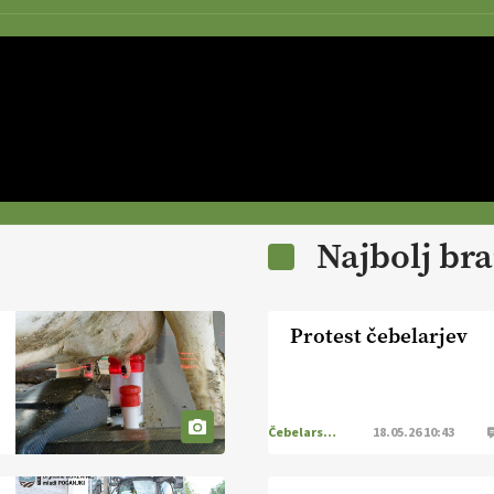
Najbolj br
Protest čebelarjev
Čebelarstvo
18.05.26 10:43