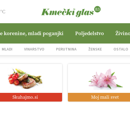
3°C
ne korenine, mladi poganjki
Poljedelstvo
Živino
MLADI
VINARSTVO
PERUTNINA
ŽENSKE
OSTALO
Skuhajmo.si
Moj mali svet