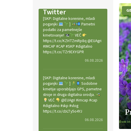
Twitter
GE
[SKP: Digitalne korenine, mladi
poganjki
]
Pametni
podatki za pametnejše
kmetovanje!
VEČ
https://t.co/KZHTZmRp8q @EUAgri
#IMCAP #CAP #SKP #digitalno
https://t.co/TZr9EXYGPR
06.08.2026
[SKP: Digitalne korenine, mladi
poganjki
]
Sodobne
kmetije uporabljajo GPS, pametne
stroje in druga digitalna orodja.
VEČ
@EUAgri #imcap #cap
#digitalno #skp #vlog
P
https://t.co/cbLTy5o4YJ
06.08.2026