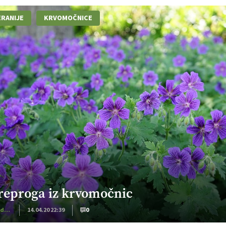
RANIJE
KRVOMOČNICE
reproga iz krvomočnic
Dom in družina
14.04.20 22:39
0