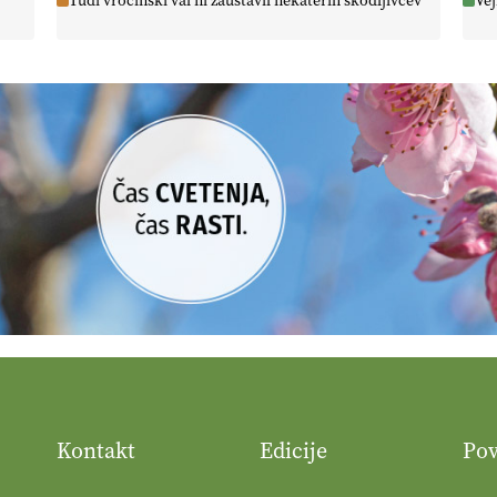
Tudi vročinski val ni zaustavil nekaterih škodljivcev
Vej
Kontakt
Edicije
Po