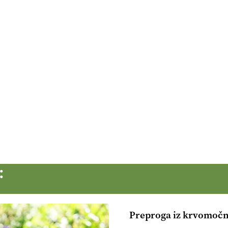
:
Preproga iz krvomočn