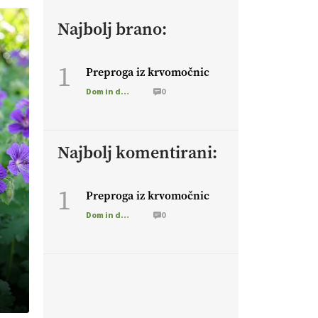
Najbolj brano:
1
Preproga iz krvomočnic
Dom in družina
0
Najbolj komentirani:
1
Preproga iz krvomočnic
Dom in družina
0