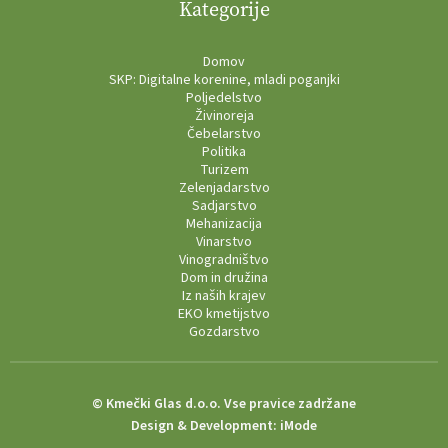
Kategorije
Domov
SKP: Digitalne korenine, mladi poganjki
Poljedelstvo
Živinoreja
Čebelarstvo
Politika
Turizem
Zelenjadarstvo
Sadjarstvo
Mehanizacija
Vinarstvo
Vinogradništvo
Dom in družina
Iz naših krajev
EKO kmetijstvo
Gozdarstvo
© Kmečki Glas d.o.o. Vse pravice zadržane
Design & Development:
iMode