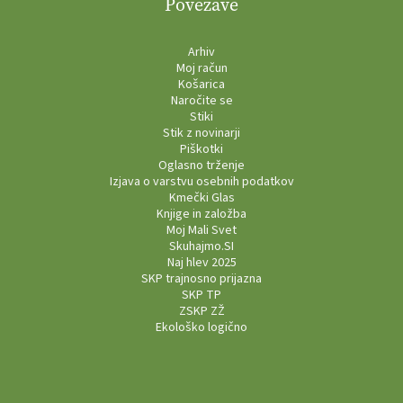
Povezave
Arhiv
Moj račun
Košarica
Naročite se
Stiki
Stik z novinarji
Piškotki
Oglasno trženje
Izjava o varstvu osebnih podatkov
Kmečki Glas
Knjige in založba
Moj Mali Svet
Skuhajmo.SI
Naj hlev 2025
SKP trajnosno prijazna
SKP TP
ZSKP ZŽ
Ekološko logično