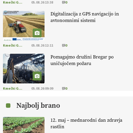
Kmečki Glas
05.08.26 13:38
0
EKOloško = logično: ekološka kmetija PR'
Digitalizacija z GPS navigacijo in
RAKARI
avtonomnimi sistemi
EKOloško = logično: STROKOVNA OKROGLA
MIZA "Zakaj so ekološki proizvodi
Kmečki Glas
05.08.26 12:11
0
podcenjeni?"
Pomagajmo družini Bregar po
EKOloško = logično: ekološkio čebelarstvo
uničujočem požaru
BOZOVIČAR
EKOloško = logično: kmetija SADONIK
Kmečki Glas
05.08.26 09:09
0
Najbolj brano
EKOloško = logično: kmetija Pr' POLONI in
JURIJU
12. maj – mednarodni dan zdravja
rastlin
EKOloško = logično: kmetija ZEL