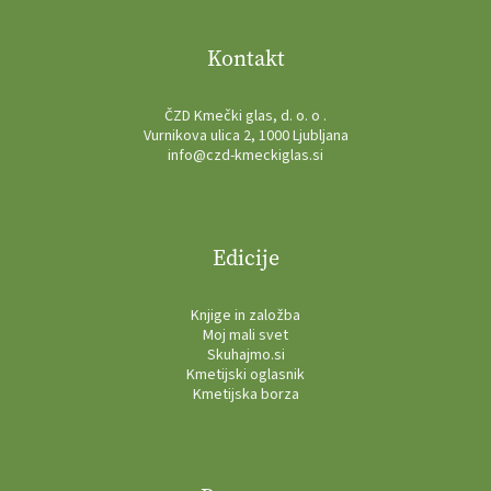
Kontakt
ČZD Kmečki glas, d. o. o .
Vurnikova ulica 2, 1000 Ljubljana
info@czd-kmeckiglas.si
Edicije
Knjige in založba
Moj mali svet
Skuhajmo.si
Kmetijski oglasnik
Kmetijska borza