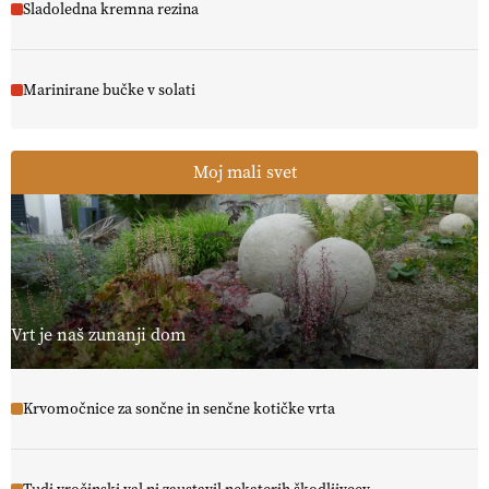
Sladoledna kremna rezina
Marinirane bučke v solati
Moj mali svet
Vrt je naš zunanji dom
Krvomočnice za sončne in senčne kotičke vrta