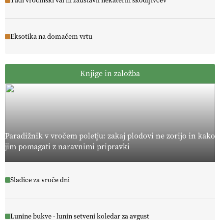
Tudi vročinski val ni zaustavil nekaterih škodljivcev
Eksotika na domačem vrtu
Knjige in založba
Paradižnik v vročem poletju: zakaj plodovi ne zorijo in kako
jim pomagati z naravnimi pripravki
Sladice za vroče dni
Lunine bukve - lunin setveni koledar za avgust