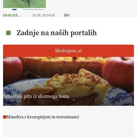
EKOLOŠKO LOGIČNO
13.07.26 14:03
0
Zadnje na naših portalih
Skuhajmo.si
Jabolčna pita iz skutnega testa
Mineštra s krompirjem in testeninami