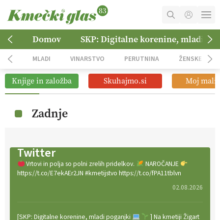
MOJ RAČUN
Domov
SKP: Digitalne korenine, mladi po
KOŠARICA
MLADI
VINARSTVO
PERUTNINA
ŽENSKE
NAROČITE SE
Knjige in založba
Skuhajmo.si
Moj mali 
OGLASNO TRŽENJE
Zadnje
Twitter
Vrtovi in polja so polni zrelih pridelkov.
NAROČANJE
https://t.co/E7ekAEr2JN #kmetijstvo https://t.co/fPA11tblvn
02.08.2026
[SKP: Digitalne korenine, mladi poganjki
] Na kmetiji Žigart