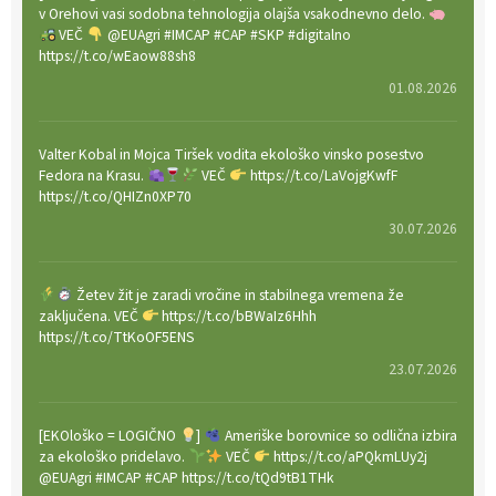
v Orehovi vasi sodobna tehnologija olajša vsakodnevno delo.
VEČ
@EUAgri #IMCAP #CAP #SKP #digitalno
https://t.co/wEaow88sh8
01.08.2026
Valter Kobal in Mojca Tiršek vodita ekološko vinsko posestvo
Fedora na Krasu.
VEČ
https://t.co/LaVojgKwfF
https://t.co/QHIZn0XP70
30.07.2026
Žetev žit je zaradi vročine in stabilnega vremena že
zaključena. VEČ
https://t.co/bBWaIz6Hhh
https://t.co/TtKoOF5ENS
23.07.2026
[EKOloško = LOGIČNO
]
Ameriške borovnice so odlična izbira
za ekološko pridelavo.
VEČ
https://t.co/aPQkmLUy2j
@EUAgri #IMCAP #CAP https://t.co/tQd9tB1THk