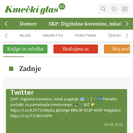
MOJ RAČUN
Domov
SKP: Digitalne korenine, mladi po
KOŠARICA
MLADI
VINARSTVO
PERUTNINA
ŽENSKE
NAROČITE SE
Knjige in založba
Skuhajmo.si
Moj mali 
OGLASNO TRŽENJE
Zadnje
Twitter
[SKP: Digitalne korenine, mladi poganjki
]
Pametni
podatki za pametnejše kmetovanje!
VEČ
https://t.co/KZHTZmRp8q @EUAgri #IMCAP #CAP #SKP #digitalno
https://t.co/TZr9EXYGPR
06.08.2026