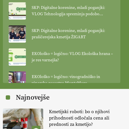
SKP: Digitalne korenine, mladi poganjki:
VLOG Tehnologija spreminja podobo
kmetijstva
SKP: Digitalne korenine, mladi poganjki:
prašičerejska kmetija ŽIGART
EKOloško = logično: VLOG Ekološka hrana –
je res varnejša?
EKOloško = logično: vinogradniško in
vinarsko posestvo MonteMoro
Najnovejše
EKOloško = logično: ekološka kmetija
KURNIK
Kmetijski roboti: bo o njihovi
prihodnosti odločala cena ali
EKOloško = logično: ekološka kmetija
prednosti za kmetijo?