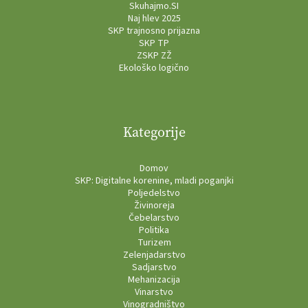
Skuhajmo.SI
Naj hlev 2025
SKP trajnosno prijazna
SKP TP
ZSKP ZŽ
Ekološko logično
Kategorije
Domov
SKP: Digitalne korenine, mladi poganjki
Poljedelstvo
Živinoreja
Čebelarstvo
Politika
Turizem
Zelenjadarstvo
Sadjarstvo
Mehanizacija
Vinarstvo
Vinogradništvo