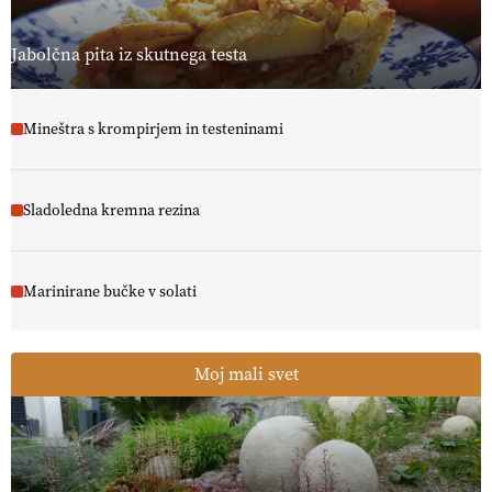
Jabolčna pita iz skutnega testa
Mineštra s krompirjem in testeninami
Sladoledna kremna rezina
Marinirane bučke v solati
Moj mali svet