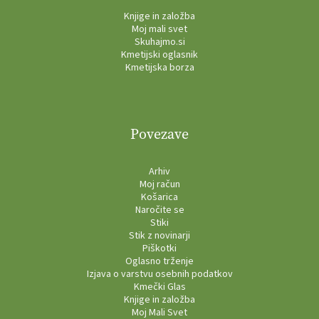
Knjige in založba
Moj mali svet
Skuhajmo.si
Kmetijski oglasnik
Kmetijska borza
Povezave
Arhiv
Moj račun
Košarica
Naročite se
Stiki
Stik z novinarji
Piškotki
Oglasno trženje
Izjava o varstvu osebnih podatkov
Kmečki Glas
Knjige in založba
Moj Mali Svet