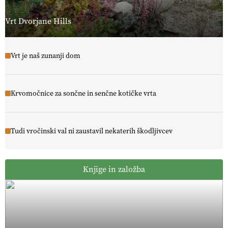
Vrt Dvorjane Hills
Vrt je naš zunanji dom
Krvomočnice za sončne in senčne kotičke vrta
Tudi vročinski val ni zaustavil nekaterih škodljivcev
Knjige in založba