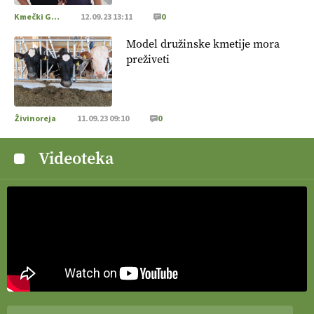
doma in v tujini
. Zato je ekološka pridelava odlična priložnost
Kmečki Glas
12.09.23 13:11
0
za slovenske vinarje
. VEČ
https://t.co/XAe9EbeAbK
@EUAgri #IMCAP #CAP https://t.co/01qpoeLyNP
Model družinske kmetije mora
13.07.2026
preživeti
[EKOloško = LOGIČNO
] Mladi
so ključni za prihodnost
kmetijstva in uspešno prenovo kmetij
. VEČ
Živinoreja
11.09.23 09:10
0
https://t.co/RRn8unbwXp @EUAgri #IMCAP #CAP
https://t.co/mnLHFv2VuP
Videoteka
13.07.2026
[EKOloško = LOGIČNO
]
Ekološka reja kokoši skrbi za
živali
, okolje
in kakovostna jajca
. VEČ
https://t.co/PX49GVsP1M @EUAgri #IMCAP #CAP
https://t.co/a1xatzEeid
13.07.2026