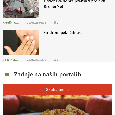
slovenska dobra praksa v projektu
BroilerNet
Kmečki Glas
29.06.26 08:21
0
Sindrom pekočih ust
Dom in družina
23.07.26 15:10
0
Zadnje na naših portalih
Skuhajmo.si