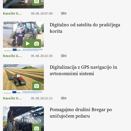
HOMAR
Kmečki Glas
06.08.26 07:00
0
EKOloško = logično: VLOG Ekološko
kmetijstvo brez škropljenja?
Digitalno od satelita do prašičjega
korita
EKOloško = logično: ekološka kmetija
ALTENBAHER
Kmečki Glas
05.08.26 13:38
0
EKOloško = logično: ekološko oljarstvo
Digitalizacija z GPS navigacijo in
MORGAN
avtonomnimi sistemi
EKOloško = logično: ekološka kmetija
FREŠER
Kmečki Glas
05.08.26 12:11
0
Pomagajmo družini Bregar po
KMETIJSKA LIGA PRVAKOV: POMLADITEV
uničujočem požaru
KMETIJSKE EKIPE