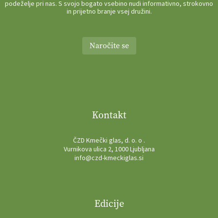
podeželje pri nas. S svojo bogato vsebino nudi informativno, strokovno
in prijetno branje vsej družini.
Naročite se
Kontakt
ČZD Kmečki glas, d. o. o .
Vurnikova ulica 2, 1000 Ljubljana
info@czd-kmeckiglas.si
Edicije