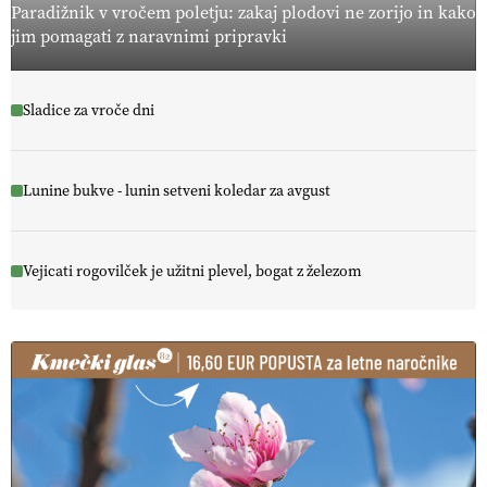
Paradižnik v vročem poletju: zakaj plodovi ne zorijo in kako
jim pomagati z naravnimi pripravki
Sladice za vroče dni
Lunine bukve - lunin setveni koledar za avgust
Vejicati rogovilček je užitni plevel, bogat z železom