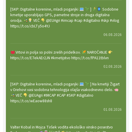
[SKP: Digitalne korenine, mladi poganjki
]
Sodobne
kmetije uporabljajo GPS, pametne stroje in druga digitalna
orodja.
VEČ
@EUAgri #imcap #cap #digitalno #skp #vlog
https://t.co/cbLTy5o4YJ
06.08.2026
Vrtovi in polja so polni zrelih pridelkov.
NAROČANJE
https://t.co/E7ekAEr2JN #kmetijstvo https://t.co/fPA11tblvn
02.08.2026
[SKP: Digitalne korenine, mladi poganjki
] Na kmetiji Žigart
v Orehovi vasi sodobna tehnologija olajša vsakodnevno delo.
VEČ
@EUAgri #IMCAP #CAP #SKP #digitalno
https://t.co/wEaow88sh8
01.08.2026
Valter Kobal in Mojca Tiršek vodita ekološko vinsko posestvo