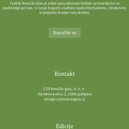
Tednik Kmečki Glas je edini specializirani tednik za kmetijstvo in
podeželje pri nas. S svojo bogato vsebino nudi informativno, strokovno
in prijetno branje vsej družini.
Naročite se
Kontakt
ČZD Kmečki glas, d. o. o .
Vurnikova ulica 2, 1000 Ljubljana
info@czd-kmeckiglas.si
Edicije