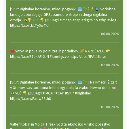
[SKP: Digitalne korenine, mladi poganjki
]
Sodobne
kmetije uporabljajo GPS, pametne stroje in druga digitalna
orodja.
VEČ
@EUAgri #imcap #cap #digitalno #skp #vlog
https://t.co/cbLTy5o4YJ
06.08.2026
Vrtovi in polja so polni zrelih pridelkov.
NAROČANJE
https://t.co/E7ekAEr2JN #kmetijstvo https://t.co/fPA11tblvn
02.08.2026
[SKP: Digitalne korenine, mladi poganjki
] Na kmetiji Žigart
v Orehovi vasi sodobna tehnologija olajša vsakodnevno delo.
VEČ
@EUAgri #IMCAP #CAP #SKP #digitalno
https://t.co/wEaow88sh8
01.08.2026
Valter Kobal in Mojca Tiršek vodita ekološko vinsko posestvo