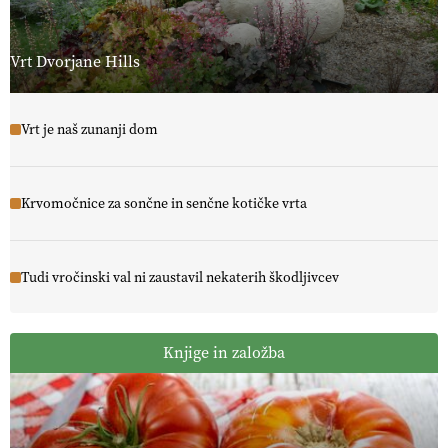
Vrt Dvorjane Hills
Vrt je naš zunanji dom
Krvomočnice za sončne in senčne kotičke vrta
Tudi vročinski val ni zaustavil nekaterih škodljivcev
Knjige in založba