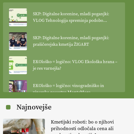
SKP: Digitalne korenine, mladi poganjki:
VLOG Tehnologija spreminja podobo
kmetijstva
SKP: Digitalne korenine, mladi poganjki:
prašičerejska kmetija ŽIGART
EKOloško = logično: VLOG Ekološka hrana –
je res varnejša?
EKOloško = logično: vinogradniško in
vinarsko posestvo MonteMoro
Najnovejše
EKOloško = logično: ekološka kmetija
KURNIK
Kmetijski roboti: bo o njihovi
prihodnosti odločala cena ali
EKOloško = logično: ekološka kmetija