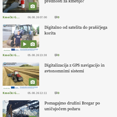
prednosti za kmetijo?
HOMAR
Kmečki Glas
06.08.26 07:00
0
EKOloško = logično: VLOG Ekološko
kmetijstvo brez škropljenja?
Digitalno od satelita do prašičjega
korita
EKOloško = logično: ekološka kmetija
ALTENBAHER
Kmečki Glas
05.08.26 13:38
0
EKOloško = logično: ekološko oljarstvo
Digitalizacija z GPS navigacijo in
MORGAN
avtonomnimi sistemi
EKOloško = logično: ekološka kmetija
FREŠER
Kmečki Glas
05.08.26 12:11
0
Pomagajmo družini Bregar po
KMETIJSKA LIGA PRVAKOV: POMLADITEV
uničujočem požaru
KMETIJSKE EKIPE