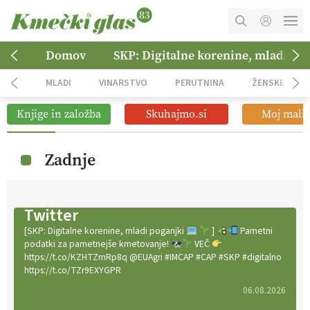
MOJ RAČUN
Domov
SKP: Digitalne korenine, mladi po
KOŠARICA
MLADI
VINARSTVO
PERUTNINA
ŽENSKE
NAROČITE SE
Knjige in založba
Skuhajmo.si
Moj mali 
OGLASNO TRŽENJE
Zadnje
Twitter
[SKP: Digitalne korenine, mladi poganjki
]
Pametni
podatki za pametnejše kmetovanje!
VEČ
https://t.co/KZHTZmRp8q @EUAgri #IMCAP #CAP #SKP #digitalno
https://t.co/TZr9EXYGPR
06.08.2026