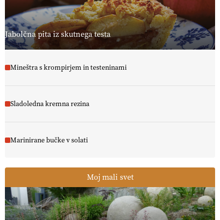
Jabolčna pita iz skutnega testa
Mineštra s krompirjem in testeninami
Sladoledna kremna rezina
Marinirane bučke v solati
Moj mali svet