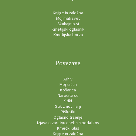
Knjige in založba
Moj mali svet
Skuhajmo.si
Kmetijski oglasnik
Kmetijska borza
Povezave
Arhiv
Moj račun
Košarica
Naročite se
Stiki
Stik z novinarji
Piškotki
Oglasno trženje
Izjava o varstvu osebnih podatkov
Kmečki Glas
Knjige in založba