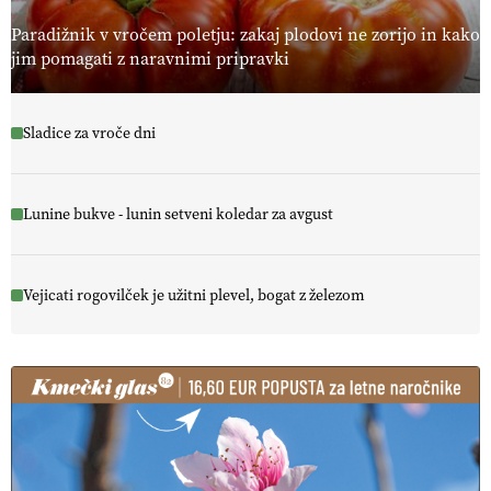
Paradižnik v vročem poletju: zakaj plodovi ne zorijo in kako
jim pomagati z naravnimi pripravki
Sladice za vroče dni
Lunine bukve - lunin setveni koledar za avgust
Vejicati rogovilček je užitni plevel, bogat z železom