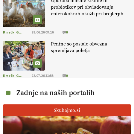
Uporaba mlečne kisline in
probiotikov pri obvladovanju
enterokoknih okužb pri brojlerjih
Kmečki Glas
29.06.26 08:16
0
Penine so postale obvezna
spremljava poletja
Kmečki Glas
22.07.26 11:55
0
Zadnje na naših portalih
Skuhajmo.si