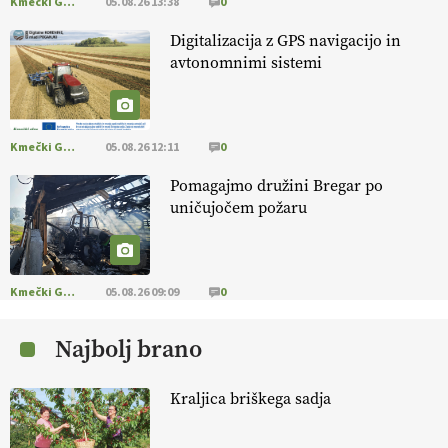
Kmečki Glas
05.08.26 13:38
0
EKOloško = logično: ekološko oljarstvo
Digitalizacija z GPS navigacijo in
MORGAN
avtonomnimi sistemi
EKOloško = logično: ekološka kmetija
FREŠER
Kmečki Glas
05.08.26 12:11
0
Pomagajmo družini Bregar po
KMETIJSKA LIGA PRVAKOV: POMLADITEV
uničujočem požaru
KMETIJSKE EKIPE
KMETIJSKA LIGA PRVAKOV: UKRAJINA vs.
EVROPA
Kmečki Glas
05.08.26 09:09
0
Najbolj brano
EKOloško = logično: ekološka kmetija
B'ZGAR
Kraljica briškega sadja
EKOloško = logično: VLOG Okus je