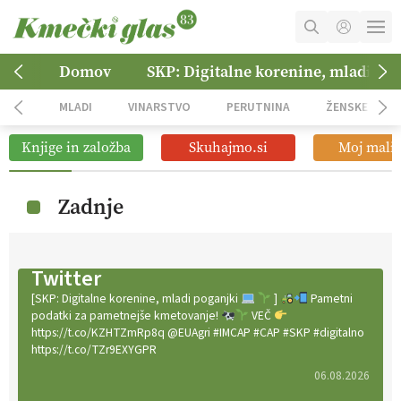
MOJ RAČUN
Domov
SKP: Digitalne korenine, mladi po
KOŠARICA
MLADI
VINARSTVO
PERUTNINA
ŽENSKE
NAROČITE SE
Knjige in založba
Skuhajmo.si
Moj mali 
OGLASNO TRŽENJE
Zadnje
Twitter
[SKP: Digitalne korenine, mladi poganjki
]
Pametni
podatki za pametnejše kmetovanje!
VEČ
https://t.co/KZHTZmRp8q @EUAgri #IMCAP #CAP #SKP #digitalno
https://t.co/TZr9EXYGPR
06.08.2026