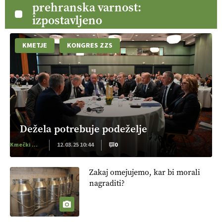
prehranska varnost:
izpostavljeno
KMETJE
KONGRES ZZS
Dežela potrebuje podeželje
Kmečki Glas
12.03.25 10:44
0
Zakaj omejujemo, kar bi morali
nagraditi?