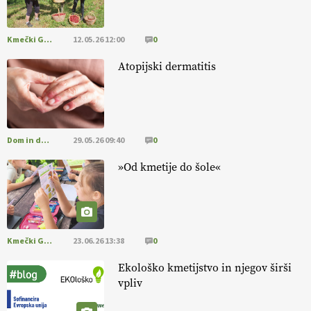
pomembnejši od izgleda
Kmečki Glas
12.05.26 12:00
0
EKOloško = logično: ekološka kmetija PR'
RAKARI
Atopijski dermatitis
Dom in družina
29.05.26 09:40
0
»Od kmetije do šole«
Kmečki Glas
23.06.26 13:38
0
Ekološko kmetijstvo in njegov širši
vpliv