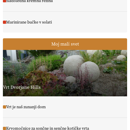
Sladoledna kremna rezina
Marinirane bučke v solati
Moj mali svet
Vrt Dvorjane Hills
Vrt je naš zunanji dom
Krvomočnice za sončne in senčne kotičke vrta