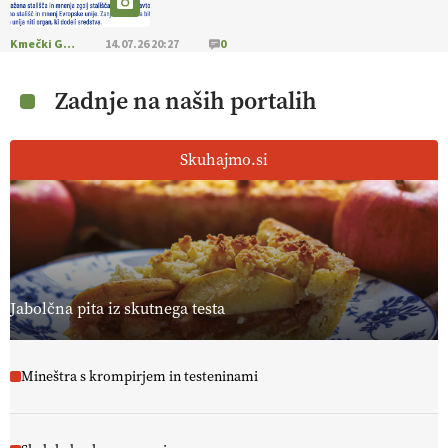
Kmečki Glas
14.07.26 20:27
0
Zadnje na naših portalih
Skuhajmo.si
Jabolčna pita iz skutnega testa
Mineštra s krompirjem in testeninami