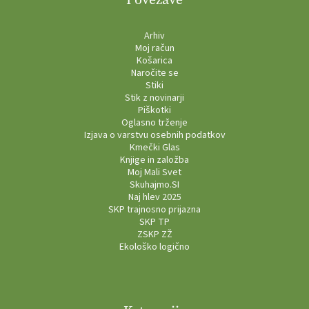
Arhiv
Moj račun
Košarica
Naročite se
Stiki
Stik z novinarji
Piškotki
Oglasno trženje
Izjava o varstvu osebnih podatkov
Kmečki Glas
Knjige in založba
Moj Mali Svet
Skuhajmo.SI
Naj hlev 2025
SKP trajnosno prijazna
SKP TP
ZSKP ZŽ
Ekološko logično