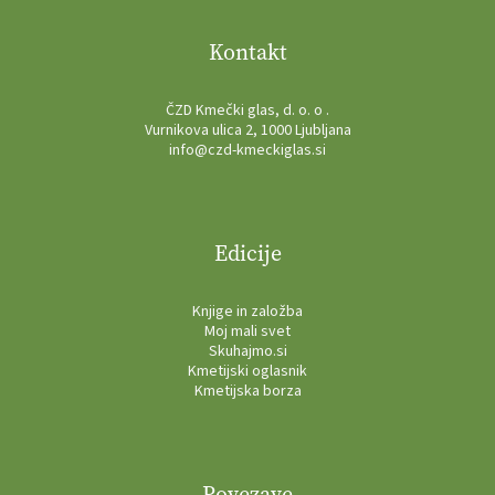
Kontakt
ČZD Kmečki glas, d. o. o .
Vurnikova ulica 2, 1000 Ljubljana
info@czd-kmeckiglas.si
Edicije
Knjige in založba
Moj mali svet
Skuhajmo.si
Kmetijski oglasnik
Kmetijska borza
Povezave