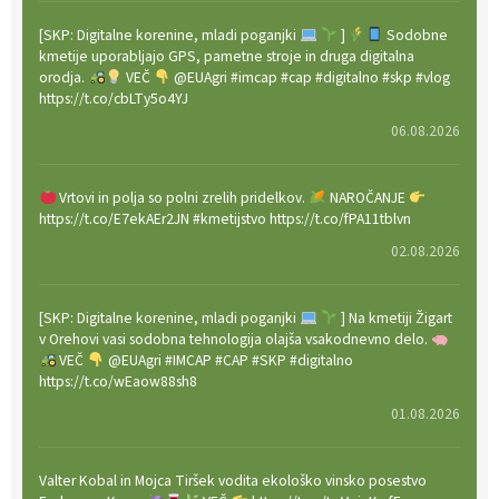
[SKP: Digitalne korenine, mladi poganjki
]
Sodobne
kmetije uporabljajo GPS, pametne stroje in druga digitalna
orodja.
VEČ
@EUAgri #imcap #cap #digitalno #skp #vlog
https://t.co/cbLTy5o4YJ
06.08.2026
Vrtovi in polja so polni zrelih pridelkov.
NAROČANJE
https://t.co/E7ekAEr2JN #kmetijstvo https://t.co/fPA11tblvn
02.08.2026
[SKP: Digitalne korenine, mladi poganjki
] Na kmetiji Žigart
v Orehovi vasi sodobna tehnologija olajša vsakodnevno delo.
VEČ
@EUAgri #IMCAP #CAP #SKP #digitalno
https://t.co/wEaow88sh8
01.08.2026
Valter Kobal in Mojca Tiršek vodita ekološko vinsko posestvo