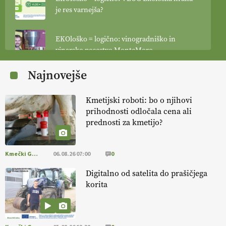
je res varnejša?
EKOloško = logično: vinogradniško in
vinarsko posestvo MonteMoro
Najnovejše
EKOloško = logično: ekološka kmetija
KURNIK
Kmetijski roboti: bo o njihovi
prihodnosti odločala cena ali
EKOloško = logično: ekološka kmetija
prednosti za kmetijo?
HOMAR
Kmečki Glas
06.08.26 07:00
0
EKOloško = logično: VLOG Ekološko
kmetijstvo brez škropljenja?
Digitalno od satelita do prašičjega
korita
EKOloško = logično: ekološka kmetija
ALTENBAHER