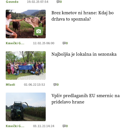
Govedo
19.02.25 07:54
0
Brez kmetov ni hrane: Kdaj bo
država to spoznala?
Kmečki Glas
12.02.25 06:00
0
Najboljša je lokalna in sezonska
Mladi
02.06.22 13:52
0
Vpliv predlaganih EU smernic na
pridelavo hrane
Kmečki Glas
03.11.21 14:24
0