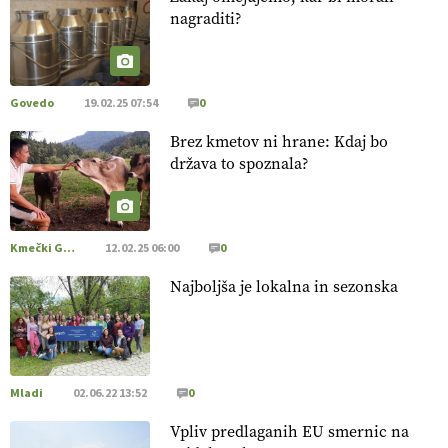
22.07.2026
nagraditi?
[EKOloško = LOGIČNO
]
Za uspešno ohranjanje travišč sta
ključna kmetijstvo
in predvsem reja travojedih živali
. VEČ
https://t.co/YvDmY3UNng @EUAgri #IMCAP #CAP
Govedo
19.02.25 07:54
0
https://t.co/Wz0y1nUcWl
Brez kmetov ni hrane: Kdaj bo
21.07.2026
država to spoznala?
[EKOloško = LOGIČNO
]
Pet-nat je vse bolj priljubljeno
naravno peneče vino, tudi v Sloveniji.
VEČ
https://t.co/9fpqD3fCrE @EUAgri #IMCAP #CAP
Kmečki Glas
12.02.25 06:00
0
https://t.co/iQ8HkdQnsD
Najboljša je lokalna in sezonska
20.07.2026
[EKOloško = LOGIČNO
]
Posestvo MonteMoro – ekološka
pridelava z mislijo na naravo.
VEČ
https://t.co/Z7jXvK4gjr
@EUAgri #IMCAP #CAP https://t.co/Bf31lnQSIb
Mladi
02.06.22 13:52
0
15.07.2026
Vpliv predlaganih EU smernic na