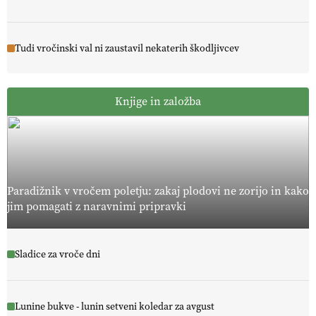
Tudi vročinski val ni zaustavil nekaterih škodljivcev
Knjige in založba
Paradižnik v vročem poletju: zakaj plodovi ne zorijo in kako
jim pomagati z naravnimi pripravki
Sladice za vroče dni
Lunine bukve - lunin setveni koledar za avgust