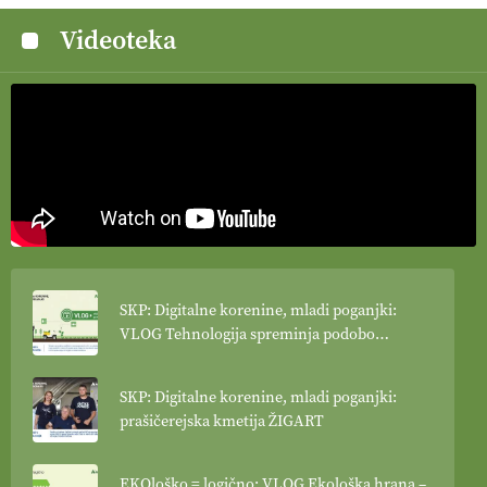
Videoteka
SKP: Digitalne korenine, mladi poganjki:
VLOG Tehnologija spreminja podobo
kmetijstva
SKP: Digitalne korenine, mladi poganjki:
prašičerejska kmetija ŽIGART
EKOloško = logično: VLOG Ekološka hrana –