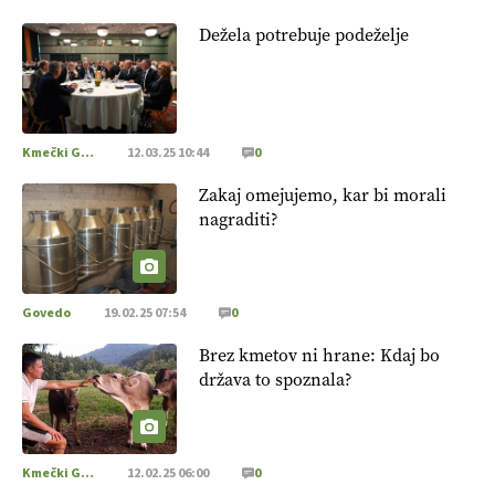
Dežela potrebuje podeželje
Kmečki Glas
12.03.25 10:44
0
Zakaj omejujemo, kar bi morali
nagraditi?
Govedo
19.02.25 07:54
0
Brez kmetov ni hrane: Kdaj bo
država to spoznala?
Kmečki Glas
12.02.25 06:00
0