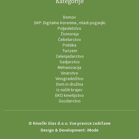
Kategorije
Domov
SKP: Digitalne korenine, mladi poganjki
Poljedelstvo
Živinoreja
Čebelarstvo
Politika
Turizem
Zelenjadarstvo
Sadjarstvo
Mehanizacija
Vinarstvo
Vinogradništvo
Dom in družina
Iz naših krajev
EKO kmetijstvo
Gozdarstvo
© Kmečki Glas d.o.o. Vse pravice zadržane
Design & Development:
iMode