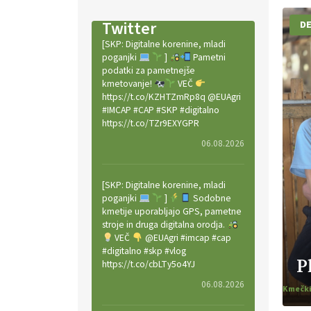
Twitter
DE
[SKP: Digitalne korenine, mladi
poganjki
]
Pametni
podatki za pametnejše
kmetovanje!
VEČ
https://t.co/KZHTZmRp8q @EUAgri
#IMCAP #CAP #SKP #digitalno
https://t.co/TZr9EXYGPR
06.08.2026
[SKP: Digitalne korenine, mladi
poganjki
]
Sodobne
kmetije uporabljajo GPS, pametne
stroje in druga digitalna orodja.
VEČ
@EUAgri #imcap #cap
#digitalno #skp #vlog
P
https://t.co/cbLTy5o4YJ
06.08.2026