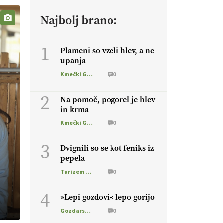
Najbolj brano:
1
Plameni so vzeli hlev, a ne
upanja
Kmečki Glas
0
2
Na pomoč, pogorel je hlev
in krma
Kmečki Glas
0
3
Dvignili so se kot feniks iz
pepela
Turizem na podezelju
0
4
»Lepi gozdovi« lepo gorijo
Gozdarstvo
0