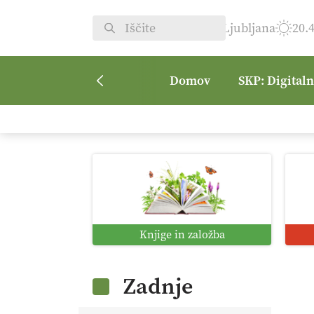
Ljubljana
20.
Domov
SKP: Digital
Knjige in založba
Zadnje