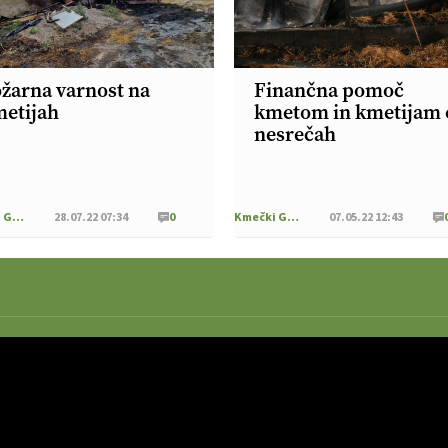
žarna varnost na
Finančna pomoč
etijah
kmetom in kmetijam 
nesrečah
Kmečki Glas
28.07.22 07:34
0
Kmečki Glas
07.05.22 12:43