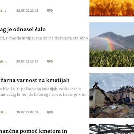
Gozdarstvo
12.08.22 12:11
0
ag je odnesel šalo
ri, Primorje in Vipavska dolina doživljata stoletno
Kmetijska zemljišča
28.07.22 13:55
0
žarna varnost na kmetijah
e bilo že 37 požarov na kmetijah. Velikokrat je
samovžig krme, do katerega pride, kadar je krma
avilu premalo posušena. Mikroorganizmi v njej
ajo vretje in gnitje, ob tem pa nastaja toplota, ki
odvaja.
Kmečki Glas
28.07.22 07:34
0
nančna pomoč kmetom in