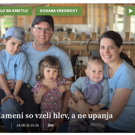
LO NA KMETIJI
DODANA VREDNOST
lameni so vzeli hlev, a ne upanja
Kmečki Glas
24.06.25 13:26
0