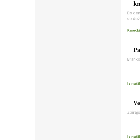
VEČ
https://t.co/RcsFHlxERk
km
#traktor #varnost #kmetijstvo
Do den
https://t.co/L4Er80AtXS
so doži
22.07.2026
kmetij 
nezmož
[EKOloško = LOGIČNO
]
Za
uspešno ohranjanje travišč sta
Pa
ključna kmetijstvo
in predvsem
Branko
reja travojedih živali
. VEČ
https://t.co/YvDmY3UNng @EUAgri
#IMCAP #CAP
https://t.co/Wz0y1nUcWl
21.07.2026
Ve
[EKOloško = LOGIČNO
]
Pet-nat je vse bolj priljubljeno
Zbiraj
naravno peneče vino, tudi v
Sloveniji.
VEČ
https://t.co/9fpqD3fCrE @EUAgri
#IMCAP #CAP