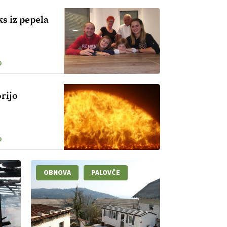
ks iz pepela
0
rijo
0
OBNOVA
PALOVČE