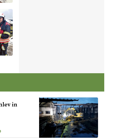
hlev in
0