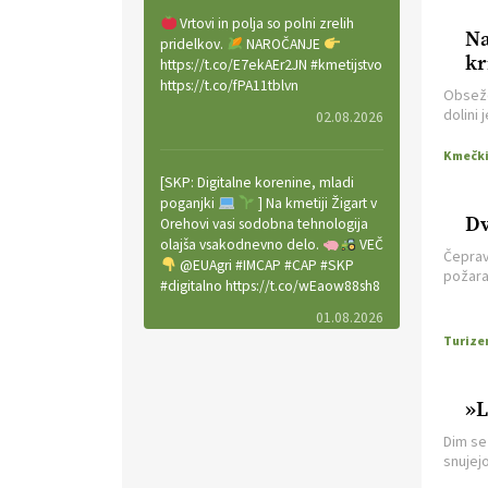
Vrtovi in polja so polni zrelih
Na
pridelkov.
NAROČANJE
k
https://t.co/E7ekAEr2JN #kmetijstvo
https://t.co/fPA11tblvn
Obseže
dolini 
02.08.2026
kvadra
pogore
[SKP: Digitalne korenine, mladi
poganjki
] Na kmetiji Žigart v
Dv
Orehovi vasi sodobna tehnologija
olajša vsakodnevno delo.
VEČ
Čeprav
@EUAgri #IMCAP #CAP #SKP
požara
#digitalno https://t.co/wEaow88sh8
dopoln
01.08.2026
Valter Kobal in Mojca Tiršek vodita
ekološko vinsko posestvo Fedora
»L
na Krasu.
VEČ
Dim se 
https://t.co/LaVojgKwfF
snujej
https://t.co/QHIZn0XP70
tem po