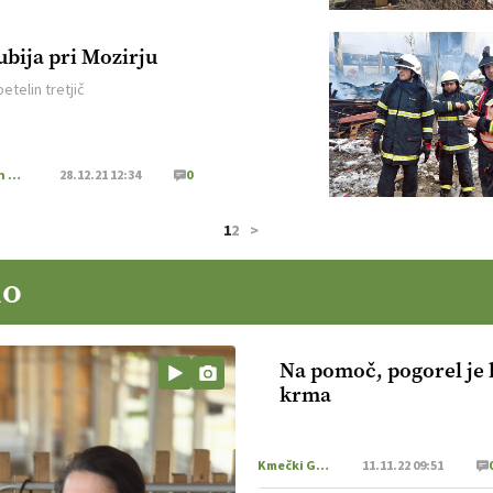
ubija pri Mozirju
etelin tretjič
Iz naših krajev
28.12.21 12:34
0
1
2
>
no
Na pomoč, pogorel je 
krma
Kmečki Glas
11.11.22 09:51