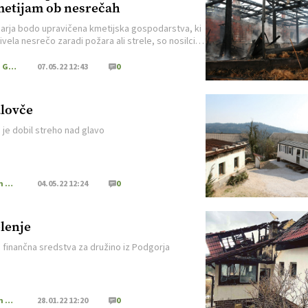
etijam ob nesrečah
arja bodo upravičena kmetijska gospodarstva, ki
vela nesrečo zaradi požara ali strele, so nosilci
umrli, postali invalidi ali so kako drugače
ni za delo.
Kmečki Glas
07.05.22 12:43
0
lovče
 je dobil streho nad glavo
Iz naših krajev
04.05.22 12:24
0
lenje
o finančna sredstva za družino iz Podgorja
Iz naših krajev
28.01.22 12:20
0