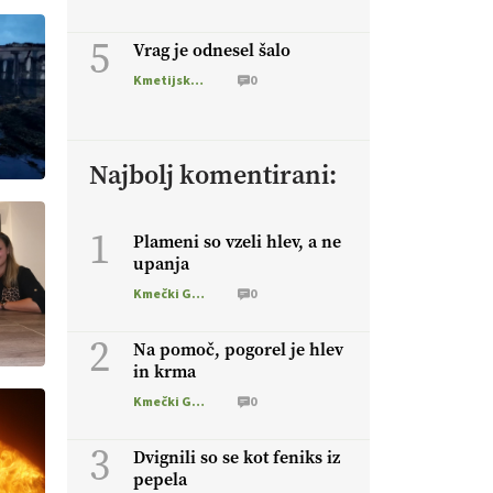
5
Vrag je odnesel šalo
Kmetijska zemljišča
0
Najbolj komentirani:
1
Plameni so vzeli hlev, a ne
upanja
Kmečki Glas
0
2
Na pomoč, pogorel je hlev
in krma
Kmečki Glas
0
3
Dvignili so se kot feniks iz
pepela