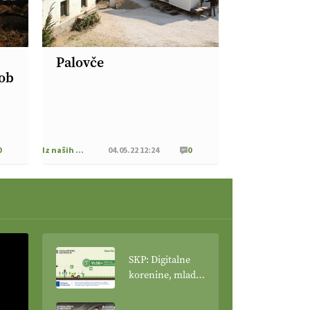
Palovče
ob
0
Iz naših krajev
04.05.22 12:24
0
SKP: Digitalne
korenine, mladi
poganjki: VLOG
Tehnologija