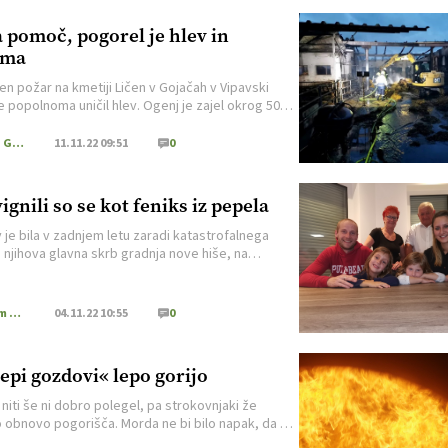
 pomoč, pogorel je hlev in
rma
n požar na kmetiji Ličen v Gojačah v Vipavski
je popolnoma uničil hlev. Ogenj je zajel okrog 500
tnih metrov gospodarskega objekta, ob tem pa je
lo še 250 bal sena. Prosijo za pomoč.
Kmečki Glas
11.11.22 09:51
0
ignili so se kot feniks iz pepela
 je bila v zadnjem letu zaradi katastrofalnega
 njihova glavna skrb gradnja nove hiše, na
ilno dejavnost niso pozabili.
Turizem na podezelju
04.11.22 10:55
0
epi gozdovi« lepo gorijo
niti še ni dobro polegel, pa strokovnjaki že
o obnovo pogorišča. Morda ne bi bilo napak, da ob
gledajo nazaj v več kot stoletno pogozdovanje