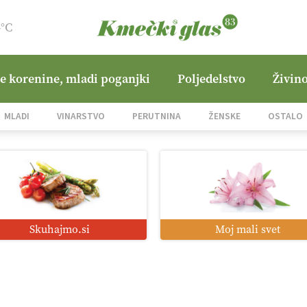
4°C
ne korenine, mladi poganjki
Poljedelstvo
Živino
MLADI
VINARSTVO
PERUTNINA
ŽENSKE
OSTALO
Skuhajmo.si
Moj mali svet