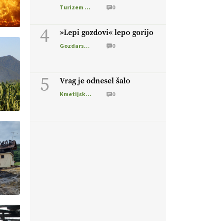
Turizem na podezelju
0
4
»Lepi gozdovi« lepo gorijo
Gozdarstvo
0
5
Vrag je odnesel šalo
Kmetijska zemljišča
0