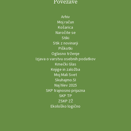
Povezave
Arhiv
Moj račun
Košarica
Naročite se
Stiki
Stik z novinarji
Piškotki
Oglasno trženje
Izjava o varstvu osebnih podatkov
Kmečki Glas
Knjige in založba
Moj Mali Svet
Skuhajmo.SI
Naj hlev 2025
SKP trajnosno prijazna
SKP TP
ZSKP ZŽ
Ekološko logično