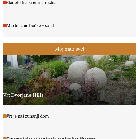
Sladoledna kremna rezina
Marinirane bučke v solati
Moj mali svet
Vrt Dvorjane Hills
Vrt je naš zunanji dom