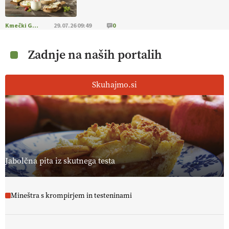
Kmečki Glas
29.07.26 09:49
0
Zadnje na naših portalih
Skuhajmo.si
Jabolčna pita iz skutnega testa
Mineštra s krompirjem in testeninami