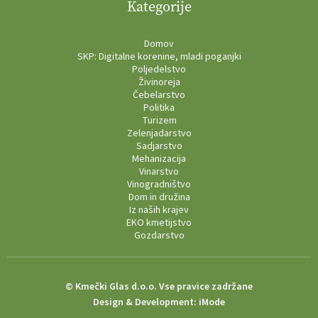
Kategorije
Domov
SKP: Digitalne korenine, mladi poganjki
Poljedelstvo
Živinoreja
Čebelarstvo
Politika
Turizem
Zelenjadarstvo
Sadjarstvo
Mehanizacija
Vinarstvo
Vinogradništvo
Dom in družina
Iz naših krajev
EKO kmetijstvo
Gozdarstvo
© Kmečki Glas d.o.o. Vse pravice zadržane
Design & Development:
iMode