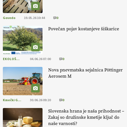
pomembnejši od izgleda
Govedo
19.05.26 10:44
0
EKOloško = logično: ekološka kmetija PR'
RAKARI
Povečan pojav kostanjeve šiškarice
EKOLOŠKO LOGIČNO
04.06.26 07:00
0
Nova pnevmatska sejalnica Pöttinger
Aerosem M
Kmečki Glas
30.06.26 09:20
0
Slovenska hrana je naša prihodnost –
Zakaj so družinske kmetije ključ do
naše varnosti?