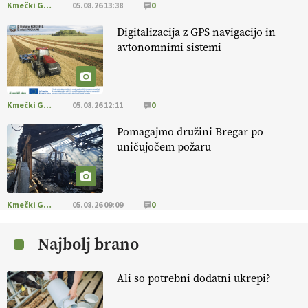
Kmečki Glas
05.08.26 13:38
0
EKOloško = logično: ekološko oljarstvo
Digitalizacija z GPS navigacijo in
MORGAN
avtonomnimi sistemi
EKOloško = logično: ekološka kmetija
FREŠER
Kmečki Glas
05.08.26 12:11
0
Pomagajmo družini Bregar po
KMETIJSKA LIGA PRVAKOV: POMLADITEV
uničujočem požaru
KMETIJSKE EKIPE
KMETIJSKA LIGA PRVAKOV: UKRAJINA vs.
EVROPA
Kmečki Glas
05.08.26 09:09
0
Najbolj brano
EKOloško = logično: ekološka kmetija
B'ZGAR
Ali so potrebni dodatni ukrepi?
EKOloško = logično: VLOG Okus je