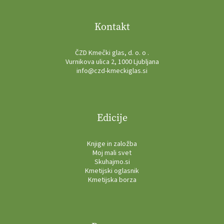
Kontakt
ČZD Kmečki glas, d. o. o .
Vurnikova ulica 2, 1000 Ljubljana
info@czd-kmeckiglas.si
Edicije
Knjige in založba
Moj mali svet
Skuhajmo.si
Kmetijski oglasnik
Kmetijska borza