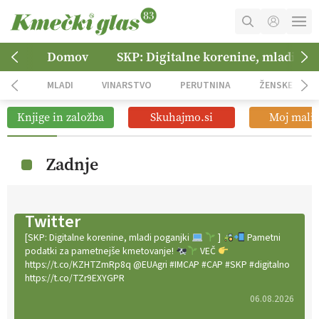
MOJ RAČUN
Domov
SKP: Digitalne korenine, mladi po
KOŠARICA
MLADI
VINARSTVO
PERUTNINA
ŽENSKE
NAROČITE SE
Knjige in založba
Skuhajmo.si
Moj mali 
OGLASNO TRŽENJE
Zadnje
Twitter
[SKP: Digitalne korenine, mladi poganjki
]
Pametni
podatki za pametnejše kmetovanje!
VEČ
https://t.co/KZHTZmRp8q @EUAgri #IMCAP #CAP #SKP #digitalno
https://t.co/TZr9EXYGPR
06.08.2026