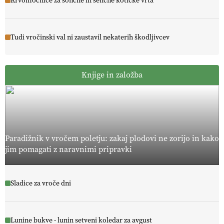
Krvomočnice za sončne in senčne kotičke vrta
Tudi vročinski val ni zaustavil nekaterih škodljivcev
Knjige in založba
Paradižnik v vročem poletju: zakaj plodovi ne zorijo in kako
jim pomagati z naravnimi pripravki
Sladice za vroče dni
Lunine bukve - lunin setveni koledar za avgust