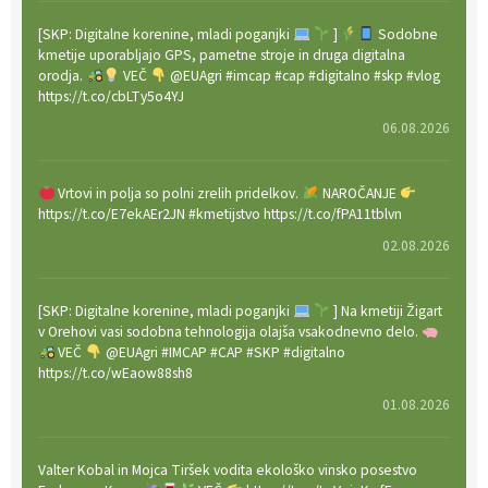
[SKP: Digitalne korenine, mladi poganjki
]
Sodobne
kmetije uporabljajo GPS, pametne stroje in druga digitalna
orodja.
VEČ
@EUAgri #imcap #cap #digitalno #skp #vlog
https://t.co/cbLTy5o4YJ
06.08.2026
Vrtovi in polja so polni zrelih pridelkov.
NAROČANJE
https://t.co/E7ekAEr2JN #kmetijstvo https://t.co/fPA11tblvn
02.08.2026
[SKP: Digitalne korenine, mladi poganjki
] Na kmetiji Žigart
v Orehovi vasi sodobna tehnologija olajša vsakodnevno delo.
VEČ
@EUAgri #IMCAP #CAP #SKP #digitalno
https://t.co/wEaow88sh8
01.08.2026
Valter Kobal in Mojca Tiršek vodita ekološko vinsko posestvo