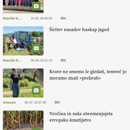
pomembnejši od izgleda
Kmečki Glas
20.05.26 09:58
0
EKOloško = logično: ekološka kmetija PR'
RAKARI
Širitev nasadov haskap jagod
Kmečki Glas
09.06.26 12:20
0
Krave ne smemo le gledati, temveč jo
moramo znati »prebrati«
Govedo
08.07.26 07:00
0
Vročina in suša obremenjujeta
evropsko kmetijstvo