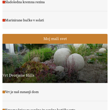
Sladoledna kremna rezina
Marinirane bučke v solati
Moj mali svet
Vrt Dvorjane Hills
Vrt je naš zunanji dom