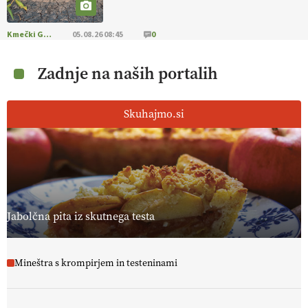
Kmečki Glas
05.08.26 08:45
0
Zadnje na naših portalih
Skuhajmo.si
Jabolčna pita iz skutnega testa
Mineštra s krompirjem in testeninami