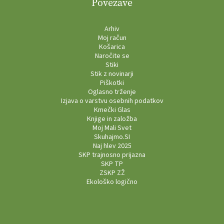
Povezave
Arhiv
Moj račun
Košarica
Naročite se
Stiki
Stik z novinarji
Piškotki
Oglasno trženje
Izjava o varstvu osebnih podatkov
Kmečki Glas
Knjige in založba
Moj Mali Svet
Skuhajmo.SI
Naj hlev 2025
SKP trajnosno prijazna
SKP TP
ZSKP ZŽ
Ekološko logično