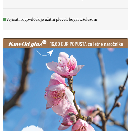
Vejicati rogovilček je užitni plevel, bogat z železom