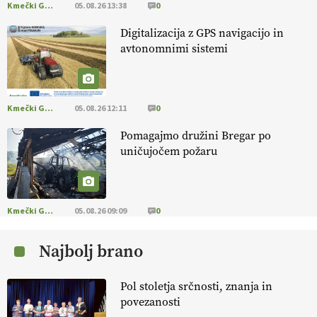
Kmečki Glas
05.08.26 13:38
0
EKOloško = logično: ekološko oljarstvo
Digitalizacija z GPS navigacijo in
MORGAN
avtonomnimi sistemi
EKOloško = logično: ekološka kmetija
FREŠER
Kmečki Glas
05.08.26 12:11
0
Pomagajmo družini Bregar po
KMETIJSKA LIGA PRVAKOV: POMLADITEV
uničujočem požaru
KMETIJSKE EKIPE
KMETIJSKA LIGA PRVAKOV: UKRAJINA vs.
EVROPA
Kmečki Glas
05.08.26 09:09
0
Najbolj brano
EKOloško = logično: ekološka kmetija
B'ZGAR
Pol stoletja srčnosti, znanja in
povezanosti
EKOloško = logično: VLOG Okus je