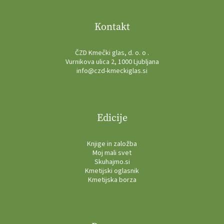
Kontakt
ČZD Kmečki glas, d. o. o .
Vurnikova ulica 2, 1000 Ljubljana
info@czd-kmeckiglas.si
Edicije
Knjige in založba
Moj mali svet
Skuhajmo.si
Kmetijski oglasnik
Kmetijska borza