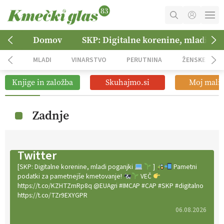
MOJ RAČUN
Domov
SKP: Digitalne korenine, mladi po
KOŠARICA
MLADI
VINARSTVO
PERUTNINA
ŽENSKE
NAROČITE SE
Knjige in založba
Skuhajmo.si
Moj mali 
OGLASNO TRŽENJE
Zadnje
Twitter
[SKP: Digitalne korenine, mladi poganjki
]
Pametni
podatki za pametnejše kmetovanje!
VEČ
https://t.co/KZHTZmRp8q @EUAgri #IMCAP #CAP #SKP #digitalno
https://t.co/TZr9EXYGPR
06.08.2026