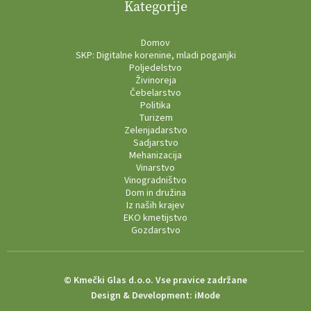
Kategorije
Domov
SKP: Digitalne korenine, mladi poganjki
Poljedelstvo
Živinoreja
Čebelarstvo
Politika
Turizem
Zelenjadarstvo
Sadjarstvo
Mehanizacija
Vinarstvo
Vinogradništvo
Dom in družina
Iz naših krajev
EKO kmetijstvo
Gozdarstvo
© Kmečki Glas d.o.o. Vse pravice zadržane
Design & Development:
iMode