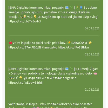
[SKP: Digitalne korenine, mladi poganjki
]
Sodobne
kmetije uporabljajo GPS, pametne stroje in druga digitalna
orodja.
VEČ
@EUAgri #imcap #cap #digitalno #skp #vlog
https://t.co/cbLTy5o4YJ
06.08.2026
Vrtovi in polja so polni zrelih pridelkov.
NAROČANJE
https://t.co/E7ekAEr2JN #kmetijstvo https://t.co/fPA11tblvn
02.08.2026
[SKP: Digitalne korenine, mladi poganjki
] Na kmetiji Žigart
v Orehovi vasi sodobna tehnologija olajša vsakodnevno delo.
VEČ
@EUAgri #IMCAP #CAP #SKP #digitalno
https://t.co/wEaow88sh8
01.08.2026
Valter Kobal in Mojca Tiršek vodita ekološko vinsko posestvo