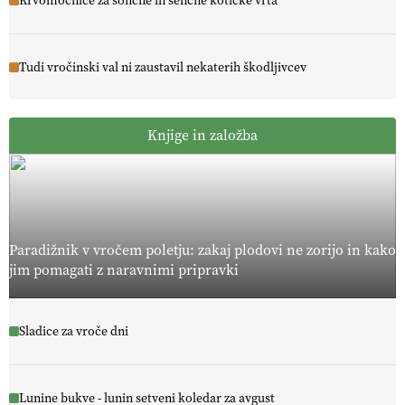
Krvomočnice za sončne in senčne kotičke vrta
Tudi vročinski val ni zaustavil nekaterih škodljivcev
Knjige in založba
Paradižnik v vročem poletju: zakaj plodovi ne zorijo in kako
jim pomagati z naravnimi pripravki
Sladice za vroče dni
Lunine bukve - lunin setveni koledar za avgust