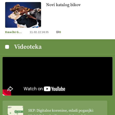
Novi katalog bikov
Kmečki Glas
11.02.22 14:35
0
Videoteka
SKP: Digitalne korenine, mladi poganjki: