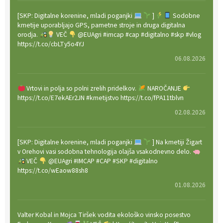
[SKP: Digitalne korenine, mladi poganjki
]
Sodobne
kmetije uporabljajo GPS, pametne stroje in druga digitalna
orodja.
VEČ
@EUAgri #imcap #cap #digitalno #skp #vlog
https://t.co/cbLTy5o4YJ
06.08.2026
Vrtovi in polja so polni zrelih pridelkov.
NAROČANJE
https://t.co/E7ekAEr2JN #kmetijstvo https://t.co/fPA11tblvn
02.08.2026
[SKP: Digitalne korenine, mladi poganjki
] Na kmetiji Žigart
v Orehovi vasi sodobna tehnologija olajša vsakodnevno delo.
VEČ
@EUAgri #IMCAP #CAP #SKP #digitalno
https://t.co/wEaow88sh8
01.08.2026
Valter Kobal in Mojca Tiršek vodita ekološko vinsko posestvo