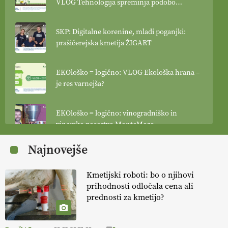
VLOG Tehnologija spreminja podobo
kmetijstva
SKP: Digitalne korenine, mladi poganjki:
prašičerejska kmetija ŽIGART
EKOloško = logično: VLOG Ekološka hrana –
je res varnejša?
EKOloško = logično: vinogradniško in
vinarsko posestvo MonteMoro
Najnovejše
EKOloško = logično: ekološka kmetija
KURNIK
Kmetijski roboti: bo o njihovi
prihodnosti odločala cena ali
EKOloško = logično: ekološka kmetija
prednosti za kmetijo?
HOMAR