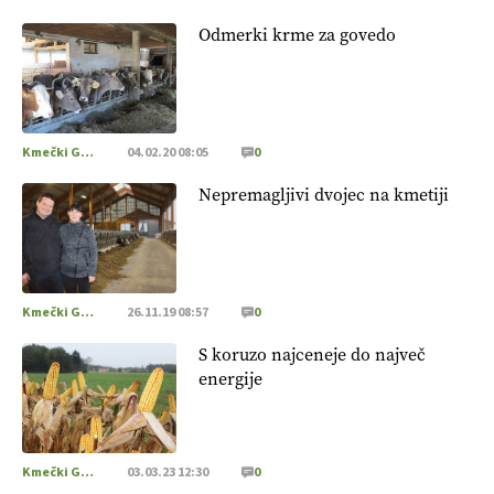
Odmerki krme za govedo
Kmečki Glas
04.02.20 08:05
0
Nepremagljivi dvojec na kmetiji
Kmečki Glas
26.11.19 08:57
0
S koruzo najceneje do največ
energije
Kmečki Glas
03.03.23 12:30
0