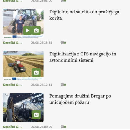
Kmečki Glas
06.08.26 07:00
0
EKOloško = logično: VLOG Ekološko
kmetijstvo brez škropljenja?
Digitalno od satelita do prašičjega
korita
EKOloško = logično: ekološka kmetija
ALTENBAHER
Kmečki Glas
05.08.26 13:38
0
EKOloško = logično: ekološko oljarstvo
Digitalizacija z GPS navigacijo in
MORGAN
avtonomnimi sistemi
EKOloško = logično: ekološka kmetija
FREŠER
Kmečki Glas
05.08.26 12:11
0
Pomagajmo družini Bregar po
KMETIJSKA LIGA PRVAKOV: POMLADITEV
uničujočem požaru
KMETIJSKE EKIPE
KMETIJSKA LIGA PRVAKOV: UKRAJINA vs.
EVROPA
Kmečki Glas
05.08.26 09:09
0