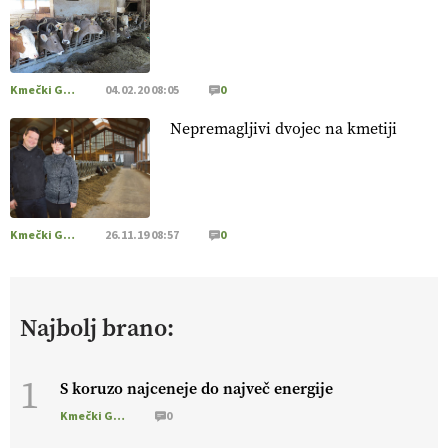
[EKOloško = LOGIČNO
]
Poleti pridelek rešujejo zdrava tla
in vlaga.
VEČ
https://t.co/qmMX2yevum @EUAgri #IMCAP
#CAP https://t.co/dDwsipE645
Kmečki Glas
04.02.20 08:05
0
15.07.2026
Nepremagljivi dvojec na kmetiji
[EKOloško = LOGIČNO
]
Mulčer
– naravna pot do zdravih
tal
. VEČ
https://t.co/J7RkeaYpYu @EUAgri #IMCAP #CAP
https://t.co/RVG0FzcQN6
14.07.2026
Kmečki Glas
26.11.19 08:57
0
[EKOloško = LOGIČNO
] Zdravje rastlin je ključno za
prehransko varnost,
okolje in kakovost življenja. VEČ
Najbolj brano:
https://t.co/K0USFPJ5fJ @EUAgri #IMCAP #CAP
https://t.co/vcHhoOixHy
14.07.2026
1
S koruzo najceneje do največ energije
Kmečki Glas
0
[EKOloško = LOGIČNO
]
Danes ni pomembna le količina