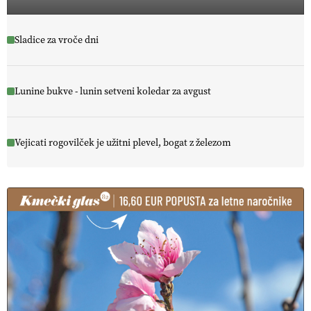
Sladice za vroče dni
Lunine bukve - lunin setveni koledar za avgust
Vejicati rogovilček je užitni plevel, bogat z železom