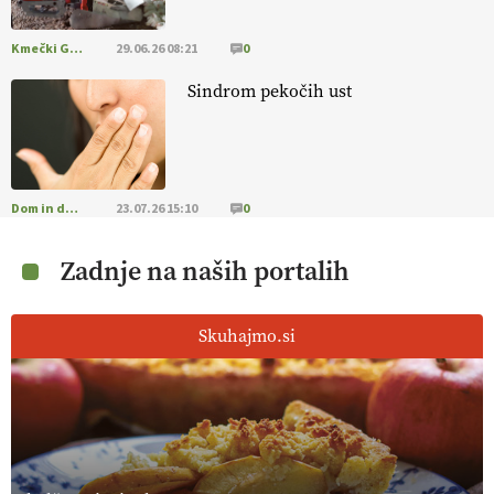
Kmečki Glas
29.06.26 08:21
0
Sindrom pekočih ust
Dom in družina
23.07.26 15:10
0
Zadnje na naših portalih
Skuhajmo.si