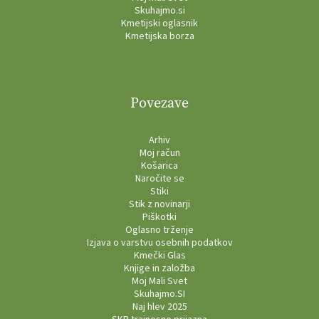
Skuhajmo.si
Kmetijski oglasnik
Kmetijska borza
Povezave
Arhiv
Moj račun
Košarica
Naročite se
Stiki
Stik z novinarji
Piškotki
Oglasno trženje
Izjava o varstvu osebnih podatkov
Kmečki Glas
Knjige in založba
Moj Mali Svet
Skuhajmo.SI
Naj hlev 2025