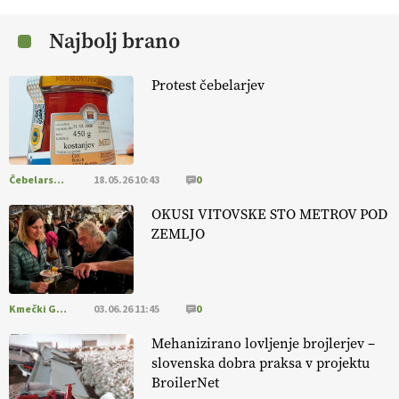
Najbolj brano
EKOloško = logično: ekološka kmetija
B'ZGAR
Protest čebelarjev
EKOloško = logično: VLOG Okus je
pomembnejši od izgleda
Čebelarstvo
18.05.26 10:43
0
EKOloško = logično: ekološka kmetija PR'
RAKARI
OKUSI VITOVSKE STO METROV POD
ZEMLJO
Kmečki Glas
03.06.26 11:45
0
Mehanizirano lovljenje brojlerjev –
slovenska dobra praksa v projektu
BroilerNet