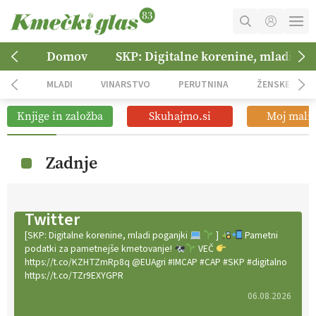
MOJ RAČUN
Domov
SKP: Digitalne korenine, mladi po
KOŠARICA
MLADI
VINARSTVO
PERUTNINA
ŽENSKE
NAROČITE SE
Knjige in založba
Skuhajmo.si
Moj mali 
OGLASNO TRŽENJE
Zadnje
Twitter
[SKP: Digitalne korenine, mladi poganjki
]
Pametni
podatki za pametnejše kmetovanje!
VEČ
https://t.co/KZHTZmRp8q @EUAgri #IMCAP #CAP #SKP #digitalno
https://t.co/TZr9EXYGPR
06.08.2026