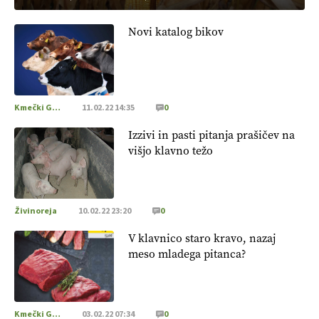
Novi katalog bikov
Kmečki Glas
11.02.22 14:35
0
Izzivi in pasti pitanja prašičev na
višjo klavno težo
Živinoreja
10.02.22 23:20
0
V klavnico staro kravo, nazaj
meso mladega pitanca?
Kmečki Glas
03.02.22 07:34
0