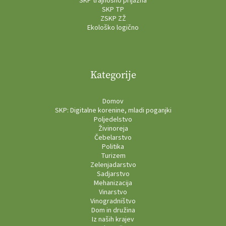
SKP trajnosno prijazna
SKP TP
ZSKP ZŽ
Ekološko logično
Kategorije
Domov
SKP: Digitalne korenine, mladi poganjki
Poljedelstvo
Živinoreja
Čebelarstvo
Politika
Turizem
Zelenjadarstvo
Sadjarstvo
Mehanizacija
Vinarstvo
Vinogradništvo
Dom in družina
Iz naših krajev