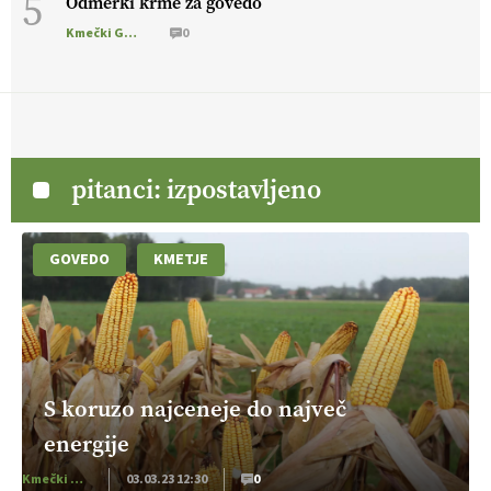
5
Odmerki krme za govedo
Kmečki Glas
0
pitanci: izpostavljeno
GOVEDO
KMETJE
S koruzo najceneje do največ
energije
Kmečki Glas
03.03.23 12:30
0