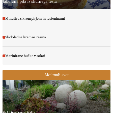
Jabolčna pita iz skutnega testa
Mineštra s krompirjem in testeninami
Sladoledna kremna rezina
Marinirane bučke v solati
Moj mali svet
Vrt Dvorjane Hills