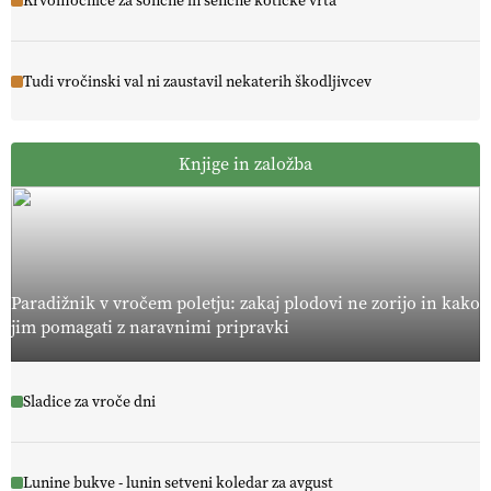
Krvomočnice za sončne in senčne kotičke vrta
Tudi vročinski val ni zaustavil nekaterih škodljivcev
Knjige in založba
Paradižnik v vročem poletju: zakaj plodovi ne zorijo in kako
jim pomagati z naravnimi pripravki
Sladice za vroče dni
Lunine bukve - lunin setveni koledar za avgust