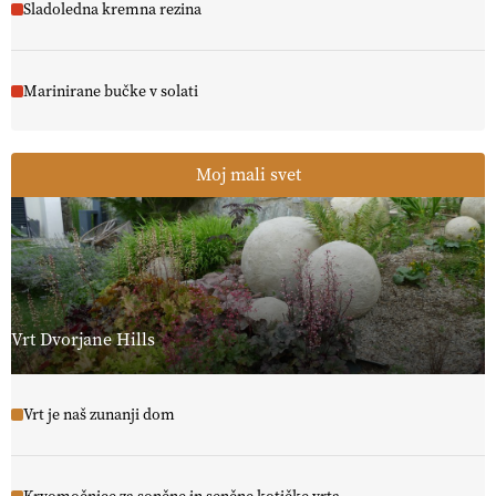
Sladoledna kremna rezina
Marinirane bučke v solati
Moj mali svet
Vrt Dvorjane Hills
Vrt je naš zunanji dom