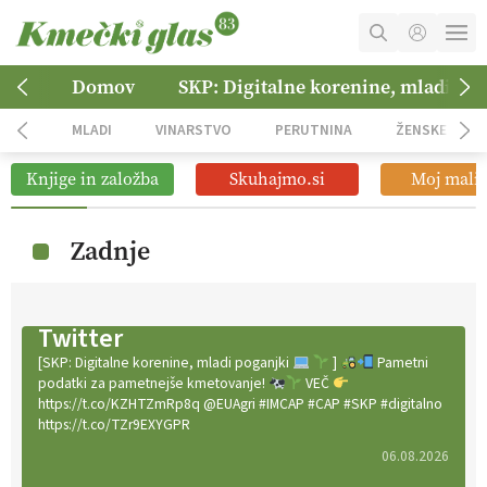
MOJ RAČUN
Domov
SKP: Digitalne korenine, mladi po
KOŠARICA
MLADI
VINARSTVO
PERUTNINA
ŽENSKE
NAROČITE SE
Knjige in založba
Skuhajmo.si
Moj mali 
OGLASNO TRŽENJE
Zadnje
Twitter
[SKP: Digitalne korenine, mladi poganjki
]
Pametni
podatki za pametnejše kmetovanje!
VEČ
https://t.co/KZHTZmRp8q @EUAgri #IMCAP #CAP #SKP #digitalno
https://t.co/TZr9EXYGPR
06.08.2026