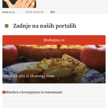
Dom in družina
23.07.26 15:10
0
Zadnje na naših portalih
Skuhajmo.si
Jabolčna pita iz skutnega testa
Mineštra s krompirjem in testeninami