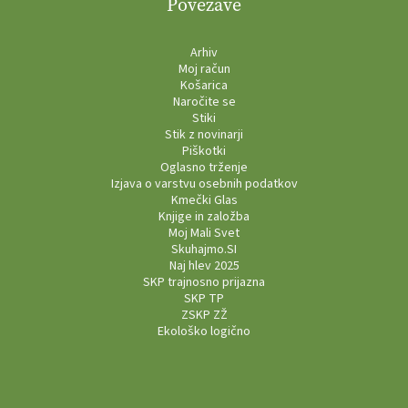
Povezave
Arhiv
Moj račun
Košarica
Naročite se
Stiki
Stik z novinarji
Piškotki
Oglasno trženje
Izjava o varstvu osebnih podatkov
Kmečki Glas
Knjige in založba
Moj Mali Svet
Skuhajmo.SI
Naj hlev 2025
SKP trajnosno prijazna
SKP TP
ZSKP ZŽ
Ekološko logično