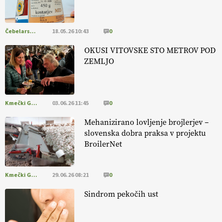
pomembnejši od izgleda
Čebelarstvo
18.05.26 10:43
0
EKOloško = logično: ekološka kmetija PR'
RAKARI
OKUSI VITOVSKE STO METROV POD
ZEMLJO
Kmečki Glas
03.06.26 11:45
0
Mehanizirano lovljenje brojlerjev –
slovenska dobra praksa v projektu
BroilerNet
Kmečki Glas
29.06.26 08:21
0
Sindrom pekočih ust