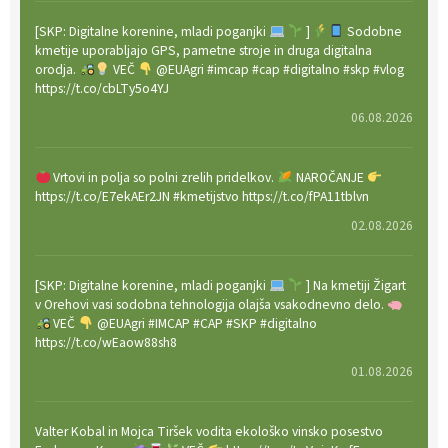
[SKP: Digitalne korenine, mladi poganjki
]
Sodobne
kmetije uporabljajo GPS, pametne stroje in druga digitalna
orodja.
VEČ
@EUAgri #imcap #cap #digitalno #skp #vlog
https://t.co/cbLTy5o4YJ
06.08.2026
Vrtovi in polja so polni zrelih pridelkov.
NAROČANJE
https://t.co/E7ekAEr2JN #kmetijstvo https://t.co/fPA11tblvn
02.08.2026
[SKP: Digitalne korenine, mladi poganjki
] Na kmetiji Žigart
v Orehovi vasi sodobna tehnologija olajša vsakodnevno delo.
VEČ
@EUAgri #IMCAP #CAP #SKP #digitalno
https://t.co/wEaow88sh8
01.08.2026
Valter Kobal in Mojca Tiršek vodita ekološko vinsko posestvo