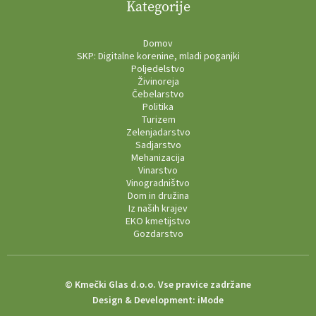
Kategorije
Domov
SKP: Digitalne korenine, mladi poganjki
Poljedelstvo
Živinoreja
Čebelarstvo
Politika
Turizem
Zelenjadarstvo
Sadjarstvo
Mehanizacija
Vinarstvo
Vinogradništvo
Dom in družina
Iz naših krajev
EKO kmetijstvo
Gozdarstvo
© Kmečki Glas d.o.o. Vse pravice zadržane
Design & Development:
iMode