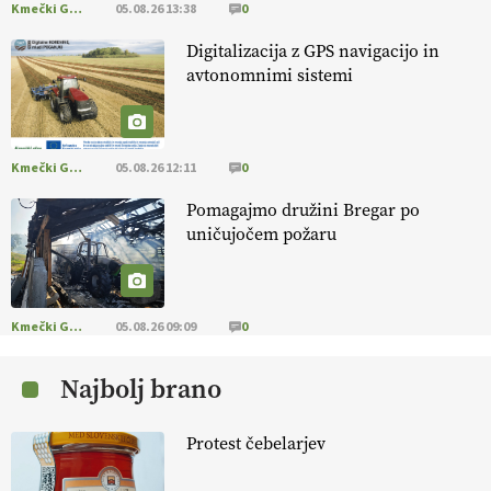
Kmečki Glas
05.08.26 13:38
0
EKOloško = logično: ekološko oljarstvo
Digitalizacija z GPS navigacijo in
MORGAN
avtonomnimi sistemi
EKOloško = logično: ekološka kmetija
FREŠER
Kmečki Glas
05.08.26 12:11
0
Pomagajmo družini Bregar po
KMETIJSKA LIGA PRVAKOV: POMLADITEV
uničujočem požaru
KMETIJSKE EKIPE
KMETIJSKA LIGA PRVAKOV: UKRAJINA vs.
EVROPA
Kmečki Glas
05.08.26 09:09
0
Najbolj brano
EKOloško = logično: ekološka kmetija
B'ZGAR
Protest čebelarjev
EKOloško = logično: VLOG Okus je