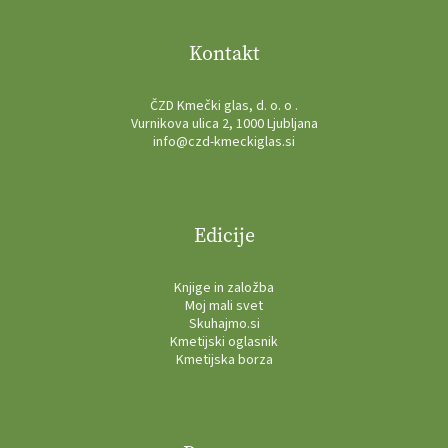
Kontakt
ČZD Kmečki glas, d. o. o .
Vurnikova ulica 2, 1000 Ljubljana
info@czd-kmeckiglas.si
Edicije
Knjige in založba
Moj mali svet
Skuhajmo.si
Kmetijski oglasnik
Kmetijska borza