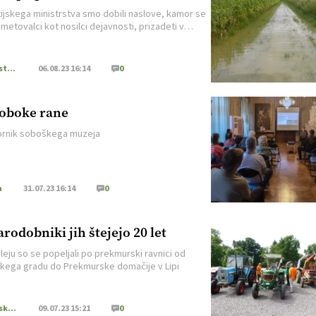
ijskega ministrstva smo dobili naslove, kamor se
metovalci kot nosilci dejavnosti, prizadeti v
ah, obrnejo po odgovore in nasvete, ki so v
jnosti Inšpektorata RS za kmetijstvo, gozdarstvo,
o in ribištvo (IRSKGLR) ter Uprave RS za varno
Kmetijstvo Podravja in Pomurja
06.08.23 16:14
0
veterinarstvo in varstvo rastlin (UVHVVR). V
u IRSKGLR gre za ravnanje kmetovalcev z rejnimi
, […]
oboke rane
ornik soboškega muzeja
a
31.07.23 16:14
0
arodobniki jih štejejo 20 let
leju so se popeljali po prekmurski ravnici od
skega gradu do Prekmurske domačije v Lipi
Kmetijska mehanizacija
09.07.23 15:21
0