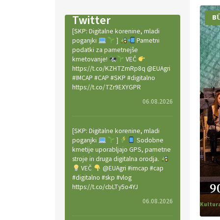
Twitter
B
[SKP: Digitalne korenine, mladi
poganjki
]
Pametni
podatki za pametnejše
kmetovanje!
VEČ
https://t.co/KZHTZmRp8q @EUAgri
#IMCAP #CAP #SKP #digitalno
https://t.co/TZr9EXYGPR
06.08.2026
[SKP: Digitalne korenine, mladi
poganjki
]
Sodobne
kmetije uporabljajo GPS, pametne
stroje in druga digitalna orodja.
VEČ
@EUAgri #imcap #cap
#digitalno #skp #vlog
9
https://t.co/cbLTy5o4YJ
06.08.2026
Kultur