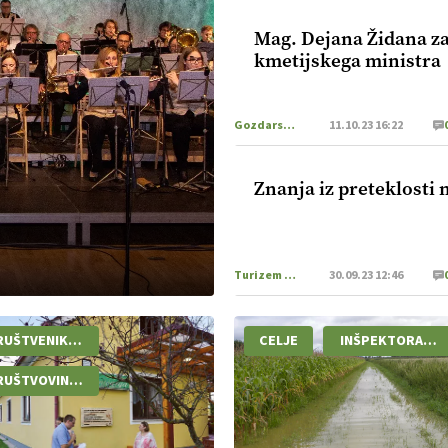
Mag. Dejana Židana z
kmetijskega ministra
Gozdarstvo
11.10.23 16:22
Znanja iz preteklosti 
Turizem na podezelju
30.09.23 12:46
RUŠTVENIKLOPOTEC
CELJE
INŠPEKTORATRS
RUŠTVOVINOGRADNIKOVGORIČKO