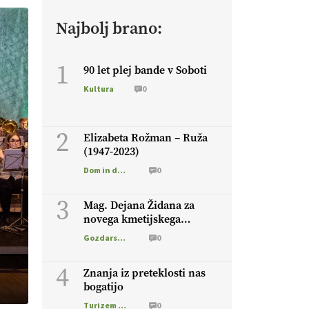
Najbolj brano:
1
90 let plej bande v Soboti
Kultura
0
2
Elizabeta Rožman – Ruža
(1947-2023)
Dom in družina
0
3
Mag. Dejana Židana za
novega kmetijskega
ministra
Gozdarstvo
0
4
Znanja iz preteklosti nas
bogatijo
Turizem na podezelju
0