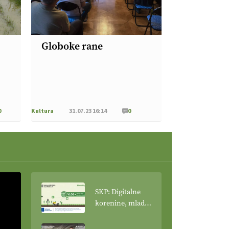
Globoke rane
0
Kultura
31.07.23 16:14
0
SKP: Digitalne
korenine, mladi
poganjki: VLOG
Tehnologija