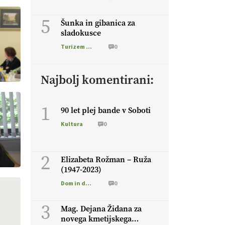
5
Šunka in gibanica za
sladokusce
Turizem na podezelju
0
Najbolj komentirani:
1
90 let plej bande v Soboti
Kultura
0
2
Elizabeta Rožman – Ruža
(1947-2023)
Dom in družina
0
3
Mag. Dejana Židana za
novega kmetijskega