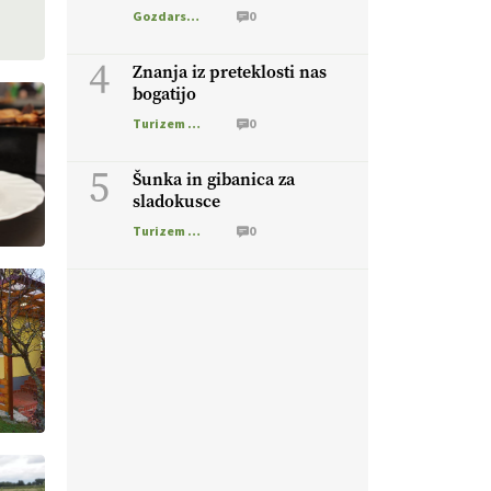
ministra
Gozdarstvo
0
4
Znanja iz preteklosti nas
bogatijo
Turizem na podezelju
0
5
Šunka in gibanica za
sladokusce
Turizem na podezelju
0