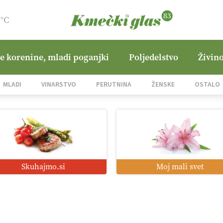
6°C
ne korenine, mladi poganjki
Poljedelstvo
Živino
MLADI
VINARSTVO
PERUTNINA
ŽENSKE
OSTALO
Skuhajmo.si
Moj mali svet