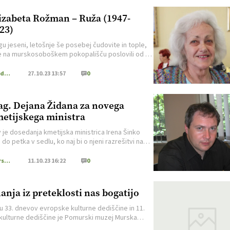
izabeta Rožman – Ruža (1947-
23)
gu jeseni, letošnje še posebej čudovite in tople,
 na murskosoboškem pokopališču poslovili od še
rkantne osebnosti našega okolja in časa.
jski krog je namreč v 77. letu sklenila učiteljica
Dom in družina
27.10.23 13:57
0
i je na mnogo mladih, ki jih je poučevala ali pa
ki jih je srečevala, pustila velik pečat. Ruža,
k, […]
g. Dejana Židana za novega
etijskega ministra
 je dosedanja kmetijska ministrica Irena Šinko
 do petka v sedlu, ko naj bi o njeni razrešitvi na
g predsednika vlade dr. Roberta Goloba odločalo
ovanjem v Državnem zboru, že se pojavljajo
Gozdarstvo
11.10.23 16:22
0
a o tem, kdo naj bi jo nasledil. Pa tudi razrešitev
e s strani poslank in poslancev je precej
va, […]
anja iz preteklosti nas bogatijo
ru 33. dnevov evropske kulturne dediščine in 11.
kulturne dediščine je Pomurski muzej Murska
 v beltinskem parku pripravil ulično razstavo