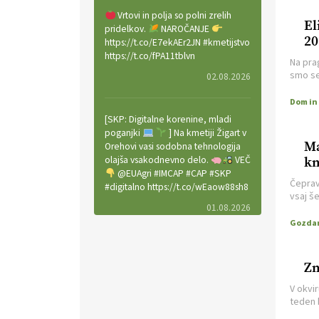
Vrtovi in polja so polni zrelih
El
pridelkov.
NAROČANJE
20
https://t.co/E7ekAEr2JN #kmetijstvo
https://t.co/fPA11tblvn
Na pra
smo se
02.08.2026
ene ma
Življen
Ruža, k
[SKP: Digitalne korenine, mladi
ljudi, 
poganjki
] Na kmetiji Žigart v
nadime
Ma
Orehovi vasi sodobna tehnologija
olajša vsakodnevno delo.
VEČ
km
@EUAgri #IMCAP #CAP #SKP
Čeprav
#digitalno https://t.co/wEaow88sh8
vsaj še
01.08.2026
predlo
z glas
ugibanj
Šinkov
Valter Kobal in Mojca Tiršek vodita
negoto
ekološko vinsko posestvo Fedora
Zn
na Krasu.
VEČ
V okvi
https://t.co/LaVojgKwfF
teden 
https://t.co/QHIZn0XP70
Sobota