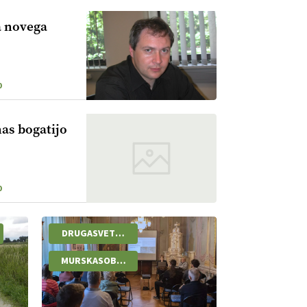
a novega
0
nas bogatijo
0
DRUGASVETOVNAVOJNA
MURSKASOBOTA