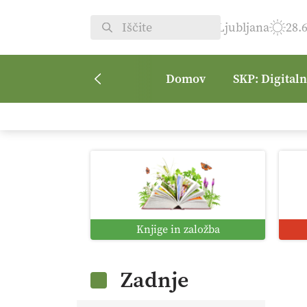
Ljubljana
28.
Domov
SKP: Digital
Knjige in založba
Zadnje