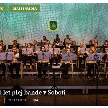
ÜK
GLASBENAŠOLA
0 let plej bande v Soboti
a
28.11.23 11:23
0