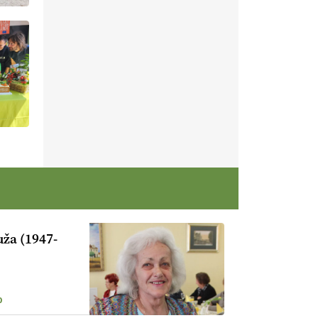
ža (1947-
0