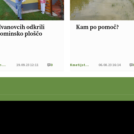
Ivanovcih odkrili
Kam po pomoč?
ominsko ploščo
Iz naših krajev
19.09.23 12:11
0
Kmetijstvo Podravja in Pomurja
06.08.23 16:14