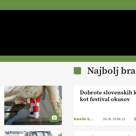
Najbolj br
Dobrote slovenskih k
kot festival okusov
Kmečki Glas
26.05.26 08:23