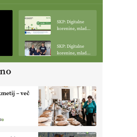
SKP: Digitalne
korenine, mladi
poganjki: VLOG
Tehnologija
SKP: Digitalne
spreminja
korenine, mladi
podobo
poganjki:
kmetijstva
prašičerejska
ano
EKOloško =
kmetija ŽIGART
logično: VLOG
Ekološka hrana –
je res varnejša?
metij – več
EKOloško =
logično:
vinogradniško in
vinarsko
EKOloško =
0
posestvo
logično: ekološka
MonteMoro
kmetija KURNIK