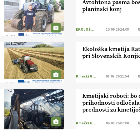
Avtohtona pasma bo
planinski konj
EKOLOŠKO LOGIČNO
10.06.26 14:08
Ekološka kmetija Rata
pri Slovenskih Konji
Kmečki Glas
08.07.26 11:54
Kmetijski roboti: bo 
prihodnosti odločala
prednosti za kmetijo
Kmečki Glas
06.08.26 07:00