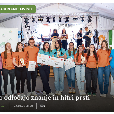
ADI IN KMETIJSTVO
o odločajo znanje in hitri prsti
Kmečki Glas
22.04.26 08:50
0