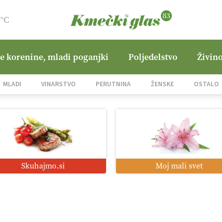
7°C
ne korenine, mladi poganjki
Poljedelstvo
Živino
MLADI
VINARSTVO
PERUTNINA
ŽENSKE
OSTALO
Skuhajmo.si
Moj mali svet