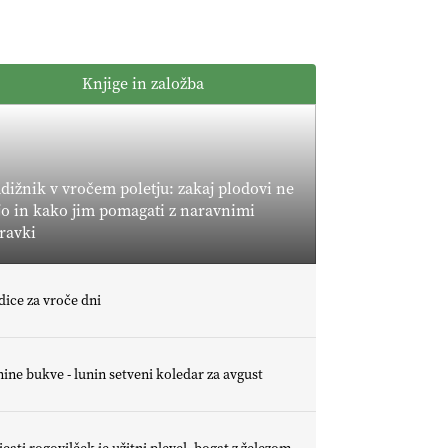
POMLADITEV
KMETIJSKE
KMETIJSKA
EKIPE
LIGA PRVAKOV:
Knjige in založba
UKRAJINA vs.
EVROPA
EKOloško =
logično: ekološka
kmetija B'ZGAR
dižnik v vročem poletju: zakaj plodovi ne
jo in kako jim pomagati z naravnimi
EKOloško =
ravki
logično: VLOG
Okus je
pomembnejši od
EKOloško =
dice za vroče dni
izgleda
logično: ekološka
kmetija PR'
RAKARI
ine bukve - lunin setveni koledar za avgust