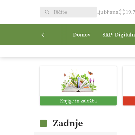
Ljubljana
19.
Domov
SKP: Digital
Knjige in založba
Zadnje