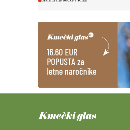
Marinirane bučke v solati
@EUAgri #imcap #cap #blog
https://t.co/2sllAmcKwG
14.07.2026
[EKOloško = LOGIČNO
]
Kakovostna ekološka semena in
prilagojene sorte
so temelj
uspešne ekološke pridelave.
VEČ
https://t.co/OQSsax7l8V
@EUAgri #IMCAP #CAP
https://t.co/PAL0zlhVia
13.07.2026
[EKOloško = LOGIČNO
]
Na
kmetiji Polone Ratajc je pridelava
aronije
v dobrem desetletju
zrasla v uspešno kmetijsko in
podjetniško zgodbo.
VEČ
https://t.co/EulJoSBYMi @EUAgri
#IMCAP #CAP