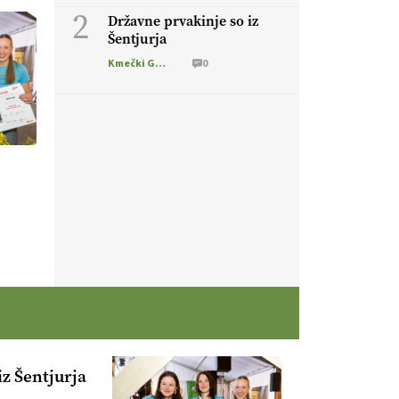
2
Državne prvakinje so iz
Šentjurja
Kmečki Glas
0
z Šentjurja