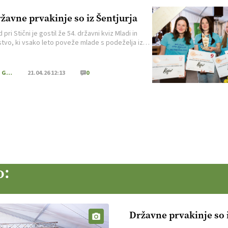
žavne prvakinje so iz Šentjurja
 pri Stični je gostil že 54. državni kviz Mladi in
stvo, ki vsako leto poveže mlade s podeželja iz
venije. Gostitelji letošnjega tekmovanja so bili
Društva podeželske mladine Kalček, ki je s
ljeno organizacijo in razgibanim programom
Kmečki Glas
21.04.26 12:13
0
dokazalo, da dogodek ostaja ena najodmevnejših
itev slovenske podeželske mladine. V znanju se je
o:
Državne prvakinje so i