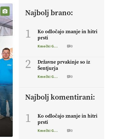
Najbolj brano:
1
Ko odločajo znanje in hitri
prsti
Kmečki Glas
0
2
Državne prvakinje so iz
Šentjurja
Kmečki Glas
0
Najbolj komentirani:
1
Ko odločajo znanje in hitri
prsti
Kmečki Glas
0