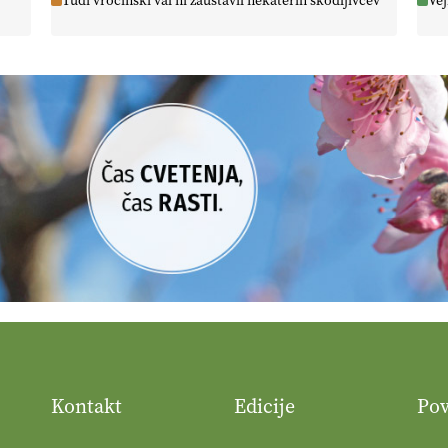
Tudi vročinski val ni zaustavil nekaterih škodljivcev
Vej
Kontakt
Edicije
Po