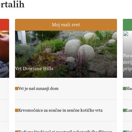
rtalih
Moj mali svet
Para
zori
Vrt Dvorjane Hills
prip
Vrt je naš zunanji dom
Sla
Krvomočnice za sončne in senčne kotičke vrta
Lun