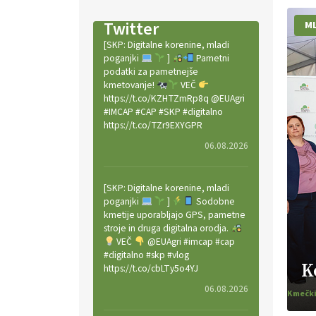
Twitter
ML
[SKP: Digitalne korenine, mladi
poganjki
]
Pametni
podatki za pametnejše
kmetovanje!
VEČ
https://t.co/KZHTZmRp8q @EUAgri
#IMCAP #CAP #SKP #digitalno
https://t.co/TZr9EXYGPR
06.08.2026
[SKP: Digitalne korenine, mladi
poganjki
]
Sodobne
kmetije uporabljajo GPS, pametne
stroje in druga digitalna orodja.
VEČ
@EUAgri #imcap #cap
#digitalno #skp #vlog
K
https://t.co/cbLTy5o4YJ
06.08.2026