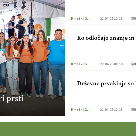
Kmečki Glas
21.04.26 12:13
Ko odločajo znanje in 
Kmečki Glas
22.04.26 08:50
Državne prvakinje so i
i prsti
Kmečki Glas
21.04.26 12:13