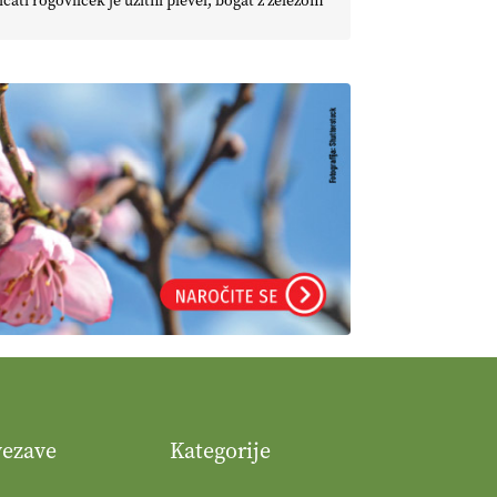
icati rogovilček je užitni plevel, bogat z železom
vezave
Kategorije