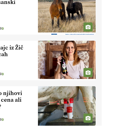
sanski
EKOloško =
logično: ekološka
kmetija HOMAR
0
EKOloško =
logično: VLOG
Ekološko
jc iz Žič
kmetijstvo brez
cah
EKOloško =
škropljenja?
logično: ekološka
kmetija
0
ALTENBAHER
EKOloško =
logično:
o njihovi
ekološko
 cena ali
oljarstvo
EKOloško =
?
MORGAN
logično: ekološka
kmetija FREŠER
0
KMETIJSKA
LIGA PRVAKOV: