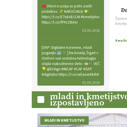
Vrtovi in polja so polni zrelih
Dr
pridelkov.
NAROČANJE
https://t.co/E7ekAEr2JN #kmetijstvo
Šentvid
https://t.co/fPA11tblvn
kmetij
vse Slo
02.08.2026
člani 
premiš
znova 
[SKP: Digitalne korenine, mladi
prired
poganjki
] Na kmetiji Žigart v
[…]
Orehovi vasi sodobna tehnologija
olajša vsakodnevno delo.
VEČ
@EUAgri #IMCAP #CAP #SKP
#digitalno https://t.co/wEaow88sh8
01.08.2026
mladi in kmetijstv
izpostavljeno
Valter Kobal in Mojca Tiršek vodita
ekološko vinsko posestvo Fedora
na Krasu.
VEČ
https://t.co/LaVojgKwfF
MLADI IN KMETIJSTVO
https://t.co/QHIZn0XP70