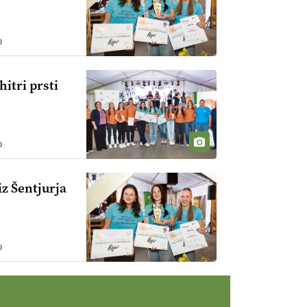
0
hitri prsti
0
z Šentjurja
0