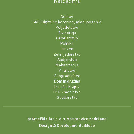
Kategorije
Domov
SKP: Digitalne korenine, mladi poganjki
Poljedelstvo
Živinoreja
Čebelarstvo
Politika
Turizem
Zelenjadarstvo
Sadjarstvo
Mehanizacija
Vinarstvo
Vinogradništvo
Dom in družina
Iz naših krajev
EKO kmetijstvo
Gozdarstvo
© Kmečki Glas d.o.o. Vse pravice zadržane
Design & Development:
iMode