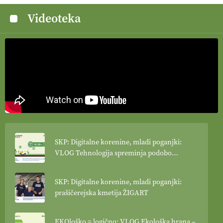
Videoteka
SKP: Digitalne korenine, mladi poganjki:
VLOG Tehnologija spreminja podobo
kmetijstva
SKP: Digitalne korenine, mladi poganjki:
prašičerejska kmetija ŽIGART
EKOloško = logično: VLOG Ekološka hrana –