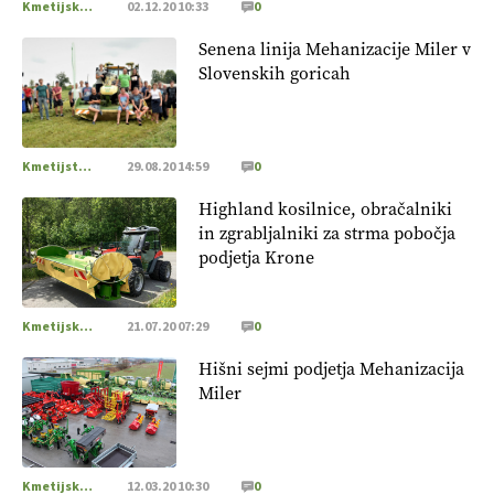
Kmetijska mehanizacija
02.12.20 10:33
0
Senena linija Mehanizacije Miler v
Slovenskih goricah
Kmetijstvo Podravja in Pomurja
29.08.20 14:59
0
Highland kosilnice, obračalniki
in zgrabljalniki za strma pobočja
podjetja Krone
Kmetijska mehanizacija
21.07.20 07:29
0
Hišni sejmi podjetja Mehanizacija
Miler
Kmetijska mehanizacija
12.03.20 10:30
0