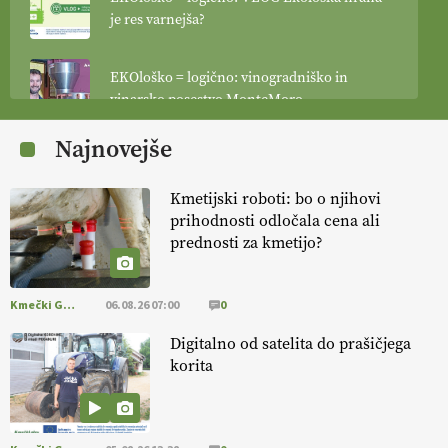
je res varnejša?
EKOloško = logično: vinogradniško in
vinarsko posestvo MonteMoro
Najnovejše
EKOloško = logično: ekološka kmetija
KURNIK
Kmetijski roboti: bo o njihovi
prihodnosti odločala cena ali
EKOloško = logično: ekološka kmetija
prednosti za kmetijo?
HOMAR
Kmečki Glas
06.08.26 07:00
0
EKOloško = logično: VLOG Ekološko
kmetijstvo brez škropljenja?
Digitalno od satelita do prašičjega
korita
EKOloško = logično: ekološka kmetija
ALTENBAHER