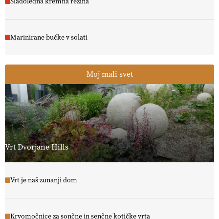
Sladoledna kremna rezina
Marinirane bučke v solati
Moj mali svet
Vrt Dvorjane Hills
Vrt je naš zunanji dom
Krvomočnice za sončne in senčne kotičke vrta