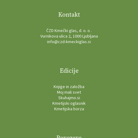
Kontakt
ČZD Kmečki glas, d. o. o .
Vurnikova ulica 2, 1000 Ljubljana
info@czd-kmeckiglas.si
Edicije
Knjige in založba
Moj mali svet
Skuhajmo.si
Kmetijski oglasnik
Kmetijska borza
Povezave