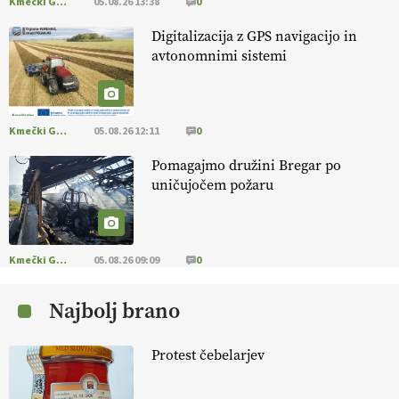
Kmečki Glas
05.08.26 13:38
0
EKOloško = logično: ekološko oljarstvo
Digitalizacija z GPS navigacijo in
MORGAN
avtonomnimi sistemi
EKOloško = logično: ekološka kmetija
FREŠER
Kmečki Glas
05.08.26 12:11
0
Pomagajmo družini Bregar po
KMETIJSKA LIGA PRVAKOV: POMLADITEV
uničujočem požaru
KMETIJSKE EKIPE
KMETIJSKA LIGA PRVAKOV: UKRAJINA vs.
EVROPA
Kmečki Glas
05.08.26 09:09
0
Najbolj brano
EKOloško = logično: ekološka kmetija
B'ZGAR
Protest čebelarjev
EKOloško = logično: VLOG Okus je