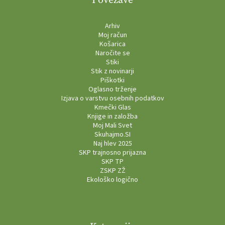
Arhiv
Moj račun
Košarica
Naročite se
Stiki
Stik z novinarji
Piškotki
Oglasno trženje
Izjava o varstvu osebnih podatkov
Kmečki Glas
Knjige in založba
Moj Mali Svet
Skuhajmo.SI
Naj hlev 2025
SKP trajnosno prijazna
SKP TP
ZSKP ZŽ
Ekološko logično