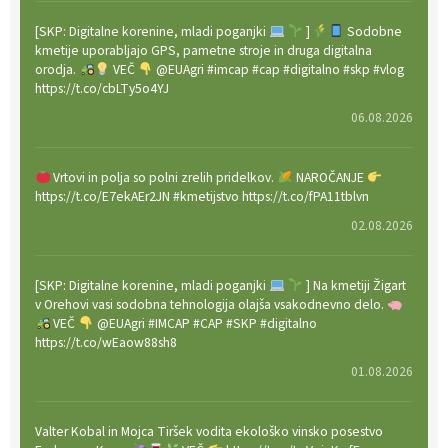
[SKP: Digitalne korenine, mladi poganjki
]
Sodobne
kmetije uporabljajo GPS, pametne stroje in druga digitalna
orodja.
VEČ
@EUAgri #imcap #cap #digitalno #skp #vlog
https://t.co/cbLTy5o4YJ
06.08.2026
Vrtovi in polja so polni zrelih pridelkov.
NAROČANJE
https://t.co/E7ekAEr2JN #kmetijstvo https://t.co/fPA11tblvn
02.08.2026
[SKP: Digitalne korenine, mladi poganjki
] Na kmetiji Žigart
v Orehovi vasi sodobna tehnologija olajša vsakodnevno delo.
VEČ
@EUAgri #IMCAP #CAP #SKP #digitalno
https://t.co/wEaow88sh8
01.08.2026
Valter Kobal in Mojca Tiršek vodita ekološko vinsko posestvo