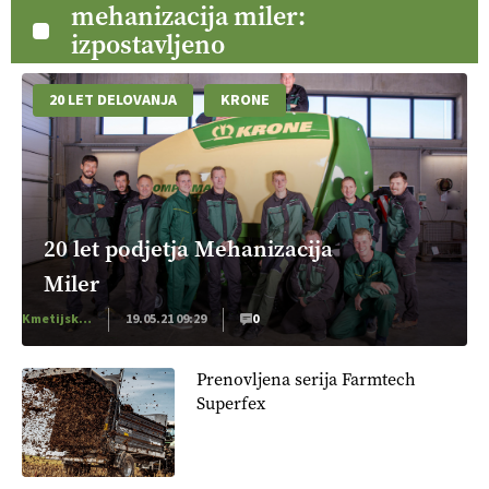
mehanizacija miler:
izpostavljeno
20 LET DELOVANJA
KRONE
20 let podjetja Mehanizacija
Miler
Kmetijska mehanizacija
19.05.21 09:29
0
Prenovljena serija Farmtech
Superfex