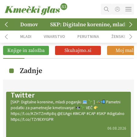
MOJ RAČUN
Domov
SKP: Digitalne korenine, mladi po
KOŠARICA
MLADI
VINARSTVO
PERUTNINA
ŽENSKE
NAROČITE SE
Knjige in založba
Skuhajmo.si
Moj mali 
OGLASNO TRŽENJE
Zadnje
Twitter
[SKP: Digitalne korenine, mladi poganjki
]
Pametni
podatki za pametnejše kmetovanje!
VEČ
https://t.co/KZHTZmRp8q @EUAgri #IMCAP #CAP #SKP #digitalno
https://t.co/TZr9EXYGPR
06.08.2026