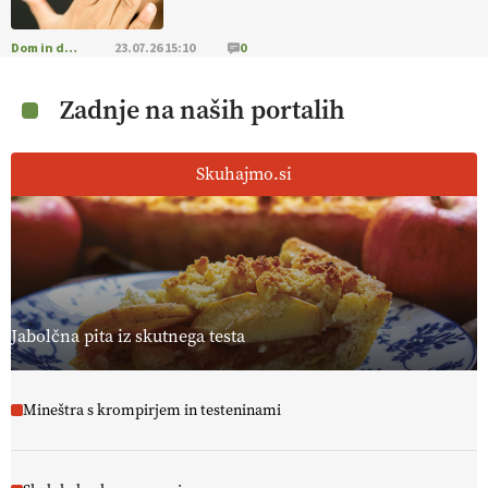
Dom in družina
23.07.26 15:10
0
Zadnje na naših portalih
Skuhajmo.si
Jabolčna pita iz skutnega testa
Mineštra s krompirjem in testeninami