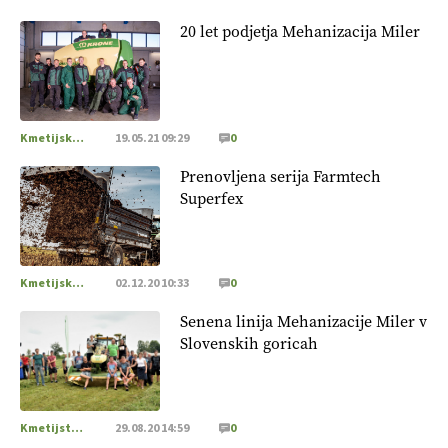
20 let podjetja Mehanizacija Miler
Kmetijska mehanizacija
19.05.21 09:29
0
Prenovljena serija Farmtech
Superfex
Kmetijska mehanizacija
02.12.20 10:33
0
Senena linija Mehanizacije Miler v
Slovenskih goricah
Kmetijstvo Podravja in Pomurja
29.08.20 14:59
0