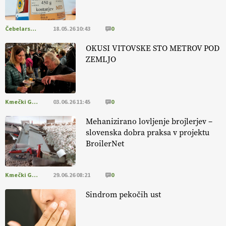
pomembnejši od izgleda
Čebelarstvo
18.05.26 10:43
0
EKOloško = logično: ekološka kmetija PR'
RAKARI
OKUSI VITOVSKE STO METROV POD
ZEMLJO
Kmečki Glas
03.06.26 11:45
0
Mehanizirano lovljenje brojlerjev –
slovenska dobra praksa v projektu
BroilerNet
Kmečki Glas
29.06.26 08:21
0
Sindrom pekočih ust