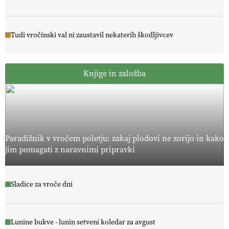
Tudi vročinski val ni zaustavil nekaterih škodljivcev
Knjige in založba
Paradižnik v vročem poletju: zakaj plodovi ne zorijo in kako
jim pomagati z naravnimi pripravki
Sladice za vroče dni
Lunine bukve - lunin setveni koledar za avgust