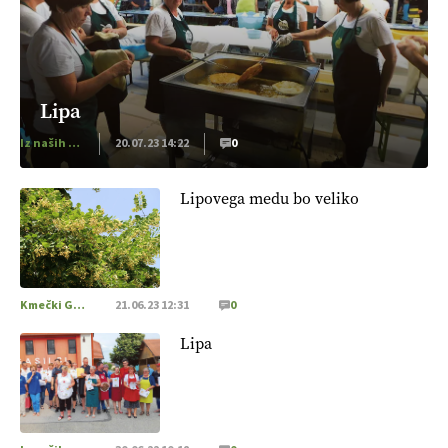
Lipa
Iz naših krajev
20.07.23 14:22
0
Lipovega medu bo veliko
Kmečki Glas
21.06.23 12:31
0
Lipa