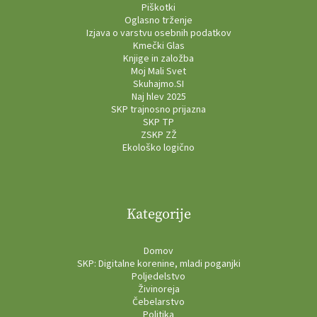
Piškotki
Oglasno trženje
Izjava o varstvu osebnih podatkov
Kmečki Glas
Knjige in založba
Moj Mali Svet
Skuhajmo.SI
Naj hlev 2025
SKP trajnosno prijazna
SKP TP
ZSKP ZŽ
Ekološko logično
Kategorije
Domov
SKP: Digitalne korenine, mladi poganjki
Poljedelstvo
Živinoreja
Čebelarstvo
Politika