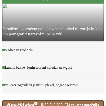
Paradižnik v vročem poletju: zakaj plodovi ne zorijo in kako
jim pomagati z naravnimi pripravki
Sladice za vroče dni
Lunine bukve - lunin setveni koledar za avgust
Vejicati rogovilček je užitni plevel, bogat z železom