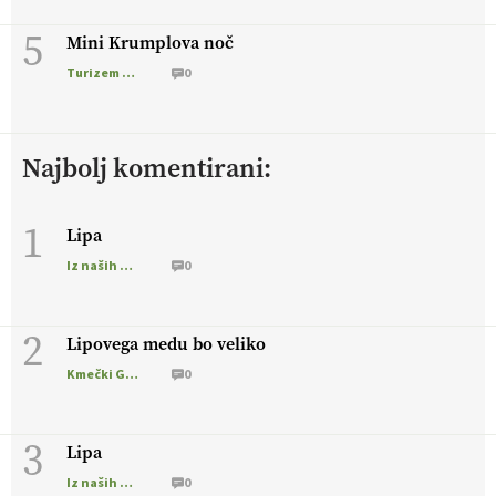
5
Mini Krumplova noč
Turizem na podezelju
0
Najbolj komentirani:
1
Lipa
Iz naših krajev
0
2
Lipovega medu bo veliko
Kmečki Glas
0
3
Lipa
Iz naših krajev
0