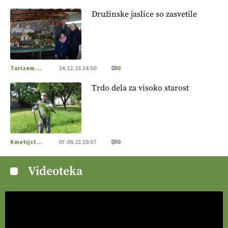
Družinske jaslice so zasvetile
Turizem na podezelju
24.12.21 14:50
0
Trdo dela za visoko starost
Kmetijstvo Podravja in Pomurja
07.09.21 10:57
0
Videoteka