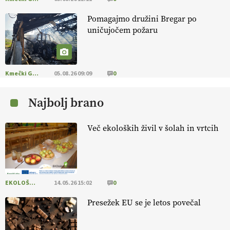
Pomagajmo družini Bregar po
KMETIJSKA LIGA PRVAKOV: POMLADITEV
uničujočem požaru
KMETIJSKE EKIPE
KMETIJSKA LIGA PRVAKOV: UKRAJINA vs.
EVROPA
Kmečki Glas
05.08.26 09:09
0
Najbolj brano
EKOloško = logično: ekološka kmetija
B'ZGAR
Več ekoloških živil v šolah in vrtcih
EKOloško = logično: VLOG Okus je
pomembnejši od izgleda
EKOLOŠKO LOGIČNO
14.05.26 15:02
0
EKOloško = logično: ekološka kmetija PR'
RAKARI
Presežek EU se je letos povečal