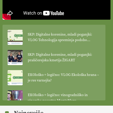
SKP: Digitalne korenine, mladi poganjki:
VLOG Tehnologija spreminja podobo
kmetijstva
SKP: Digitalne korenine, mladi poganjki:
prašičerejska kmetija ŽIGART
EKOloško = logično: VLOG Ekološka hrana –
je res varnejša?
EKOloško = logično: vinogradniško in
vinarsko posestvo MonteMoro