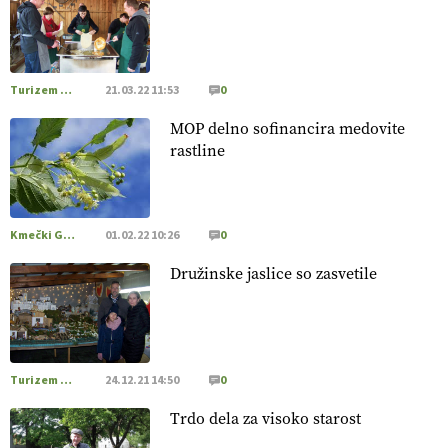
[EKOloško = LOGIČNO
]
Poleti pridelek rešujejo zdrava tla
in vlaga.
VEČ
https://t.co/qmMX2yevum @EUAgri #IMCAP
#CAP https://t.co/dDwsipE645
Turizem na podezelju
21.03.22 11:53
0
15.07.2026
MOP delno sofinancira medovite
rastline
[EKOloško = LOGIČNO
]
Mulčer
– naravna pot do zdravih
tal
. VEČ
https://t.co/J7RkeaYpYu @EUAgri #IMCAP #CAP
https://t.co/RVG0FzcQN6
14.07.2026
Kmečki Glas
01.02.22 10:26
0
Družinske jaslice so zasvetile
[EKOloško = LOGIČNO
] Zdravje rastlin je ključno za
prehransko varnost,
okolje in kakovost življenja. VEČ
https://t.co/K0USFPJ5fJ @EUAgri #IMCAP #CAP
https://t.co/vcHhoOixHy
14.07.2026
Turizem na podezelju
24.12.21 14:50
0
Trdo dela za visoko starost
[EKOloško = LOGIČNO
]
Danes ni pomembna le količina