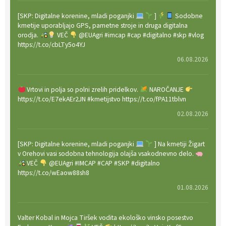
[SKP: Digitalne korenine, mladi poganjki
]
Sodobne
kmetije uporabljajo GPS, pametne stroje in druga digitalna
orodja.
VEČ
@EUAgri #imcap #cap #digitalno #skp #vlog
https://t.co/cbLTy5o4YJ
06.08.2026
Vrtovi in polja so polni zrelih pridelkov.
NAROČANJE
https://t.co/E7ekAEr2JN #kmetijstvo https://t.co/fPA11tblvn
02.08.2026
[SKP: Digitalne korenine, mladi poganjki
] Na kmetiji Žigart
v Orehovi vasi sodobna tehnologija olajša vsakodnevno delo.
VEČ
@EUAgri #IMCAP #CAP #SKP #digitalno
https://t.co/wEaow88sh8
01.08.2026
Valter Kobal in Mojca Tiršek vodita ekološko vinsko posestvo