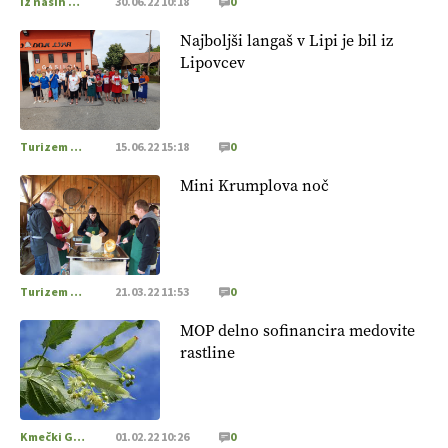
Iz naših krajev
30.06.22 10:18
0
Najboljši langaš v Lipi je bil iz
Lipovcev
Turizem na podezelju
15.06.22 15:18
0
Mini Krumplova noč
Turizem na podezelju
21.03.22 11:53
0
MOP delno sofinancira medovite
rastline
Kmečki Glas
01.02.22 10:26
0