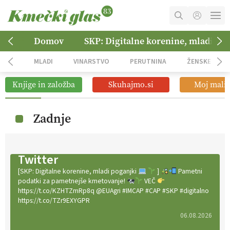
MOJ RAČUN
Domov
SKP: Digitalne korenine, mladi po
KOŠARICA
MLADI
VINARSTVO
PERUTNINA
ŽENSKE
NAROČITE SE
Knjige in založba
Skuhajmo.si
Moj mali 
OGLASNO TRŽENJE
Zadnje
Twitter
[SKP: Digitalne korenine, mladi poganjki
]
Pametni
podatki za pametnejše kmetovanje!
VEČ
https://t.co/KZHTZmRp8q @EUAgri #IMCAP #CAP #SKP #digitalno
https://t.co/TZr9EXYGPR
06.08.2026