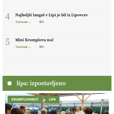
4
Najboljši langaš v Lipi je bil iz Lipovcev
Turizem na podezelju
0
5
Mini Krumplova noč
Turizem na podezelju
0
lipa: izpostavljeno
KRUMPLOVANOČ
LIPA