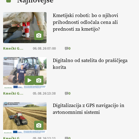
Najnovejše
EKOloško = logično: ekološka kmetija
KURNIK
Kmetijski roboti: bo o njihovi
prihodnosti odločala cena ali
EKOloško = logično: ekološka kmetija
prednosti za kmetijo?
HOMAR
Kmečki Glas
06.08.26 07:00
0
EKOloško = logično: VLOG Ekološko
kmetijstvo brez škropljenja?
Digitalno od satelita do prašičjega
korita
EKOloško = logično: ekološka kmetija
ALTENBAHER
Kmečki Glas
05.08.26 13:38
0
EKOloško = logično: ekološko oljarstvo
Digitalizacija z GPS navigacijo in
MORGAN
avtonomnimi sistemi
EKOloško = logično: ekološka kmetija
FREŠER
Kmečki Glas
05.08.26 12:11
0