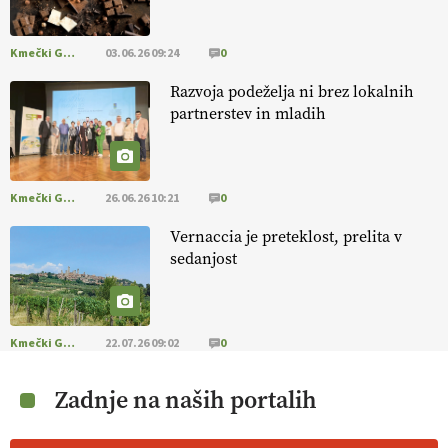
Kmečki Glas
03.06.26 09:24
0
Razvoja podeželja ni brez lokalnih
partnerstev in mladih
Kmečki Glas
26.06.26 10:21
0
Vernaccia je preteklost, prelita v
sedanjost
Kmečki Glas
22.07.26 09:02
0
Zadnje na naših portalih