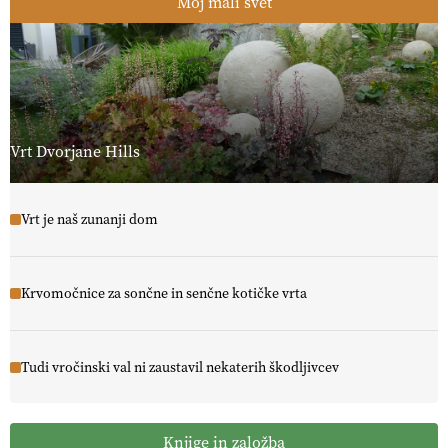
Moj mali svet
Vrt Dvorjane Hills
Vrt je naš zunanji dom
Krvomočnice za sončne in senčne kotičke vrta
Tudi vročinski val ni zaustavil nekaterih škodljivcev
Knjige in založba