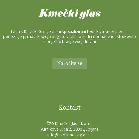
Tednik Kmečki Glas je edini specializirani tednik za kmetijstvo in
podeželje pri nas. S svojo bogato vsebino nudi informativno, strokovno
in prijetno branje vsej družini.
Naročite se
Kontakt
ČZD Kmečki glas, d. o. o .
Vurnikova ulica 2, 1000 Ljubljana
info@czd-kmeckiglas.si