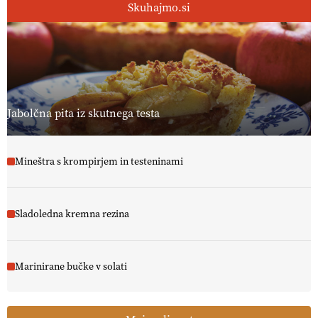
Skuhajmo.si
Jabolčna pita iz skutnega testa
Mineštra s krompirjem in testeninami
Sladoledna kremna rezina
Marinirane bučke v solati