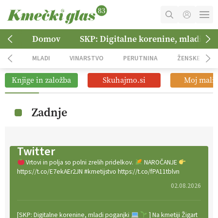
MOJ RAČUN
Domov
SKP: Digitalne korenine, mladi po
KOŠARICA
MLADI
VINARSTVO
PERUTNINA
ŽENSKE
NAROČITE SE
Knjige in založba
Skuhajmo.si
Moj mali 
OGLASNO TRŽENJE
Zadnje
Twitter
Vrtovi in polja so polni zrelih pridelkov.
NAROČANJE
https://t.co/E7ekAEr2JN #kmetijstvo https://t.co/fPA11tblvn
02.08.2026
[SKP: Digitalne korenine, mladi poganjki
] Na kmetiji Žigart