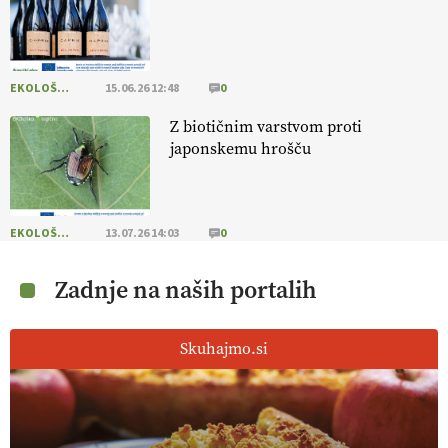
EKOLOŠKO LOGIČNO
15.06.26 12:48
0
Z biotičnim varstvom proti
japonskemu hrošču
EKOLOŠKO LOGIČNO
13.07.26 14:03
0
Zadnje na naših portalih
Skuhajmo.si