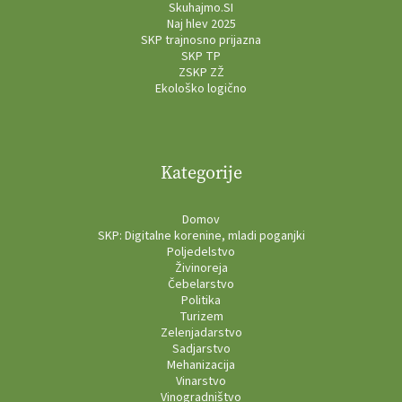
Skuhajmo.SI
Naj hlev 2025
SKP trajnosno prijazna
SKP TP
ZSKP ZŽ
Ekološko logično
Kategorije
Domov
SKP: Digitalne korenine, mladi poganjki
Poljedelstvo
Živinoreja
Čebelarstvo
Politika
Turizem
Zelenjadarstvo
Sadjarstvo
Mehanizacija
Vinarstvo
Vinogradništvo