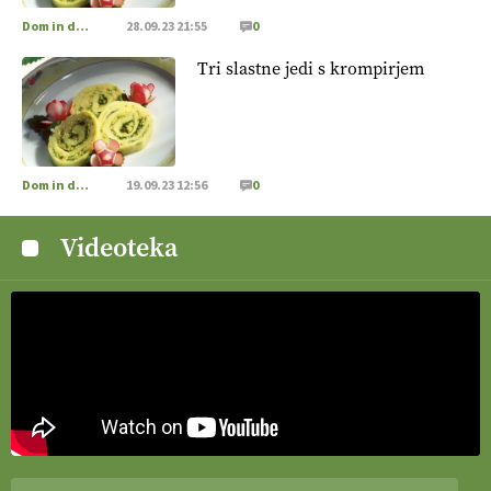
živali
, okolje
in kakovostna jajca
. VEČ
Dom in družina
28.09.23 21:55
0
https://t.co/PX49GVsP1M @EUAgri #IMCAP #CAP
https://t.co/a1xatzEeid
Tri slastne jedi s krompirjem
13.07.2026
[EKOloško = LOGIČNO
]
Za bolj zdrava tla, večjo odpornost
tal na sušo in manj škodljivcev.
VEČ
https://t.co/PgMzHo6tt3
Dom in družina
19.09.23 12:56
0
@EUAgri #IMCAP #CAP https://t.co/azYaR71AkI
10.07.2026
Videoteka
[EKOloško = LOGIČNO ] Ekološka hrana: Resnica ali le dobra
reklama?
PRISLUHNITE
@EUAgri #imcap #cap #eco #skp
#vlog https://t.co/yev5PreiJu
09.07.2026