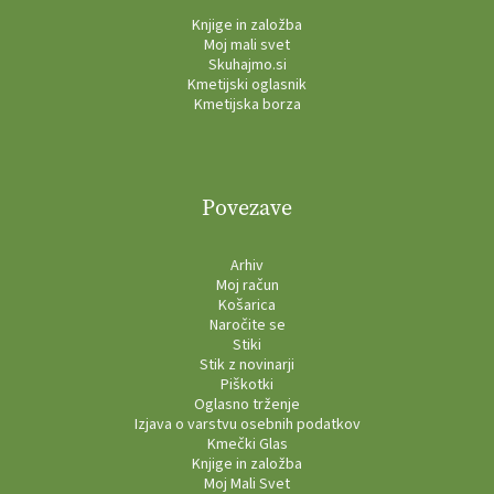
Knjige in založba
Moj mali svet
Skuhajmo.si
Kmetijski oglasnik
Kmetijska borza
Povezave
Arhiv
Moj račun
Košarica
Naročite se
Stiki
Stik z novinarji
Piškotki
Oglasno trženje
Izjava o varstvu osebnih podatkov
Kmečki Glas
Knjige in založba
Moj Mali Svet