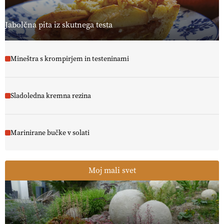
Jabolčna pita iz skutnega testa
Mineštra s krompirjem in testeninami
Sladoledna kremna rezina
Marinirane bučke v solati
Moj mali svet