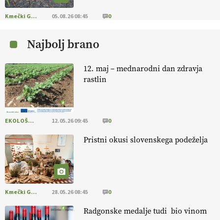
EKOloško = logično: ekološka kmetija
B'ZGAR
Kmečki Glas
05.08.26 08:45
0
Najbolj brano
EKOloško = logično: VLOG Okus je
pomembnejši od izgleda
12. maj – mednarodni dan zdravja
rastlin
EKOloško = logično: ekološka kmetija PR'
RAKARI
EKOLOŠKO LOGIČNO
12.05.26 09:45
0
EKOloško = logično: vinogradniško in
vinarsko posestvo DUCAL
Pristni okusi slovenskega podeželja
Kmečki Glas
28.05.26 08:45
0
Radgonske medalje tudi bio vinom