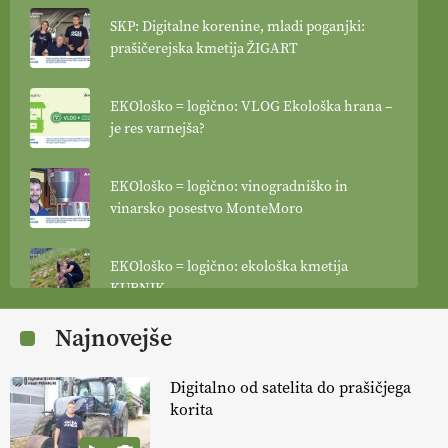
SKP: Digitalne korenine, mladi poganjki:
prašičerejska kmetija ŽIGART
EKOloško = logično: VLOG Ekološka hrana –
je res varnejša?
EKOloško = logično: vinogradniško in
vinarsko posestvo MonteMoro
EKOloško = logično: ekološka kmetija
KURNIK
Najnovejše
EKOloško = logično: ekološka kmetija
HOMAR
Digitalno od satelita do prašičjega
korita
EKOloško = logično: VLOG Ekološko