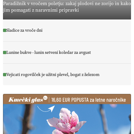
Paradižnik v vročem poletju: zakaj plodovi ne zorijo in kako
jim pomagati z naravnimi pripravki
Sladice za vroče dni
Lunine bukve - lunin setveni koledar za avgust
Vejicati rogovilček je užitni plevel, bogat z železom