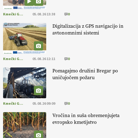
kmetijstvo brez škropljenja?
Kmečki Glas
05.08.26 13:38
0
EKOloško = logično: ekološka kmetija
ALTENBAHER
Digitalizacija z GPS navigacijo in
avtonomnimi sistemi
EKOloško = logično: ekološko oljarstvo
MORGAN
Kmečki Glas
05.08.26 12:11
0
EKOloško = logično: ekološka kmetija
Pomagajmo družini Bregar po
FREŠER
uničujočem požaru
KMETIJSKA LIGA PRVAKOV: POMLADITEV
KMETIJSKE EKIPE
Kmečki Glas
05.08.26 09:09
0
Vročina in suša obremenjujeta
KMETIJSKA LIGA PRVAKOV: UKRAJINA vs.
evropsko kmetijstvo
EVROPA