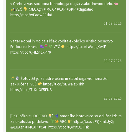
v Orehovi vasi sodobna tehnologija olajša vsakodnevno delo.
VEČ
@EUAgri #IMCAP #CAP #SKP #digitalno
https://t.co/wEaow88sh8
01.08.2026
Valter Kobal in Mojca Tiršek vodita ekološko vinsko posestvo
Fedora na Krasu.
VEČ
https://t.co/LaVojgKwfF
https://t.co/QHIZn0XP70
30.07.2026
Žetev žit je zaradi vročine in stabilnega vremena že
zaključena. VEČ
https://t.co/bBWaIz6Hhh
https://t.co/TtKoOF5ENS
23.07.2026
[EKOloško = LOGIČNO
]
Ameriške borovnice so odlična izbira
za ekološko pridelavo.
VEČ
https://t.co/aPQkmLUy2j
@EUAgri #IMCAP #CAP https://t.co/tQd9tB1THk