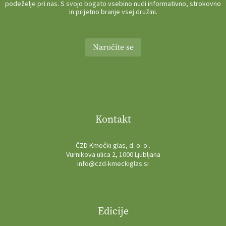
podeželje pri nas. S svojo bogato vsebino nudi informativno, strokovno
in prijetno branje vsej družini.
Naročite se
Kontakt
ČZD Kmečki glas, d. o. o .
Vurnikova ulica 2, 1000 Ljubljana
info@czd-kmeckiglas.si
Edicije