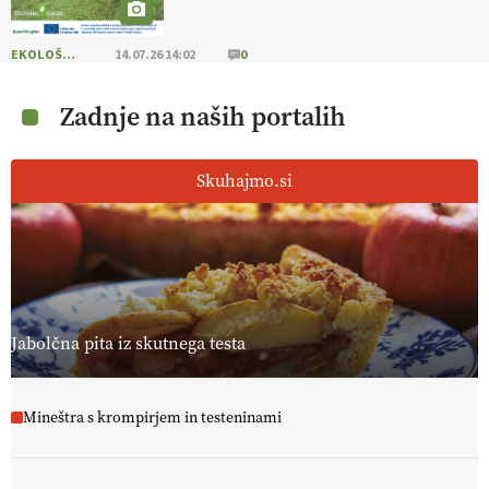
EKOLOŠKO LOGIČNO
14.07.26 14:02
0
Zadnje na naših portalih
Skuhajmo.si
Jabolčna pita iz skutnega testa
Mineštra s krompirjem in testeninami