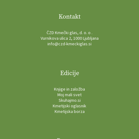
Kontakt
ČZD Kmečki glas, d. o. o .
Vurnikova ulica 2, 1000 Ljubljana
info@czd-kmeckiglas.si
Edicije
Knjige in založba
Moj mali svet
Skuhajmo.si
Kmetijski oglasnik
Kmetijska borza