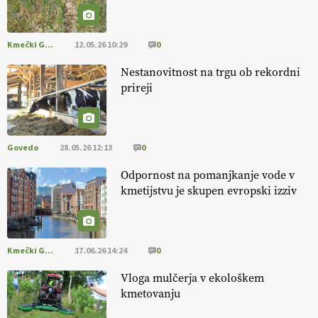
Kmečki Glas
12.05.26 10:29
0
Savinjčani proti predlaganim zadrževalnikom
Nestanovitnost na trgu ob rekordni
prireji
Govedo
28.05.26 12:13
0
Odpornost na pomanjkanje vode v
kmetijstvu je skupen evropski izziv
Kmečki Glas
17.06.26 14:24
0
Vloga mulčerja v ekološkem
kmetovanju