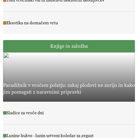
Tudi vročinski val ni zaustavil nekaterih škodljivcev
Eksotika na domačem vrtu
Knjige in založba
Paradižnik v vročem poletju: zakaj plodovi ne zorijo in kako
jim pomagati z naravnimi pripravki
Sladice za vroče dni
Lunine bukve - lunin setveni koledar za avgust