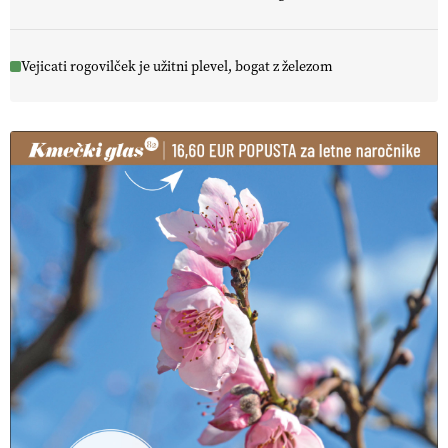
Vejicati rogovilček je užitni plevel, bogat z železom