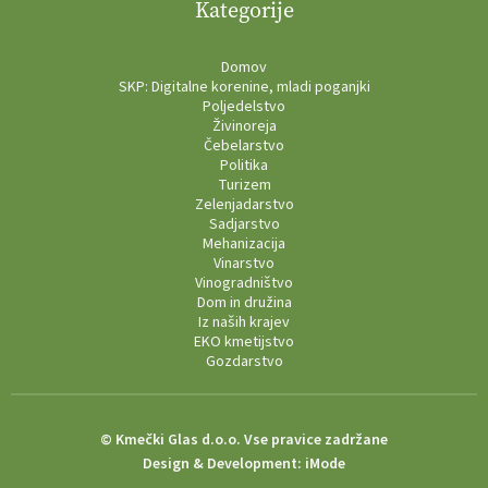
Kategorije
Domov
SKP: Digitalne korenine, mladi poganjki
Poljedelstvo
Živinoreja
Čebelarstvo
Politika
Turizem
Zelenjadarstvo
Sadjarstvo
Mehanizacija
Vinarstvo
Vinogradništvo
Dom in družina
Iz naših krajev
EKO kmetijstvo
Gozdarstvo
© Kmečki Glas d.o.o. Vse pravice zadržane
Design & Development:
iMode