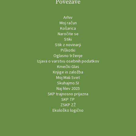
Povezave
Arhiv
Moj račun
Košarica
Naročite se
Stiki
Stik z novinarji
Piškotki
Oglasno trženje
Izjava o varstvu osebnih podatkov
Kmečki Glas
Knjige in založba
Moj Mali Svet
Skuhajmo.SI
Naj hlev 2025
SKP trajnosno prijazna
SKP TP
ZSKP ZŽ
Ekološko logično