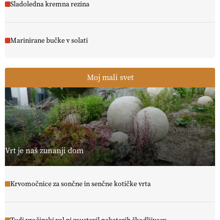
Sladoledna kremna rezina
Marinirane bučke v solati
Moj mali svet
Vrt je naš zunanji dom
Krvomočnice za sončne in senčne kotičke vrta