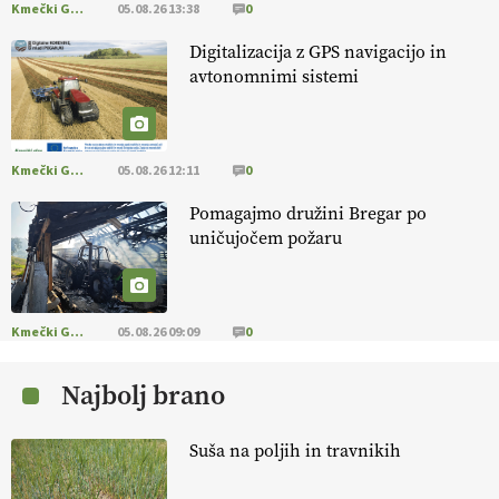
Kmečki Glas
05.08.26 13:38
0
EKOloško = logično: ekološka kmetija PR'
Digitalizacija z GPS navigacijo in
RAKARI
avtonomnimi sistemi
EKOloško = logično: STROKOVNA OKROGLA
MIZA "Zakaj so ekološki proizvodi
Kmečki Glas
05.08.26 12:11
0
podcenjeni?"
Pomagajmo družini Bregar po
EKOloško = logično: ekološkio čebelarstvo
uničujočem požaru
BOZOVIČAR
EKOloško = logično: kmetija SADONIK
Kmečki Glas
05.08.26 09:09
0
Najbolj brano
EKOloško = logično: kmetija Pr' POLONI in
JURIJU
Suša na poljih in travnikih
EKOloško = logično: kmetija ZEL