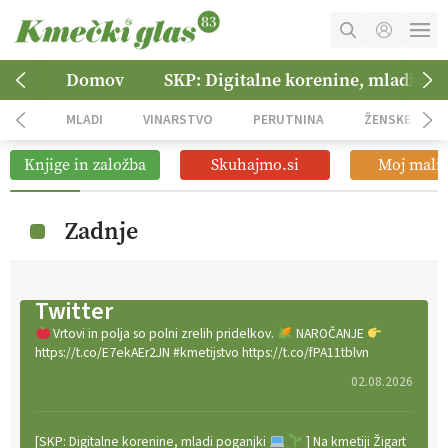
MOJ RAČUN
Domov
SKP: Digitalne korenine, mladi po
KOŠARICA
MLADI
VINARSTVO
PERUTNINA
ŽENSKE
NAROČITE SE
Knjige in založba
Skuhajmo.si
Moj mali 
OGLASNO TRŽENJE
Zadnje
Twitter
Vrtovi in polja so polni zrelih pridelkov.
NAROČANJE
https://t.co/E7ekAEr2JN #kmetijstvo https://t.co/fPA11tblvn
02.08.2026
[SKP: Digitalne korenine, mladi poganjki
] Na kmetiji Žigart