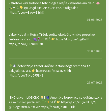
v Orehovi vasi sodobna tehnologija olajša vsakodnevno delo.
VEČ
@EUAgri #IMCAP #CAP #SKP #digitalno
https://t.co/wEaow88sh8
01.08.2026
Valter Kobal in Mojca Tiršek vodita ekološko vinsko posestvo
Fedora na Krasu.
VEČ
https://t.co/LaVojgKwfF
https://t.co/QHIZn0XP70
30.07.2026
Žetev žit je zaradi vročine in stabilnega vremena že
zaključena. VEČ
https://t.co/bBWaIz6Hhh
https://t.co/TtKoOF5ENS
23.07.2026
[EKOloško = LOGIČNO
]
Ameriške borovnice so odlična izbira
za ekološko pridelavo.
VEČ
https://t.co/aPQkmLUy2j
@EUAgri #IMCAP #CAP https://t.co/tQd9tB1THk