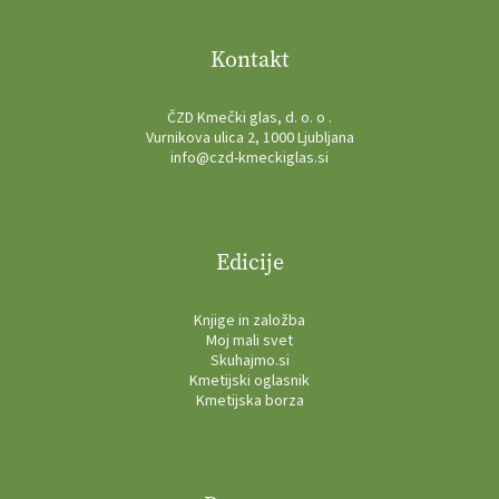
Kontakt
ČZD Kmečki glas, d. o. o .
Vurnikova ulica 2, 1000 Ljubljana
info@czd-kmeckiglas.si
Edicije
Knjige in založba
Moj mali svet
Skuhajmo.si
Kmetijski oglasnik
Kmetijska borza