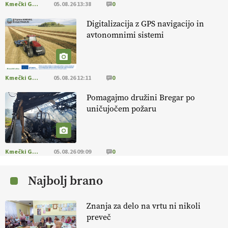
Kmečki Glas
05.08.26 13:38
0
EKOloško = logično: ekološka kmetija PR'
Digitalizacija z GPS navigacijo in
RAKARI
avtonomnimi sistemi
EKOloško = logično: STROKOVNA OKROGLA
MIZA "Zakaj so ekološki proizvodi
Kmečki Glas
05.08.26 12:11
0
podcenjeni?"
Pomagajmo družini Bregar po
EKOloško = logično: ekološkio čebelarstvo
uničujočem požaru
BOZOVIČAR
EKOloško = logično: kmetija SADONIK
Kmečki Glas
05.08.26 09:09
0
Najbolj brano
EKOloško = logično: kmetija Pr' POLONI in
JURIJU
Znanja za delo na vrtu ni nikoli
preveč
EKOloško = logično: kmetija ZEL