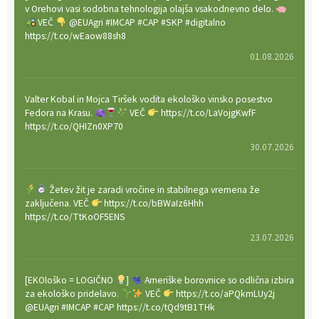
v Orehovi vasi sodobna tehnologija olajša vsakodnevno delo.
VEČ
@EUAgri #IMCAP #CAP #SKP #digitalno
https://t.co/wEaow88sh8
01.08.2026
Valter Kobal in Mojca Tiršek vodita ekološko vinsko posestvo
Fedora na Krasu.
VEČ
https://t.co/LaVojgKwfF
https://t.co/QHIZn0XP70
30.07.2026
Žetev žit je zaradi vročine in stabilnega vremena že
zaključena. VEČ
https://t.co/bBWaIz6Hhh
https://t.co/TtKoOF5ENS
23.07.2026
[EKOloško = LOGIČNO
]
Ameriške borovnice so odlična izbira
za ekološko pridelavo.
VEČ
https://t.co/aPQkmLUy2j
@EUAgri #IMCAP #CAP https://t.co/tQd9tB1THk