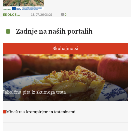
EKOLOŠKO LOGIČNO
15.07.26 08:21
0
Zadnje na naših portalih
Skuhajmo.si
Jabolčna pita iz skutnega testa
Mineštra s krompirjem in testeninami