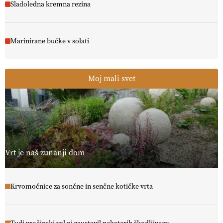
Sladoledna kremna rezina
Marinirane bučke v solati
Moj mali svet
Vrt je naš zunanji dom
Krvomočnice za sončne in senčne kotičke vrta