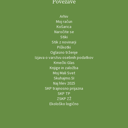
Povezave
Arhiv
Moj račun
Košarica
Naročite se
Stiki
Stik z novinarji
Piškotki
Oglasno trženje
Izjava o varstvu osebnih podatkov
Kmečki Glas
Knjige in založba
Moj Mali Svet
Skuhajmo.SI
Naj hlev 2025
SKP trajnosno prijazna
SKP TP
ZSKP ZŽ
Ekološko logično