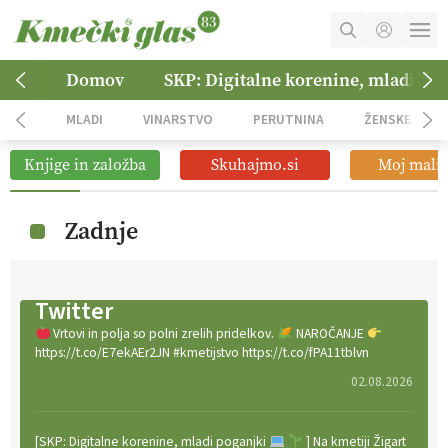
MOJ RAČUN
Domov
SKP: Digitalne korenine, mladi po
KOŠARICA
MLADI
VINARSTVO
PERUTNINA
ŽENSKE
NAROČITE SE
Knjige in založba
Skuhajmo.si
Moj mali 
OGLASNO TRŽENJE
Zadnje
Twitter
Vrtovi in polja so polni zrelih pridelkov.
NAROČANJE
https://t.co/E7ekAEr2JN #kmetijstvo https://t.co/fPA11tblvn
02.08.2026
[SKP: Digitalne korenine, mladi poganjki
] Na kmetiji Žigart