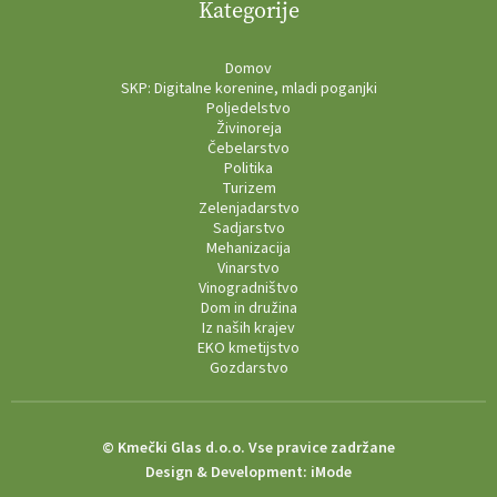
Kategorije
Domov
SKP: Digitalne korenine, mladi poganjki
Poljedelstvo
Živinoreja
Čebelarstvo
Politika
Turizem
Zelenjadarstvo
Sadjarstvo
Mehanizacija
Vinarstvo
Vinogradništvo
Dom in družina
Iz naših krajev
EKO kmetijstvo
Gozdarstvo
© Kmečki Glas d.o.o. Vse pravice zadržane
Design & Development:
iMode