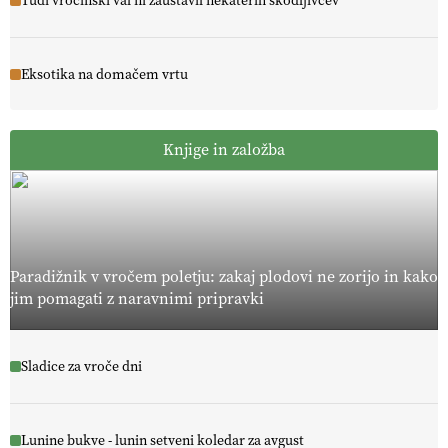
Tudi vročinski val ni zaustavil nekaterih škodljivcev
Eksotika na domačem vrtu
Knjige in založba
Paradižnik v vročem poletju: zakaj plodovi ne zorijo in kako
jim pomagati z naravnimi pripravki
Sladice za vroče dni
Lunine bukve - lunin setveni koledar za avgust