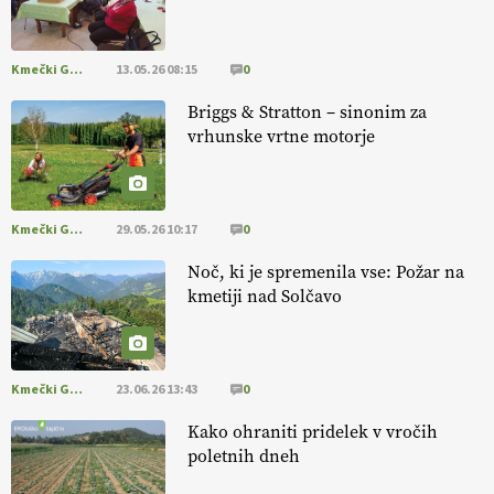
Kmečki Glas
13.05.26 08:15
0
Savinjčani proti predlaganim zadrževalnikom
Briggs & Stratton – sinonim za
vrhunske vrtne motorje
Kmečki Glas
29.05.26 10:17
0
Noč, ki je spremenila vse: Požar na
kmetiji nad Solčavo
Kmečki Glas
23.06.26 13:43
0
Kako ohraniti pridelek v vročih
poletnih dneh