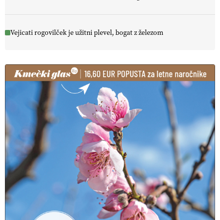
Vejicati rogovilček je užitni plevel, bogat z železom