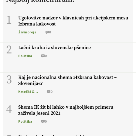
živali
, okolje
in kakovostna jajca
. VEČ
https://t.co/PX49GVsP1M @EUAgri #IMCAP #CAP
1
https://t.co/a1xatzEeid
Ugotovitve nadzor v klavnicah pri akcijskem mesu
Izbrana kakovost
13.07.2026
Živinoreja
0
[EKOloško = LOGIČNO
]
Za bolj zdrava tla, večjo odpornost
2
Lačni kruha iz slovenske pšenice
tal na sušo in manj škodljivcev.
VEČ
https://t.co/PgMzHo6tt3
@EUAgri #IMCAP #CAP https://t.co/azYaR71AkI
Politika
0
10.07.2026
3
Kaj je nacionalna shema »Izbrana kakovost –
[EKOloško = LOGIČNO ] Ekološka hrana: Resnica ali le dobra
Slovenija«?
reklama?
PRISLUHNITE
@EUAgri #imcap #cap #eco #skp
Kmečki Glas
0
#vlog https://t.co/yev5PreiJu
09.07.2026
4
Shema IK žit bi lahko v najboljšem primeru
zaživela jeseni 2021
Politika
0