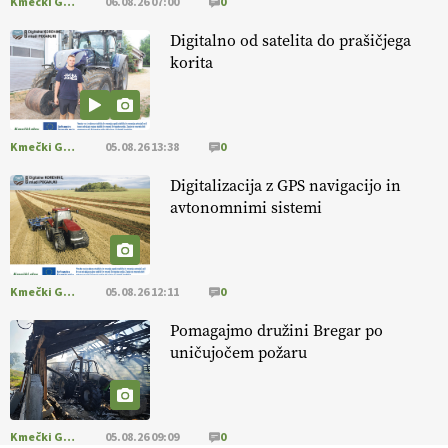
Kmečki Glas
06.08.26 07:00
0
KMETIJSKA LIGA PRVAKOV: UKRAJINA vs.
EVROPA
Digitalno od satelita do prašičjega
korita
EKOloško = logično: ekološka kmetija
B'ZGAR
Kmečki Glas
05.08.26 13:38
0
EKOloško = logično: ekološka kmetija PR'
Digitalizacija z GPS navigacijo in
RAKARI
avtonomnimi sistemi
EKOloško = logično: STROKOVNA OKROGLA
MIZA "Zakaj so ekološki proizvodi
Kmečki Glas
05.08.26 12:11
0
podcenjeni?"
Pomagajmo družini Bregar po
EKOloško = logično: ekološkio čebelarstvo
uničujočem požaru
BOZOVIČAR
EKOloško = logično: kmetija SADONIK
Kmečki Glas
05.08.26 09:09
0