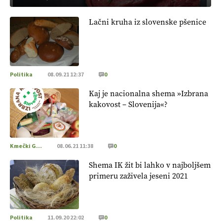
Lačni kruha iz slovenske pšenice
Politika
08.09.21 12:37
0
Kaj je nacionalna shema »Izbrana
kakovost – Slovenija«?
Kmečki Glas
08.06.21 11:38
0
Shema IK žit bi lahko v najboljšem
primeru zaživela jeseni 2021
Politika
11.09.20 22:02
0