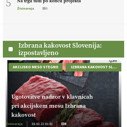
5
Na trgu tudi po koncu projekta
Živinoreja
0
Izbrana kakovost Slovenija:
izpostavljeno
AKCIJSKO MESO STEGNO
IZBRANA KAKOVOST SLOVENIJ
Ugotovitve nadzor v klavnicah
pri akcijskem mesu Izbrana
kakovost
Živinoreja
18.02.22 15:41
0