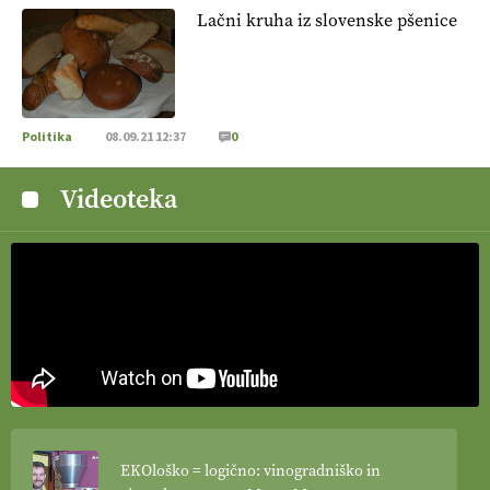
Lačni kruha iz slovenske pšenice
Politika
08.09.21 12:37
0
Videoteka
EKOloško = logično: vinogradniško in