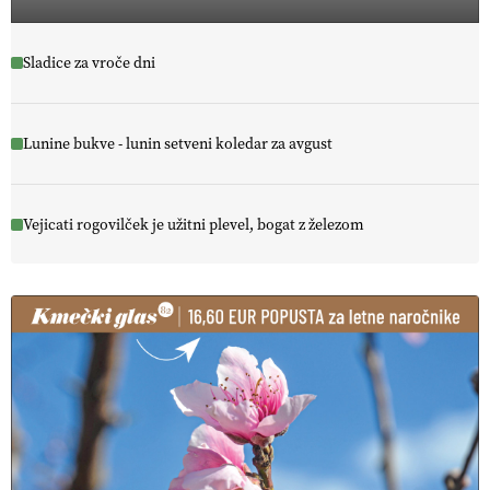
Sladice za vroče dni
Lunine bukve - lunin setveni koledar za avgust
Vejicati rogovilček je užitni plevel, bogat z železom