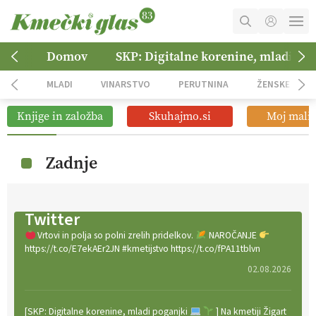
MOJ RAČUN
Domov
SKP: Digitalne korenine, mladi po
KOŠARICA
MLADI
VINARSTVO
PERUTNINA
ŽENSKE
NAROČITE SE
Knjige in založba
Skuhajmo.si
Moj mali 
OGLASNO TRŽENJE
Zadnje
Twitter
Vrtovi in polja so polni zrelih pridelkov.
NAROČANJE
https://t.co/E7ekAEr2JN #kmetijstvo https://t.co/fPA11tblvn
02.08.2026
[SKP: Digitalne korenine, mladi poganjki
] Na kmetiji Žigart