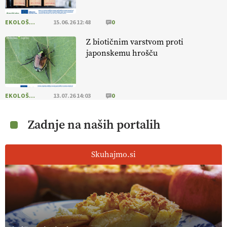
EKOLOŠKO LOGIČNO
15.06.26 12:48
0
Z biotičnim varstvom proti
japonskemu hrošču
EKOLOŠKO LOGIČNO
13.07.26 14:03
0
Zadnje na naših portalih
Skuhajmo.si