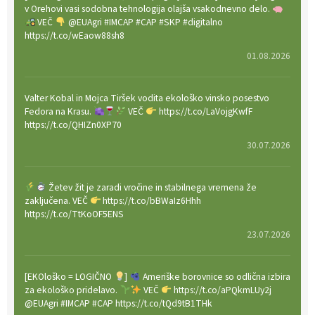
v Orehovi vasi sodobna tehnologija olajša vsakodnevno delo.
VEČ
@EUAgri #IMCAP #CAP #SKP #digitalno
https://t.co/wEaow88sh8
01.08.2026
Valter Kobal in Mojca Tiršek vodita ekološko vinsko posestvo
Fedora na Krasu.
VEČ
https://t.co/LaVojgKwfF
https://t.co/QHIZn0XP70
30.07.2026
Žetev žit je zaradi vročine in stabilnega vremena že
zaključena. VEČ
https://t.co/bBWaIz6Hhh
https://t.co/TtKoOF5ENS
23.07.2026
[EKOloško = LOGIČNO
]
Ameriške borovnice so odlična izbira
za ekološko pridelavo.
VEČ
https://t.co/aPQkmLUy2j
@EUAgri #IMCAP #CAP https://t.co/tQd9tB1THk