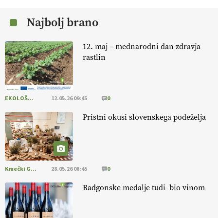
Najbolj brano
EKOloško = logično: kmetija Pr' POLONI in
JURIJU
12. maj – mednarodni dan zdravja
rastlin
EKOloško = logično: kmetija ZEL
EKOLOŠKO LOGIČNO
12.05.26 09:45
0
Savinjčani proti predlaganim zadrževalnikom
Pristni okusi slovenskega podeželja
Kmečki Glas
28.05.26 08:45
0
Radgonske medalje tudi bio vinom