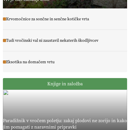
Krvomočnice za sončne in senčne kotičke vrta
Tudi vročinski val ni zaustavil nekaterih škodljivcev
Eksotika na domačem vrtu
Knjige in založba
Paradižnik v vročem poletju: zakaj plodovi ne zorijo in kako
jim pomagati z naravnimi pripravki