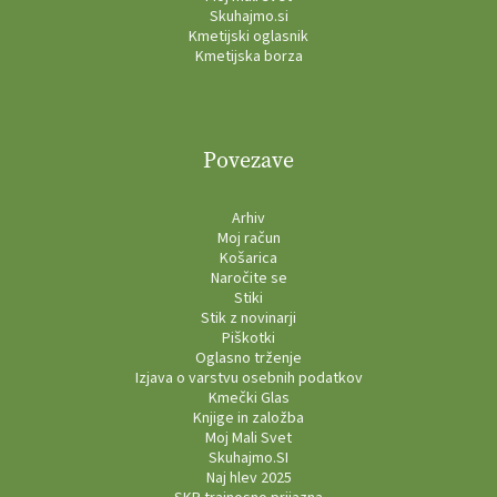
Skuhajmo.si
Kmetijski oglasnik
Kmetijska borza
Povezave
Arhiv
Moj račun
Košarica
Naročite se
Stiki
Stik z novinarji
Piškotki
Oglasno trženje
Izjava o varstvu osebnih podatkov
Kmečki Glas
Knjige in založba
Moj Mali Svet
Skuhajmo.SI
Naj hlev 2025