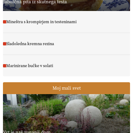
Jabolčna pita iz skutnega testa
Mineštra s krompirjem in testeninami
Sladoledna kremna rezina
Marinirane bučke v solati
Moj mali svet
Vrt je naš zunanji dom