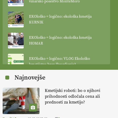
vinarsko posestvo MonteMoro
EKOloško = logično: ekološka kmetija
KURNIK
EKOloško = logično: ekološka kmetija
HOMAR
EKOloško = logično: VLOG Ekološko
kmetijstvo brez škropljenja?
Najnovejše
EKOloško = logično: ekološka kmetija
FREŠER
Kmetijski roboti: bo o njihovi
prihodnosti odločala cena ali
KMETIJSKA LIGA PRVAKOV: POMLADITEV
prednosti za kmetijo?
KMETIJSKE EKIPE