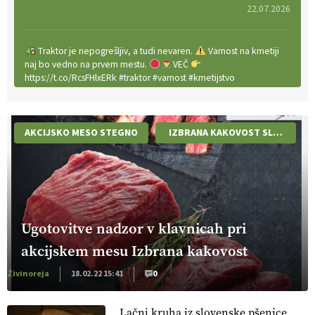
22.07.2026
Traktor je nepogrešljiv, a tudi nevaren.
Varnost na kmetiji
naj bo vedno na prvem mestu.
VEČ
https://t.co/RcsFHlxERk #traktor #varnost #kmetijstvo
https://t.co/L4Er80AtXS
22.07.2026
AKCIJSKO MESO STEGNO
IZBRANA KAKOVOST SLOVENIJA
[EKOloško = LOGIČNO
]
Za uspešno ohranjanje travišč sta
ključna kmetijstvo
in predvsem reja travojedih živali
. VEČ
https://t.co/YvDmY3UNng @EUAgri #IMCAP #CAP
https://t.co/Wz0y1nUcWl
21.07.2026
Ugotovitve nadzor v klavnicah pri
akcijskem mesu Izbrana kakovost
[EKOloško = LOGIČNO
]
Pet-nat je vse bolj priljubljeno
naravno peneče vino, tudi v Sloveniji.
VEČ
Živinoreja
18.02.22 15:41
0
https://t.co/9fpqD3fCrE @EUAgri #IMCAP #CAP
https://t.co/iQ8HkdQnsD
Lačni kruha iz slovenske pšenice