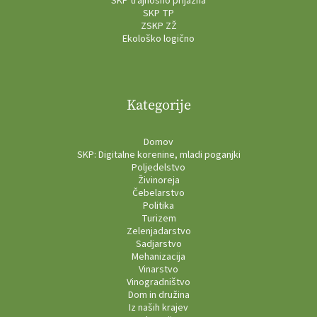
SKP trajnosno prijazna
SKP TP
ZSKP ZŽ
Ekološko logično
Kategorije
Domov
SKP: Digitalne korenine, mladi poganjki
Poljedelstvo
Živinoreja
Čebelarstvo
Politika
Turizem
Zelenjadarstvo
Sadjarstvo
Mehanizacija
Vinarstvo
Vinogradništvo
Dom in družina
Iz naših krajev