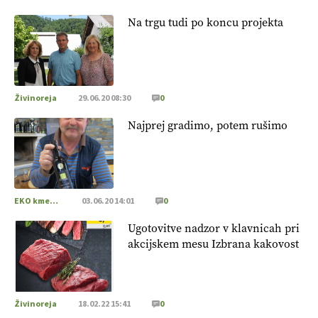
Na trgu tudi po koncu projekta
Živinoreja
29.06.20 08:30
0
Najprej gradimo, potem rušimo
EKO kmetijstvo
03.06.20 14:01
0
Ugotovitve nadzor v klavnicah pri
akcijskem mesu Izbrana kakovost
Živinoreja
18.02.22 15:41
0