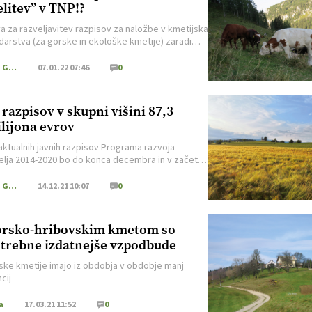
elitev” v TNP!?
a za razveljavitev razpisov za naložbe v kmetijska
arstva (za gorske in ekološke kmetije) zaradi
stnega ravnanja, ki žal ni nič novega, ampak se
e več let.
Kmečki Glas
07.01.22 07:46
0
 razpisov v skupni višini 87,3
lijona evrov
aktualnih javnih razpisov Programa razvoja
lja 2014-2020 bo do konca decembra in v začetku
22 objavljenih še 12 razpisov.
Kmečki Glas
14.12.21 10:07
0
rsko-hribovskim kmetom so
trebne izdatnejše vzpodbude
ske kmetije imajo iz obdobja v obdobje manj
cij
a
17.03.21 11:52
0