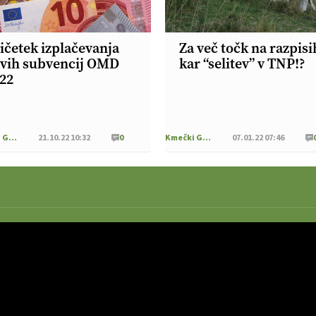
ičetek izplačevanja
Za več točk na razpisi
vih subvencij OMD
kar “selitev” v TNP!?
22
Kmečki Glas
21.10.22 10:32
0
Kmečki Glas
07.01.22 07:46