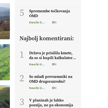
5
Spremembe točkovanja
OMD
Kmečki Glas
0
Najbolj komentirani:
1
Država je prisilila kmete,
da so si kupili kalkulatorje
in zdaj računajo
Kmečki Glas
0
2
So mladi prevzemniki na
OMD drugorazredni?
Kmečki Glas
0
3
V planinah je lahko
poezija, ne pa ekonomija