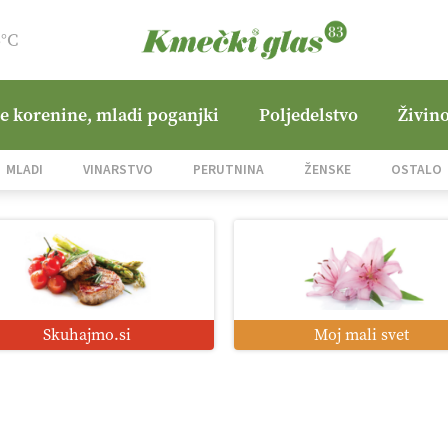
6°C
ne korenine, mladi poganjki
Poljedelstvo
Živino
MLADI
VINARSTVO
PERUTNINA
ŽENSKE
OSTALO
Skuhajmo.si
Moj mali svet