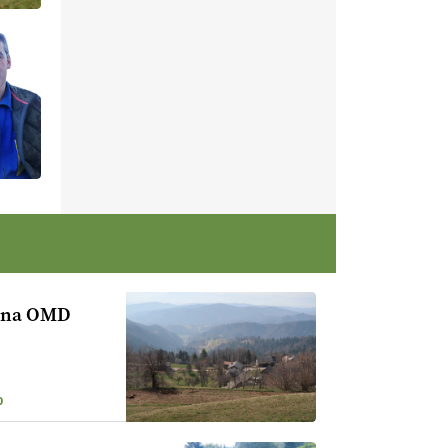
i na OMD
0