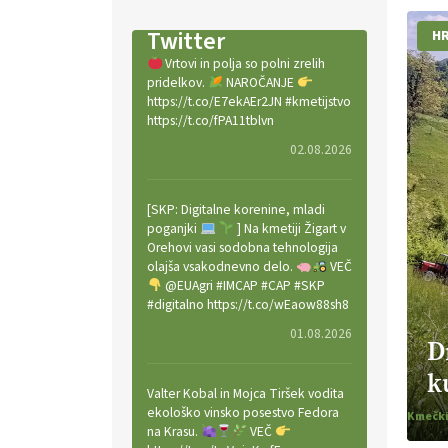
Twitter
HR
Vrtovi in polja so polni zrelih
pridelkov.
NAROČANJE
https://t.co/E7ekAEr2JN #kmetijstvo
https://t.co/fPA11tblvn
02.08.2026
[SKP: Digitalne korenine, mladi
poganjki
] Na kmetiji Žigart v
Orehovi vasi sodobna tehnologija
olajša vsakodnevno delo.
VEČ
@EUAgri #IMCAP #CAP #SKP
#digitalno https://t.co/wEaow88sh8
01.08.2026
D
k
Valter Kobal in Mojca Tiršek vodita
ekološko vinsko posestvo Fedora
na Krasu.
VEČ