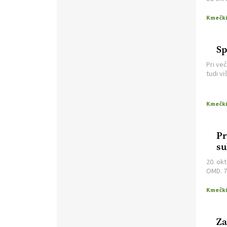
nevaren.
Varnost na kmetiji naj
garanje
bo vedno na prvem mestu.
VEČ
https://t.co/RcsFHlxERk
#traktor #varnost #kmetijstvo
https://t.co/L4Er80AtXS
S
22.07.2026
Pri več
tudi vi
gorski 
[EKOloško = LOGIČNO
]
Za
slednje 
uspešno ohranjanje travišč sta
ključna kmetijstvo
in predvsem
reja travojedih živali
. VEČ
https://t.co/YvDmY3UNng @EUAgri
Pr
#IMCAP #CAP
su
https://t.co/Wz0y1nUcWl
21.07.2026
20. ok
OMD. 7
bo izp
[EKOloško = LOGIČNO
]
Pet-nat je vse bolj priljubljeno
naravno peneče vino, tudi v
Za
Sloveniji.
VEČ