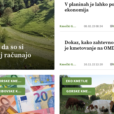
V planinah je lahko po
ekonomija
Kmečki Glas
08.02.23 08:34
Dokaz, kako zahtevno
 da so si
je kmetovanje na OM
aj računajo
Kmečki Glas
10.11.22 12:20
ORSKE KMETIJE
EKO KMETIJE
IBOVSKE KMETIJE
GORSKE KMETIJE