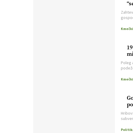
https://t.co/9fpqD3fCrE @EUAgri
“s
#IMCAP #CAP
Zahtev
https://t.co/iQ8HkdQnsD
gospod
20.07.2026
nedopu
vleče ž
[EKOloško = LOGIČNO
]
Posestvo MonteMoro – ekološka
19
pridelava z mislijo na naravo.
mi
VEČ
https://t.co/Z7jXvK4gjr
@EUAgri #IMCAP #CAP
Poleg 
https://t.co/Bf31lnQSIb
podeže
leta 20
15.07.2026
[EKOloško = LOGIČNO
]
Go
Poleti pridelek rešujejo zdrava tla
po
in vlaga.
VEČ
https://t.co/qmMX2yevum @EUAgri
Hribov
#IMCAP #CAP
subven
https://t.co/dDwsipE645
Politik
15.07.2026