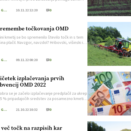
, včasih celo na robu življenjske nevarnosti ...
Kmečki Glas
10.11.22 12:20
0
premembe točkovanja OMD
ini kmetij se bo spremenilo število točk in s tem
šina plačil. Navzgor, navzdol? Hribovski, višinski in
kmetje so zaskrbljeni, kajti običajno jih doleti
...
Kmečki Glas
09.11.22 08:20
0
ičetek izplačevanja prvih
bvencij OMD 2022
tobra se je začelo izplačevanje predplačil za ukrep
5 % pripadajočih sredstev za posamezno kmetijo
lačanih za večino upravičenih kmetij.
Kmečki Glas
21.10.22 10:32
0
 več točk na razpisih kar