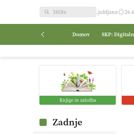
Ljubljana
26.
Domov
SKP: Digital
Knjige in založba
Zadnje