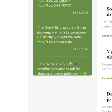
https://t.co/LaVojgKwfF
https://t.co/QHIZn0XP70
So
30.07.2026
dr
Tisti, 
vseh k
Žetev žit je zaradi vročine in
vstopn
stabilnega vremena že zaključena.
drugor
VEČ
https://t.co/bBWaIz6Hhh
https://t.co/TtKoOF5ENS
23.07.2026
V 
ek
[EKOloško = LOGIČNO
]
Ekonom
Ameriške borovnice so odlična
posebn
relief i
izbira za ekološko pridelavo.
VEČ
https://t.co/aPQkmLUy2j
@EUAgri #IMCAP #CAP
https://t.co/tQd9tB1THk
Do
22.07.2026
je
Od ran
Traktor je nepogrešljiv, a tudi
Za ohr