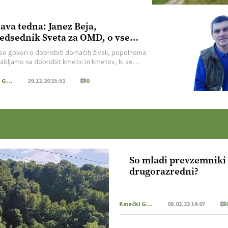
java tedna: Janez Beja,
edsednik Sveta za OMD, o vse
abših pogojih za delo na
 se govori o dobrobiti domačih živali, popolnoma
ibovskih
abljamo na dobrobit kmetic in kmetov, ki se
sprašujejo, ali je smiselno vztrajati pri tako
 ekonomskem stanju hribovskih kmetij.
Kmečki Glas
29.12.20 15:51
0
So mladi prevzemnik
drugorazredni?
Kmečki Glas
08.03.23 14:07