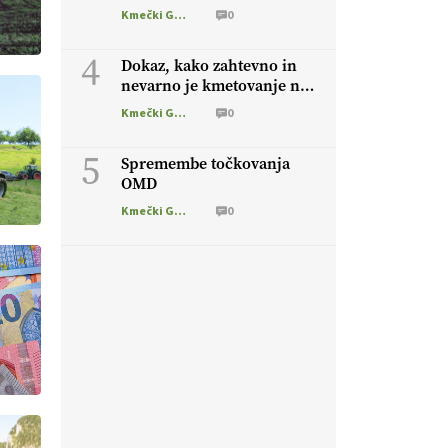
Kmečki Glas
0
4
Dokaz, kako zahtevno in
nevarno je kmetovanje na
OMD
Kmečki Glas
0
5
Spremembe točkovanja
OMD
Kmečki Glas
0