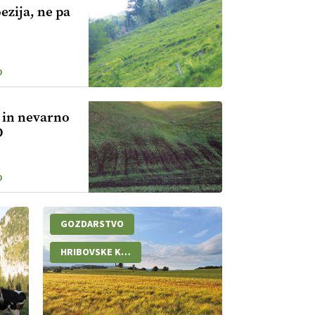
ezija, ne pa
0
 in nevarno
D
0
GOZDARSTVO
HRIBOVSKE KMETIJE