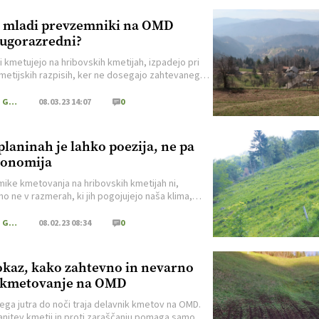
 mladi prevzemniki na OMD
ugorazredni?
ki kmetujejo na hribovskih kmetijah, izpadejo pri
metijskih razpisih, ker ne dosegajo zahtevanega
ega praga dohodka. A ne dovolijo, da bi bili
azredni še pri razpisih za mlade prevzemnike!
Kmečki Glas
08.03.23 14:07
0
planinah je lahko poezija, ne pa
onomija
ike kmetovanja na hribovskih kmetijah ni,
o ne v razmerah, ki jih pogojujejo naša klima,
n lastnosti tal.
Kmečki Glas
08.02.23 08:34
0
kaz, kako zahtevno in nevarno
 kmetovanje na OMD
ega jutra do noči traja delavnik kmetov na OMD.
anitev kmetij in proti zaraščanju pomaga samo