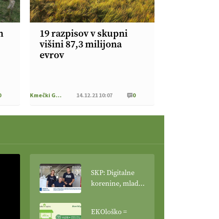
h
19 razpisov v skupni
višini 87,3 milijona
evrov
0
Kmečki Glas
14.12.21 10:07
0
SKP: Digitalne
korenine, mladi
poganjki:
prašičerejska
EKOloško =
kmetija ŽIGART