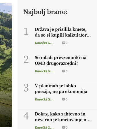
Najbolj brano:
1
Država je prisilila kmete,
da so si kupili kalkulatorje
in zdaj računajo
Kmečki Glas
0
2
So mladi prevzemniki na
OMD drugorazredni?
Kmečki Glas
0
3
V planinah je lahko
poezija, ne pa ekonomija
Kmečki Glas
0
4
Dokaz, kako zahtevno in
nevarno je kmetovanje na
OMD
Kmečki Glas
0