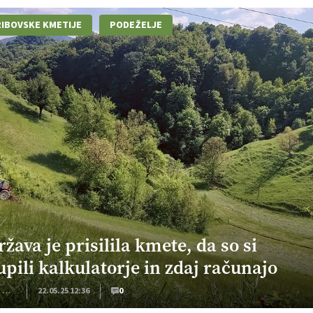
IBOVSKE KMETIJE
PODEŽELJE
ržava je prisilila kmete, da so si
upili kalkulatorje in zdaj računajo
Kmečki Glas
22.05.25 12:36
0