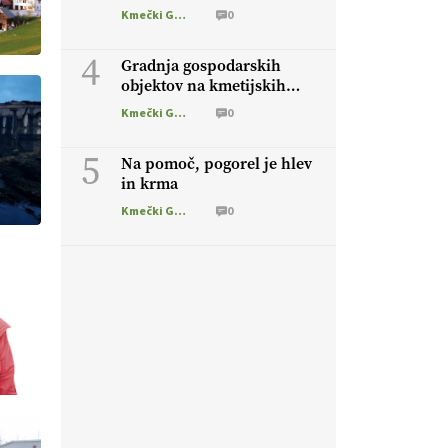
hlevov
Kmečki Glas
0
4
Gradnja gospodarskih
objektov na kmetijskih
zemljiščih
Kmečki Glas
0
5
Na pomoč, pogorel je hlev
in krma
Kmečki Glas
0