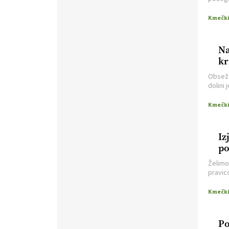
nevaren.
Varnost na kmetiji naj
kmetij
bo vedno na prvem mestu.
VEČ
https://t.co/RcsFHlxERk
#traktor #varnost #kmetijstvo
https://t.co/L4Er80AtXS
Na
22.07.2026
k
Obseže
dolini 
[EKOloško = LOGIČNO
]
Za
kvadra
uspešno ohranjanje travišč sta
pogore
ključna kmetijstvo
in predvsem
reja travojedih živali
. VEČ
https://t.co/YvDmY3UNng @EUAgri
Iz
#IMCAP #CAP
po
https://t.co/Wz0y1nUcWl
pr
21.07.2026
Želimo
pravic
zavida
da svo
[EKOloško = LOGIČNO
]
Pet-nat je vse bolj priljubljeno
naravno peneče vino, tudi v
Po
Sloveniji.
VEČ