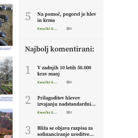
5
Na pomoč, pogorel je hlev
in krma
Kmečki Glas
0
Najbolj komentirani:
1
V zadnjih 10 letih 50.000
krav manj
Kmečki Glas
0
2
Prilagoditev hlevov
izvajanju nadstandardnih
zahtev s področja
Kmečki Glas
0
dobrobiti živali
3
Bliža se objava razpisa za
sofinanciranje ureditve