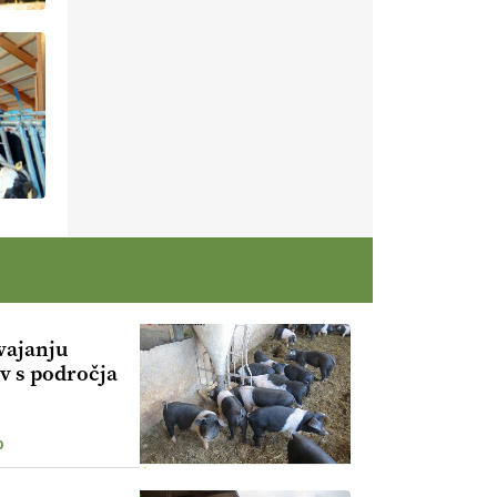
vajanju
v s področja
0