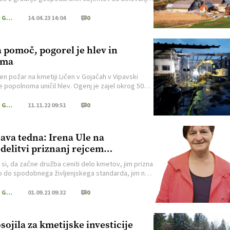
e ali pa bo to dolgotrajen in drag postopek.
Kmečki Glas
14.04.23 14:04
0
 pomoč, pogorel je hlev in
rma
n požar na kmetiji Ličen v Gojačah v Vipavski
je popolnoma uničil hlev. Ogenj je zajel okrog 500
tnih metrov gospodarskega objekta, ob tem pa je
lo še 250 bal sena. Prosijo za pomoč.
Kmečki Glas
11.11.22 09:51
0
java tedna: Irena Ule na
delitvi priznanj rejcem
ašičev na sejmu Agra
 si, da začne družba ceniti delo kmetov, jim prizna
o do spodobnega življenjskega standarda, jim ne
 dobrih strojev, hkrati pa jim pomaga omogočiti,
jim prašičem lahko nudijo nekoliko večje razkošje.
Kmečki Glas
01.09.21 09:32
0
sojila za kmetijske investicije