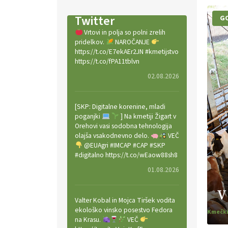
Twitter
G
Vrtovi in polja so polni zrelih
pridelkov.
NAROČANJE
https://t.co/E7ekAEr2JN #kmetijstvo
https://t.co/fPA11tblvn
02.08.2026
[SKP: Digitalne korenine, mladi
poganjki
] Na kmetiji Žigart v
Orehovi vasi sodobna tehnologija
olajša vsakodnevno delo.
VEČ
@EUAgri #IMCAP #CAP #SKP
#digitalno https://t.co/wEaow88sh8
01.08.2026
V
Valter Kobal in Mojca Tiršek vodita
ekološko vinsko posestvo Fedora
na Krasu.
VEČ