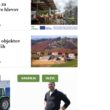
 za
ve hlevov
0
 objektov
čih
0
VNOST
GRADNJA
HLEVI