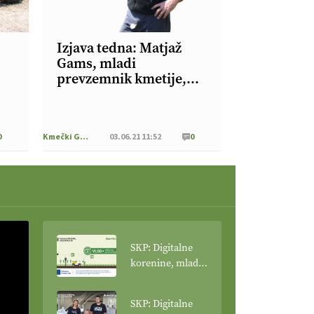
Izjava tedna: Matjaž
Gams, mladi
prevzemnik kmetije,
kjer se ukvarjajo s
prirejo mleka, o težavah
glede gradnje novega
0
Kmečki Glas
03.06.21 11:52
0
hleva
SKP: Digitalne
korenine, mladi
poganjki: VLOG
Tehnologija
SKP: Digitalne
spreminja