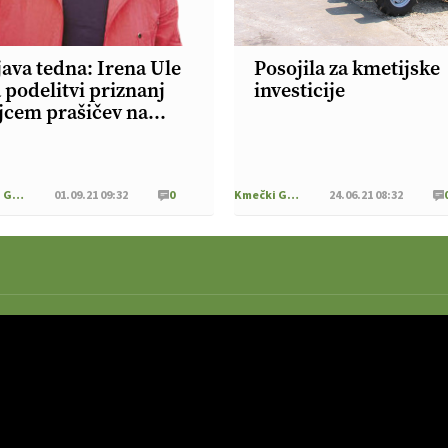
java tedna: Irena Ule
Posojila za kmetijske
 podelitvi priznanj
investicije
jcem prašičev na
jmu Agra
Kmečki Glas
01.09.21 09:32
0
Kmečki Glas
24.06.21 08:32