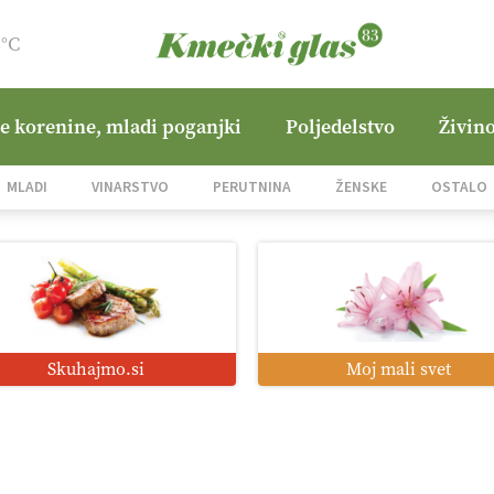
8°C
ne korenine, mladi poganjki
Poljedelstvo
Živino
MLADI
VINARSTVO
PERUTNINA
ŽENSKE
OSTALO
Skuhajmo.si
Moj mali svet