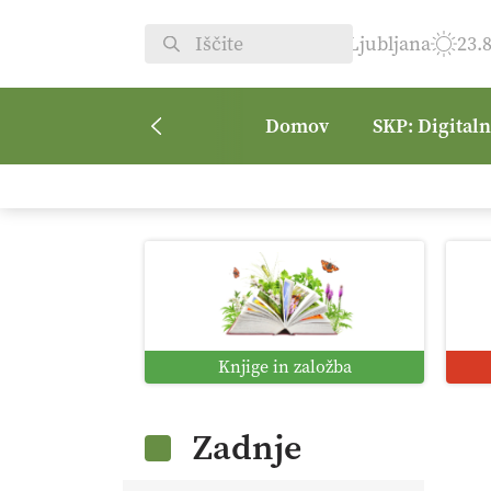
Ljubljana
23.
Domov
SKP: Digital
Knjige in založba
Zadnje