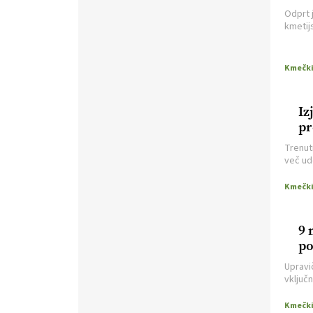
https://t.co/9fpqD3fCrE @EUAgri
Odprt 
#IMCAP #CAP
kmetij
https://t.co/iQ8HkdQnsD
20.07.2026
[EKOloško = LOGIČNO
]
Posestvo MonteMoro – ekološka
Iz
pridelava z mislijo na naravo.
pr
VEČ
https://t.co/Z7jXvK4gjr
uk
@EUAgri #IMCAP #CAP
Trenut
te
https://t.co/Bf31lnQSIb
več ud
hl
hlevu,
15.07.2026
gradnj
težave
[EKOloško = LOGIČNO
]
9 
Poleti pridelek rešujejo zdrava tla
po
in vlaga.
VEČ
https://t.co/qmMX2yevum @EUAgri
Upravi
#IMCAP #CAP
vključ
https://t.co/dDwsipE645
nepovr
gospod
15.07.2026