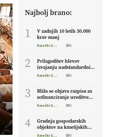
Najbolj brano:
1
V zadnjih 10 letih 50.000
krav manj
Kmečki Glas
0
2
Prilagoditev hlevov
izvajanju nadstandardnih
zahtev s področja
Kmečki Glas
0
dobrobiti živali
3
Bliža se objava razpisa za
sofinanciranje ureditve
hlevov
Kmečki Glas
0
4
Gradnja gospodarskih
objektov na kmetijskih
zemljiščih
Kmečki Glas
0