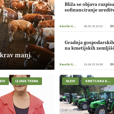
Bliža se objava razpisa
sofinanciranje uredit
Kmečki Glas
06.03.25 13:52
Gradnja gospodarskih
na kmetijskih zemljiš
0 krav manj
Kmečki Glas
14.04.23 14:04
EVI
IZJAVA TEDNA
HLEVI
KMETIJSKA DEJA