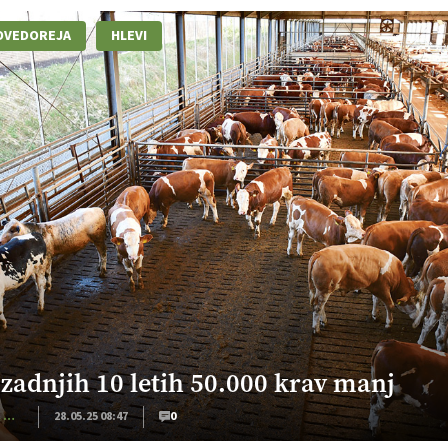
OVEDOREJA
HLEVI
 zadnjih 10 letih 50.000 krav manj
Kmečki Glas
28.05.25 08:47
0