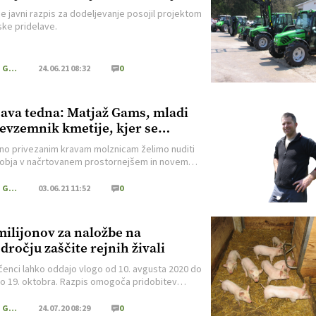
je javni razpis za dodeljevanje posojil projektom
ske pridelave.
Kmečki Glas
24.06.21 08:32
0
java tedna: Matjaž Gams, mladi
evzemnik kmetije, kjer se
varjajo s prirejo mleka, o
no privezanim kravam molznicam želimo nuditi
žavah glede gradnje novega
obja v načrtovanem prostornejšem in novem
eva
 ki ga ne moremo graditi. Občina Slovenj Gradec za
o nima posluha, župani se menjajo, obljube in
Kmečki Glas
03.06.21 11:52
0
 pa ostajajo.
milijonov za naložbe na
dročju zaščite rejnih živali
čenci lahko oddajo vlogo od 10. avgusta 2020 do
no 19. oktobra. Razpis omogoča pridobitev
atnih sredstev za prilagoditev kmetijskih
arstev izvajanju nadstandardnih zahtev za živali.
Kmečki Glas
24.07.20 08:29
0