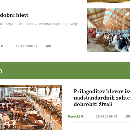
dobni hlevi
obnejši sistemi uhlevitve niso nujno najdražje
e
Kmečki Glas
19.11.19 08:52
0
o
Prilagoditev hlevov iz
nadstandardnih zahte
dobrobiti živali
Kmečki Glas
03.04.25 09:53