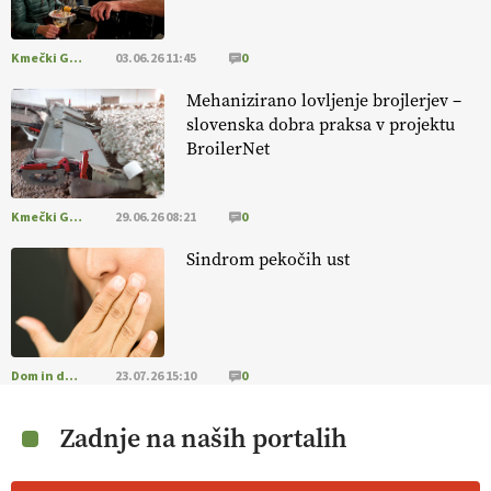
Kmečki Glas
03.06.26 11:45
0
Mehanizirano lovljenje brojlerjev –
slovenska dobra praksa v projektu
BroilerNet
Kmečki Glas
29.06.26 08:21
0
Sindrom pekočih ust
Dom in družina
23.07.26 15:10
0
Zadnje na naših portalih