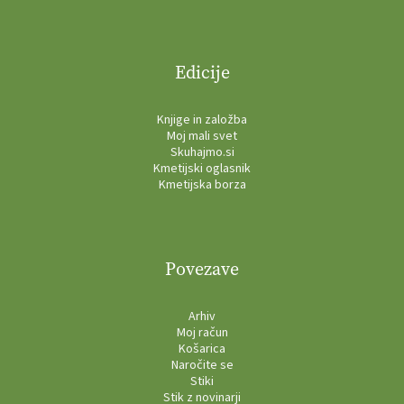
Edicije
Knjige in založba
Moj mali svet
Skuhajmo.si
Kmetijski oglasnik
Kmetijska borza
Povezave
Arhiv
Moj račun
Košarica
Naročite se
Stiki
Stik z novinarji