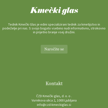
Tednik Kmečki Glas je edini specializirani tednik za kmetijstvo in
podeželje pri nas. S svojo bogato vsebino nudi informativno, strokovno
in prijetno branje vsej družini.
Naročite se
Kontakt
ČZD Kmečki glas, d. o. o .
Vurnikova ulica 2, 1000 Ljubljana
info@czd-kmeckiglas.si