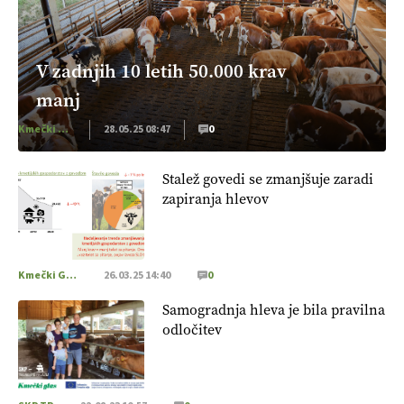
V zadnjih 10 letih 50.000 krav
manj
Kmečki Glas
28.05.25 08:47
0
Stalež govedi se zmanjšuje zaradi
zapiranja hlevov
Kmečki Glas
26.03.25 14:40
0
Samogradnja hleva je bila pravilna
odločitev