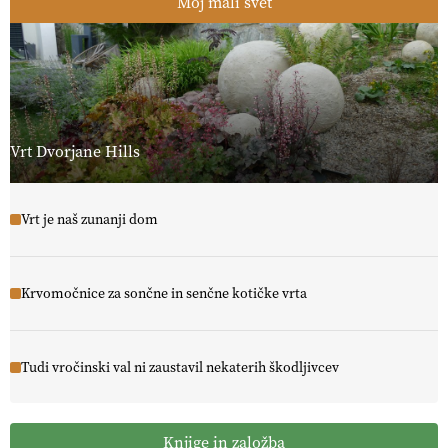
Moj mali svet
Vrt Dvorjane Hills
Vrt je naš zunanji dom
Krvomočnice za sončne in senčne kotičke vrta
Tudi vročinski val ni zaustavil nekaterih škodljivcev
Knjige in založba