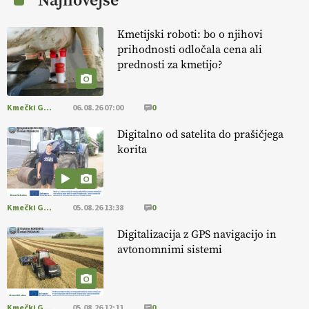
Najnovejše
EKOloško = logično: ekološka kmetija
KURNIK
Kmetijski roboti: bo o njihovi
prihodnosti odločala cena ali
EKOloško = logično: ekološka kmetija
prednosti za kmetijo?
HOMAR
Kmečki Glas
06.08.26 07:00
0
EKOloško = logično: VLOG Ekološko
kmetijstvo brez škropljenja?
Digitalno od satelita do prašičjega
korita
EKOloško = logično: ekološka kmetija
ALTENBAHER
Kmečki Glas
05.08.26 13:38
0
EKOloško = logično: ekološko oljarstvo
Digitalizacija z GPS navigacijo in
MORGAN
avtonomnimi sistemi
EKOloško = logično: ekološka kmetija
FREŠER
Kmečki Glas
05.08.26 12:11
0