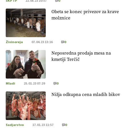
SKP TP
22.08.23 10:57
0
Obeta se konec privezov za krave
molznice
Živinoreja
07.04.23 13:16
0
Neposredna prodaja mesa na
kmetiji Terčič
Mladi
25.01.23 07:29
0
Nižja odkupna cena mladih bikov
Sadjarstvo
17.01.23 11:57
0