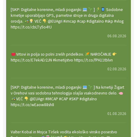
[SKP: Digitalne korenine, mladi poganjki
]
Sodobne
kmetije uporabljajo GPS, pametne stroje in druga digitalna
orodja.
VEČ
@EUAgri #imcap #cap #digitalno #skp #vlog
https://t.co/cbLTy5o4YJ
06.08.2026
Vrtovi in polja so polni zrelih pridelkov.
NAROČANJE
https://t.co/E7ekAEr2JN #kmetijstvo https://t.co/fPA11tblvn
02.08.2026
[SKP: Digitalne korenine, mladi poganjki
] Na kmetiji Žigart
v Orehovi vasi sodobna tehnologija olajša vsakodnevno delo.
VEČ
@EUAgri #IMCAP #CAP #SKP #digitalno
https://t.co/wEaow88sh8
01.08.2026
Valter Kobal in Mojca Tiršek vodita ekološko vinsko posestvo