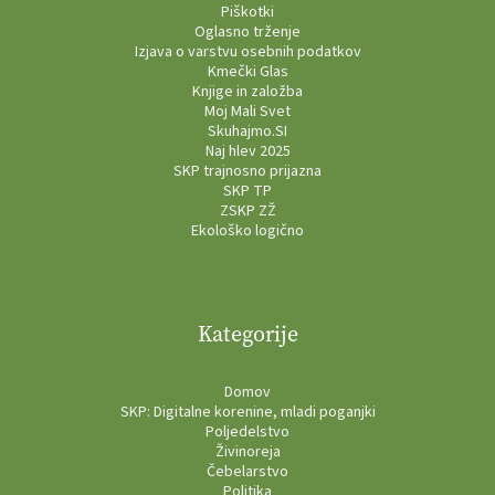
Piškotki
Oglasno trženje
Izjava o varstvu osebnih podatkov
Kmečki Glas
Knjige in založba
Moj Mali Svet
Skuhajmo.SI
Naj hlev 2025
SKP trajnosno prijazna
SKP TP
ZSKP ZŽ
Ekološko logično
Kategorije
Domov
SKP: Digitalne korenine, mladi poganjki
Poljedelstvo
Živinoreja
Čebelarstvo
Politika