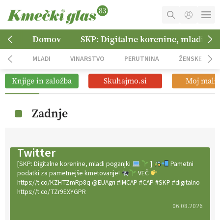
MOJ RAČUN
Domov
SKP: Digitalne korenine, mladi po
KOŠARICA
MLADI
VINARSTVO
PERUTNINA
ŽENSKE
NAROČITE SE
Knjige in založba
Skuhajmo.si
Moj mali 
OGLASNO TRŽENJE
Zadnje
Twitter
[SKP: Digitalne korenine, mladi poganjki
]
Pametni
podatki za pametnejše kmetovanje!
VEČ
https://t.co/KZHTZmRp8q @EUAgri #IMCAP #CAP #SKP #digitalno
https://t.co/TZr9EXYGPR
06.08.2026