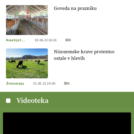
Goveda na prazniku
Kmetijstvo Podravja in Pomurja
28.06.22 16:41
0
Nizozemske krave protestno
ostale v hlevih
Živinoreja
31.05.22 14:00
0
Videoteka