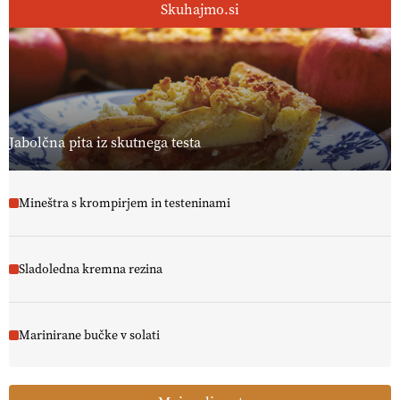
Skuhajmo.si
Jabolčna pita iz skutnega testa
Mineštra s krompirjem in testeninami
Sladoledna kremna rezina
Marinirane bučke v solati