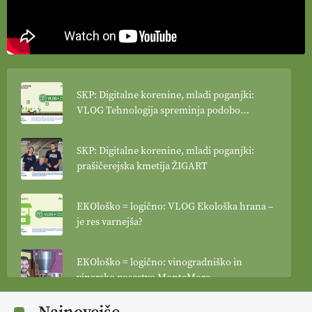
SKP: Digitalne korenine, mladi poganjki:
VLOG Tehnologija spreminja podobo
kmetijstva
SKP: Digitalne korenine, mladi poganjki:
prašičerejska kmetija ŽIGART
EKOloško = logično: VLOG Ekološka hrana –
je res varnejša?
EKOloško = logično: vinogradniško in
vinarsko posestvo MonteMoro