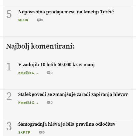
5
Neposredna prodaja mesa na kmetiji Terčič
Mladi
0
Najbolj komentirani:
1
V zadnjih 10 letih 50.000 krav manj
Kmečki Glas
0
2
Stalež govedi se zmanjšuje zaradi zapiranja hlevov
Kmečki Glas
0
3
Samogradnja hleva je bila pravilna odločitev
SKP TP
0