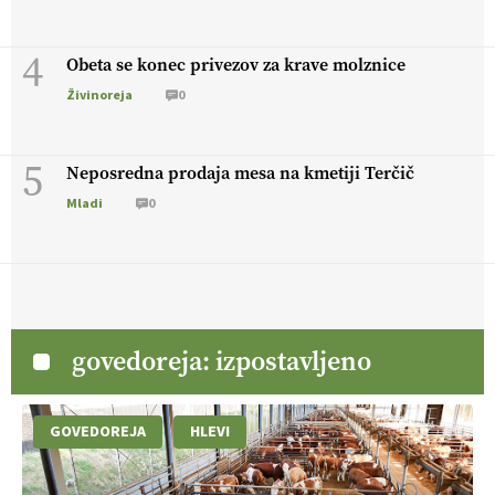
4
Obeta se konec privezov za krave molznice
Živinoreja
0
5
Neposredna prodaja mesa na kmetiji Terčič
Mladi
0
govedoreja: izpostavljeno
GOVEDOREJA
HLEVI