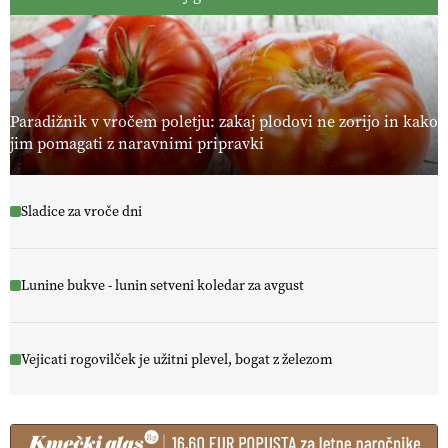
Paradižnik v vročem poletju: zakaj plodovi ne zorijo in kako
jim pomagati z naravnimi pripravki
Sladice za vroče dni
Lunine bukve - lunin setveni koledar za avgust
Vejicati rogovilček je užitni plevel, bogat z železom