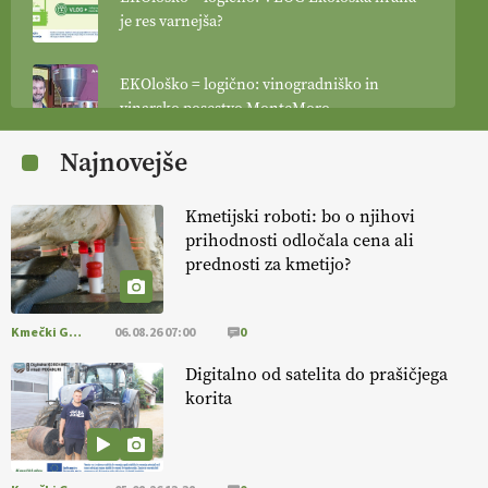
je res varnejša?
EKOloško = logično: vinogradniško in
vinarsko posestvo MonteMoro
Najnovejše
EKOloško = logično: ekološka kmetija
KURNIK
Kmetijski roboti: bo o njihovi
prihodnosti odločala cena ali
EKOloško = logično: ekološka kmetija
prednosti za kmetijo?
HOMAR
Kmečki Glas
06.08.26 07:00
0
EKOloško = logično: VLOG Ekološko
kmetijstvo brez škropljenja?
Digitalno od satelita do prašičjega
korita
EKOloško = logično: ekološka kmetija
ALTENBAHER