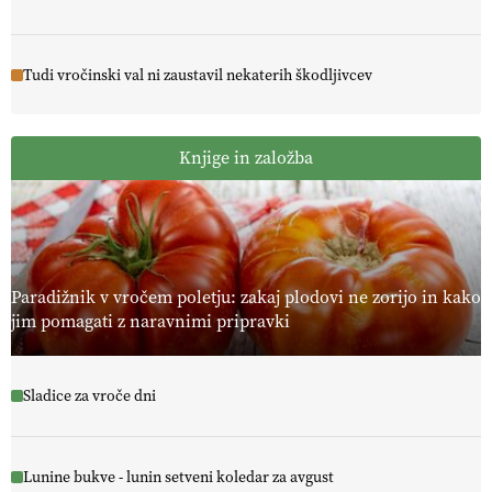
Tudi vročinski val ni zaustavil nekaterih škodljivcev
Knjige in založba
Paradižnik v vročem poletju: zakaj plodovi ne zorijo in kako
jim pomagati z naravnimi pripravki
Sladice za vroče dni
Lunine bukve - lunin setveni koledar za avgust