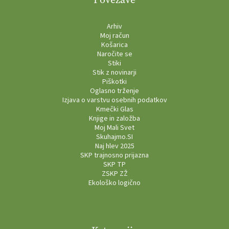
Arhiv
Moj račun
Košarica
Naročite se
Stiki
Stik z novinarji
Piškotki
Oglasno trženje
Izjava o varstvu osebnih podatkov
Kmečki Glas
Knjige in založba
Moj Mali Svet
Skuhajmo.SI
Naj hlev 2025
SKP trajnosno prijazna
SKP TP
ZSKP ZŽ
Ekološko logično