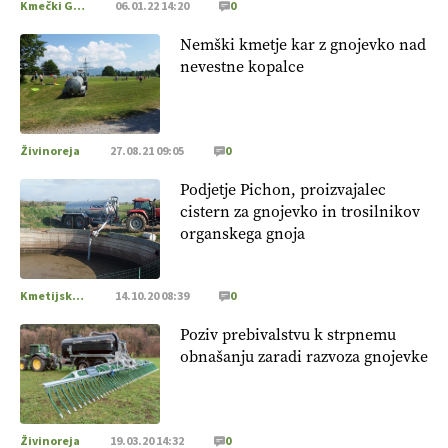
Kmečki Glas
06.01.22 14:20
0
Nemški kmetje kar z gnojevko nad
nevestne kopalce
Živinoreja
27.08.21 09:05
0
Podjetje Pichon, proizvajalec
cistern za gnojevko in trosilnikov
organskega gnoja
Kmetijska mehanizacija
14.10.20 08:39
0
Poziv prebivalstvu k strpnemu
obnašanju zaradi razvoza gnojevke
Živinoreja
19.03.20 14:32
0