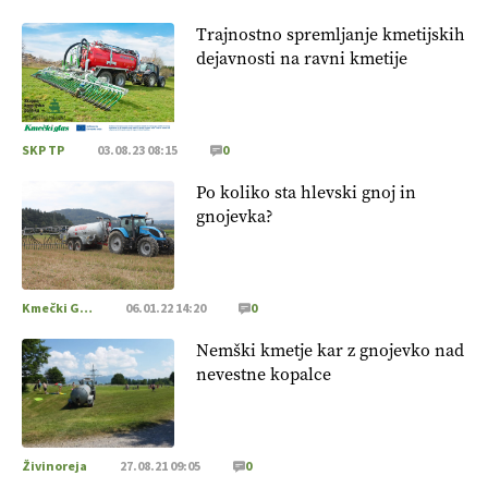
Trajnostno spremljanje kmetijskih
dejavnosti na ravni kmetije
SKP TP
03.08.23 08:15
0
Po koliko sta hlevski gnoj in
gnojevka?
Kmečki Glas
06.01.22 14:20
0
Nemški kmetje kar z gnojevko nad
nevestne kopalce
Živinoreja
27.08.21 09:05
0