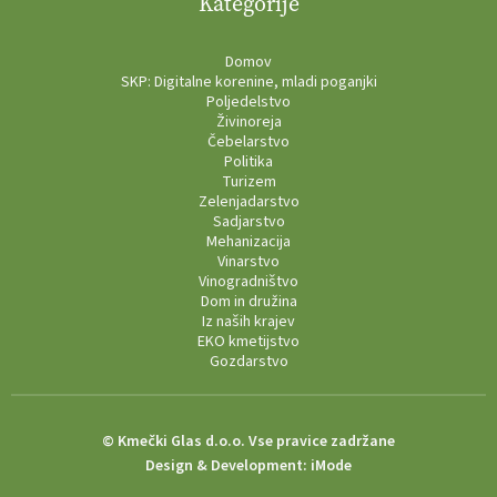
Kategorije
Domov
SKP: Digitalne korenine, mladi poganjki
Poljedelstvo
Živinoreja
Čebelarstvo
Politika
Turizem
Zelenjadarstvo
Sadjarstvo
Mehanizacija
Vinarstvo
Vinogradništvo
Dom in družina
Iz naših krajev
EKO kmetijstvo
Gozdarstvo
© Kmečki Glas d.o.o. Vse pravice zadržane
Design & Development:
iMode