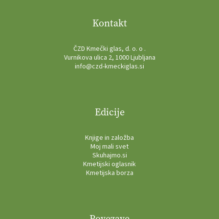
Kontakt
ČZD Kmečki glas, d. o. o .
Vurnikova ulica 2, 1000 Ljubljana
info@czd-kmeckiglas.si
Edicije
Knjige in založba
Moj mali svet
Skuhajmo.si
Kmetijski oglasnik
Kmetijska borza
Povezave