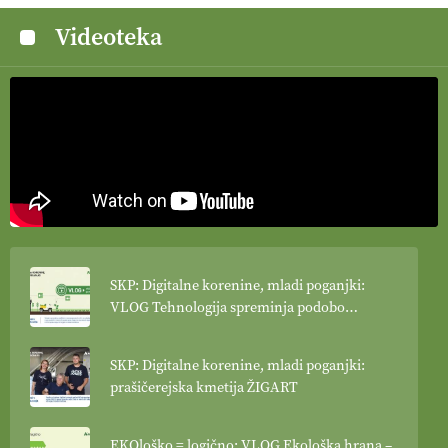
Videoteka
SKP: Digitalne korenine, mladi poganjki:
VLOG Tehnologija spreminja podobo
kmetijstva
SKP: Digitalne korenine, mladi poganjki:
prašičerejska kmetija ŽIGART
EKOloško = logično: VLOG Ekološka hrana –