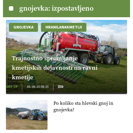
gnojevka: izpostavljeno
GNOJEVKA
HRANILANAKMETIJI
Trajnostno spremljanje
kmetijskih dejavnosti na ravni
kmetije
SKP TP
03.08.23 08:15
0
Po koliko sta hlevski gnoj in
gnojevka?