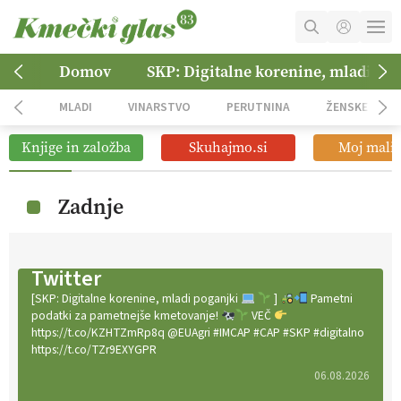
MOJ RAČUN
Domov
SKP: Digitalne korenine, mladi po
KOŠARICA
MLADI
VINARSTVO
PERUTNINA
ŽENSKE
NAROČITE SE
Knjige in založba
Skuhajmo.si
Moj mali 
OGLASNO TRŽENJE
Zadnje
Twitter
[SKP: Digitalne korenine, mladi poganjki
]
Pametni
podatki za pametnejše kmetovanje!
VEČ
https://t.co/KZHTZmRp8q @EUAgri #IMCAP #CAP #SKP #digitalno
https://t.co/TZr9EXYGPR
06.08.2026