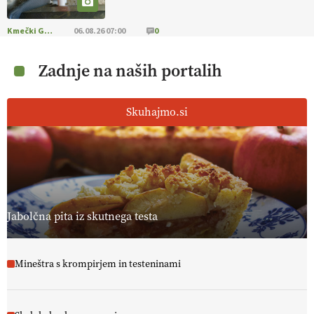
Kmečki Glas
06.08.26 07:00
0
Zadnje na naših portalih
Skuhajmo.si
Jabolčna pita iz skutnega testa
Mineštra s krompirjem in testeninami