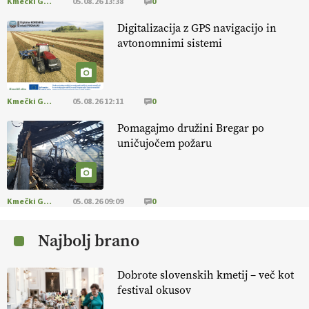
Kmečki Glas
05.08.26 13:38
0
EKOloško = logično: ekološko oljarstvo
Digitalizacija z GPS navigacijo in
MORGAN
avtonomnimi sistemi
EKOloško = logično: ekološka kmetija
FREŠER
Kmečki Glas
05.08.26 12:11
0
Pomagajmo družini Bregar po
KMETIJSKA LIGA PRVAKOV: POMLADITEV
uničujočem požaru
KMETIJSKE EKIPE
KMETIJSKA LIGA PRVAKOV: UKRAJINA vs.
EVROPA
Kmečki Glas
05.08.26 09:09
0
Najbolj brano
EKOloško = logično: ekološka kmetija
B'ZGAR
Dobrote slovenskih kmetij – več kot
festival okusov
EKOloško = logično: VLOG Okus je