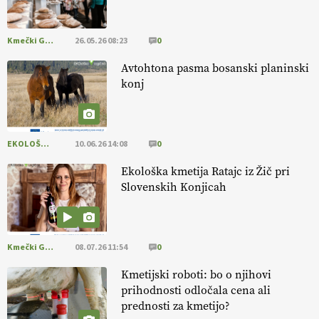
pomembnejši od izgleda
Kmečki Glas
26.05.26 08:23
0
EKOloško = logično: ekološka kmetija PR'
RAKARI
Avtohtona pasma bosanski planinski
konj
EKOLOŠKO LOGIČNO
10.06.26 14:08
0
Ekološka kmetija Ratajc iz Žič pri
Slovenskih Konjicah
Kmečki Glas
08.07.26 11:54
0
Kmetijski roboti: bo o njihovi
prihodnosti odločala cena ali
prednosti za kmetijo?