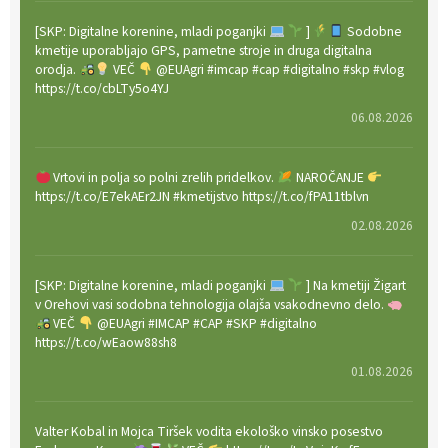
[SKP: Digitalne korenine, mladi poganjki
]
Sodobne
kmetije uporabljajo GPS, pametne stroje in druga digitalna
orodja.
VEČ
@EUAgri #imcap #cap #digitalno #skp #vlog
https://t.co/cbLTy5o4YJ
06.08.2026
Vrtovi in polja so polni zrelih pridelkov.
NAROČANJE
https://t.co/E7ekAEr2JN #kmetijstvo https://t.co/fPA11tblvn
02.08.2026
[SKP: Digitalne korenine, mladi poganjki
] Na kmetiji Žigart
v Orehovi vasi sodobna tehnologija olajša vsakodnevno delo.
VEČ
@EUAgri #IMCAP #CAP #SKP #digitalno
https://t.co/wEaow88sh8
01.08.2026
Valter Kobal in Mojca Tiršek vodita ekološko vinsko posestvo