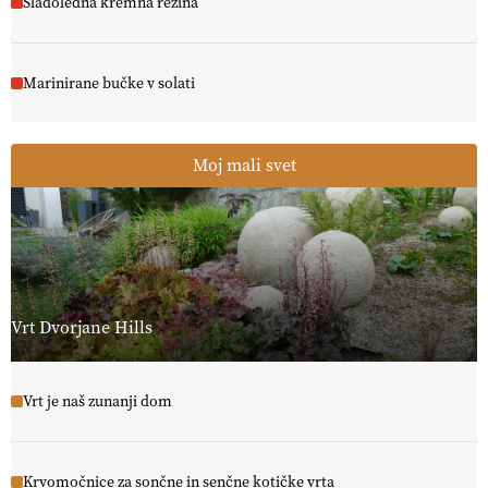
Sladoledna kremna rezina
Marinirane bučke v solati
Moj mali svet
Vrt Dvorjane Hills
Vrt je naš zunanji dom
Krvomočnice za sončne in senčne kotičke vrta