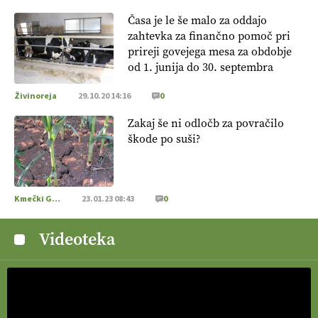
Časa je le še malo za oddajo
zahtevka za finančno pomoč pri
prireji govejega mesa za obdobje
od 1. junija do 30. septembra
Živinoreja
29.10.20 14:16
0
Zakaj še ni odločb za povračilo
škode po suši?
Kmečki Glas
23.01.23 08:43
0
Videoteka