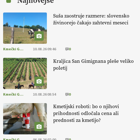
Najnovejše
EKOloško = logično: ekološka kmetija
KURNIK
Suša zaostruje razmere: slovensko
živinorejo čakajo zahtevni meseci
EKOloško = logično: ekološka kmetija
HOMAR
Kmečki Glas
10.08.26 09:46
0
EKOloško = logično: VLOG Ekološko
kmetijstvo brez škropljenja?
Kraljica San Gimignana pleše veliko
poletij
EKOloško = logično: ekološka kmetija
ALTENBAHER
Kmečki Glas
10.08.26 08:54
0
EKOloško = logično: ekološko oljarstvo
Kmetijski roboti: bo o njihovi
MORGAN
prihodnosti odločala cena ali
prednosti za kmetijo?
EKOloško = logično: ekološka kmetija
FREŠER
Kmečki Glas
06.08.26 07:00
0