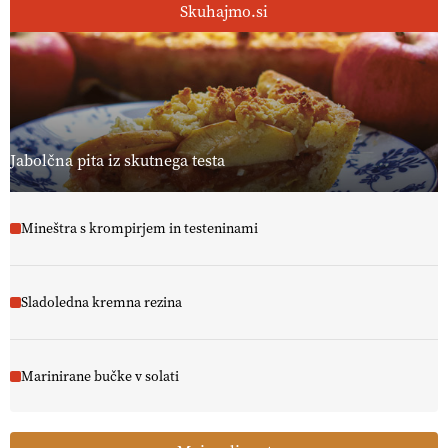
Skuhajmo.si
Jabolčna pita iz skutnega testa
Mineštra s krompirjem in testeninami
Sladoledna kremna rezina
Marinirane bučke v solati