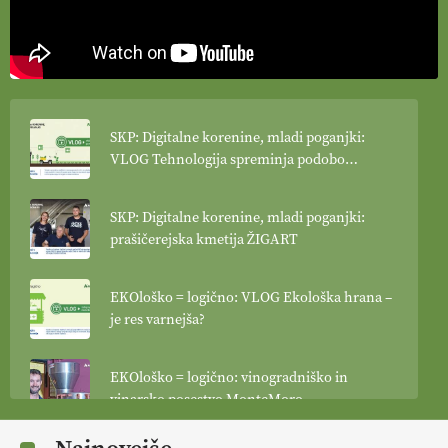
SKP: Digitalne korenine, mladi poganjki:
VLOG Tehnologija spreminja podobo
kmetijstva
SKP: Digitalne korenine, mladi poganjki:
prašičerejska kmetija ŽIGART
EKOloško = logično: VLOG Ekološka hrana –
je res varnejša?
EKOloško = logično: vinogradniško in
vinarsko posestvo MonteMoro