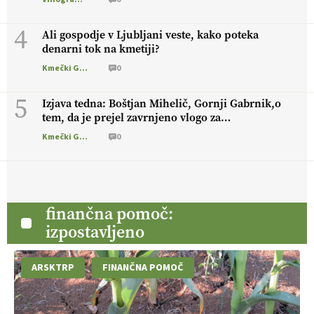
4
Ali gospodje v Ljubljani veste, kako poteka
denarni tok na kmetiji?
Kmečki Glas
0
5
Izjava tedna: Boštjan Mihelič, Gornji Gabrnik,o
tem, da je prejel zavrnjeno vlogo za
finančno pomoč pri prireji govejega mesa
Kmečki Glas
0
finančna pomoč:
izpostavljeno
ARSKTRP
FINANČNA POMOČ