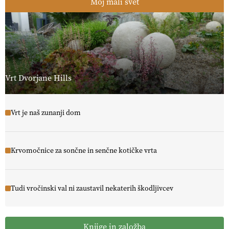
Moj mali svet
Vrt Dvorjane Hills
Vrt je naš zunanji dom
Krvomočnice za sončne in senčne kotičke vrta
Tudi vročinski val ni zaustavil nekaterih škodljivcev
Knjige in založba