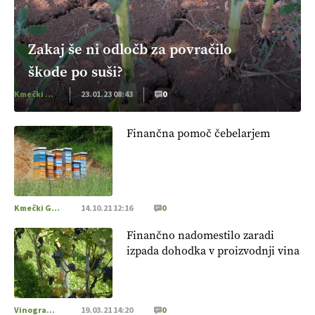
Zakaj še ni odločb za povračilo
škode po suši?
Kmečki Glas
23.01.23 08:43
0
Finančna pomoč čebelarjem
Kmečki Glas
14.10.21 12:16
0
Finančno nadomestilo zaradi
izpada dohodka v proizvodnji vina
Vinogradništvo
19.03.21 14:20
0