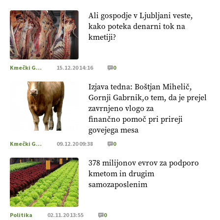
Ali gospodje v Ljubljani veste,
kako poteka denarni tok na
kmetiji?
Kmečki Glas
15.12.20 14:16
0
Izjava tedna: Boštjan Mihelič,
Gornji Gabrnik,o tem, da je prejel
zavrnjeno vlogo za
finančno pomoč pri prireji
govejega mesa
Kmečki Glas
09.12.20 09:38
0
378 milijonov evrov za podporo
kmetom in drugim
samozaposlenim
Politika
02.11.20 13:55
0