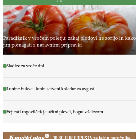
Paradižnik v vročem poletju: zakaj plodovi ne zorijo in kako
jim pomagati z naravnimi pripravki
Sladice za vroče dni
Lunine bukve - lunin setveni koledar za avgust
Vejicati rogovilček je užitni plevel, bogat z železom