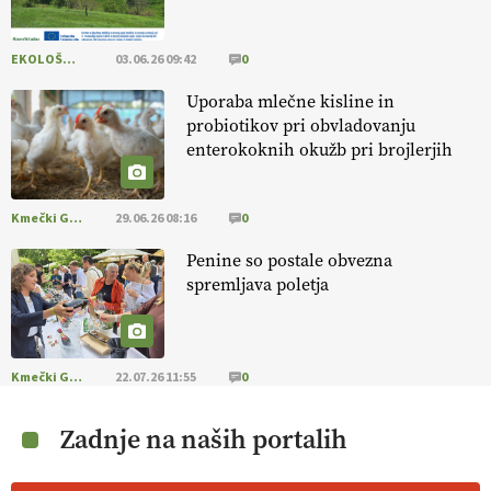
EKOLOŠKO LOGIČNO
03.06.26 09:42
0
Uporaba mlečne kisline in
probiotikov pri obvladovanju
enterokoknih okužb pri brojlerjih
Kmečki Glas
29.06.26 08:16
0
Penine so postale obvezna
spremljava poletja
Kmečki Glas
22.07.26 11:55
0
Zadnje na naših portalih