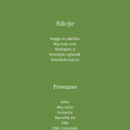
Edicije
Knjige in založba
Moj mali svet
Skuhajmo.si
Kmetijski oglasnik
Kmetijska borza
Povezave
Arhiv
Moj račun
Košarica
Naročite se
Stiki
Stik z novinarji