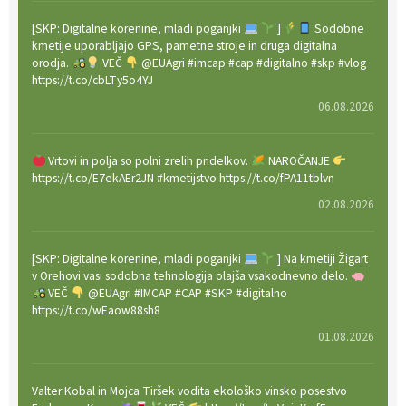
[SKP: Digitalne korenine, mladi poganjki
]
Sodobne
kmetije uporabljajo GPS, pametne stroje in druga digitalna
orodja.
VEČ
@EUAgri #imcap #cap #digitalno #skp #vlog
https://t.co/cbLTy5o4YJ
06.08.2026
Vrtovi in polja so polni zrelih pridelkov.
NAROČANJE
https://t.co/E7ekAEr2JN #kmetijstvo https://t.co/fPA11tblvn
02.08.2026
[SKP: Digitalne korenine, mladi poganjki
] Na kmetiji Žigart
v Orehovi vasi sodobna tehnologija olajša vsakodnevno delo.
VEČ
@EUAgri #IMCAP #CAP #SKP #digitalno
https://t.co/wEaow88sh8
01.08.2026
Valter Kobal in Mojca Tiršek vodita ekološko vinsko posestvo