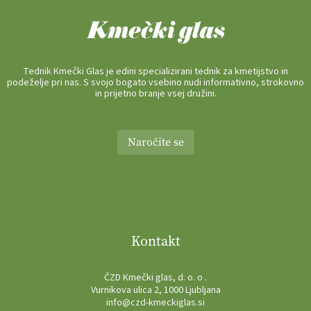
Tednik Kmečki Glas je edini specializirani tednik za kmetijstvo in
podeželje pri nas. S svojo bogato vsebino nudi informativno, strokovno
in prijetno branje vsej družini.
Naročite se
Kontakt
ČZD Kmečki glas, d. o. o .
Vurnikova ulica 2, 1000 Ljubljana
info@czd-kmeckiglas.si