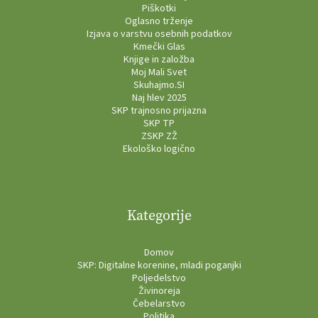
Piškotki
Oglasno trženje
Izjava o varstvu osebnih podatkov
Kmečki Glas
Knjige in založba
Moj Mali Svet
Skuhajmo.SI
Naj hlev 2025
SKP trajnosno prijazna
SKP TP
ZSKP ZŽ
Ekološko logično
Kategorije
Domov
SKP: Digitalne korenine, mladi poganjki
Poljedelstvo
Živinoreja
Čebelarstvo
Politika