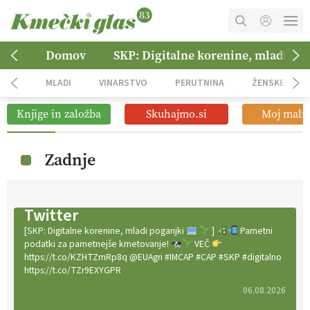
MOJ RAČUN
Domov
SKP: Digitalne korenine, mladi po
KOŠARICA
MLADI
VINARSTVO
PERUTNINA
ŽENSKE
NAROČITE SE
Knjige in založba
Skuhajmo.si
Moj mali 
OGLASNO TRŽENJE
Zadnje
Twitter
[SKP: Digitalne korenine, mladi poganjki
]
Pametni
podatki za pametnejše kmetovanje!
VEČ
https://t.co/KZHTZmRp8q @EUAgri #IMCAP #CAP #SKP #digitalno
https://t.co/TZr9EXYGPR
06.08.2026