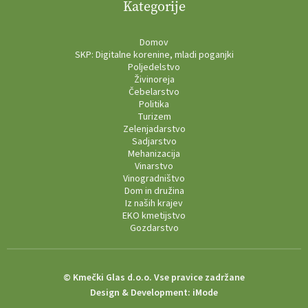
Kategorije
Domov
SKP: Digitalne korenine, mladi poganjki
Poljedelstvo
Živinoreja
Čebelarstvo
Politika
Turizem
Zelenjadarstvo
Sadjarstvo
Mehanizacija
Vinarstvo
Vinogradništvo
Dom in družina
Iz naših krajev
EKO kmetijstvo
Gozdarstvo
© Kmečki Glas d.o.o. Vse pravice zadržane
Design & Development:
iMode