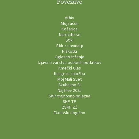
Povezave
Arhiv
Moj račun
Košarica
Naročite se
Stiki
Stik z novinarji
Piškotki
Oglasno trženje
Izjava o varstvu osebnih podatkov
Kmečki Glas
Knjige in založba
Moj Mali Svet
Skuhajmo.SI
Naj hlev 2025
SKP trajnosno prijazna
SKP TP
ZSKP ZŽ
Ekološko logično