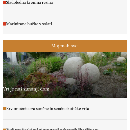
Sladoledna kremna rezina
Marinirane bučke v solati
Moj mali svet
Vrt je naš zunanji dom
Krvomočnice za sončne in senčne kotičke vrta