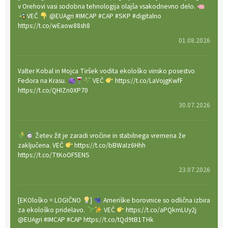
v Orehovi vasi sodobna tehnologija olajša vsakodnevno delo.
VEČ
@EUAgri #IMCAP #CAP #SKP #digitalno
https://t.co/wEaow88sh8
01.08.2026
Valter Kobal in Mojca Tiršek vodita ekološko vinsko posestvo
Fedora na Krasu.
VEČ
https://t.co/LaVojgKwfF
https://t.co/QHIZn0XP70
30.07.2026
Žetev žit je zaradi vročine in stabilnega vremena že
zaključena. VEČ
https://t.co/bBWaIz6Hhh
https://t.co/TtKoOF5ENS
23.07.2026
[EKOloško = LOGIČNO
]
Ameriške borovnice so odlična izbira
za ekološko pridelavo.
VEČ
https://t.co/aPQkmLUy2j
@EUAgri #IMCAP #CAP https://t.co/tQd9tB1THk