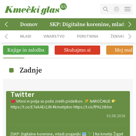
MOJ RAČUN
Domov
SKP: Digitalne korenine, mladi po
KOŠARICA
MLADI
VINARSTVO
PERUTNINA
ŽENSKE
NAROČITE SE
Knjige in založba
Skuhajmo.si
Moj mali 
OGLASNO TRŽENJE
Zadnje
Twitter
Vrtovi in polja so polni zrelih pridelkov.
NAROČANJE
https://t.co/E7ekAEr2JN #kmetijstvo https://t.co/fPA11tblvn
02.08.2026
[SKP: Digitalne korenine, mladi poganjki
] Na kmetiji Žigart