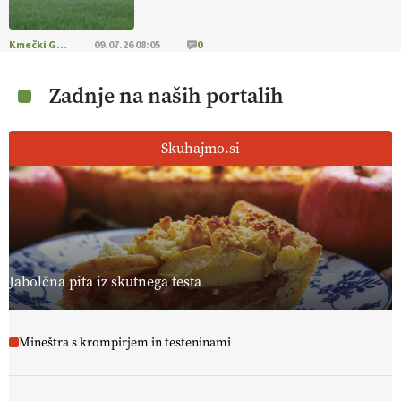
Kmečki Glas
09.07.26 08:05
0
Zadnje na naših portalih
Skuhajmo.si
Jabolčna pita iz skutnega testa
Mineštra s krompirjem in testeninami