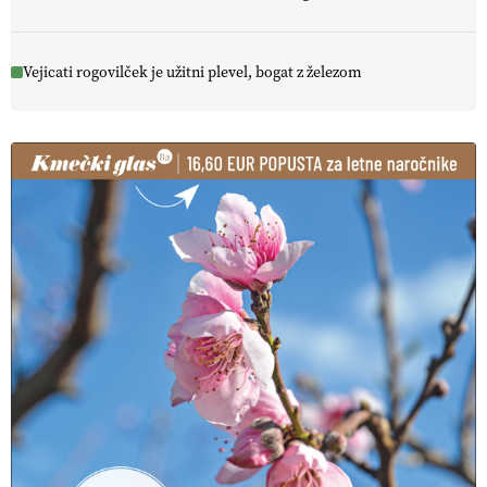
Vejicati rogovilček je užitni plevel, bogat z železom