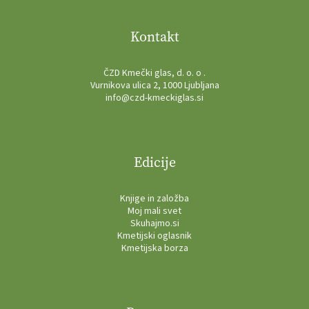
Kontakt
ČZD Kmečki glas, d. o. o .
Vurnikova ulica 2, 1000 Ljubljana
info@czd-kmeckiglas.si
Edicije
Knjige in založba
Moj mali svet
Skuhajmo.si
Kmetijski oglasnik
Kmetijska borza