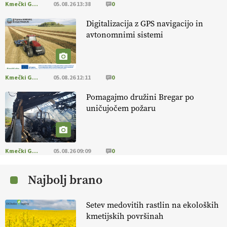
Kmečki Glas
05.08.26 13:38
0
EKOloško = logično: ekološka kmetija
Digitalizacija z GPS navigacijo in
FREŠER
avtonomnimi sistemi
KMETIJSKA LIGA PRVAKOV: POMLADITEV
KMETIJSKE EKIPE
Kmečki Glas
05.08.26 12:11
0
Pomagajmo družini Bregar po
KMETIJSKA LIGA PRVAKOV: UKRAJINA vs.
uničujočem požaru
EVROPA
EKOloško = logično: ekološka kmetija
B'ZGAR
Kmečki Glas
05.08.26 09:09
0
Najbolj brano
EKOloško = logično: VLOG Okus je
pomembnejši od izgleda
Setev medovitih rastlin na ekoloških
kmetijskih površinah
EKOloško = logično: ekološka kmetija PR'