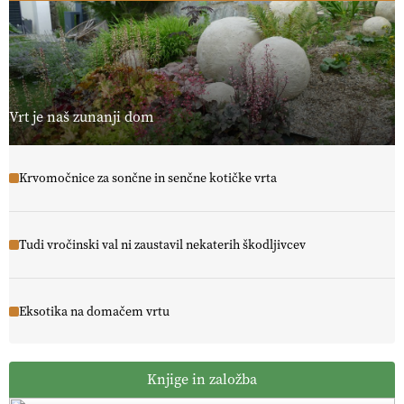
Vrt je naš zunanji dom
Krvomočnice za sončne in senčne kotičke vrta
Tudi vročinski val ni zaustavil nekaterih škodljivcev
Eksotika na domačem vrtu
Knjige in založba