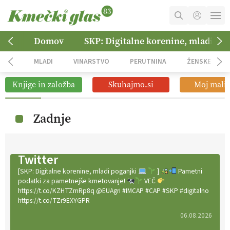
MOJ RAČUN
Domov
SKP: Digitalne korenine, mladi po
KOŠARICA
MLADI
VINARSTVO
PERUTNINA
ŽENSKE
NAROČITE SE
Knjige in založba
Skuhajmo.si
Moj mali 
OGLASNO TRŽENJE
Zadnje
Twitter
[SKP: Digitalne korenine, mladi poganjki
]
Pametni
podatki za pametnejše kmetovanje!
VEČ
https://t.co/KZHTZmRp8q @EUAgri #IMCAP #CAP #SKP #digitalno
https://t.co/TZr9EXYGPR
06.08.2026