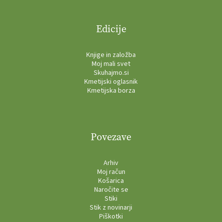
Edicije
Knjige in založba
Moj mali svet
Skuhajmo.si
Kmetijski oglasnik
Kmetijska borza
Povezave
Arhiv
Moj račun
Košarica
Naročite se
Stiki
Stik z novinarji
Piškotki