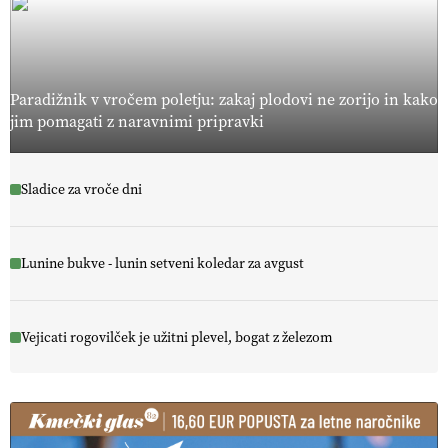
Paradižnik v vročem poletju: zakaj plodovi ne zorijo in kako
jim pomagati z naravnimi pripravki
Sladice za vroče dni
Lunine bukve - lunin setveni koledar za avgust
Vejicati rogovilček je užitni plevel, bogat z železom