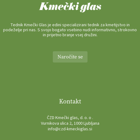
Tednik Kmečki Glas je edini specializirani tednik za kmetijstvo in
podeželje pri nas. S svojo bogato vsebino nudi informativno, strokovno
in prijetno branje vsej družini.
Naročite se
Kontakt
ČZD Kmečki glas, d. o. o .
Vurnikova ulica 2, 1000 Ljubljana
info@czd-kmeckiglas.si