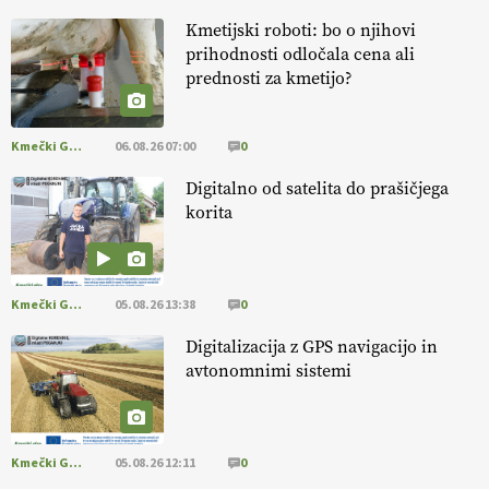
KURNIK
Kmetijski roboti: bo o njihovi
prihodnosti odločala cena ali
EKOloško = logično: ekološka kmetija
prednosti za kmetijo?
HOMAR
Kmečki Glas
06.08.26 07:00
0
EKOloško = logično: VLOG Ekološko
kmetijstvo brez škropljenja?
Digitalno od satelita do prašičjega
korita
EKOloško = logično: ekološka kmetija
ALTENBAHER
Kmečki Glas
05.08.26 13:38
0
EKOloško = logično: ekološko oljarstvo
Digitalizacija z GPS navigacijo in
MORGAN
avtonomnimi sistemi
EKOloško = logično: ekološka kmetija
FREŠER
Kmečki Glas
05.08.26 12:11
0