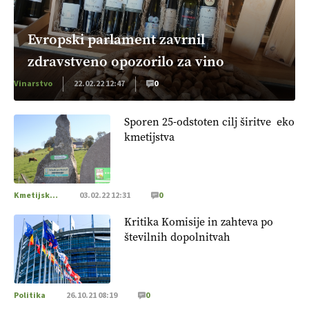
Evropski parlament zavrnil
zdravstveno opozorilo za vino
Vinarstvo
22.02.22 12:47
0
Sporen 25-odstoten cilj širitve eko
kmetijstva
Kmetijska zemljišča
03.02.22 12:31
0
Kritika Komisije in zahteva po
številnih dopolnitvah
Politika
26.10.21 08:19
0