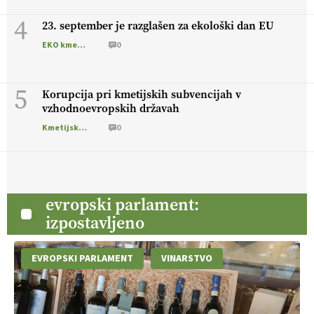
4
23. september je razglašen za ekološki dan EU
EKO kmetijstvo
0
5
Korupcija pri kmetijskih subvencijah v
vzhodnoevropskih državah
Kmetijska zemljišča
0
evropski parlament:
izpostavljeno
EVROPSKI PARLAMENT
VINARSTVO