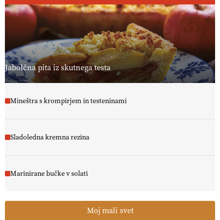
Jabolčna pita iz skutnega testa
Mineštra s krompirjem in testeninami
Sladoledna kremna rezina
Marinirane bučke v solati
Moj mali svet