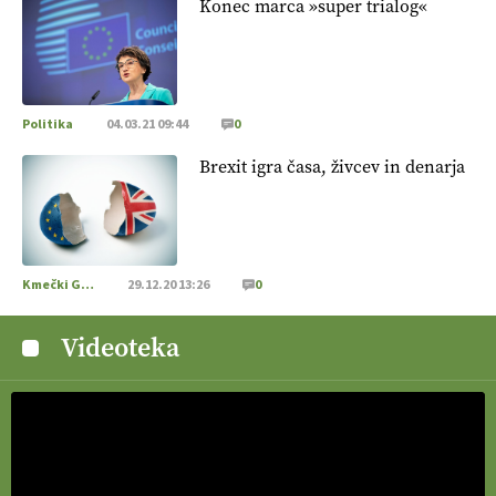
Konec marca »super trialog«
Politika
04.03.21 09:44
0
Brexit igra časa, živcev in denarja
Kmečki Glas
29.12.20 13:26
0
Videoteka