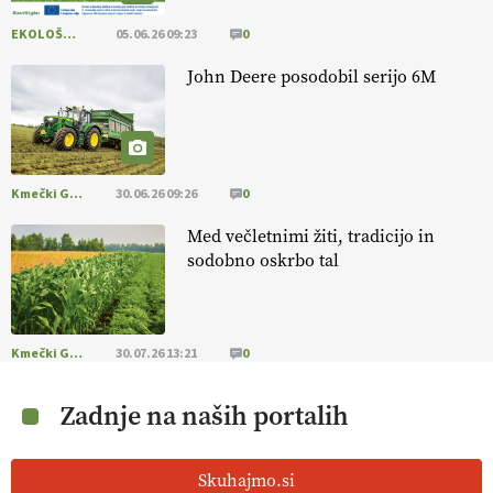
EKOLOŠKO LOGIČNO
05.06.26 09:23
0
John Deere posodobil serijo 6M
Kmečki Glas
30.06.26 09:26
0
Med večletnimi žiti, tradicijo in
sodobno oskrbo tal
Kmečki Glas
30.07.26 13:21
0
Zadnje na naših portalih
Skuhajmo.si