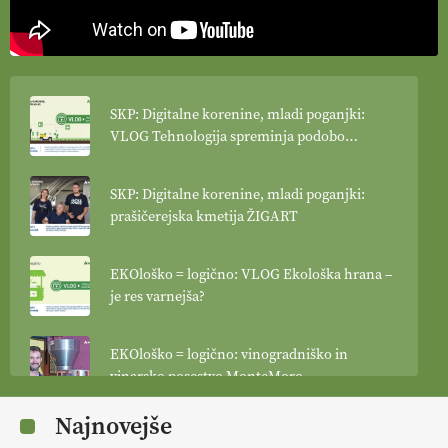
SKP: Digitalne korenine, mladi poganjki:
VLOG Tehnologija spreminja podobo
kmetijstva
SKP: Digitalne korenine, mladi poganjki:
prašičerejska kmetija ŽIGART
EKOloško = logično: VLOG Ekološka hrana –
je res varnejša?
EKOloško = logično: vinogradniško in
vinarsko posestvo MonteMoro
Najnovejše
EKOloško = logično: ekološka kmetija