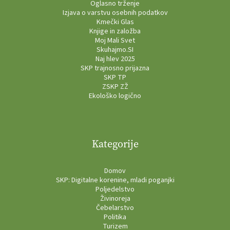
Oglasno trženje
Izjava o varstvu osebnih podatkov
Kmečki Glas
Knjige in založba
Moj Mali Svet
Skuhajmo.SI
Naj hlev 2025
SKP trajnosno prijazna
SKP TP
ZSKP ZŽ
Ekološko logično
Kategorije
Domov
SKP: Digitalne korenine, mladi poganjki
Poljedelstvo
Živinoreja
Čebelarstvo
Politika
Turizem