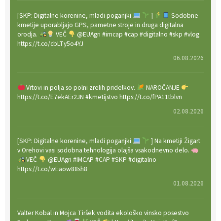
[SKP: Digitalne korenine, mladi poganjki
]
Sodobne
kmetije uporabljajo GPS, pametne stroje in druga digitalna
orodja.
VEČ
@EUAgri #imcap #cap #digitalno #skp #vlog
https://t.co/cbLTy5o4YJ
06.08.2026
Vrtovi in polja so polni zrelih pridelkov.
NAROČANJE
https://t.co/E7ekAEr2JN #kmetijstvo https://t.co/fPA11tblvn
02.08.2026
[SKP: Digitalne korenine, mladi poganjki
] Na kmetiji Žigart
v Orehovi vasi sodobna tehnologija olajša vsakodnevno delo.
VEČ
@EUAgri #IMCAP #CAP #SKP #digitalno
https://t.co/wEaow88sh8
01.08.2026
Valter Kobal in Mojca Tiršek vodita ekološko vinsko posestvo