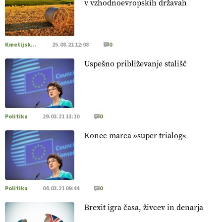
v vzhodnoevropskih državah
[EKOloško = LOGIČNO
]
Poleti pridelek rešujejo zdrava tla
in vlaga.
VEČ
https://t.co/qmMX2yevum @EUAgri #IMCAP
#CAP https://t.co/dDwsipE645
Kmetijska zemljišča
25.08.21 12:08
0
15.07.2026
Uspešno približevanje stališč
[EKOloško = LOGIČNO
]
Mulčer
– naravna pot do zdravih
tal
. VEČ
https://t.co/J7RkeaYpYu @EUAgri #IMCAP #CAP
https://t.co/RVG0FzcQN6
14.07.2026
Politika
29.03.21 13:10
0
Konec marca »super trialog«
[EKOloško = LOGIČNO
] Zdravje rastlin je ključno za
prehransko varnost,
okolje in kakovost življenja. VEČ
https://t.co/K0USFPJ5fJ @EUAgri #IMCAP #CAP
https://t.co/vcHhoOixHy
14.07.2026
Politika
04.03.21 09:44
0
Brexit igra časa, živcev in denarja
[EKOloško = LOGIČNO
]
Danes ni pomembna le količina