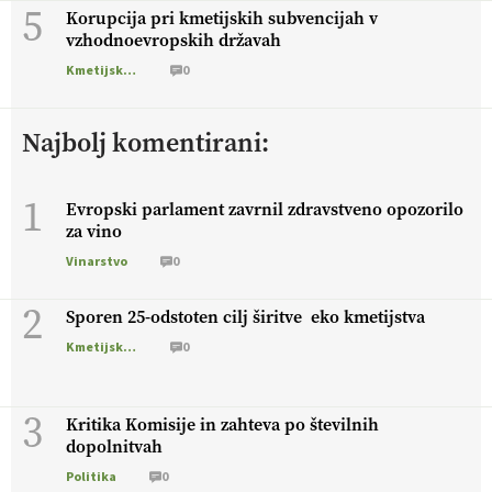
5
Korupcija pri kmetijskih subvencijah v
vzhodnoevropskih državah
Kmetijska zemljišča
0
Najbolj komentirani:
1
Evropski parlament zavrnil zdravstveno opozorilo
za vino
Vinarstvo
0
2
Sporen 25-odstoten cilj širitve eko kmetijstva
Kmetijska zemljišča
0
3
Kritika Komisije in zahteva po številnih
dopolnitvah
Politika
0