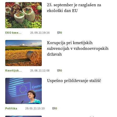
23. september je razglašen za
ekološki dan EU
EKO kmetijstvo
25.09.21 19:16
0
Korupcija pri kmetijskih
subvencijah v vzhodnoevropskih
državah
Kmetijska zemljišča
25.08.21 12:08
0
Uspešno približevanje stališč
Politika
29.03.21 13:10
0