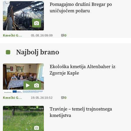
Pomagajmo družini Bregar po
KMETIJSKA LIGA PRVAKOV: POMLADITEV
uničujočem požaru
KMETIJSKE EKIPE
KMETIJSKA LIGA PRVAKOV: UKRAJINA vs.
EVROPA
Kmečki Glas
05.08.26 09:09
0
Najbolj brano
EKOloško = logično: ekološka kmetija
B'ZGAR
Ekološka kmetija Altenbaher iz
Zgornje Kaple
EKOloško = logično: VLOG Okus je
pomembnejši od izgleda
Kmečki Glas
19.05.26 10:52
0
EKOloško = logično: ekološka kmetija PR'
RAKARI
Travinje – temelj trajnostnega
kmetijstva