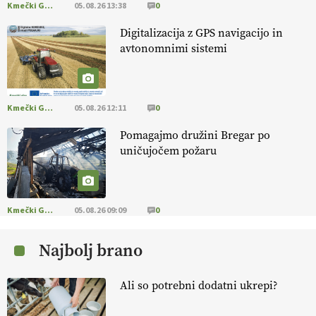
Kmečki Glas
05.08.26 13:38
0
EKOloško = logično: ekološko oljarstvo
Digitalizacija z GPS navigacijo in
MORGAN
avtonomnimi sistemi
EKOloško = logično: ekološka kmetija
FREŠER
Kmečki Glas
05.08.26 12:11
0
Pomagajmo družini Bregar po
KMETIJSKA LIGA PRVAKOV: POMLADITEV
uničujočem požaru
KMETIJSKE EKIPE
KMETIJSKA LIGA PRVAKOV: UKRAJINA vs.
EVROPA
Kmečki Glas
05.08.26 09:09
0
Najbolj brano
EKOloško = logično: ekološka kmetija
B'ZGAR
Ali so potrebni dodatni ukrepi?
EKOloško = logično: VLOG Okus je