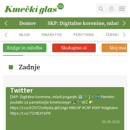
MOJ RAČUN
Domov
SKP: Digitalne korenine, mladi po
KOŠARICA
MLADI
VINARSTVO
PERUTNINA
ŽENSKE
NAROČITE SE
Knjige in založba
Skuhajmo.si
Moj mali 
OGLASNO TRŽENJE
Zadnje
Twitter
[SKP: Digitalne korenine, mladi poganjki
]
Pametni
podatki za pametnejše kmetovanje!
VEČ
https://t.co/KZHTZmRp8q @EUAgri #IMCAP #CAP #SKP #digitalno
https://t.co/TZr9EXYGPR
06.08.2026