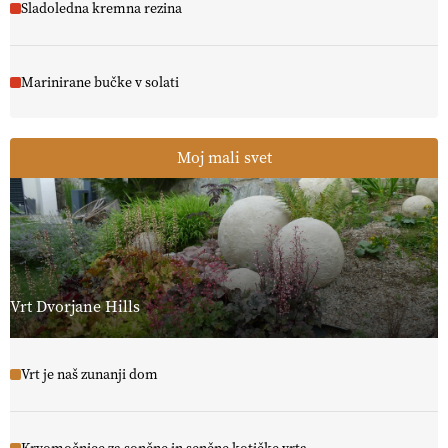
Sladoledna kremna rezina
Marinirane bučke v solati
Moj mali svet
Vrt Dvorjane Hills
Vrt je naš zunanji dom