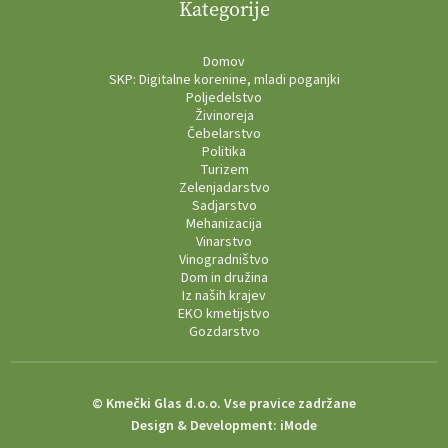
Kategorije
Domov
SKP: Digitalne korenine, mladi poganjki
Poljedelstvo
Živinoreja
Čebelarstvo
Politika
Turizem
Zelenjadarstvo
Sadjarstvo
Mehanizacija
Vinarstvo
Vinogradništvo
Dom in družina
Iz naših krajev
EKO kmetijstvo
Gozdarstvo
© Kmečki Glas d.o.o. Vse pravice zadržane
Design & Development:
iMode