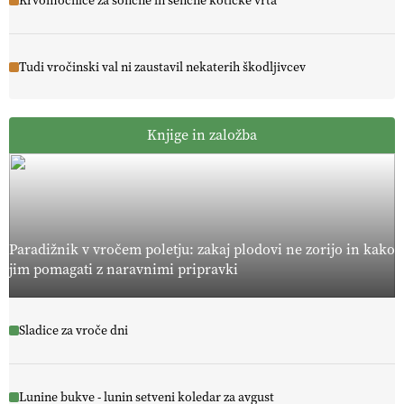
Krvomočnice za sončne in senčne kotičke vrta
Tudi vročinski val ni zaustavil nekaterih škodljivcev
Knjige in založba
Paradižnik v vročem poletju: zakaj plodovi ne zorijo in kako
jim pomagati z naravnimi pripravki
Sladice za vroče dni
Lunine bukve - lunin setveni koledar za avgust