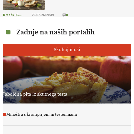
Kmečki Glas
29.07.26 09:49
0
Zadnje na naših portalih
Skuhajmo.si
Jabolčna pita iz skutnega testa
Mineštra s krompirjem in testeninami