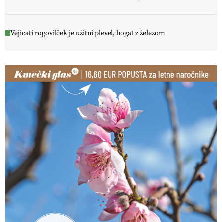
Vejicati rogovilček je užitni plevel, bogat z železom