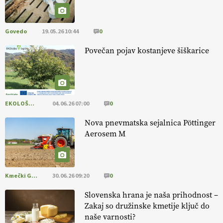
pomembnejši od izgleda
Govedo
19.05.26 10:44
0
EKOloško = logično: ekološka kmetija PR'
RAKARI
Povečan pojav kostanjeve šiškarice
EKOLOŠKO LOGIČNO
04.06.26 07:00
0
Nova pnevmatska sejalnica Pöttinger
Aerosem M
Kmečki Glas
30.06.26 09:20
0
Slovenska hrana je naša prihodnost –
Zakaj so družinske kmetije ključ do
naše varnosti?