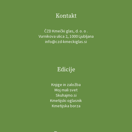
Kontakt
ČZD Kmečki glas, d. o. o .
Vurnikova ulica 2, 1000 Ljubljana
info@czd-kmeckiglas.si
Edicije
Knjige in založba
Moj mali svet
Skuhajmo.si
Kmetijski oglasnik
Kmetijska borza