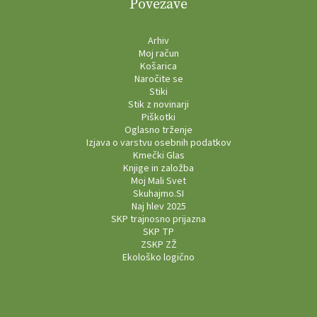
Povezave
Arhiv
Moj račun
Košarica
Naročite se
Stiki
Stik z novinarji
Piškotki
Oglasno trženje
Izjava o varstvu osebnih podatkov
Kmečki Glas
Knjige in založba
Moj Mali Svet
Skuhajmo.SI
Naj hlev 2025
SKP trajnosno prijazna
SKP TP
ZSKP ZŽ
Ekološko logično