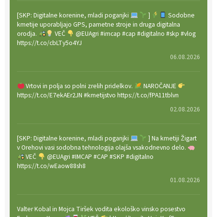
[SKP: Digitalne korenine, mladi poganjki
]
Sodobne
kmetije uporabljajo GPS, pametne stroje in druga digitalna
orodja.
VEČ
@EUAgri #imcap #cap #digitalno #skp #vlog
https://t.co/cbLTy5o4YJ
06.08.2026
Vrtovi in polja so polni zrelih pridelkov.
NAROČANJE
https://t.co/E7ekAEr2JN #kmetijstvo https://t.co/fPA11tblvn
02.08.2026
[SKP: Digitalne korenine, mladi poganjki
] Na kmetiji Žigart
v Orehovi vasi sodobna tehnologija olajša vsakodnevno delo.
VEČ
@EUAgri #IMCAP #CAP #SKP #digitalno
https://t.co/wEaow88sh8
01.08.2026
Valter Kobal in Mojca Tiršek vodita ekološko vinsko posestvo