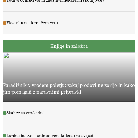
Tudi vročinski val ni zaustavil nekaterih škodljivcev
Eksotika na domačem vrtu
Knjige in založba
Paradižnik v vročem poletju: zakaj plodovi ne zorijo in kako
jim pomagati z naravnimi pripravki
Sladice za vroče dni
Lunine bukve - lunin setveni koledar za avgust