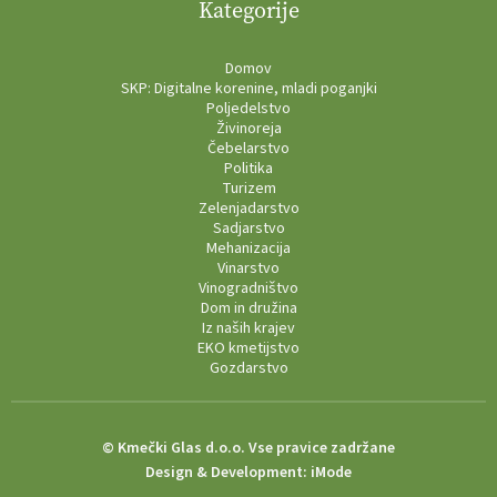
Kategorije
Domov
SKP: Digitalne korenine, mladi poganjki
Poljedelstvo
Živinoreja
Čebelarstvo
Politika
Turizem
Zelenjadarstvo
Sadjarstvo
Mehanizacija
Vinarstvo
Vinogradništvo
Dom in družina
Iz naših krajev
EKO kmetijstvo
Gozdarstvo
© Kmečki Glas d.o.o. Vse pravice zadržane
Design & Development:
iMode