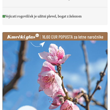
Vejicati rogovilček je užitni plevel, bogat z železom