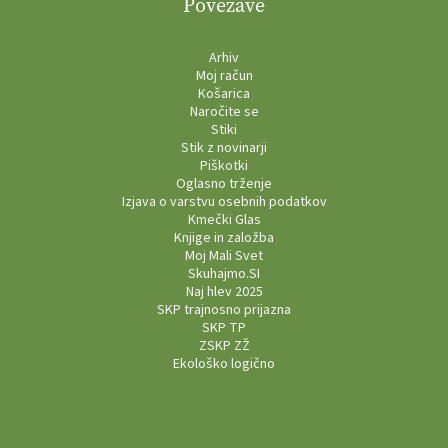
Povezave
Arhiv
Moj račun
Košarica
Naročite se
Stiki
Stik z novinarji
Piškotki
Oglasno trženje
Izjava o varstvu osebnih podatkov
Kmečki Glas
Knjige in založba
Moj Mali Svet
Skuhajmo.SI
Naj hlev 2025
SKP trajnosno prijazna
SKP TP
ZSKP ZŽ
Ekološko logično