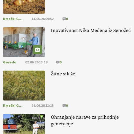
pomembnejši od izgleda
Kmečki Glas
13.05.26 09:52
0
EKOloško = logično: ekološka kmetija PR'
RAKARI
Inovativnost Nika Medena iz Senožeč
Govedo
02.06.26 13:19
0
Žitne silaže
Kmečki Glas
24.06.26 11:15
0
Ohranjanje narave za prihodnje
generacije