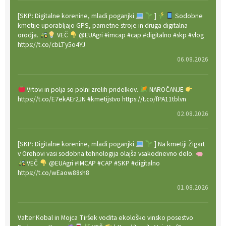
[SKP: Digitalne korenine, mladi poganjki
]
Sodobne
kmetije uporabljajo GPS, pametne stroje in druga digitalna
orodja.
VEČ
@EUAgri #imcap #cap #digitalno #skp #vlog
https://t.co/cbLTy5o4YJ
06.08.2026
Vrtovi in polja so polni zrelih pridelkov.
NAROČANJE
https://t.co/E7ekAEr2JN #kmetijstvo https://t.co/fPA11tblvn
02.08.2026
[SKP: Digitalne korenine, mladi poganjki
] Na kmetiji Žigart
v Orehovi vasi sodobna tehnologija olajša vsakodnevno delo.
VEČ
@EUAgri #IMCAP #CAP #SKP #digitalno
https://t.co/wEaow88sh8
01.08.2026
Valter Kobal in Mojca Tiršek vodita ekološko vinsko posestvo