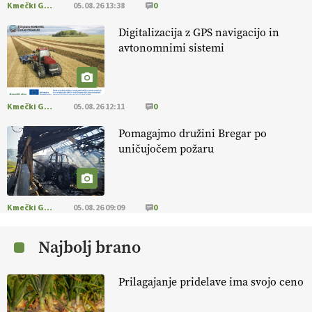
Kmečki Glas
05.08.26 13:38
0
EKOloško = logično: ekološko oljarstvo
Digitalizacija z GPS navigacijo in
MORGAN
avtonomnimi sistemi
EKOloško = logično: ekološka kmetija
FREŠER
Kmečki Glas
05.08.26 12:11
0
Pomagajmo družini Bregar po
KMETIJSKA LIGA PRVAKOV: POMLADITEV
uničujočem požaru
KMETIJSKE EKIPE
KMETIJSKA LIGA PRVAKOV: UKRAJINA vs.
EVROPA
Kmečki Glas
05.08.26 09:09
0
Najbolj brano
EKOloško = logično: ekološka kmetija
B'ZGAR
Prilagajanje pridelave ima svojo ceno
EKOloško = logično: VLOG Okus je