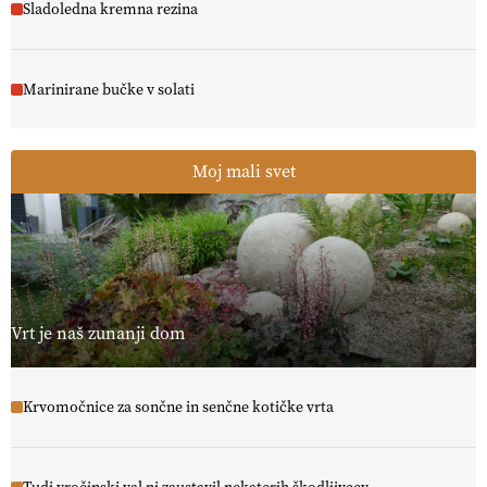
Sladoledna kremna rezina
Marinirane bučke v solati
Moj mali svet
Vrt je naš zunanji dom
Krvomočnice za sončne in senčne kotičke vrta