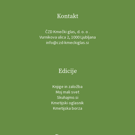
Kontakt
ČZD Kmečki glas, d. o. o .
Vurnikova ulica 2, 1000 Ljubljana
info@czd-kmeckiglas.si
Edicije
Knjige in založba
Moj mali svet
Skuhajmo.si
Kmetijski oglasnik
Kmetijska borza