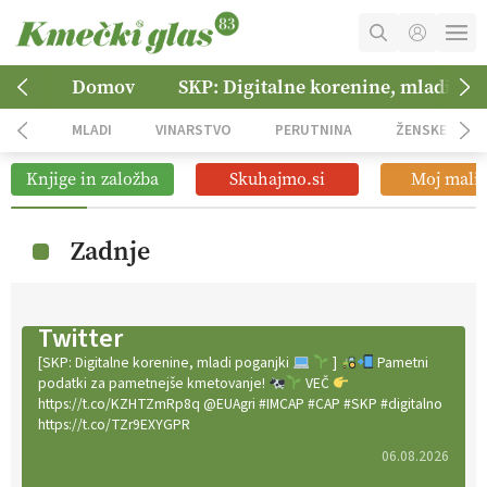
MOJ RAČUN
Domov
SKP: Digitalne korenine, mladi po
KOŠARICA
MLADI
VINARSTVO
PERUTNINA
ŽENSKE
NAROČITE SE
Knjige in založba
Skuhajmo.si
Moj mali 
OGLASNO TRŽENJE
Zadnje
Twitter
[SKP: Digitalne korenine, mladi poganjki
]
Pametni
podatki za pametnejše kmetovanje!
VEČ
https://t.co/KZHTZmRp8q @EUAgri #IMCAP #CAP #SKP #digitalno
https://t.co/TZr9EXYGPR
06.08.2026