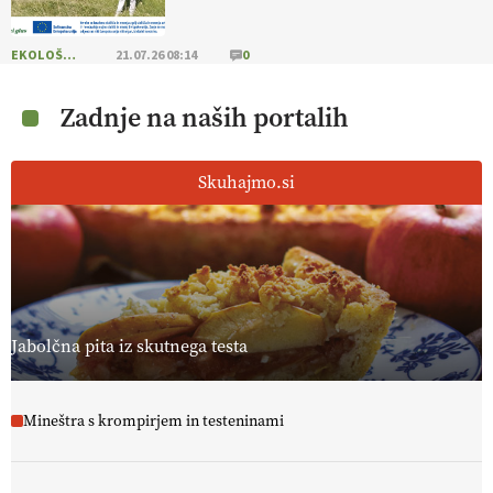
EKOLOŠKO LOGIČNO
21.07.26 08:14
0
Zadnje na naših portalih
Skuhajmo.si
Jabolčna pita iz skutnega testa
Mineštra s krompirjem in testeninami