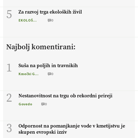
5
Za razvoj trga ekoloških živil
EKOLOŠKO LOGIČNO
0
Najbolj komentirani:
1
Suša na poljih in travnikih
Kmečki Glas
0
2
Nestanovitnost na trgu ob rekordni prireji
Govedo
0
3
Odpornost na pomanjkanje vode v kmetijstvu je
skupen evropski izziv