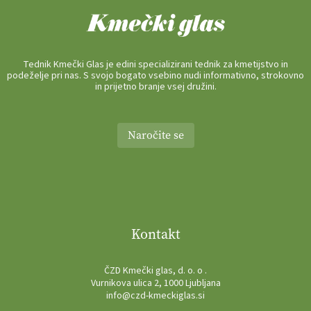
Tednik Kmečki Glas je edini specializirani tednik za kmetijstvo in
podeželje pri nas. S svojo bogato vsebino nudi informativno, strokovno
in prijetno branje vsej družini.
Naročite se
Kontakt
ČZD Kmečki glas, d. o. o .
Vurnikova ulica 2, 1000 Ljubljana
info@czd-kmeckiglas.si