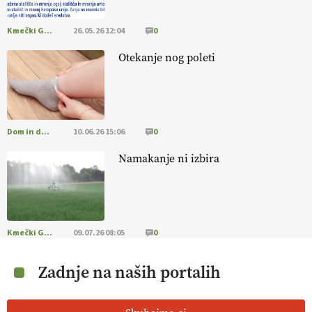
Kmečki Glas
26.05.26 12:04
0
Otekanje nog poleti
Dom in družina
10.06.26 15:06
0
Namakanje ni izbira
Kmečki Glas
09.07.26 08:05
0
Zadnje na naših portalih