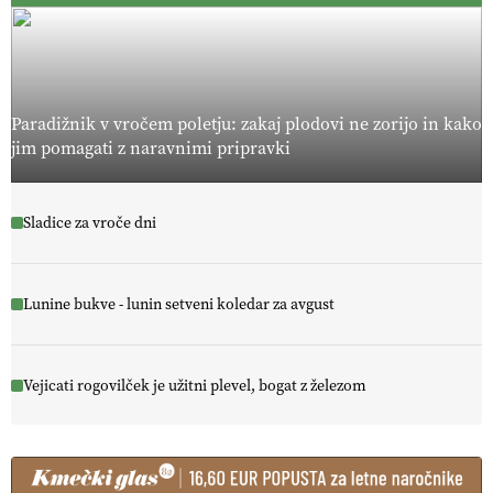
Paradižnik v vročem poletju: zakaj plodovi ne zorijo in kako
jim pomagati z naravnimi pripravki
Sladice za vroče dni
Lunine bukve - lunin setveni koledar za avgust
Vejicati rogovilček je užitni plevel, bogat z železom