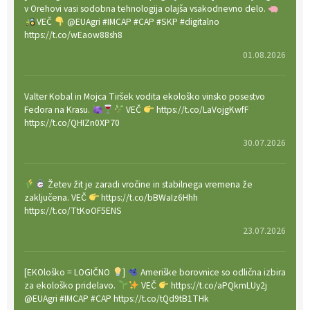
v Orehovi vasi sodobna tehnologija olajša vsakodnevno delo.
VEČ
@EUAgri #IMCAP #CAP #SKP #digitalno
https://t.co/wEaow88sh8
01.08.2026
Valter Kobal in Mojca Tiršek vodita ekološko vinsko posestvo
Fedora na Krasu.
VEČ
https://t.co/LaVojgKwfF
https://t.co/QHIZn0XP70
30.07.2026
Žetev žit je zaradi vročine in stabilnega vremena že
zaključena. VEČ
https://t.co/bBWaIz6Hhh
https://t.co/TtKoOF5ENS
23.07.2026
[EKOloško = LOGIČNO
]
Ameriške borovnice so odlična izbira
za ekološko pridelavo.
VEČ
https://t.co/aPQkmLUy2j
@EUAgri #IMCAP #CAP https://t.co/tQd9tB1THk