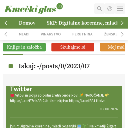
MOJ RAČUN
Domov
SKP: Digitalne korenine, mladi po
KOŠARICA
MLADI
VINARSTVO
PERUTNINA
ŽENSKE
NAROČITE SE
Knjige in založba
Skuhajmo.si
Moj mali 
OGLASNO TRŽENJE
Iskaj: -/posts/0/2023/07
Twitter
Vrtovi in polja so polni zrelih pridelkov.
NAROČANJE
https://t.co/E7ekAEr2JN #kmetijstvo https://t.co/fPA11tblvn
02.08.2026
[SKP: Digitalne korenine, mladi poganjki
] Na kmetiji Žigart