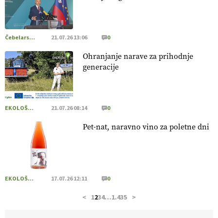
pridelava aronije
v dobrem desetletju zrasla v uspešno
kmetijsko in podjetniško zgodbo.
VEČ
https://t.co/EulJoSBYMi @EUAgri #IMCAP #CAP
https://t.co/xp1oihBDaJ
Čebelarstvo
21.07.26 13:06
0
13.07.2026
Ohranjanje narave za prihodnje
generacije
[EKOloško = LOGIČNO
]
Ekološka vina so vse bolj iskana
doma in v tujini
. Zato je ekološka pridelava odlična priložnost
za slovenske vinarje
. VEČ
https://t.co/XAe9EbeAbK
@EUAgri #IMCAP #CAP https://t.co/01qpoeLyNP
EKOLOŠKO LOGIČNO
21.07.26 08:14
0
13.07.2026
Pet-nat, naravno vino za poletne dni
[EKOloško = LOGIČNO
] Mladi
so ključni za prihodnost
kmetijstva in uspešno prenovo kmetij
. VEČ
https://t.co/RRn8unbwXp @EUAgri #IMCAP #CAP
https://t.co/mnLHFv2VuP
EKOLOŠKO LOGIČNO
17.07.26 12:11
0
13.07.2026
<
1
2
3
4
…
1.435
>
[EKOloško = LOGIČNO
]
Ekološka reja kokoši skrbi za