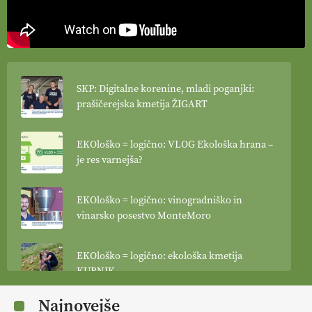
SKP: Digitalne korenine, mladi poganjki:
prašičerejska kmetija ŽIGART
EKOloško = logično: VLOG Ekološka hrana –
je res varnejša?
EKOloško = logično: vinogradniško in
vinarsko posestvo MonteMoro
EKOloško = logično: ekološka kmetija
KURNIK
Najnovejše
EKOloško = logično: ekološka kmetija