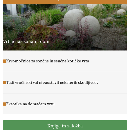
Vrt je naš zunanji dom
Krvomočnice za sončne in senčne kotičke vrta
Tudi vročinski val ni zaustavil nekaterih škodljivcev
Eksotika na domačem vrtu
Knjige in založba