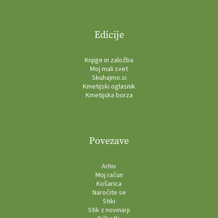
Edicije
Knjige in založba
Moj mali svet
Skuhajmo.si
Kmetijski oglasnik
Kmetijska borza
Povezave
Arhiv
Moj račun
Košarica
Naročite se
Stiki
Stik z novinarji