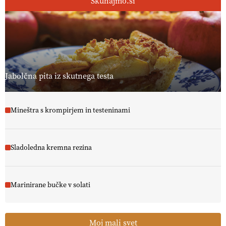
Skuhajmo.si
Jabolčna pita iz skutnega testa
Mineštra s krompirjem in testeninami
Sladoledna kremna rezina
Marinirane bučke v solati
Moj mali svet