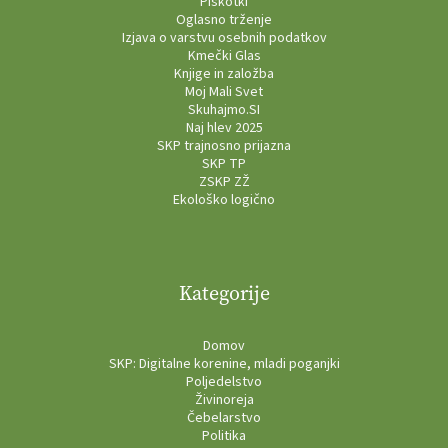
Piškotki
Oglasno trženje
Izjava o varstvu osebnih podatkov
Kmečki Glas
Knjige in založba
Moj Mali Svet
Skuhajmo.SI
Naj hlev 2025
SKP trajnosno prijazna
SKP TP
ZSKP ZŽ
Ekološko logično
Kategorije
Domov
SKP: Digitalne korenine, mladi poganjki
Poljedelstvo
Živinoreja
Čebelarstvo
Politika