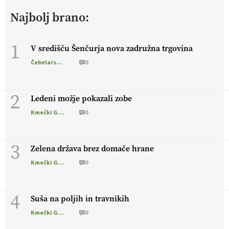
živali
, okolje
in kakovostna jajca
. VEČ
Najbolj brano:
https://t.co/PX49GVsP1M @EUAgri #IMCAP #CAP
https://t.co/a1xatzEeid
13.07.2026
1
V središču Šenčurja nova zadružna trgovina
Čebelarstvo
0
[EKOloško = LOGIČNO
]
Za bolj zdrava tla, večjo odpornost
tal na sušo in manj škodljivcev.
VEČ
https://t.co/PgMzHo6tt3
@EUAgri #IMCAP #CAP https://t.co/azYaR71AkI
2
Ledeni možje pokazali zobe
10.07.2026
Kmečki Glas
0
[EKOloško = LOGIČNO ] Ekološka hrana: Resnica ali le dobra
3
reklama?
PRISLUHNITE
@EUAgri #imcap #cap #eco #skp
Zelena država brez domače hrane
#vlog https://t.co/yev5PreiJu
Kmečki Glas
0
09.07.2026
4
Suša na poljih in travnikih
Kmečki Glas
0