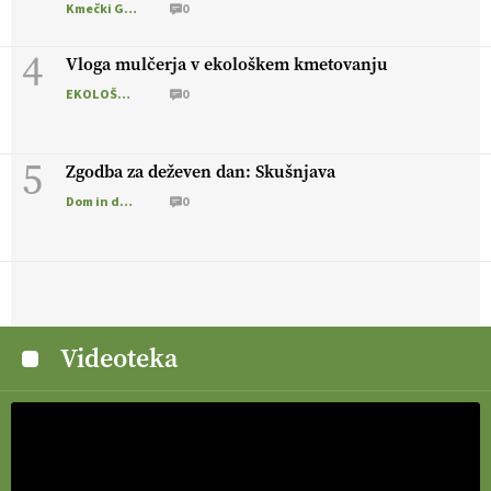
Kmečki Glas
0
4
Vloga mulčerja v ekološkem kmetovanju
EKOLOŠKO LOGIČNO
0
5
Zgodba za deževen dan: Skušnjava
Dom in družina
0
Videoteka