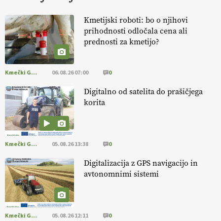
HOMAR
Kmetijski roboti: bo o njihovi
prihodnosti odločala cena ali
EKOloško = logično: VLOG Ekološko
prednosti za kmetijo?
kmetijstvo brez škropljenja?
Kmečki Glas
06.08.26 07:00
0
EKOloško = logično: ekološka kmetija
ALTENBAHER
Digitalno od satelita do prašičjega
korita
EKOloško = logično: ekološko oljarstvo
MORGAN
Kmečki Glas
05.08.26 13:38
0
EKOloško = logično: ekološka kmetija
Digitalizacija z GPS navigacijo in
FREŠER
avtonomnimi sistemi
KMETIJSKA LIGA PRVAKOV: POMLADITEV
KMETIJSKE EKIPE
Kmečki Glas
05.08.26 12:11
0