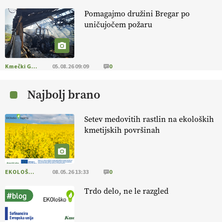
Pomagajmo družini Bregar po
KMETIJSKA LIGA PRVAKOV: UKRAJINA vs.
uničujočem požaru
EVROPA
EKOloško = logično: ekološka kmetija
B'ZGAR
Kmečki Glas
05.08.26 09:09
0
Najbolj brano
EKOloško = logično: VLOG Okus je
pomembnejši od izgleda
Setev medovitih rastlin na ekoloških
kmetijskih površinah
EKOloško = logično: ekološka kmetija PR'
RAKARI
EKOLOŠKO LOGIČNO
08.05.26 13:33
0
EKOloško = logično: vinogradniško in
vinarsko posestvo DUCAL
Trdo delo, ne le razgled