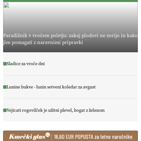
Paradižnik v vročem poletju: zakaj plodovi ne zorijo in kako
jim pomagati z naravnimi pripravki
Sladice za vroče dni
Lunine bukve - lunin setveni koledar za avgust
Vejicati rogovilček je užitni plevel, bogat z železom