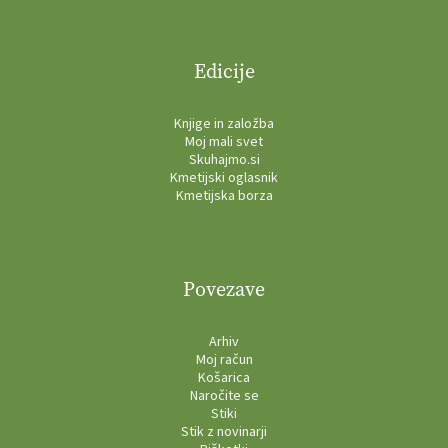
Edicije
Knjige in založba
Moj mali svet
Skuhajmo.si
Kmetijski oglasnik
Kmetijska borza
Povezave
Arhiv
Moj račun
Košarica
Naročite se
Stiki
Stik z novinarji