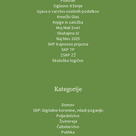
Piškotki
Oglasno trženje
Izjava o varstvu osebnih podatkov
Kmečki Glas
Knjige in založba
Moj Mali Svet
Skuhajmo.SI
Naj hlev 2025
SKP trajnosno prijazna
SKP TP
ZSKP ZŽ
Ekološko logično
Kategorije
Domov
SKP: Digitalne korenine, mladi poganjki
Poljedelstvo
Živinoreja
Čebelarstvo
Politika