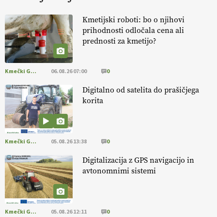
KURNIK
Kmetijski roboti: bo o njihovi
prihodnosti odločala cena ali
EKOloško = logično: ekološka kmetija
prednosti za kmetijo?
HOMAR
Kmečki Glas
06.08.26 07:00
0
EKOloško = logično: VLOG Ekološko
kmetijstvo brez škropljenja?
Digitalno od satelita do prašičjega
korita
EKOloško = logično: ekološka kmetija
ALTENBAHER
Kmečki Glas
05.08.26 13:38
0
EKOloško = logično: ekološko oljarstvo
Digitalizacija z GPS navigacijo in
MORGAN
avtonomnimi sistemi
EKOloško = logično: ekološka kmetija
FREŠER
Kmečki Glas
05.08.26 12:11
0