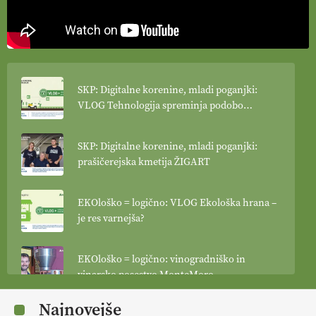
SKP: Digitalne korenine, mladi poganjki:
VLOG Tehnologija spreminja podobo
kmetijstva
SKP: Digitalne korenine, mladi poganjki:
prašičerejska kmetija ŽIGART
EKOloško = logično: VLOG Ekološka hrana –
je res varnejša?
EKOloško = logično: vinogradniško in
vinarsko posestvo MonteMoro
Najnovejše
EKOloško = logično: ekološka kmetija