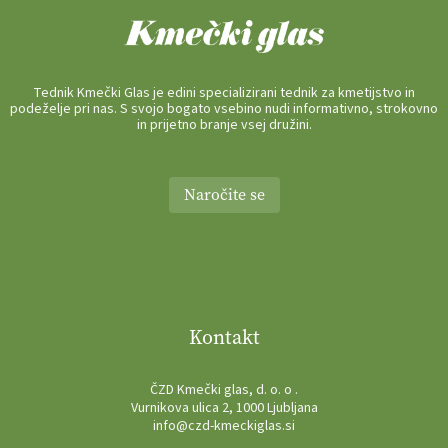
Tednik Kmečki Glas je edini specializirani tednik za kmetijstvo in
podeželje pri nas. S svojo bogato vsebino nudi informativno, strokovno
in prijetno branje vsej družini.
Naročite se
Kontakt
ČZD Kmečki glas, d. o. o .
Vurnikova ulica 2, 1000 Ljubljana
info@czd-kmeckiglas.si