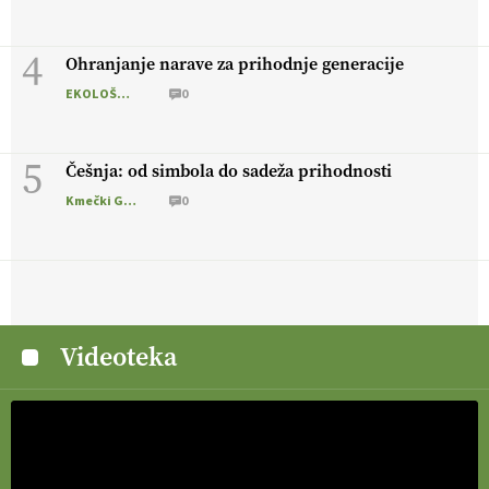
4
Ohranjanje narave za prihodnje generacije
EKOLOŠKO LOGIČNO
0
5
Češnja: od simbola do sadeža prihodnosti
Kmečki Glas
0
Videoteka