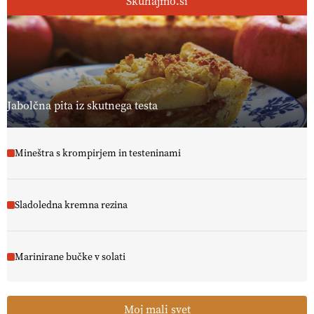
Skuhajmo.si
Jabolčna pita iz skutnega testa
Mineštra s krompirjem in testeninami
Sladoledna kremna rezina
Marinirane bučke v solati
Moj mali svet