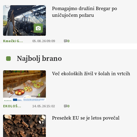
Pomagajmo družini Bregar po
KMETIJSKA LIGA PRVAKOV: POMLADITEV
uničujočem požaru
KMETIJSKE EKIPE
KMETIJSKA LIGA PRVAKOV: UKRAJINA vs.
EVROPA
Kmečki Glas
05.08.26 09:09
0
Najbolj brano
EKOloško = logično: ekološka kmetija
B'ZGAR
Več ekoloških živil v šolah in vrtcih
EKOloško = logično: VLOG Okus je
pomembnejši od izgleda
EKOLOŠKO LOGIČNO
14.05.26 15:02
0
EKOloško = logično: ekološka kmetija PR'
RAKARI
Presežek EU se je letos povečal