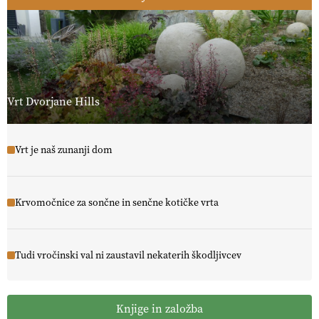
Vrt Dvorjane Hills
Vrt je naš zunanji dom
Krvomočnice za sončne in senčne kotičke vrta
Tudi vročinski val ni zaustavil nekaterih škodljivcev
Knjige in založba