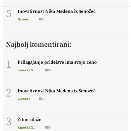
5
Inovativnost Nika Medena iz Senožeč
Govedo
0
Najbolj komentirani:
1
Prilagajanje pridelave ima svojo ceno
Kmečki Glas
0
2
Inovativnost Nika Medena iz Senožeč
Govedo
0
3
Žitne silaže
Kmečki Glas
0