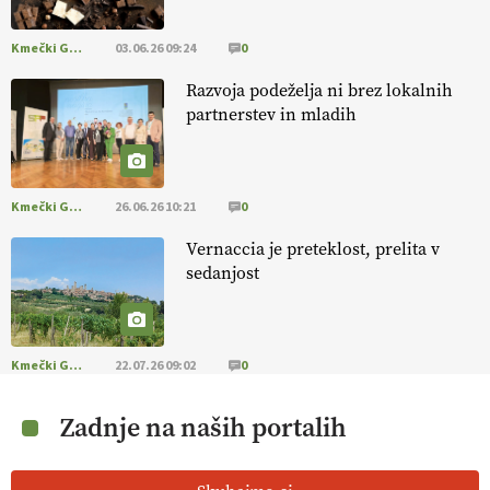
Kmečki Glas
03.06.26 09:24
0
Razvoja podeželja ni brez lokalnih
partnerstev in mladih
Kmečki Glas
26.06.26 10:21
0
Vernaccia je preteklost, prelita v
sedanjost
Kmečki Glas
22.07.26 09:02
0
Zadnje na naših portalih