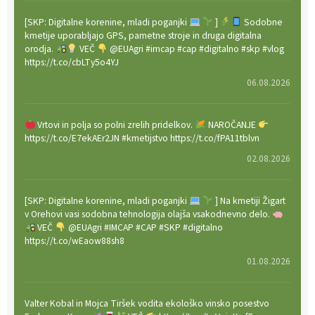
[SKP: Digitalne korenine, mladi poganjki
]
Sodobne
kmetije uporabljajo GPS, pametne stroje in druga digitalna
orodja.
VEČ
@EUAgri #imcap #cap #digitalno #skp #vlog
https://t.co/cbLTy5o4YJ
06.08.2026
Vrtovi in polja so polni zrelih pridelkov.
NAROČANJE
https://t.co/E7ekAEr2JN #kmetijstvo https://t.co/fPA11tblvn
02.08.2026
[SKP: Digitalne korenine, mladi poganjki
] Na kmetiji Žigart
v Orehovi vasi sodobna tehnologija olajša vsakodnevno delo.
VEČ
@EUAgri #IMCAP #CAP #SKP #digitalno
https://t.co/wEaow88sh8
01.08.2026
Valter Kobal in Mojca Tiršek vodita ekološko vinsko posestvo