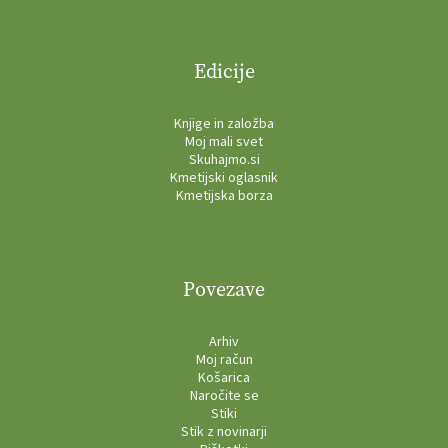
Edicije
Knjige in založba
Moj mali svet
Skuhajmo.si
Kmetijski oglasnik
Kmetijska borza
Povezave
Arhiv
Moj račun
Košarica
Naročite se
Stiki
Stik z novinarji