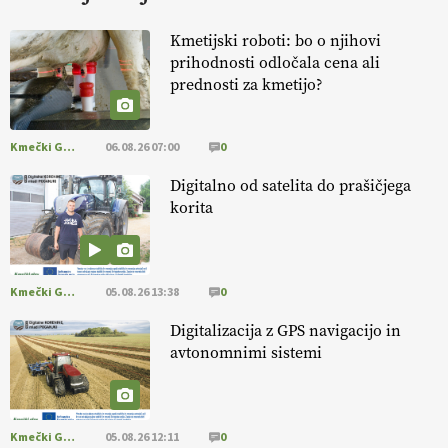
KURNIK
Kmetijski roboti: bo o njihovi
prihodnosti odločala cena ali
EKOloško = logično: ekološka kmetija
prednosti za kmetijo?
HOMAR
Kmečki Glas
06.08.26 07:00
0
EKOloško = logično: VLOG Ekološko
kmetijstvo brez škropljenja?
Digitalno od satelita do prašičjega
korita
EKOloško = logično: ekološka kmetija
ALTENBAHER
Kmečki Glas
05.08.26 13:38
0
EKOloško = logično: ekološko oljarstvo
Digitalizacija z GPS navigacijo in
MORGAN
avtonomnimi sistemi
EKOloško = logično: ekološka kmetija
FREŠER
Kmečki Glas
05.08.26 12:11
0