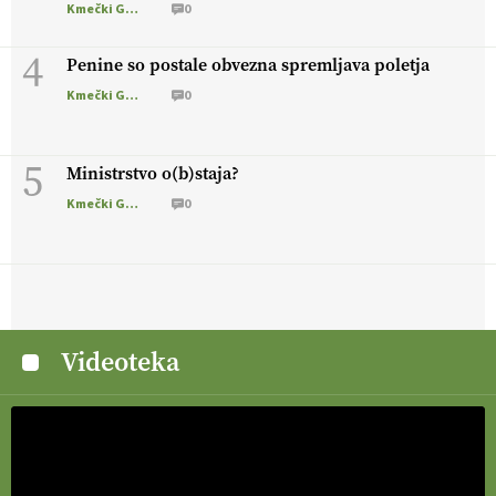
Kmečki Glas
0
4
Penine so postale obvezna spremljava poletja
Kmečki Glas
0
5
Ministrstvo o(b)staja?
Kmečki Glas
0
Videoteka