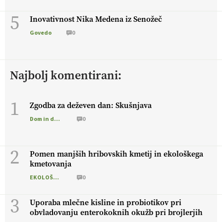
5
Inovativnost Nika Medena iz Senožeč
Govedo
0
Najbolj komentirani:
1
Zgodba za deževen dan: Skušnjava
Dom in družina
0
2
Pomen manjših hribovskih kmetij in ekološkega
kmetovanja
EKOLOŠKO LOGIČNO
0
3
Uporaba mlečne kisline in probiotikov pri
obvladovanju enterokoknih okužb pri brojlerjih