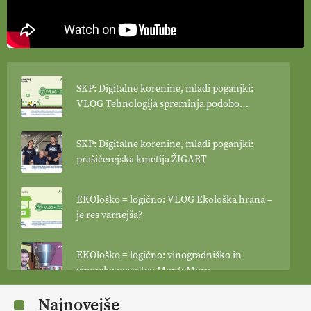
SKP: Digitalne korenine, mladi poganjki:
VLOG Tehnologija spreminja podobo
kmetijstva
SKP: Digitalne korenine, mladi poganjki:
prašičerejska kmetija ŽIGART
EKOloško = logično: VLOG Ekološka hrana –
je res varnejša?
EKOloško = logično: vinogradniško in
vinarsko posestvo MonteMoro
Najnovejše
EKOloško = logično: ekološka kmetija