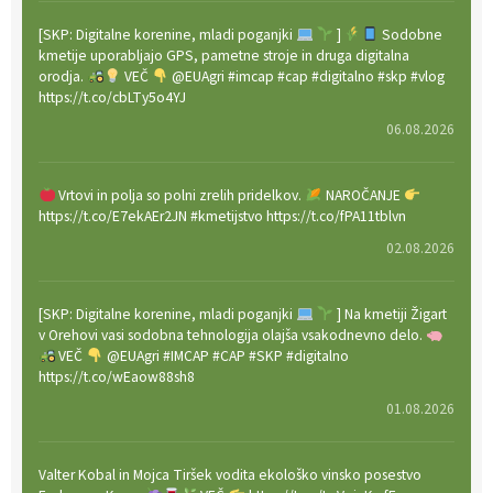
[SKP: Digitalne korenine, mladi poganjki
]
Sodobne
kmetije uporabljajo GPS, pametne stroje in druga digitalna
orodja.
VEČ
@EUAgri #imcap #cap #digitalno #skp #vlog
https://t.co/cbLTy5o4YJ
06.08.2026
Vrtovi in polja so polni zrelih pridelkov.
NAROČANJE
https://t.co/E7ekAEr2JN #kmetijstvo https://t.co/fPA11tblvn
02.08.2026
[SKP: Digitalne korenine, mladi poganjki
] Na kmetiji Žigart
v Orehovi vasi sodobna tehnologija olajša vsakodnevno delo.
VEČ
@EUAgri #IMCAP #CAP #SKP #digitalno
https://t.co/wEaow88sh8
01.08.2026
Valter Kobal in Mojca Tiršek vodita ekološko vinsko posestvo