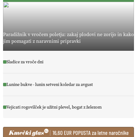
Paradižnik v vročem poletju: zakaj plodovi ne zorijo in kako
jim pomagati z naravnimi pripravki
Sladice za vroče dni
Lunine bukve - lunin setveni koledar za avgust
Vejicati rogovilček je užitni plevel, bogat z železom