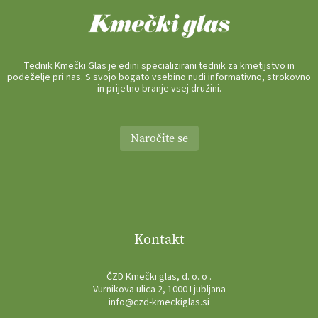
Tednik Kmečki Glas je edini specializirani tednik za kmetijstvo in
podeželje pri nas. S svojo bogato vsebino nudi informativno, strokovno
in prijetno branje vsej družini.
Naročite se
Kontakt
ČZD Kmečki glas, d. o. o .
Vurnikova ulica 2, 1000 Ljubljana
info@czd-kmeckiglas.si