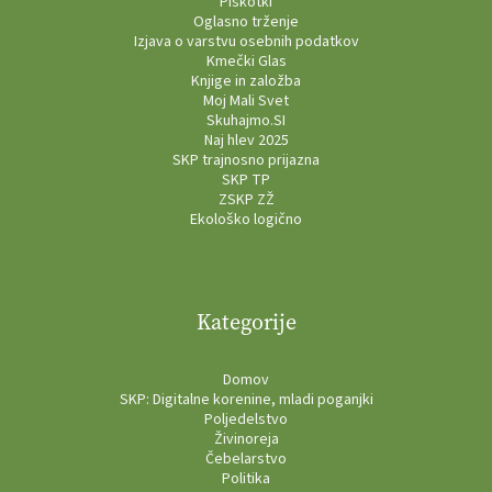
Piškotki
Oglasno trženje
Izjava o varstvu osebnih podatkov
Kmečki Glas
Knjige in založba
Moj Mali Svet
Skuhajmo.SI
Naj hlev 2025
SKP trajnosno prijazna
SKP TP
ZSKP ZŽ
Ekološko logično
Kategorije
Domov
SKP: Digitalne korenine, mladi poganjki
Poljedelstvo
Živinoreja
Čebelarstvo
Politika