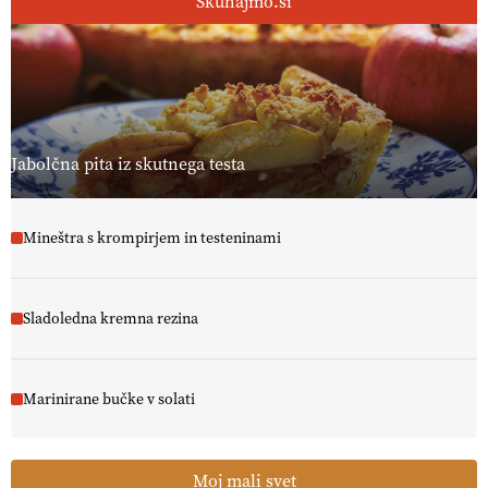
Skuhajmo.si
Jabolčna pita iz skutnega testa
Mineštra s krompirjem in testeninami
Sladoledna kremna rezina
Marinirane bučke v solati
Moj mali svet