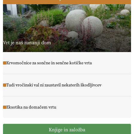
Vrt je naš zunanji dom
Krvomočnice za sončne in senčne kotičke vrta
Tudi vročinski val ni zaustavil nekaterih škodljivcev
Eksotika na domačem vrtu
Knjige in založba