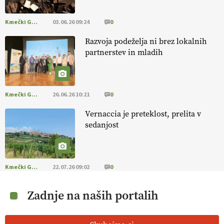
Kmečki Glas
03.06.26 09:24
0
Razvoja podeželja ni brez lokalnih
partnerstev in mladih
Kmečki Glas
26.06.26 10:21
0
Vernaccia je preteklost, prelita v
sedanjost
Kmečki Glas
22.07.26 09:02
0
Zadnje na naših portalih