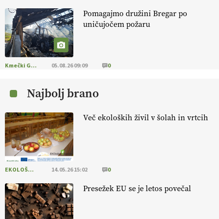
Pomagajmo družini Bregar po
KMETIJSKA LIGA PRVAKOV: POMLADITEV
uničujočem požaru
KMETIJSKE EKIPE
KMETIJSKA LIGA PRVAKOV: UKRAJINA vs.
EVROPA
Kmečki Glas
05.08.26 09:09
0
Najbolj brano
EKOloško = logično: ekološka kmetija
B'ZGAR
Več ekoloških živil v šolah in vrtcih
EKOloško = logično: VLOG Okus je
pomembnejši od izgleda
EKOLOŠKO LOGIČNO
14.05.26 15:02
0
EKOloško = logično: ekološka kmetija PR'
RAKARI
Presežek EU se je letos povečal