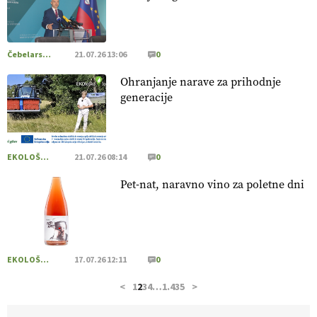
pridelava aronije
v dobrem desetletju zrasla v uspešno
kmetijsko in podjetniško zgodbo.
VEČ
https://t.co/EulJoSBYMi @EUAgri #IMCAP #CAP
https://t.co/xp1oihBDaJ
Čebelarstvo
21.07.26 13:06
0
13.07.2026
Ohranjanje narave za prihodnje
generacije
[EKOloško = LOGIČNO
]
Ekološka vina so vse bolj iskana
doma in v tujini
. Zato je ekološka pridelava odlična priložnost
za slovenske vinarje
. VEČ
https://t.co/XAe9EbeAbK
@EUAgri #IMCAP #CAP https://t.co/01qpoeLyNP
EKOLOŠKO LOGIČNO
21.07.26 08:14
0
13.07.2026
Pet-nat, naravno vino za poletne dni
[EKOloško = LOGIČNO
] Mladi
so ključni za prihodnost
kmetijstva in uspešno prenovo kmetij
. VEČ
https://t.co/RRn8unbwXp @EUAgri #IMCAP #CAP
https://t.co/mnLHFv2VuP
EKOLOŠKO LOGIČNO
17.07.26 12:11
0
13.07.2026
<
1
2
3
4
…
1.435
>
[EKOloško = LOGIČNO
]
Ekološka reja kokoši skrbi za