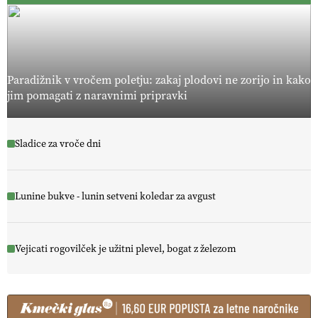
Paradižnik v vročem poletju: zakaj plodovi ne zorijo in kako
jim pomagati z naravnimi pripravki
Sladice za vroče dni
Lunine bukve - lunin setveni koledar za avgust
Vejicati rogovilček je užitni plevel, bogat z železom