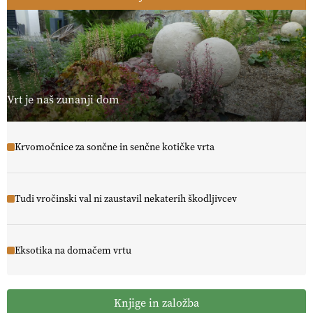
Vrt je naš zunanji dom
Krvomočnice za sončne in senčne kotičke vrta
Tudi vročinski val ni zaustavil nekaterih škodljivcev
Eksotika na domačem vrtu
Knjige in založba