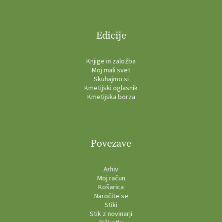
Edicije
Knjige in založba
Moj mali svet
Skuhajmo.si
Kmetijski oglasnik
Kmetijska borza
Povezave
Arhiv
Moj račun
Košarica
Naročite se
Stiki
Stik z novinarji