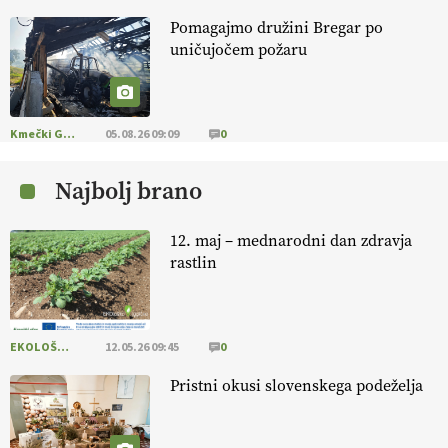
Pomagajmo družini Bregar po
EKOloško = logično: ekološkio čebelarstvo
uničujočem požaru
BOZOVIČAR
EKOloško = logično: kmetija SADONIK
Kmečki Glas
05.08.26 09:09
0
Najbolj brano
EKOloško = logično: kmetija Pr' POLONI in
JURIJU
12. maj – mednarodni dan zdravja
rastlin
EKOloško = logično: kmetija ZEL
EKOLOŠKO LOGIČNO
12.05.26 09:45
0
Savinjčani proti predlaganim zadrževalnikom
Pristni okusi slovenskega podeželja