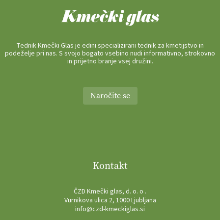
Tednik Kmečki Glas je edini specializirani tednik za kmetijstvo in
podeželje pri nas. S svojo bogato vsebino nudi informativno, strokovno
in prijetno branje vsej družini.
Naročite se
Kontakt
ČZD Kmečki glas, d. o. o .
Vurnikova ulica 2, 1000 Ljubljana
info@czd-kmeckiglas.si