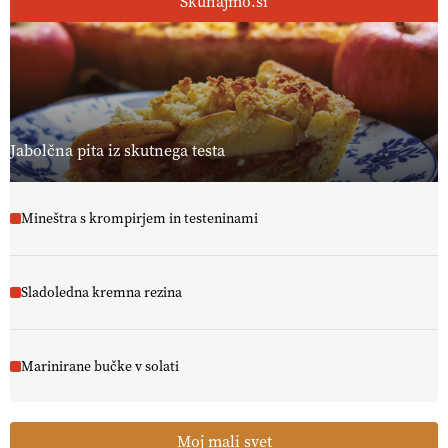
Skuhajmo.si
Jabolčna pita iz skutnega testa
Mineštra s krompirjem in testeninami
Sladoledna kremna rezina
Marinirane bučke v solati
Moj mali svet