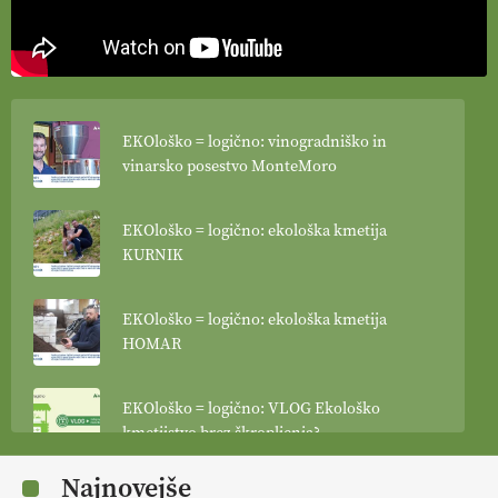
EKOloško = logično: vinogradniško in
vinarsko posestvo MonteMoro
EKOloško = logično: ekološka kmetija
KURNIK
EKOloško = logično: ekološka kmetija
HOMAR
EKOloško = logično: VLOG Ekološko
kmetijstvo brez škropljenja?
Najnovejše
EKOloško = logično: ekološka kmetija