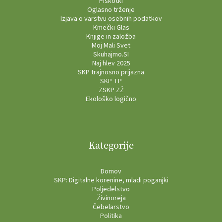
Piškotki
Oglasno trženje
Izjava o varstvu osebnih podatkov
Kmečki Glas
Knjige in založba
Moj Mali Svet
Skuhajmo.SI
Naj hlev 2025
SKP trajnosno prijazna
SKP TP
ZSKP ZŽ
Ekološko logično
Kategorije
Domov
SKP: Digitalne korenine, mladi poganjki
Poljedelstvo
Živinoreja
Čebelarstvo
Politika