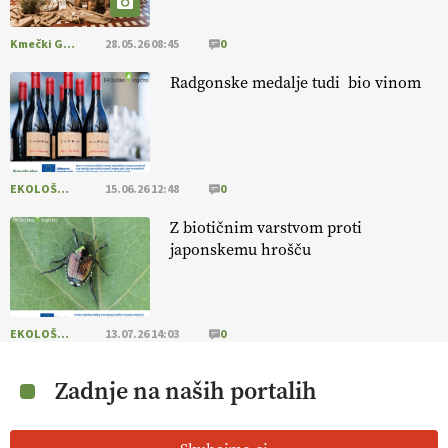
Kmečki Glas
28.05.26 08:45
0
Radgonske medalje tudi bio vinom
EKOLOŠKO LOGIČNO
15.06.26 12:48
0
Z biotičnim varstvom proti
japonskemu hrošču
EKOLOŠKO LOGIČNO
13.07.26 14:03
0
Zadnje na naših portalih