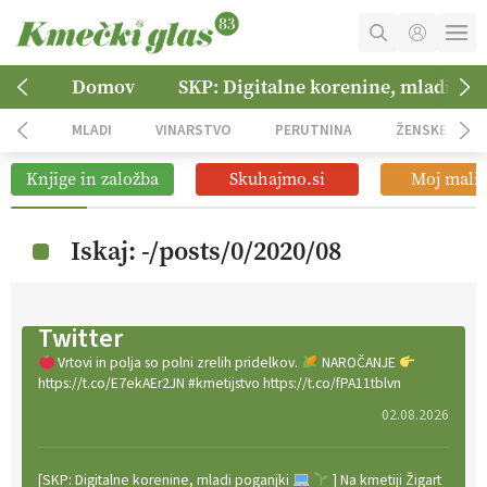
MOJ RAČUN
Domov
SKP: Digitalne korenine, mladi po
KOŠARICA
MLADI
VINARSTVO
PERUTNINA
ŽENSKE
NAROČITE SE
Knjige in založba
Skuhajmo.si
Moj mali 
OGLASNO TRŽENJE
Iskaj: -/posts/0/2020/08
Twitter
Vrtovi in polja so polni zrelih pridelkov.
NAROČANJE
https://t.co/E7ekAEr2JN #kmetijstvo https://t.co/fPA11tblvn
02.08.2026
[SKP: Digitalne korenine, mladi poganjki
] Na kmetiji Žigart