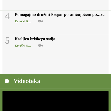
4
Pomagajmo družini Bregar po uničujočem požaru
Kmečki Glas
0
5
Kraljica briškega sadja
Kmečki Glas
0
Videoteka