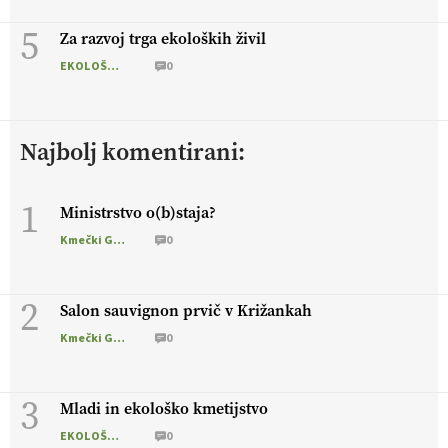
5
Za razvoj trga ekoloških živil
EKOLOŠKO LOGIČNO
0
Najbolj komentirani:
1
Ministrstvo o(b)staja?
Kmečki Glas
0
2
Salon sauvignon prvič v Križankah
Kmečki Glas
0
3
Mladi in ekološko kmetijstvo
EKOLOŠKO LOGIČNO
0