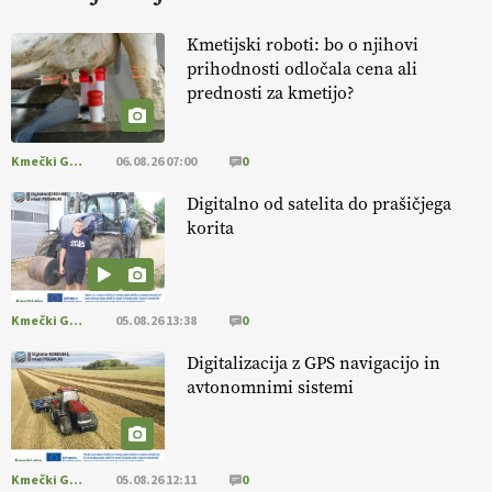
FREŠER
Kmetijski roboti: bo o njihovi
prihodnosti odločala cena ali
KMETIJSKA LIGA PRVAKOV: POMLADITEV
prednosti za kmetijo?
KMETIJSKE EKIPE
Kmečki Glas
06.08.26 07:00
0
KMETIJSKA LIGA PRVAKOV: UKRAJINA vs.
EVROPA
Digitalno od satelita do prašičjega
korita
EKOloško = logično: ekološka kmetija
B'ZGAR
Kmečki Glas
05.08.26 13:38
0
EKOloško = logično: ekološka kmetija PR'
Digitalizacija z GPS navigacijo in
RAKARI
avtonomnimi sistemi
EKOloško = logično: STROKOVNA OKROGLA
MIZA "Zakaj so ekološki proizvodi
Kmečki Glas
05.08.26 12:11
0
podcenjeni?"