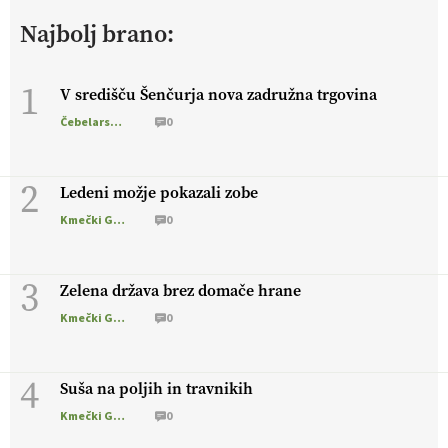
živali
, okolje
in kakovostna jajca
. VEČ
Najbolj brano:
https://t.co/PX49GVsP1M @EUAgri #IMCAP #CAP
https://t.co/a1xatzEeid
13.07.2026
1
V središču Šenčurja nova zadružna trgovina
Čebelarstvo
0
[EKOloško = LOGIČNO
]
Za bolj zdrava tla, večjo odpornost
tal na sušo in manj škodljivcev.
VEČ
https://t.co/PgMzHo6tt3
@EUAgri #IMCAP #CAP https://t.co/azYaR71AkI
2
Ledeni možje pokazali zobe
10.07.2026
Kmečki Glas
0
[EKOloško = LOGIČNO ] Ekološka hrana: Resnica ali le dobra
3
reklama?
PRISLUHNITE
@EUAgri #imcap #cap #eco #skp
Zelena država brez domače hrane
#vlog https://t.co/yev5PreiJu
Kmečki Glas
0
09.07.2026
4
Suša na poljih in travnikih
Kmečki Glas
0