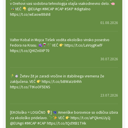
v Orehovi vasi sodobna tehnologija olajša vsakodnevno delo.
VEČ
@EUAgri #IMCAP #CAP #SKP #digitalno
https://t.co/wEaow88sh8
01.08.2026
Valter Kobal in Mojca Tiršek vodita ekološko vinsko posestvo
Fedora na Krasu.
VEČ
https://t.co/LaVojgKwfF
https://t.co/QHIZn0XP70
30.07.2026
Žetev žit je zaradi vročine in stabilnega vremena že
zaključena. VEČ
https://t.co/bBWaIz6Hhh
https://t.co/TtKoOF5ENS
23.07.2026
[EKOloško = LOGIČNO
]
Ameriške borovnice so odlična izbira
za ekološko pridelavo.
VEČ
https://t.co/aPQkmLUy2j
@EUAgri #IMCAP #CAP https://t.co/tQd9tB1THk