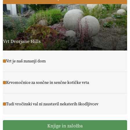
Vrt Dvorjane Hills
Vrt je naš zunanji dom
Krvomočnice za sončne in senčne kotičke vrta
Tudi vročinski val ni zaustavil nekaterih škodljivcev
Knjige in založba