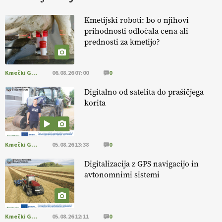
KURNIK
Kmetijski roboti: bo o njihovi
prihodnosti odločala cena ali
EKOloško = logično: ekološka kmetija
prednosti za kmetijo?
HOMAR
Kmečki Glas
06.08.26 07:00
0
EKOloško = logično: VLOG Ekološko
kmetijstvo brez škropljenja?
Digitalno od satelita do prašičjega
korita
EKOloško = logično: ekološka kmetija
ALTENBAHER
Kmečki Glas
05.08.26 13:38
0
EKOloško = logično: ekološko oljarstvo
Digitalizacija z GPS navigacijo in
MORGAN
avtonomnimi sistemi
EKOloško = logično: ekološka kmetija
FREŠER
Kmečki Glas
05.08.26 12:11
0