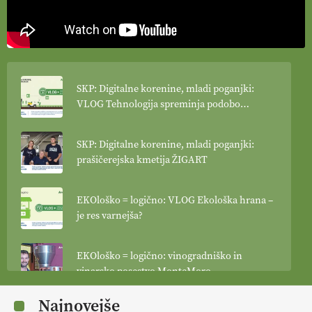
SKP: Digitalne korenine, mladi poganjki:
VLOG Tehnologija spreminja podobo
kmetijstva
SKP: Digitalne korenine, mladi poganjki:
prašičerejska kmetija ŽIGART
EKOloško = logično: VLOG Ekološka hrana –
je res varnejša?
EKOloško = logično: vinogradniško in
vinarsko posestvo MonteMoro
Najnovejše
EKOloško = logično: ekološka kmetija