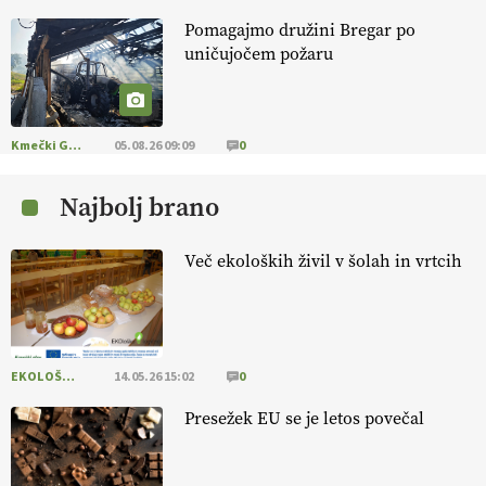
Pomagajmo družini Bregar po
KMETIJSKA LIGA PRVAKOV: POMLADITEV
uničujočem požaru
KMETIJSKE EKIPE
KMETIJSKA LIGA PRVAKOV: UKRAJINA vs.
EVROPA
Kmečki Glas
05.08.26 09:09
0
Najbolj brano
EKOloško = logično: ekološka kmetija
B'ZGAR
Več ekoloških živil v šolah in vrtcih
EKOloško = logično: VLOG Okus je
pomembnejši od izgleda
EKOLOŠKO LOGIČNO
14.05.26 15:02
0
EKOloško = logično: ekološka kmetija PR'
RAKARI
Presežek EU se je letos povečal