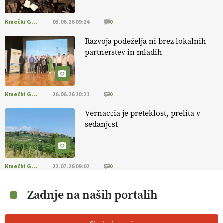
Kmečki Glas
03.06.26 09:24
0
Razvoja podeželja ni brez lokalnih
partnerstev in mladih
Kmečki Glas
26.06.26 10:21
0
Vernaccia je preteklost, prelita v
sedanjost
Kmečki Glas
22.07.26 09:02
0
Zadnje na naših portalih