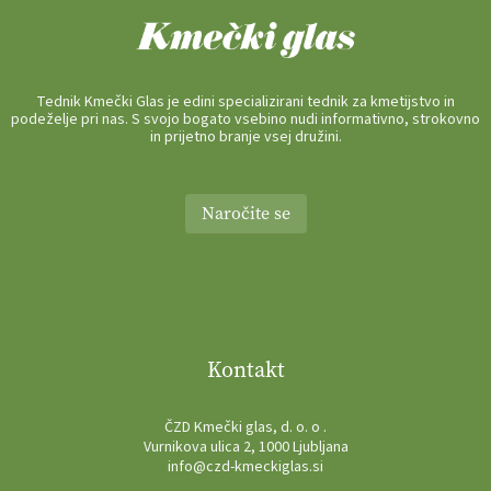
Tednik Kmečki Glas je edini specializirani tednik za kmetijstvo in
podeželje pri nas. S svojo bogato vsebino nudi informativno, strokovno
in prijetno branje vsej družini.
Naročite se
Kontakt
ČZD Kmečki glas, d. o. o .
Vurnikova ulica 2, 1000 Ljubljana
info@czd-kmeckiglas.si