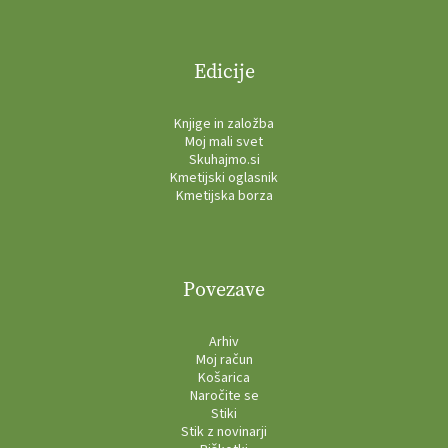
Edicije
Knjige in založba
Moj mali svet
Skuhajmo.si
Kmetijski oglasnik
Kmetijska borza
Povezave
Arhiv
Moj račun
Košarica
Naročite se
Stiki
Stik z novinarji