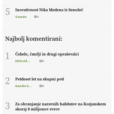
5
Inovativnost Nika Medena iz Senožeč
Govedo
0
Najbolj komentirani:
1
Čebele, čmrlji in drugi opraševalci
EKOLOŠKO LOGIČNO
0
2
Petdeset let na skupni poti
Kmečki Glas
0
3
Za ohranjanje naravnih habitatov na Kozjanskem
skoraj 8 milijonov evrov