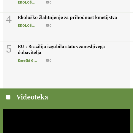
EKOLOŠKO LOGIČNO
0
4
Ekološko žlahtnjenje za prihodnost kmetijstva
EKOLOŠKO LOGIČNO
0
5
EU : Brazilija izgubila status zanesljivega
dobavitelja
Kmečki Glas
0
Videoteka