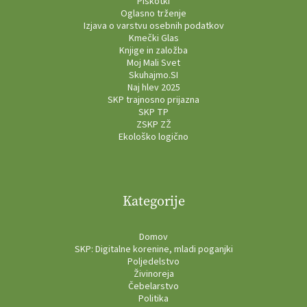
Piškotki
Oglasno trženje
Izjava o varstvu osebnih podatkov
Kmečki Glas
Knjige in založba
Moj Mali Svet
Skuhajmo.SI
Naj hlev 2025
SKP trajnosno prijazna
SKP TP
ZSKP ZŽ
Ekološko logično
Kategorije
Domov
SKP: Digitalne korenine, mladi poganjki
Poljedelstvo
Živinoreja
Čebelarstvo
Politika