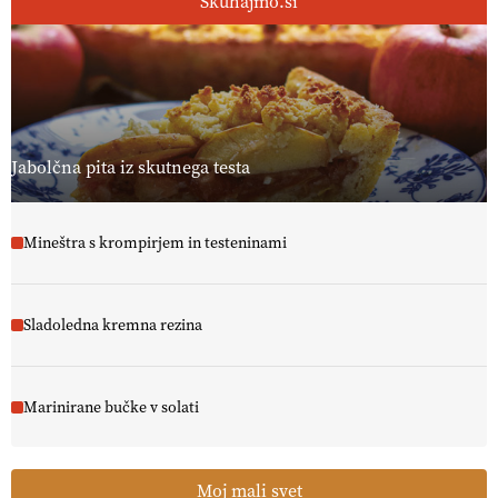
Skuhajmo.si
Jabolčna pita iz skutnega testa
Mineštra s krompirjem in testeninami
Sladoledna kremna rezina
Marinirane bučke v solati
Moj mali svet