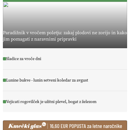
Paradižnik v vročem poletju: zakaj plodovi ne zorijo in kako
jim pomagati z naravnimi pripravki
Sladice za vroče dni
Lunine bukve - lunin setveni koledar za avgust
Vejicati rogovilček je užitni plevel, bogat z železom