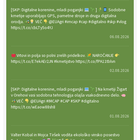
[SKP: Digitalne korenine, mladi poganjki
]
Sodobne
kmetije uporabljajo GPS, pametne stroje in druga digitalna
orodja.
VEČ
@EUAgri #imcap #cap #digitalno #skp #vlog
https://t.co/cbLTy5o4YJ
06.08.2026
Vrtovi in polja so polni zrelih pridelkov.
NAROČANJE
https://t.co/E7ekAEr2JN #kmetijstvo https://t.co/fPA11tblvn
02.08.2026
[SKP: Digitalne korenine, mladi poganjki
] Na kmetiji Žigart
v Orehovi vasi sodobna tehnologija olajša vsakodnevno delo.
VEČ
@EUAgri #IMCAP #CAP #SKP #digitalno
https://t.co/wEaow88sh8
01.08.2026
Valter Kobal in Mojca Tiršek vodita ekološko vinsko posestvo