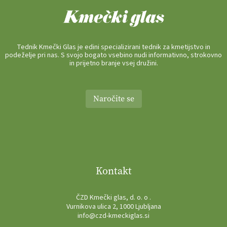
Tednik Kmečki Glas je edini specializirani tednik za kmetijstvo in
podeželje pri nas. S svojo bogato vsebino nudi informativno, strokovno
in prijetno branje vsej družini.
Naročite se
Kontakt
ČZD Kmečki glas, d. o. o .
Vurnikova ulica 2, 1000 Ljubljana
info@czd-kmeckiglas.si