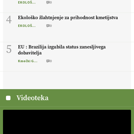
EKOLOŠKO LOGIČNO
0
4
Ekološko žlahtnjenje za prihodnost kmetijstva
EKOLOŠKO LOGIČNO
0
5
EU : Brazilija izgubila status zanesljivega
dobavitelja
Kmečki Glas
0
Videoteka