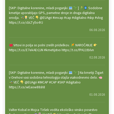
[SKP: Digitalne korenine, mladi poganjki
]
Sodobne
kmetije uporabljajo GPS, pametne stroje in druga digitalna
orodja.
VEČ
@EUAgri #imcap #cap #digitalno #skp #vlog
https://t.co/cbLTy5o4YJ
06.08.2026
Vrtovi in polja so polni zrelih pridelkov.
NAROČANJE
https://t.co/E7ekAEr2JN #kmetijstvo https://t.co/fPA11tblvn
02.08.2026
[SKP: Digitalne korenine, mladi poganjki
] Na kmetiji Žigart
v Orehovi vasi sodobna tehnologija olajša vsakodnevno delo.
VEČ
@EUAgri #IMCAP #CAP #SKP #digitalno
https://t.co/wEaow88sh8
01.08.2026
Valter Kobal in Mojca Tiršek vodita ekološko vinsko posestvo