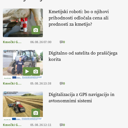
KURNIK
Kmetijski roboti: bo o njihovi
prihodnosti odločala cena ali
EKOloško = logično: ekološka kmetija
prednosti za kmetijo?
HOMAR
Kmečki Glas
06.08.26 07:00
0
EKOloško = logično: VLOG Ekološko
kmetijstvo brez škropljenja?
Digitalno od satelita do prašičjega
korita
EKOloško = logično: ekološka kmetija
ALTENBAHER
Kmečki Glas
05.08.26 13:38
0
EKOloško = logično: ekološko oljarstvo
Digitalizacija z GPS navigacijo in
MORGAN
avtonomnimi sistemi
EKOloško = logično: ekološka kmetija
FREŠER
Kmečki Glas
05.08.26 12:11
0