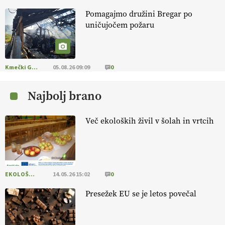
Pomagajmo družini Bregar po
KMETIJSKA LIGA PRVAKOV: POMLADITEV
uničujočem požaru
KMETIJSKE EKIPE
KMETIJSKA LIGA PRVAKOV: UKRAJINA vs.
EVROPA
Kmečki Glas
05.08.26 09:09
0
Najbolj brano
EKOloško = logično: ekološka kmetija
B'ZGAR
Več ekoloških živil v šolah in vrtcih
EKOloško = logično: VLOG Okus je
pomembnejši od izgleda
EKOLOŠKO LOGIČNO
14.05.26 15:02
0
EKOloško = logično: ekološka kmetija PR'
RAKARI
Presežek EU se je letos povečal