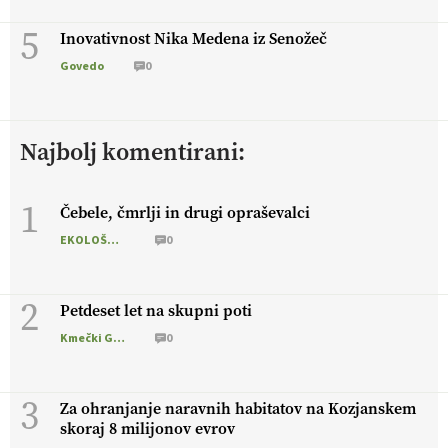
5
Inovativnost Nika Medena iz Senožeč
Govedo
0
Najbolj komentirani:
1
Čebele, čmrlji in drugi opraševalci
EKOLOŠKO LOGIČNO
0
2
Petdeset let na skupni poti
Kmečki Glas
0
3
Za ohranjanje naravnih habitatov na Kozjanskem
skoraj 8 milijonov evrov