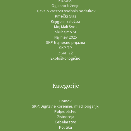
Piškotki
Oglasno trženje
Izjava o varstvu osebnih podatkov
Kmečki Glas
Knjige in založba
Moj Mali Svet
Skuhajmo.SI
Naj hlev 2025
SKP trajnosno prijazna
SKP TP
ZSKP ZŽ
Ekološko logično
Kategorije
Domov
SKP: Digitalne korenine, mladi poganjki
Poljedelstvo
Živinoreja
Čebelarstvo
Politika