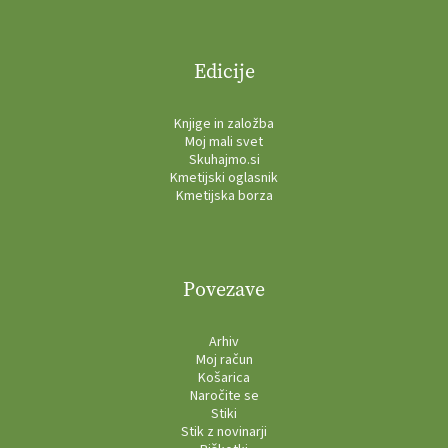
Edicije
Knjige in založba
Moj mali svet
Skuhajmo.si
Kmetijski oglasnik
Kmetijska borza
Povezave
Arhiv
Moj račun
Košarica
Naročite se
Stiki
Stik z novinarji