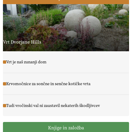
Vrt Dvorjane Hills
Vrt je naš zunanji dom
Krvomočnice za sončne in senčne kotičke vrta
Tudi vročinski val ni zaustavil nekaterih škodljivcev
Knjige in založba