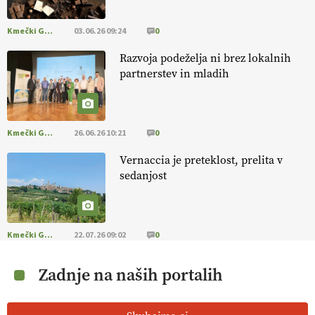
Kmečki Glas
03.06.26 09:24
0
Razvoja podeželja ni brez lokalnih
partnerstev in mladih
Kmečki Glas
26.06.26 10:21
0
Vernaccia je preteklost, prelita v
sedanjost
Kmečki Glas
22.07.26 09:02
0
Zadnje na naših portalih