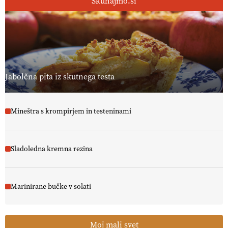
Skuhajmo.si
Jabolčna pita iz skutnega testa
Mineštra s krompirjem in testeninami
Sladoledna kremna rezina
Marinirane bučke v solati
Moj mali svet