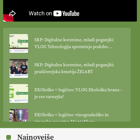
SKP: Digitalne korenine, mladi poganjki:
VLOG Tehnologija spreminja podobo
kmetijstva
SKP: Digitalne korenine, mladi poganjki:
prašičerejska kmetija ŽIGART
EKOloško = logično: VLOG Ekološka hrana –
je res varnejša?
EKOloško = logično: vinogradniško in
vinarsko posestvo MonteMoro
Najnovejše
EKOloško = logično: ekološka kmetija