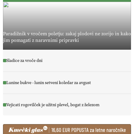
Paradižnik v vročem poletju: zakaj plodovi ne zorijo in kako
jim pomagati z naravnimi pripravki
Sladice za vroče dni
Lunine bukve - lunin setveni koledar za avgust
Vejicati rogovilček je užitni plevel, bogat z železom