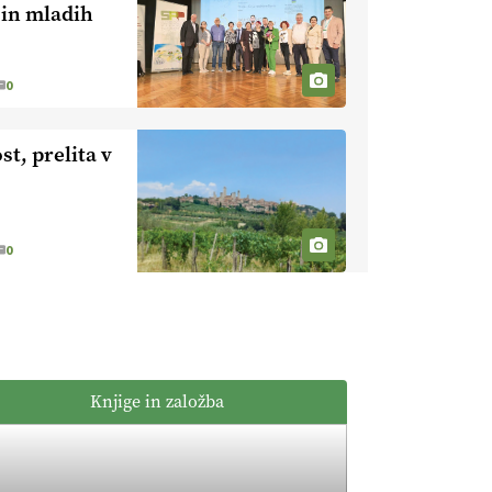
kmetijstvo brez
 in mladih
EKOloško =
škropljenja?
logično: ekološka
kmetija
0
ALTENBAHER
EKOloško =
logično:
st, prelita v
ekološko
oljarstvo
EKOloško =
MORGAN
logično: ekološka
kmetija FREŠER
0
KMETIJSKA
LIGA PRVAKOV:
POMLADITEV
KMETIJSKE
KMETIJSKA
EKIPE
LIGA PRVAKOV:
Knjige in založba
UKRAJINA vs.
EVROPA
EKOloško =
logično: ekološka