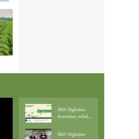
SKP: Digitalne
korenine, mladi
poganjki: VLOG
Tehnologija
SKP: Digitalne
spreminja