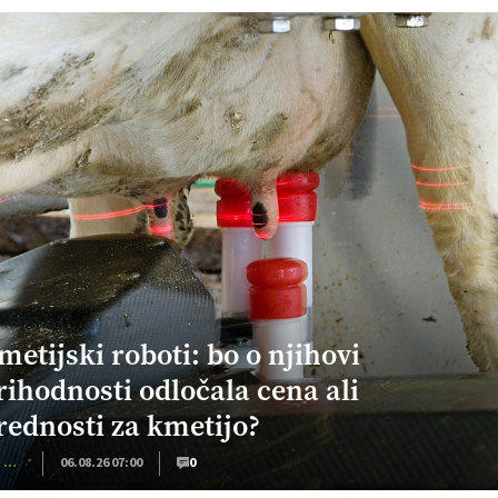
metijski roboti: bo o njihovi
rihodnosti odločala cena ali
rednosti za kmetijo?
Kmečki Glas
06.08.26 07:00
0