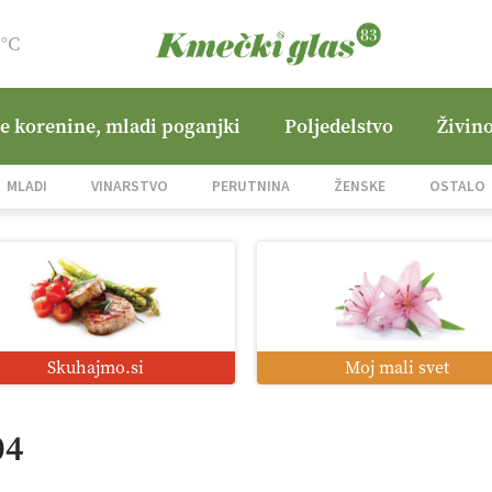
9°C
ne korenine, mladi poganjki
Poljedelstvo
Živino
MLADI
VINARSTVO
PERUTNINA
ŽENSKE
OSTALO
Skuhajmo.si
Moj mali svet
04