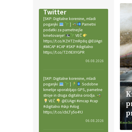
Twitter
[SKP: Digitalne korenine, mladi
poganjki
]
Pametni
podatki za pametnejše
kmetovanje!
VEČ
https://t.co/KZHTZmRp8q @EUAgri
#IMCAP #CAP #SKP #digitalno
https://t.co/TZr9EXYGPR
06.08.2026
[SKP: Digitalne korenine, mladi
poganjki
]
Sodobne
kmetije uporabljajo GPS, pametne
K
stroje in druga digitalna orodja.
VEČ
@EUAgri #imcap #cap
p
#digitalno #skp #vlog
p
https://t.co/cbLTy5o4YJ
06.08.2026