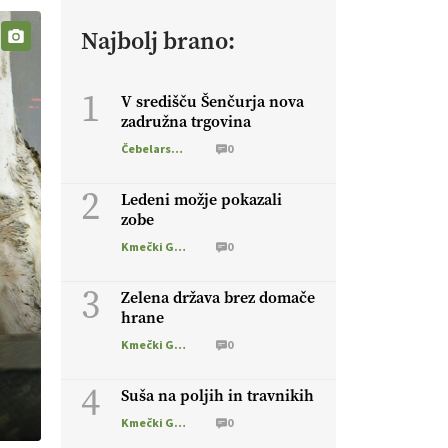
Najbolj brano:
1
V središču Šenčurja nova
zadružna trgovina
Čebelarstvo
0
2
Ledeni možje pokazali
zobe
Kmečki Glas
0
3
Zelena država brez domače
hrane
Kmečki Glas
0
4
Suša na poljih in travnikih
Kmečki Glas
0