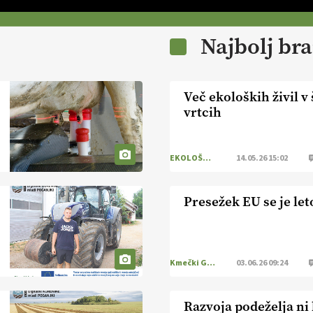
Najbolj br
Več ekoloških živil v 
vrtcih
EKOLOŠKO LOGIČNO
14.05.26 15:02
Presežek EU se je le
Kmečki Glas
03.06.26 09:24
Razvoja podeželja ni