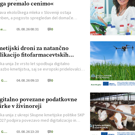
 ga premalo cenimo«
ava ekološkega mleka v Sloveniji ostaja
ben, a pogosto spregledan del domače
nske verige. Med podjetji, ki na tem področju
jo že več kot tri desetletja, je Mlekarna Krepko, ki
EKO kmetijstvo
05.08.26 08:31
0
s vodilni ponudnik tradicionalnega kefirja v
iji in eden ključnih predelovalcev ekološkega
 O izzivih slovenskega mlekarstva, položaju
etijski droni za natančno
kih kmetov, odnosu potrošnikov do domačih […]
likacijo fitofarmacevtskih
edstev in gnojil
ka unija že vrsto let spodbuja digitalno
azbo kmetijstva, saj se evropski pridelovalci
o z vse večjimi izzivi. Podnebne spremembe,
ejši ekstremni vremenski pojavi, naraščajoči
Kmečki Glas
04.08.26 09:13
0
i pridelave, pomanjkanje delovne sile ter vse višje
e glede varovanja okolja od kmetov zahtevajo
ristope in sodobne tehnološke rešitve.
gitalno povezane podatkovne
izacija zato ni več zgolj priložnost za razvoj,
irke v živinoreji
č […]
ka unija z ukrepi Skupne kmetijske politike SKP
027 podpira povezavo med digitalizacijo in
vo različnih podatkov za večjo konkurenčnost
. Uporaba sodobne tehnologije pri pomembnih
Kmečki Glas
03.08.26 13:20
0