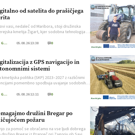
gitalno od satelita do prašičjega
rita
ovi vasi, nedaleč od Maribora, stoji družinska
erejska kmetija Žigart, kjer sodobna tehnologija ni
ebi namen, ampak nepogrešljiv pomočnik pri
njem delu, kar podpira tudi Skupna kmetijska
Kmečki Glas
05.08.26 13:38
0
a (SKP) s številnimi intervencijami. Nosilka kmetije
a Aleksandra, za uspešno delovanje kmetije pa
o skupaj z možem Miranom in sinom Markom, ki bo
gitalizacija z GPS navigacijo in
[…]
tonomnimi sistemi
 kmetijska politika (SKP) 2023–2027 z različnimi
encijami pomembno spodbuja uvajanje sodobnih
nih tehnologij v slovensko kmetijstvo. Cilj Skupne
ske politike (SKP) 2023–2027 je povečati
Kmečki Glas
05.08.26 12:11
0
enčnost kmetijskih gospodarstev, izboljšati
vitost pridelave, zmanjšati porabo proizvodnih
ev ter prispevati k okoljsko in podnebno bolj
magajmo družini Bregar po
stnemu kmetovanju. Med digitalnimi tehnologijami,
ičujočem požaru
 Skupna kmetijska politika (SKP) 2023–2027
ja […]
njo za pomoč se obračamo na vse ljudi dobrega
 družino Bregar iz Prapreč pri Zagorju ob Savi, ki