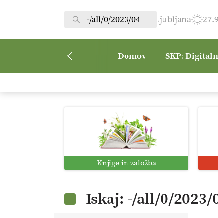
Ljubljana
27.
Domov
SKP: Digital
Knjige in založba
Iskaj: -/all/0/2023/