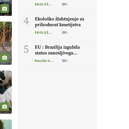
skoraj 8 milijonov evrov
EKOLOŠKO LOGIČNO
0
4
Ekološko žlahtnjenje za
prihodnost kmetijstva
EKOLOŠKO LOGIČNO
0
5
EU : Brazilija izgubila
status zanesljivega
dobavitelja
Kmečki Glas
0