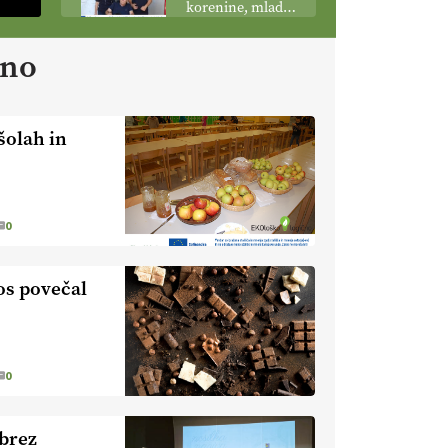
korenine, mladi
podobo
poganjki:
kmetijstva
prašičerejska
ano
EKOloško =
kmetija ŽIGART
logično: VLOG
Ekološka hrana –
je res varnejša?
šolah in
EKOloško =
logično:
vinogradniško in
vinarsko
EKOloško =
0
posestvo
logično: ekološka
MonteMoro
kmetija KURNIK
tos povečal
EKOloško =
logično: ekološka
kmetija HOMAR
0
EKOloško =
logično: VLOG
Ekološko
 brez