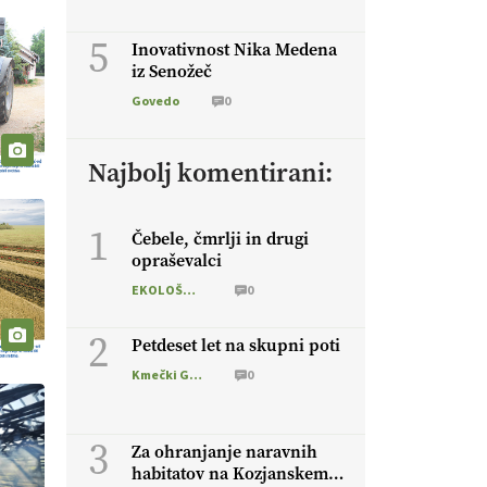
5
Inovativnost Nika Medena
iz Senožeč
Govedo
0
Najbolj komentirani:
1
Čebele, čmrlji in drugi
opraševalci
EKOLOŠKO LOGIČNO
0
2
Petdeset let na skupni poti
Kmečki Glas
0
3
Za ohranjanje naravnih
habitatov na Kozjanskem