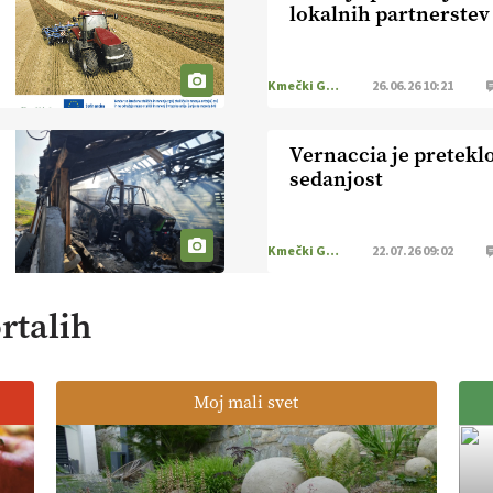
lokalnih partnerstev
Kmečki Glas
26.06.26 10:21
Vernaccia je preteklo
sedanjost
Kmečki Glas
22.07.26 09:02
rtalih
Moj mali svet