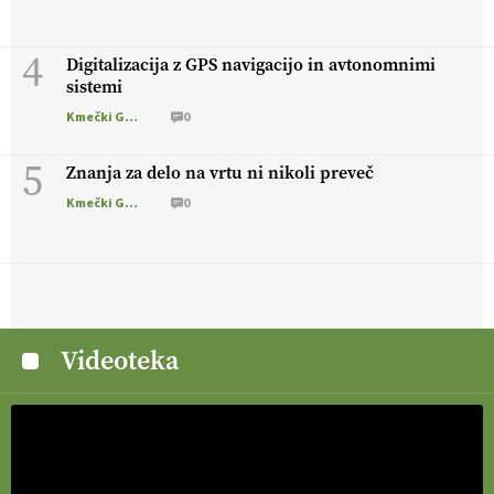
4
Digitalizacija z GPS navigacijo in avtonomnimi
sistemi
Kmečki Glas
0
5
Znanja za delo na vrtu ni nikoli preveč
Kmečki Glas
0
Videoteka