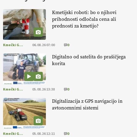
KURNIK
Kmetijski roboti: bo o njihovi
prihodnosti odločala cena ali
EKOloško = logično: ekološka kmetija
prednosti za kmetijo?
HOMAR
Kmečki Glas
06.08.26 07:00
0
EKOloško = logično: VLOG Ekološko
kmetijstvo brez škropljenja?
Digitalno od satelita do prašičjega
korita
EKOloško = logično: ekološka kmetija
ALTENBAHER
Kmečki Glas
05.08.26 13:38
0
EKOloško = logično: ekološko oljarstvo
Digitalizacija z GPS navigacijo in
MORGAN
avtonomnimi sistemi
EKOloško = logično: ekološka kmetija
FREŠER
Kmečki Glas
05.08.26 12:11
0