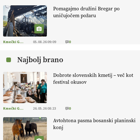
Pomagajmo družini Bregar po
KMETIJSKA LIGA PRVAKOV: POMLADITEV
uničujočem požaru
KMETIJSKE EKIPE
KMETIJSKA LIGA PRVAKOV: UKRAJINA vs.
EVROPA
Kmečki Glas
05.08.26 09:09
0
Najbolj brano
EKOloško = logično: ekološka kmetija
B'ZGAR
Dobrote slovenskih kmetij – več kot
festival okusov
EKOloško = logično: VLOG Okus je
pomembnejši od izgleda
Kmečki Glas
26.05.26 08:23
0
EKOloško = logično: ekološka kmetija PR'
RAKARI
Avtohtona pasma bosanski planinski
konj