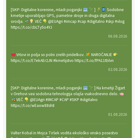
[SKP: Digitalne korenine, mladi poganjki
]
Sodobne
kmetije uporabljajo GPS, pametne stroje in druga digitalna
orodja.
VEČ
@EUAgri #imcap #cap #digitalno #skp #vlog
https://t.co/cbLTy5o4YJ
06.08.2026
Vrtovi in polja so polni zrelih pridelkov.
NAROČANJE
https://t.co/E7ekAEr2JN #kmetijstvo https://t.co/fPA11tblvn
02.08.2026
[SKP: Digitalne korenine, mladi poganjki
] Na kmetiji Žigart
v Orehovi vasi sodobna tehnologija olajša vsakodnevno delo.
VEČ
@EUAgri #IMCAP #CAP #SKP #digitalno
https://t.co/wEaow88sh8
01.08.2026
Valter Kobal in Mojca Tiršek vodita ekološko vinsko posestvo