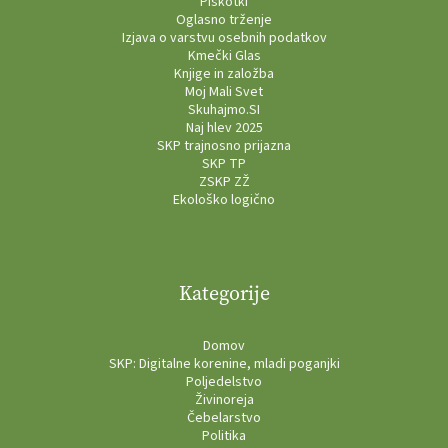
Piškotki
Oglasno trženje
Izjava o varstvu osebnih podatkov
Kmečki Glas
Knjige in založba
Moj Mali Svet
Skuhajmo.SI
Naj hlev 2025
SKP trajnosno prijazna
SKP TP
ZSKP ZŽ
Ekološko logično
Kategorije
Domov
SKP: Digitalne korenine, mladi poganjki
Poljedelstvo
Živinoreja
Čebelarstvo
Politika