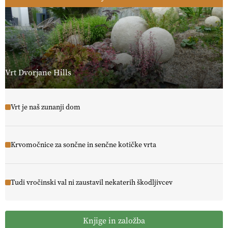
Vrt Dvorjane Hills
Vrt je naš zunanji dom
Krvomočnice za sončne in senčne kotičke vrta
Tudi vročinski val ni zaustavil nekaterih škodljivcev
Knjige in založba