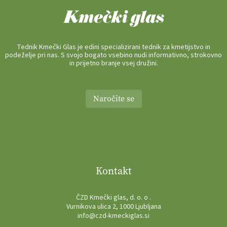
Tednik Kmečki Glas je edini specializirani tednik za kmetijstvo in
podeželje pri nas. S svojo bogato vsebino nudi informativno, strokovno
in prijetno branje vsej družini.
Naročite se
Kontakt
ČZD Kmečki glas, d. o. o .
Vurnikova ulica 2, 1000 Ljubljana
info@czd-kmeckiglas.si