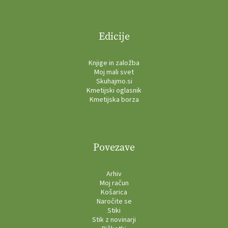
Edicije
Knjige in založba
Moj mali svet
Skuhajmo.si
Kmetijski oglasnik
Kmetijska borza
Povezave
Arhiv
Moj račun
Košarica
Naročite se
Stiki
Stik z novinarji