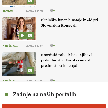
EKOLOŠKO LOGIČNO
10.06.26 14:08
0
Ekološka kmetija Ratajc iz Žič pri
Slovenskih Konjicah
Kmečki Glas
08.07.26 11:54
0
Kmetijski roboti: bo o njihovi
prihodnosti odločala cena ali
prednosti za kmetijo?
Kmečki Glas
06.08.26 07:00
0
Zadnje na naših portalih