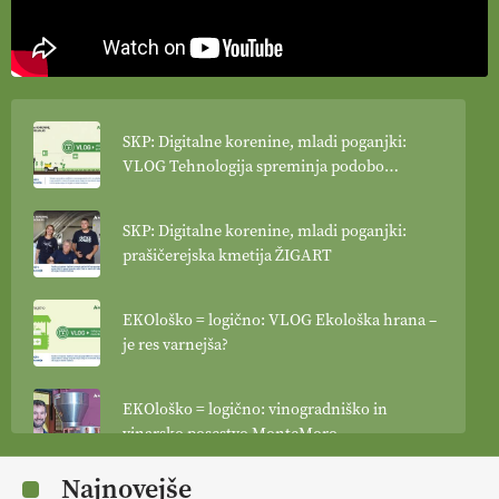
SKP: Digitalne korenine, mladi poganjki:
VLOG Tehnologija spreminja podobo
kmetijstva
SKP: Digitalne korenine, mladi poganjki:
prašičerejska kmetija ŽIGART
EKOloško = logično: VLOG Ekološka hrana –
je res varnejša?
EKOloško = logično: vinogradniško in
vinarsko posestvo MonteMoro
Najnovejše
EKOloško = logično: ekološka kmetija