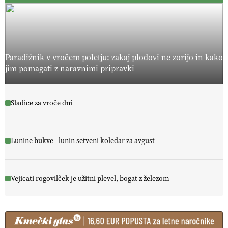
Paradižnik v vročem poletju: zakaj plodovi ne zorijo in kako
jim pomagati z naravnimi pripravki
Sladice za vroče dni
Lunine bukve - lunin setveni koledar za avgust
Vejicati rogovilček je užitni plevel, bogat z železom