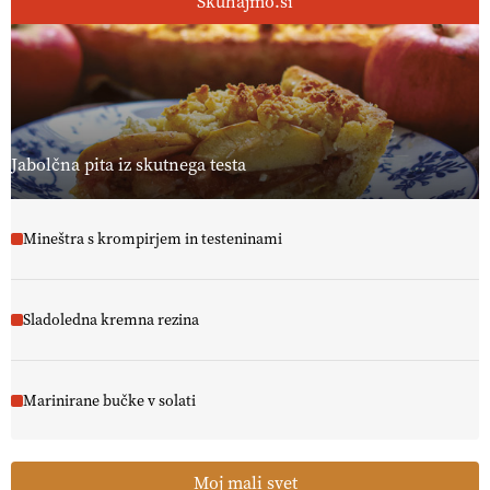
Skuhajmo.si
Jabolčna pita iz skutnega testa
Mineštra s krompirjem in testeninami
Sladoledna kremna rezina
Marinirane bučke v solati
Moj mali svet