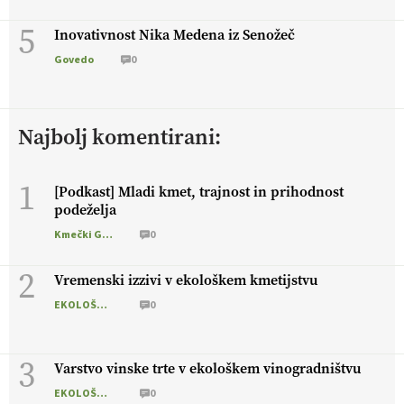
5
Inovativnost Nika Medena iz Senožeč
Govedo
0
Najbolj komentirani:
1
[Podkast] Mladi kmet, trajnost in prihodnost
podeželja
Kmečki Glas
0
2
Vremenski izzivi v ekološkem kmetijstvu
EKOLOŠKO LOGIČNO
0
3
Varstvo vinske trte v ekološkem vinogradništvu
EKOLOŠKO LOGIČNO
0