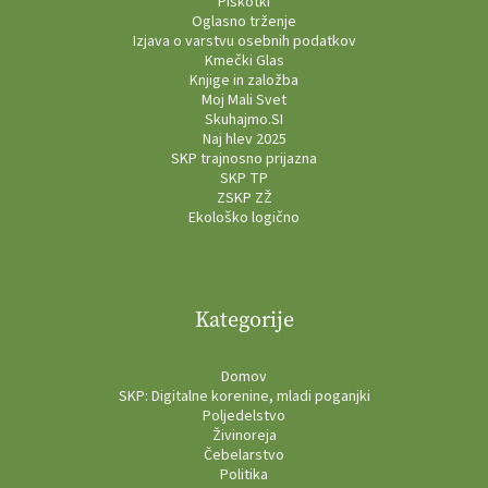
Piškotki
Oglasno trženje
Izjava o varstvu osebnih podatkov
Kmečki Glas
Knjige in založba
Moj Mali Svet
Skuhajmo.SI
Naj hlev 2025
SKP trajnosno prijazna
SKP TP
ZSKP ZŽ
Ekološko logično
Kategorije
Domov
SKP: Digitalne korenine, mladi poganjki
Poljedelstvo
Živinoreja
Čebelarstvo
Politika