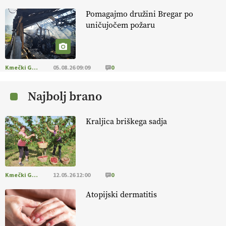
Pomagajmo družini Bregar po
KMETIJSKA LIGA PRVAKOV: POMLADITEV
uničujočem požaru
KMETIJSKE EKIPE
KMETIJSKA LIGA PRVAKOV: UKRAJINA vs.
EVROPA
Kmečki Glas
05.08.26 09:09
0
Najbolj brano
EKOloško = logično: ekološka kmetija
B'ZGAR
Kraljica briškega sadja
EKOloško = logično: VLOG Okus je
pomembnejši od izgleda
Kmečki Glas
12.05.26 12:00
0
EKOloško = logično: ekološka kmetija PR'
RAKARI
Atopijski dermatitis