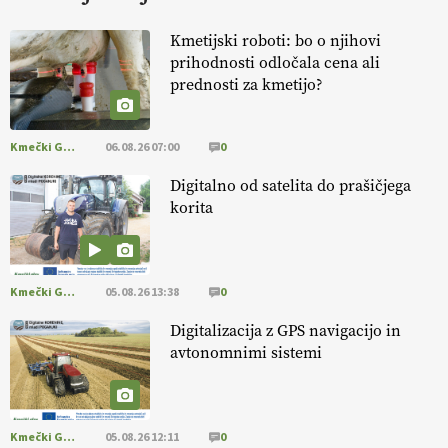
KURNIK
Kmetijski roboti: bo o njihovi
prihodnosti odločala cena ali
EKOloško = logično: ekološka kmetija
prednosti za kmetijo?
HOMAR
Kmečki Glas
06.08.26 07:00
0
EKOloško = logično: VLOG Ekološko
kmetijstvo brez škropljenja?
Digitalno od satelita do prašičjega
korita
EKOloško = logično: ekološka kmetija
ALTENBAHER
Kmečki Glas
05.08.26 13:38
0
EKOloško = logično: ekološko oljarstvo
Digitalizacija z GPS navigacijo in
MORGAN
avtonomnimi sistemi
EKOloško = logično: ekološka kmetija
FREŠER
Kmečki Glas
05.08.26 12:11
0