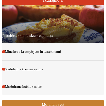
Skuhajmo.si
Jabolčna pita iz skutnega testa
Mineštra s krompirjem in testeninami
Sladoledna kremna rezina
Marinirane bučke v solati
Moj mali svet