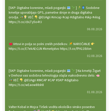
[SKP: Digitalne korenine, mladi poganjki
]
Sodobne
kmetije uporabljajo GPS, pametne stroje in druga digitalna
orodja.
VEČ
@EUAgri #imcap #cap #digitalno #skp #vlog
https://t.co/cbLTy5o4YJ
06.08.2026
Vrtovi in polja so polni zrelih pridelkov.
NAROČANJE
https://t.co/E7ekAEr2JN #kmetijstvo https://t.co/fPA11tblvn
02.08.2026
[SKP: Digitalne korenine, mladi poganjki
] Na kmetiji Žigart
v Orehovi vasi sodobna tehnologija olajša vsakodnevno delo.
VEČ
@EUAgri #IMCAP #CAP #SKP #digitalno
https://t.co/wEaow88sh8
01.08.2026
Valter Kobal in Mojca Tiršek vodita ekološko vinsko posestvo