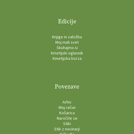
Edicije
Knjige in založba
Moj mali svet
Skuhajmo.si
Kmetijski oglasnik
Kmetijska borza
Povezave
Arhiv
Moj račun
Košarica
Naročite se
Stiki
Stik z novinarji