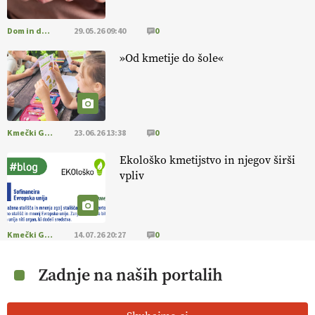
Dom in družina
29.05.26 09:40
0
»Od kmetije do šole«
Kmečki Glas
23.06.26 13:38
0
Ekološko kmetijstvo in njegov širši
vpliv
Kmečki Glas
14.07.26 20:27
0
Zadnje na naših portalih