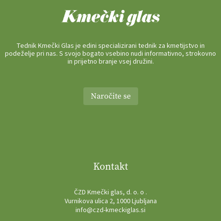
Tednik Kmečki Glas je edini specializirani tednik za kmetijstvo in
podeželje pri nas. S svojo bogato vsebino nudi informativno, strokovno
in prijetno branje vsej družini.
Naročite se
Kontakt
ČZD Kmečki glas, d. o. o .
Vurnikova ulica 2, 1000 Ljubljana
info@czd-kmeckiglas.si