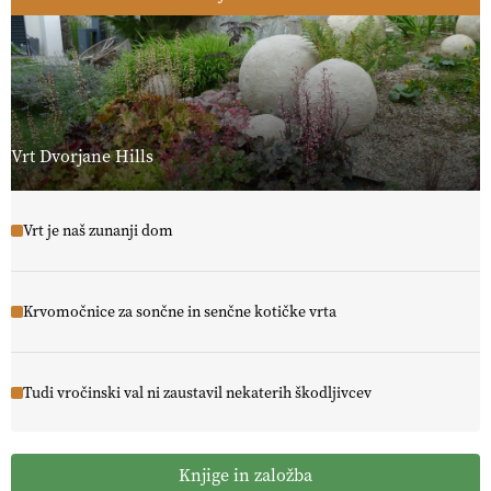
Vrt Dvorjane Hills
Vrt je naš zunanji dom
Krvomočnice za sončne in senčne kotičke vrta
Tudi vročinski val ni zaustavil nekaterih škodljivcev
Knjige in založba