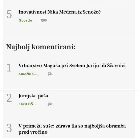
5
Inovativnost Nika Medena iz Senožeč
Govedo
0
Najbolj komentirani:
1
Vrtnarstvo Maguša pri Svetem Juriju ob Ščavnici
Kmečki Glas
0
2
Junijska paša
EKOLOŠKO LOGIČNO
0
3
V primežu suše: zdrava tla so najboljša obramba
pred vročino