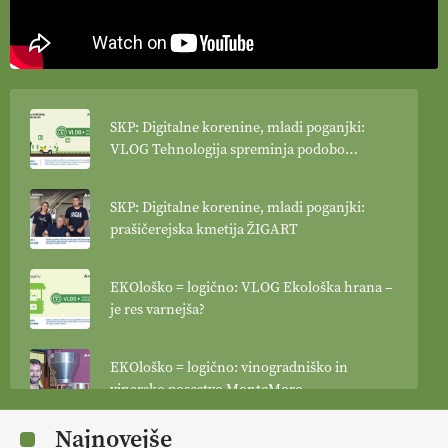
SKP: Digitalne korenine, mladi poganjki:
VLOG Tehnologija spreminja podobo
kmetijstva
SKP: Digitalne korenine, mladi poganjki:
prašičerejska kmetija ŽIGART
EKOloško = logično: VLOG Ekološka hrana –
je res varnejša?
EKOloško = logično: vinogradniško in
vinarsko posestvo MonteMoro
Najnovejše
EKOloško = logično: ekološka kmetija