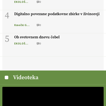
EKOLOŠKO LOGIČNO
0
4
Digitalno povezane podatkovne zbirke v živinoreji
Kmečki Glas
0
5
Ob svetovnem dnevu čebel
EKOLOŠKO LOGIČNO
0
Videoteka