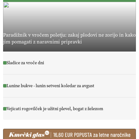
Paradižnik v vročem poletju: zakaj plodovi ne zorijo in kako
jim pomagati z naravnimi pripravki
Sladice za vroče dni
Lunine bukve - lunin setveni koledar za avgust
Vejicati rogovilček je užitni plevel, bogat z železom